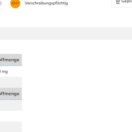
Geprü
)
Verschreibungspflichtig
offmenge
0 mg
offmenge