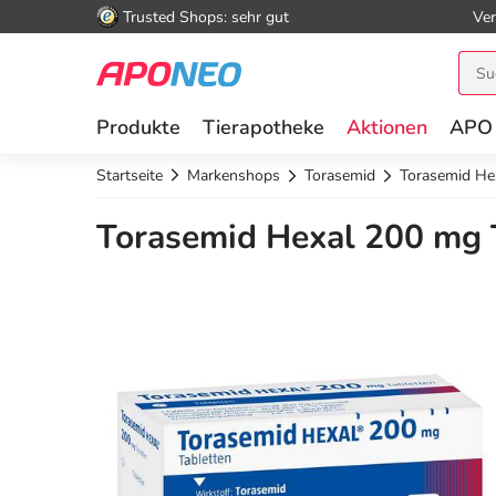
Trusted Shops: sehr gut
Ver
Produkte
Tierapotheke
Aktionen
APO
Startseite
Markenshops
Torasemid
Torasemid He
Torasemid Hexal 200 mg T