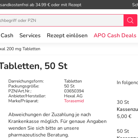
sandkostenfrei ab 34.99 € oder mit Rezept
Sc
 Cash
Services
Rezept einlösen
APO Cash Deals
xal 200 mg Tabletten
abletten, 50 St
Darreichungsform:
Tabletten
In folgen
Packungsgröße:
50 St
PZN/Art.Nr.:
03650394
Anbieter/Hersteller:
Hexal AG
Marke/Präparat:
Torasemid
30 St
Kassenzu
Abweichungen der Zuzahlung je nach
5,00 €
Krankenkasse möglich. Für genaue Angaben
wenden Sie sich bitte an unsere
50 St
pharmazeutische Beratung.