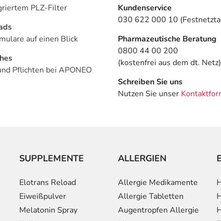
griertem PLZ-Filter
Kundenservice
030 622 000 10 (Festnetztar
ads
mulare auf einen Blick
Pharmazeutische Beratung
0800 44 00 200
ches
(kostenfrei aus dem dt. Netz)
und Pflichten bei APONEO
Schreiben Sie uns
Nutzen Sie unser
Kontaktfor
SUPPLEMENTE
ALLERGIEN
Elotrans Reload
Allergie Medikamente
H
Eiweißpulver
Allergie Tabletten
H
Melatonin Spray
Augentropfen Allergie
H