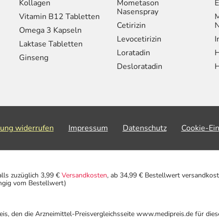
Kollagen
Mometason
E
Nasenspray
Vitamin B12 Tabletten
M
Cetirizin
N
Omega 3 Kapseln
Levocetirizin
I
Laktase Tabletten
Loratadin
H
Ginseng
Desloratadin
H
lung widerrufen
Impressum
Datenschutz
Cookie-Ei
alls zuzüglich 3,99 €
Versandkosten
, ab 34,99 € Bestellwert versandkost
ngig vom Bestellwert)
eis, den die Arzneimittel-Preisvergleichsseite www.medipreis.de für die