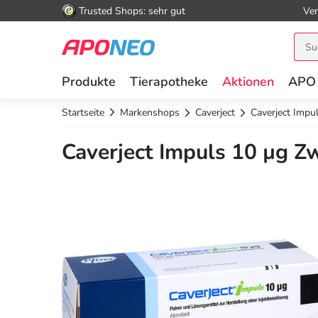
Trusted Shops: sehr gut
Ver
Produkte
Tierapotheke
Aktionen
APO
Startseite
Markenshops
Caverject
Caverject Impu
Caverject Impuls 10 µg Zw