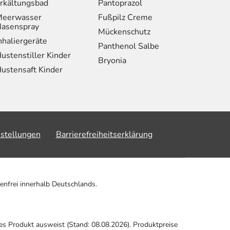
rkältungsbad
Pantoprazol
eerwasser
Fußpilz Creme
asenspray
Mückenschutz
nhaliergeräte
Panthenol Salbe
ustenstiller Kinder
Bryonia
ustensaft Kinder
nstellungen
Barrierefreiheitserklärung
enfrei innerhalb Deutschlands.
ses Produkt ausweist (Stand: 08.08.2026). Produktpreise