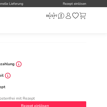
hnelle Lieferung
Rezept einlösen
uzahlung
il
ept
ostenfrei mit Rezept
Rezept einlösen