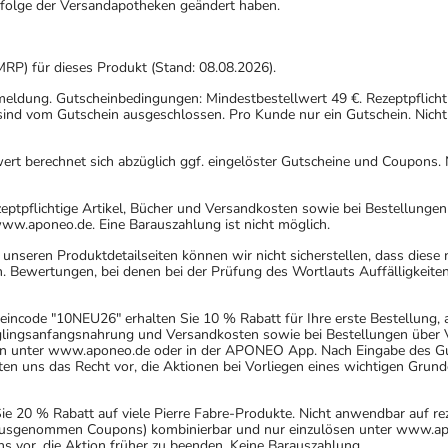
gfolge der Versandapotheken geändert haben.
MRP) für dieses Produkt (Stand: 08.08.2026).
nmeldung. Gutscheinbedingungen: Mindestbestellwert 49 €. Rezeptpflicht
ind vom Gutschein ausgeschlossen. Pro Kunde nur ein Gutschein. Nicht
rt berechnet sich abzüglich ggf. eingelöster Gutscheine und Coupons. N
eptpflichtige Artikel, Bücher und Versandkosten sowie bei Bestellunge
www.aponeo.de. Eine Barauszahlung ist nicht möglich.
nseren Produktdetailseiten können wir nicht sicherstellen, dass diese
. Bewertungen, bei denen bei der Prüfung des Wortlauts Auffälligkeiten
incode "10NEU26" erhalten Sie 10 % Rabatt für Ihre erste Bestellung,
uglingsanfangsnahrung und Versandkosten sowie bei Bestellungen über Ve
n unter www.aponeo.de oder in der APONEO App. Nach Eingabe des Gut
 uns das Recht vor, die Aktionen bei Vorliegen eines wichtigen Grund
20 % Rabatt auf viele Pierre Fabre-Produkte. Nicht anwendbar auf rez
 (ausgenommen Coupons) kombinierbar und nur einzulösen unter www.ap
ns vor, die Aktion früher zu beenden. Keine Barauszahlung.