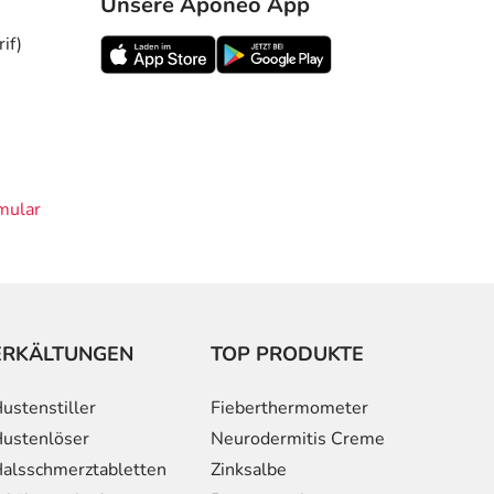
Unsere Aponeo App
if)
mular
ERKÄLTUNGEN
TOP PRODUKTE
ustenstiller
Fieberthermometer
ustenlöser
Neurodermitis Creme
alsschmerztabletten
Zinksalbe