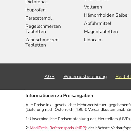
Diclofenac
Voltaren
Ibuprofen
Hämorrhoiden Salbe
Paracetamol
Abführmittel
Regelschmerzen
Tabletten
Magentabletten
Zahnschmerzen
Lidocain
Tabletten
AGB
Widerrufsbelehrung
Bestel
Informationen zu Preisangaben
Alle Preise inkl. gesetzlicher Mehrwertsteuer, gegebenenf
(Lieferung nach Österreich: 4,95 € Versandkosten unabhä
1: Unverbindliche Preisempfehlung des Herstellers (UVP)
2:
MediPreis-Referenzpreis (MRP)
: der höchste Verkaufspr