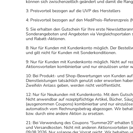
können sich zwischenzeitlich geändert und damit die Ran
3: Preisvorteil bezogen auf die UVP des Herstellers
4: Preisvorteil bezogen auf den MediPreis-Referenzpreis (
5: Sie erhalten den Gutschein für Ihre erste Newslettera
Sonderangeboten und Angeboten via Vergleichsportalen s
und Rabatt-Aktionen.
8: Nur für Kunden mit Kundenkonto möglich. Der Bestellwe
und gilt nicht für Kunden mit Sonderkonditionen.
9: Nur für Kunden mit Kundenkonto möglich. Nicht auf rez
Aktionsvorteilen kombinierbar und nur einzulösen unter 
10: Bei Produkt- und Shop-Bewertungen von Kunden auf u
Dienstleistungen tatsächlich genutzt oder erworben haben
Zweifeln Anlass geben, werden nicht veröffentlicht.
12: Nur für Neukunden mit Kundenkonto. Mit dem Gutsche
Nicht anwendbar auf rezeptpflichtige Artikel, Bücher, Sä
(ausgenommen Coupons) kombinierbar und nur einzulöse
automatisch vom Rechnungsbetrag abgezogen. Wir behalten
bzw. durch eine andere Aktion zu ersetzen.
21: Bei Verwendung des Coupons "Summer20" erhalten Sie 
und Versandkosten. Nicht mit anderen Aktionsvorteilen
09.08.2026. Nur solange der Vorrat reicht. Wir behalten u