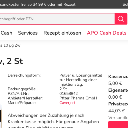
sandkostenfrei ab 34.99 € oder mit Rezept
Sc
 Cash
Services
Rezept einlösen
APO Cash Deals
ls 10 µg Zw
, 2 St
Darreichungsform:
Pulver u. Lösungsmittel
Kassenz
zur Herstellung einer
5,00 €
Injektionslsg.
Packungsgröße:
2 St
Eigenante
PZN/Art.Nr.:
01658842
0,00 €
Anbieter/Hersteller:
Pfizer Pharma GmbH
Marke/Präparat:
Caverject
Privatrez
44,03 €
Abweichungen der Zuzahlung je nach
Versandk
Krankenkasse möglich. Für genaue Angaben