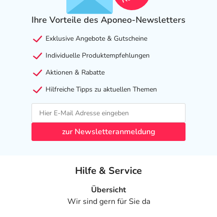
Gruppe in der Regel nicht angewendet werden. Es gibt
Ihre Vorteile des Aponeo-Newsletters
Präparate, die von der Wirkstoffstärke und/oder
Darreichungsform her besser geeignet sind.
Exklusive Angebote & Gutscheine
Was ist mit Schwangerschaft und Stillzeit?
Individuelle Produktempfehlungen
- Schwangerschaft: Wenden Sie sich an Ihren Arzt. Es
Aktionen & Rabatte
spielen verschiedene Überlegungen eine Rolle, ob und
wie das Arzneimittel in der Schwangerschaft angewendet
Hilfreiche Tipps zu aktuellen Themen
werden kann.
- Stillzeit: Von einer Anwendung wird nach derzeitigen
Erkenntnissen abgeraten. Eventuell ist ein Abstillen in
zur Newsletteranmeldung
Erwägung zu ziehen.
Ist Ihnen das Arzneimittel trotz einer Gegenanzeige
Hilfe & Service
verordnet worden, sprechen Sie mit Ihrem Arzt oder
Apotheker. Der therapeutische Nutzen kann höher sein,
Übersicht
als das Risiko, das die Anwendung bei einer
Wir sind gern für Sie da
Gegenanzeige in sich birgt.