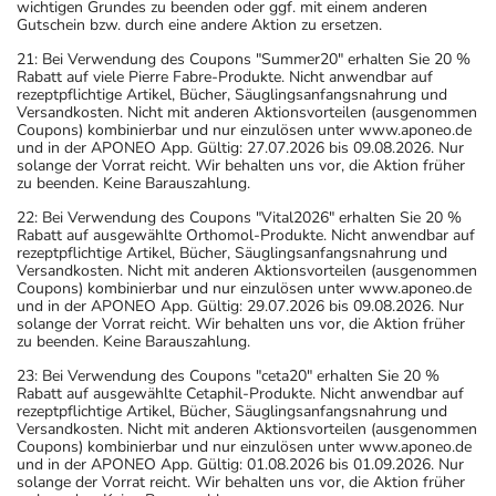
wichtigen Grundes zu beenden oder ggf. mit einem anderen
- Vorsicht: Das Reaktionsvermögen kann auch bei
Gutschein bzw. durch eine andere Aktion zu ersetzen.
bestimmungsgemäßem Gebrauch beeinträchtigt sein.
21: Bei Verwendung des Coupons "Summer20" erhalten Sie 20 %
Achten Sie vor allem darauf, wenn Sie am Straßenverkehr
Rabatt auf viele Pierre Fabre-Produkte. Nicht anwendbar auf
teilnehmen oder Maschinen (auch im Haushalt) bedienen,
rezeptpflichtige Artikel, Bücher, Säuglingsanfangsnahrung und
Versandkosten. Nicht mit anderen Aktionsvorteilen (ausgenommen
mit denen Sie sich verletzen können.
Coupons) kombinierbar und nur einzulösen unter www.aponeo.de
- Vorsicht: Vermeiden Sie die Einnahme von Alkohol.
und in der APONEO App. Gültig: 27.07.2026 bis 09.08.2026. Nur
solange der Vorrat reicht. Wir behalten uns vor, die Aktion früher
- Bei Frauen im gebärfähigen Alter sind während und
zu beenden. Keine Barauszahlung.
unter Umständen auch eine Zeit lang nach der Therapie
22: Bei Verwendung des Coupons "Vital2026" erhalten Sie 20 %
wirksame Verhütungsmethoden erforderlich. Sprechen
Rabatt auf ausgewählte Orthomol-Produkte. Nicht anwendbar auf
rezeptpflichtige Artikel, Bücher, Säuglingsanfangsnahrung und
Sie hierzu Ihren Arzt oder Apotheker an.
Versandkosten. Nicht mit anderen Aktionsvorteilen (ausgenommen
- Bei Männern im zeugungsfähigen Alter sind während
Coupons) kombinierbar und nur einzulösen unter www.aponeo.de
und in der APONEO App. Gültig: 29.07.2026 bis 09.08.2026. Nur
und unter Umständen auch eine zeitlang nach der
solange der Vorrat reicht. Wir behalten uns vor, die Aktion früher
Therapie wirksame Verhütungsmethoden erforderlich.
zu beenden. Keine Barauszahlung.
Sprechen Sie hierzu Ihren Arzt oder Apotheker an.
23: Bei Verwendung des Coupons "ceta20" erhalten Sie 20 %
- Durch plötzliches Absetzen können Probleme oder
Rabatt auf ausgewählte Cetaphil-Produkte. Nicht anwendbar auf
rezeptpflichtige Artikel, Bücher, Säuglingsanfangsnahrung und
Beschwerden auftreten. Deshalb sollte die Behandlung
Versandkosten. Nicht mit anderen Aktionsvorteilen (ausgenommen
langsam, das heißt mit einem schrittweisen
Coupons) kombinierbar und nur einzulösen unter www.aponeo.de
und in der APONEO App. Gültig: 01.08.2026 bis 01.09.2026. Nur
Ausschleichen der Dosis, beendet werden. Lassen Sie
solange der Vorrat reicht. Wir behalten uns vor, die Aktion früher
sich dazu am besten von Ihrem Arzt oder Apotheker