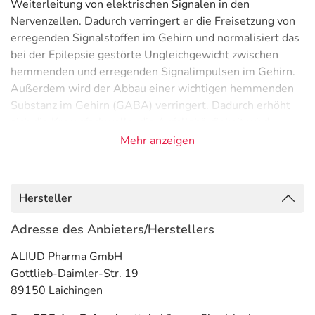
Weiterleitung von elektrischen Signalen in den
Nervenzellen. Dadurch verringert er die Freisetzung von
erregenden Signalstoffen im Gehirn und normalisiert das
bei der Epilepsie gestörte Ungleichgewicht zwischen
hemmenden und erregenden Signalimpulsen im Gehirn.
Außerdem wird der Abbau einer wichtigen hemmenden
Substanz im Gehirn (GABA) verringert. Dadurch erhöht
sich die Krampfschwelle, die Anfallshäufigkeit wird
gesenkt. Zudem wirkt der Wirkstoff antidepressiv.
Mehr anzeigen
Anwendungsgebiete
- Epilepsie, wie:
Hersteller
- Epilepsie, fokal (auf einen Körperteil oder Funktion
begrenzte Anfälle)
Adresse des Anbieters/Herstellers
- Epilepsie, fokal, sekundär generalisiert (erst lokal, dann
ALIUD Pharma GmbH
ausgeweitet)
Gottlieb-Daimler-Str. 19
- Epilepsie (den ganzen Körper betreffende Anfälle)
89150 Laichingen
- Absence (spezielle Form der Epilepsie)