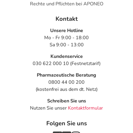
Rechte und Pflichten bei APONEO
- Unruhe
- Selbstmordgedanken
Kontakt
- Missempfindungen, wie Kribbeln, Ameisenlaufen oder
Taubheit
Unsere Hotline
- Bewegungsstarre des ganzen Körpers
Mo - Fr 9:00 - 18:00
- Muskelkrämpfe
Sa 9:00 - 13:00
- Erkrankungen des Gehirns
- Leberschäden
Kundenservice
- Veränderung des Blutbildes, wie:
030 622 000 10 (Festnetztarif)
- Thrombozytopenie (Verminderung der Anzahl der
Pharmazeutische Beratung
Blutplättchen)
0800 44 00 200
- Leukopenie (Verminderung der Anzahl der weißen
(kostenfrei aus dem dt. Netz)
Blutkörperchen)
- Erhöhte Ammoniakwerte im Blut
Schreiben Sie uns
- Wassereinlagerungen (Ödeme)
Nutzen Sie unser
Kontaktformular
- Blutungen, mit eventuell verlängerter Blutungszeit
- Haarausfall
Folgen Sie uns
- Gefäßentzündung