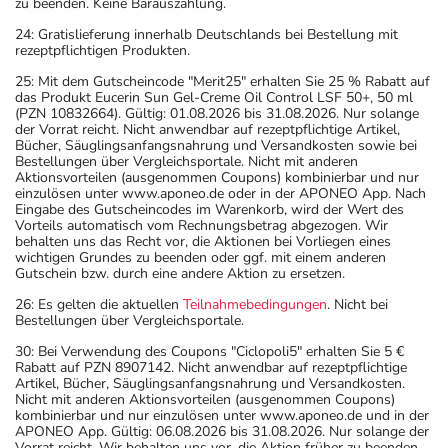
zu beenden. Keine Barauszahlung.
beraten.
24: Gratislieferung innerhalb Deutschlands bei Bestellung mit
- Vor Beginn der Behandlung sollte ein
rezeptpflichtigen Produkten.
Schwangerschaftstest durchgeführt werden.
25: Mit dem Gutscheincode "Merit25" erhalten Sie 25 % Rabatt auf
- Während der Behandlung sind geeignete
das Produkt Eucerin Sun Gel-Creme Oil Control LSF 50+, 50 ml
(PZN 10832664). Gültig: 01.08.2026 bis 31.08.2026. Nur solange
schwangerschaftsverhütende Maßnahmen durchzuführen.
der Vorrat reicht. Nicht anwendbar auf rezeptpflichtige Artikel,
- Vorsicht bei Allergie gegen Propylenglykol und ähnliche
Bücher, Säuglingsanfangsnahrung und Versandkosten sowie bei
Bestellungen über Vergleichsportale. Nicht mit anderen
Stoffe!
Aktionsvorteilen (ausgenommen Coupons) kombinierbar und nur
- Vorsicht bei Allergie gegen Natriumlaurylsulfat und
einzulösen unter www.aponeo.de oder in der APONEO App. Nach
Eingabe des Gutscheincodes im Warenkorb, wird der Wert des
ähnliche Stoffe!
Vorteils automatisch vom Rechnungsbetrag abgezogen. Wir
- Es kann Arzneimittel geben, mit denen
behalten uns das Recht vor, die Aktionen bei Vorliegen eines
wichtigen Grundes zu beenden oder ggf. mit einem anderen
Wechselwirkungen auftreten. Sie sollten deswegen
Gutschein bzw. durch eine andere Aktion zu ersetzen.
generell vor der Behandlung mit einem neuen
26: Es gelten die aktuellen
Teilnahmebedingungen
. Nicht bei
Arzneimittel jedes andere, das Sie bereits anwenden,
Bestellungen über Vergleichsportale.
dem Arzt oder Apotheker angeben. Das gilt auch für
30: Bei Verwendung des Coupons "Ciclopoli5" erhalten Sie 5 €
Arzneimittel, die Sie selbst kaufen, nur gelegentlich
Rabatt auf PZN 8907142. Nicht anwendbar auf rezeptpflichtige
anwenden oder deren Anwendung schon einige Zeit
Artikel, Bücher, Säuglingsanfangsnahrung und Versandkosten.
Nicht mit anderen Aktionsvorteilen (ausgenommen Coupons)
zurückliegt.
kombinierbar und nur einzulösen unter www.aponeo.de und in der
Bitte verwenden Sie dieses Arzneimittel nicht mehr nach
APONEO App. Gültig: 06.08.2026 bis 31.08.2026. Nur solange der
Vorrat reicht. Wir behalten uns vor, die Aktion früher zu beenden.