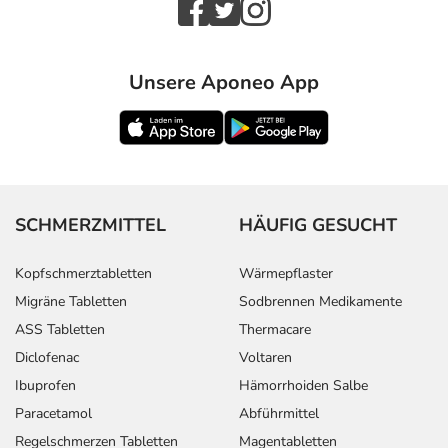
- Nagel- und Nagelbetterkrankungen
- Blasenschwäche mit ungewolltem Harnabgang
- Brustfellerguss
- Unregelmäßige Monatsblutung
Unsere Aponeo App
- Knochenmarkstörung mit Blutbildungsstörung
(Knochenmarkdepression)
- Übermässige Ausschüttung an männlichem
Geschlechtshormon (Testosteron)
- Aggression
- Antriebssteigerung
SCHMERZMITTEL
HÄUFIG GESUCHT
- Konzentrationsstörungen
- Schwindel
Kopfschmerztabletten
Wärmepflaster
- Zahnfleischerkrankungen
Migräne Tabletten
Sodbrennen Medikamente
- Verwirrtheit
ASS Tabletten
Thermacare
- Taubheit
Diclofenac
Voltaren
- Spontan auftretende (Schleim-) Haut-Schwellung
(Angioödem)
Ibuprofen
Hämorrhoiden Salbe
- Nierenversagen
Paracetamol
Abführmittel
- Unangemessene Sekretion des antidiuretischen
Regelschmerzen Tabletten
Magentabletten