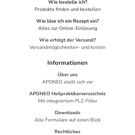
Wie bestelle ich?
Nebenwirkungen
Produkte finden und bestellen
Welche unerwünschten Wirkungen können auftreten?
Wie löse ich ein Rezept ein?
Alles zur Online-Einlösung
- Magen-Darm-Beschwerden, wie:
- Übelkeit
Wie erfolgt der Versand?
- Durchfälle
Versandmöglichkeiten- und kosten
- Bauchschmerzen
- Vermehrter Speichelfluss
Informationen
- Appetitsteigerung
Über uns
- Appetitlosigkeit
APONEO stellt sich vor
- Gewichtszunahme
- Gewichtsverlust
APONEO Heilpraktikerverzeichnis
- Kopfschmerzen
Mit integriertem PLZ-Filter
- Schläfrigkeit
- Teilnahmslosigkeit (Apathie)
Downloads
- Störung der Bewegungskoordination (Ataxie)
Alle Formulare auf einen Blick
- Reizbarkeit
Rechtliches
- Zittern