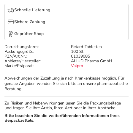
Refluthin, Lasea & Carmenthin Deals
Sport & Fitness
Täglich gut versorgt
Schnelle Lieferung
Salus Deals
Tierapotheke
Sichere Zahlung
Geprüfter Shop
Vitamine & Mineralstoffe
Darreichungsform:
Retard-Tabletten
Packungsgröße:
100 St
Marken
PZN/Art.Nr.:
01039085
Anbieter/Hersteller:
ALIUD Pharma GmbH
Marke/Präparat:
Valpro
Abweichungen der Zuzahlung je nach Krankenkasse möglich. Für
genaue Angaben wenden Sie sich bitte an unsere pharmazeutische
Beratung.
Zu Risiken und Nebenwirkungen lesen Sie die Packungsbeilage
und fragen Sie Ihre Ärztin, Ihren Arzt oder in Ihrer Apotheke.
Bitte beachten Sie die weiterführenden Informationen Ihres
Beipackzettels.