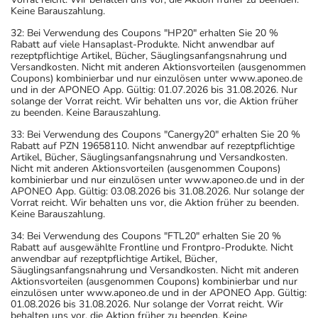
dem auf der Packung oder der Umverpackung
Keine Barauszahlung.
angegebenen Verfallsdatum. Das Verfallsdatum bezieht
32: Bei Verwendung des Coupons "HP20" erhalten Sie 20 %
sich auf den letzten Tag des angegebenen Monats.
Rabatt auf viele Hansaplast-Produkte. Nicht anwendbar auf
rezeptpflichtige Artikel, Bücher, Säuglingsanfangsnahrung und
Versandkosten. Nicht mit anderen Aktionsvorteilen (ausgenommen
Coupons) kombinierbar und nur einzulösen unter www.aponeo.de
und in der APONEO App. Gültig: 01.07.2026 bis 31.08.2026. Nur
solange der Vorrat reicht. Wir behalten uns vor, die Aktion früher
zu beenden. Keine Barauszahlung.
33: Bei Verwendung des Coupons "Canergy20" erhalten Sie 20 %
Rabatt auf PZN 19658110. Nicht anwendbar auf rezeptpflichtige
Artikel, Bücher, Säuglingsanfangsnahrung und Versandkosten.
Nicht mit anderen Aktionsvorteilen (ausgenommen Coupons)
kombinierbar und nur einzulösen unter www.aponeo.de und in der
APONEO App. Gültig: 03.08.2026 bis 31.08.2026. Nur solange der
Vorrat reicht. Wir behalten uns vor, die Aktion früher zu beenden.
Keine Barauszahlung.
34: Bei Verwendung des Coupons "FTL20" erhalten Sie 20 %
Rabatt auf ausgewählte Frontline und Frontpro-Produkte. Nicht
anwendbar auf rezeptpflichtige Artikel, Bücher,
Säuglingsanfangsnahrung und Versandkosten. Nicht mit anderen
Aktionsvorteilen (ausgenommen Coupons) kombinierbar und nur
einzulösen unter www.aponeo.de und in der APONEO App. Gültig:
01.08.2026 bis 31.08.2026. Nur solange der Vorrat reicht. Wir
behalten uns vor, die Aktion früher zu beenden. Keine