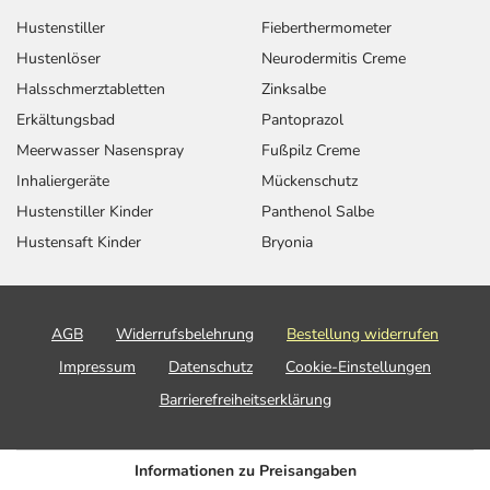
Dosierungsempfehlung:
Jugendliche
Tabletten
Hustenstiller
Fieberthermometer
von 7-14
Hustenlöser
Neurodermitis Creme
Jahren mit 25-
Halsschmerztabletten
Zinksalbe
40 kg
Körpergewicht
Erkältungsbad
Pantoprazol
Meerwasser Nasenspray
Fußpilz Creme
Allgemeine
Jugendliche ab
3 1/2-5
1-mal tä
Dosierungsempfehlung:
14 Jahren mit
Tabletten
Inhaliergeräte
Mückenschutz
40-60 kg
Hustenstiller Kinder
Panthenol Salbe
Körpergewicht
Hustensaft Kinder
Bryonia
Allgemeine
Erwachsene
4-7
1-mal tä
Dosierungsempfehlung:
ab 60 kg
Tabletten
AGB
Widerrufsbelehrung
Bestellung widerrufen
Körpergewicht
Impressum
Datenschutz
Cookie-Einstellungen
Barrierefreiheitserklärung
Anwendungshinweise
Informationen zu Preisangaben