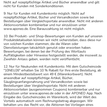
Setzen Sie die Einnahme zum nächsten vorgeschriebenen
Nicht auf rezeptpflichtige Artikel und Bücher anwendbar und gilt
nicht für Kunden mit Sonderkonditionen.
Zeitpunkt ganz normal (also nicht mit der doppelten
Menge) fort.
9: Nur für Kunden mit Kundenkonto möglich. Nicht auf
rezeptpflichtige Artikel, Bücher und Versandkosten sowie bei
Bestellungen über Vergleichsportale anwendbar. Nicht mit anderen
Generell gilt: Achten Sie vor allem bei Säuglingen,
Aktionsvorteilen kombinierbar und nur einzulösen unter
www.aponeo.de. Eine Barauszahlung ist nicht möglich.
Kleinkindern und älteren Menschen auf eine
10: Bei Produkt- und Shop-Bewertungen von Kunden auf unseren
gewissenhafte Dosierung. Im Zweifelsfalle fragen Sie
Produktdetailseiten können wir nicht sicherstellen, dass diese nur
Ihren Arzt oder Apotheker nach etwaigen Auswirkungen
von solchen Kunden stammen, die die Waren oder
Dienstleistungen tatsächlich genutzt oder erworben haben.
oder Vorsichtsmaßnahmen.
Bewertungen, bei denen bei der Prüfung des Wortlauts
Auffälligkeiten oder Hinweise festgestellt werden, die insoweit zu
Zweifeln Anlass geben, werden nicht veröffentlicht.
Eine vom Arzt verordnete Dosierung kann von den
Angaben der Packungsbeilage abweichen. Da der Arzt sie
12: Nur für Neukunden mit Kundenkonto. Mit dem Gutscheincode
"10NEU26" erhalten Sie 10 % Rabatt für Ihre erste Bestellung, ab
individuell abstimmt, sollten Sie das Arzneimittel daher
einem Mindestbestellwert von 49 € (Warenkorbwert). Nicht
nach seinen Anweisungen anwenden.
anwendbar auf rezeptpflichtige Artikel, Bücher,
Säuglingsanfangsnahrung und Versandkosten sowie bei
Aufbewahrung
Bestellungen über Vergleichsportale. Nicht mit anderen
Aktionsvorteilen (ausgenommen Coupons) kombinierbar und nur
einzulösen unter www.aponeo.de oder in der APONEO App. Nach
Wichtige Hinweise
Eingabe des Gutscheincodes im Warenkorb, wird der Wert des
Vorteils automatisch vom Rechnungsbetrag abgezogen. Wir
Was sollten Sie beachten?
behalten uns das Recht vor, die Aktionen bei Vorliegen eines