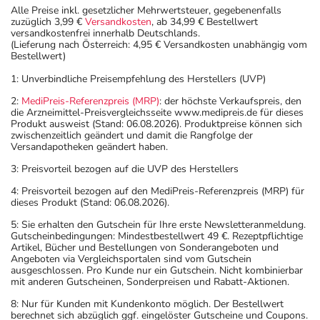
Die Gesamtdosis sollte nicht ohne Rücksprache mit
Alle Preise inkl. gesetzlicher Mehrwertsteuer, gegebenenfalls
einem Arzt oder Apotheker überschritten werden.
zuzüglich 3,99 €
Versandkosten
, ab 34,99 € Bestellwert
versandkostenfrei innerhalb Deutschlands.
(Lieferung nach Österreich: 4,95 € Versandkosten unabhängig vom
Art der Anwendung?
Bestellwert)
Nehmen Sie das Arzneimittel unzerkaut mit Flüssigkeit
1: Unverbindliche Preisempfehlung des Herstellers (UVP)
(z.B. 1 Glas stilles Wasser) ein.
2:
MediPreis-Referenzpreis (MRP)
: der höchste Verkaufspreis, den
die Arzneimittel-Preisvergleichsseite www.medipreis.de für dieses
Dauer der Anwendung?
Produkt ausweist (Stand: 06.08.2026). Produktpreise können sich
zwischenzeitlich geändert und damit die Rangfolge der
Die Anwendungsdauer richtet sich nach Art der
Versandapotheken geändert haben.
Beschwerde und/oder Dauer der Erkrankung und wird
3: Preisvorteil bezogen auf die UVP des Herstellers
deshalb nur von Ihrem Arzt bestimmt.
4: Preisvorteil bezogen auf den MediPreis-Referenzpreis (MRP) für
dieses Produkt (Stand: 06.08.2026).
Überdosierung?
Bei einer Überdosierung kann es unter anderem zu
5: Sie erhalten den Gutschein für Ihre erste Newsletteranmeldung.
Gutscheinbedingungen: Mindestbestellwert 49 €. Rezeptpflichtige
Verwirrtheit, niedrigem Blutdruck und Koma kommen.
Artikel, Bücher und Bestellungen von Sonderangeboten und
Setzen Sie sich bei dem Verdacht auf eine Überdosierung
Angeboten via Vergleichsportalen sind vom Gutschein
ausgeschlossen. Pro Kunde nur ein Gutschein. Nicht kombinierbar
umgehend mit einem Arzt in Verbindung.
mit anderen Gutscheinen, Sonderpreisen und Rabatt-Aktionen.
8: Nur für Kunden mit Kundenkonto möglich. Der Bestellwert
Einnahme vergessen?
berechnet sich abzüglich ggf. eingelöster Gutscheine und Coupons.