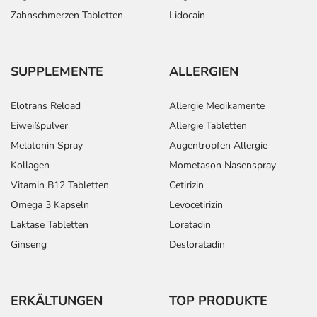
Hormons
Zahnschmerzen Tabletten
Lidocain
- Vermännlichung der Frau
- Ausbleibende Regelblutung (Amenorrhoe)
- Eingeschränktes Erinnerungsvermögen
SUPPLEMENTE
ALLERGIEN
- Sinnestäuschungen (Halluzinationen)
- Veränderung der Haare
Elotrans Reload
Allergie Medikamente
Bemerken Sie eine Befindlichkeitsstörung oder
Eiweißpulver
Allergie Tabletten
Veränderung während der Behandlung, wenden Sie sich
Melatonin Spray
Augentropfen Allergie
an Ihren Arzt oder Apotheker.
Kollagen
Mometason Nasenspray
Vitamin B12 Tabletten
Cetirizin
Für die Information an dieser Stelle werden vor allem
Omega 3 Kapseln
Levocetirizin
Nebenwirkungen berücksichtigt, die bei mindestens
Laktase Tabletten
Loratadin
einem von 1.000 behandelten Patienten auftreten.
Ginseng
Desloratadin
Dosierung
Text
Personen
Einzeldosis
Gesam
ERKÄLTUNGEN
TOP PRODUKTE
Allgemeine
Kinder und
2 1/2-4
1-mal tä