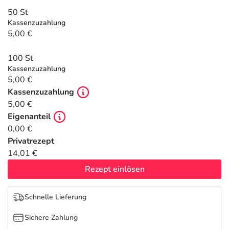
Refluthin, Lasea & Carmenthin Deals
Sport & Fitness
Täglich gut versorgt
50 St
Kassenzuzahlung
Salus Deals
Tierapotheke
5,00 €
100 St
Vitamine & Mineralstoffe
Kassenzuzahlung
5,00 €
Marken
Kassenzuzahlung
5,00 €
Eigenanteil
0,00 €
Privatrezept
14,01 €
Rezept einlösen
Schnelle Lieferung
Sichere Zahlung