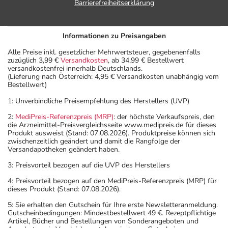
Barrierefreiheitserklärung
Was sollten Sie beachten?
- Vorsicht: Das Reaktionsvermögen kann auch bei
bestimmungsgemäßem Gebrauch beeinträchtigt sein.
Informationen zu Preisangaben
Achten Sie vor allem darauf, wenn Sie am Straßenverkehr
Alle Preise inkl. gesetzlicher Mehrwertsteuer, gegebenenfalls
teilnehmen oder Maschinen (auch im Haushalt) bedienen,
zuzüglich 3,99 €
Versandkosten
, ab 34,99 € Bestellwert
versandkostenfrei innerhalb Deutschlands.
mit denen Sie sich verletzen können.
(Lieferung nach Österreich: 4,95 € Versandkosten unabhängig vom
- Vermeiden Sie übermäßige UV-Strahlung, z.B. in
Bestellwert)
Solarien oder bei ausgedehnten Sonnenbädern, weil die
1: Unverbindliche Preisempfehlung des Herstellers (UVP)
Haut während der Anwendung des Arzneimittels
2:
MediPreis-Referenzpreis (MRP)
: der höchste Verkaufspreis, den
empfindlicher reagiert.
die Arzneimittel-Preisvergleichsseite www.medipreis.de für dieses
- Dieses Arzneimittel enthält Stoffe, die unter
Produkt ausweist (Stand: 07.08.2026). Produktpreise können sich
zwischenzeitlich geändert und damit die Rangfolge der
Umständen als Dopingstoffe eingeordnet werden
Versandapotheken geändert haben.
können. Fragen Sie dazu Ihren Arzt oder Apotheker.
3: Preisvorteil bezogen auf die UVP des Herstellers
- Vorsicht bei Allergie gegen Sulfonamide!
4: Preisvorteil bezogen auf den MediPreis-Referenzpreis (MRP) für
- Vorsicht bei Allergie gegen Maisstärke!
dieses Produkt (Stand: 07.08.2026).
- Vorsicht bei einer Unverträglichkeit gegenüber Lactose.
5: Sie erhalten den Gutschein für Ihre erste Newsletteranmeldung.
Wenn Sie eine Diabetes-Diät einhalten müssen, sollten
Gutscheinbedingungen: Mindestbestellwert 49 €. Rezeptpflichtige
Sie den Zuckergehalt berücksichtigen.
Artikel, Bücher und Bestellungen von Sonderangeboten und