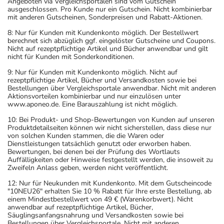
Angeboten via Vergleichsportalen sind vom Gutschein
- Es kann Arzneimittel geben, mit denen
ausgeschlossen. Pro Kunde nur ein Gutschein. Nicht kombinierbar
Wechselwirkungen auftreten. Sie sollten deswegen
mit anderen Gutscheinen, Sonderpreisen und Rabatt-Aktionen.
generell vor der Behandlung mit einem neuen
8: Nur für Kunden mit Kundenkonto möglich. Der Bestellwert
Arzneimittel jedes andere, das Sie bereits anwenden,
berechnet sich abzüglich ggf. eingelöster Gutscheine und Coupons.
Nicht auf rezeptpflichtige Artikel und Bücher anwendbar und gilt
dem Arzt oder Apotheker angeben. Das gilt auch für
nicht für Kunden mit Sonderkonditionen.
Arzneimittel, die Sie selbst kaufen, nur gelegentlich
9: Nur für Kunden mit Kundenkonto möglich. Nicht auf
anwenden oder deren Anwendung schon einige Zeit
rezeptpflichtige Artikel, Bücher und Versandkosten sowie bei
zurückliegt.
Bestellungen über Vergleichsportale anwendbar. Nicht mit anderen
Aktionsvorteilen kombinierbar und nur einzulösen unter
Bitte verwenden Sie dieses Arzneimittel nicht mehr nach
www.aponeo.de. Eine Barauszahlung ist nicht möglich.
dem auf der Packung oder der Umverpackung
10: Bei Produkt- und Shop-Bewertungen von Kunden auf unseren
angegebenen Verfallsdatum. Das Verfallsdatum bezieht
Produktdetailseiten können wir nicht sicherstellen, dass diese nur
sich auf den letzten Tag des angegebenen Monats.
von solchen Kunden stammen, die die Waren oder
Dienstleistungen tatsächlich genutzt oder erworben haben.
Bewertungen, bei denen bei der Prüfung des Wortlauts
Auffälligkeiten oder Hinweise festgestellt werden, die insoweit zu
Zweifeln Anlass geben, werden nicht veröffentlicht.
12: Nur für Neukunden mit Kundenkonto. Mit dem Gutscheincode
"10NEU26" erhalten Sie 10 % Rabatt für Ihre erste Bestellung, ab
einem Mindestbestellwert von 49 € (Warenkorbwert). Nicht
anwendbar auf rezeptpflichtige Artikel, Bücher,
Säuglingsanfangsnahrung und Versandkosten sowie bei
Bestellungen über Vergleichsportale. Nicht mit anderen