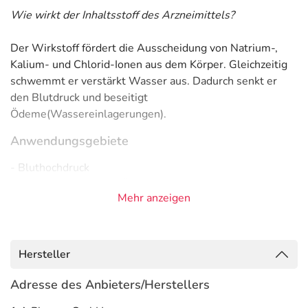
Wie wirkt der Inhaltsstoff des Arzneimittels?
Der Wirkstoff fördert die Ausscheidung von Natrium-,
Kalium- und Chlorid-Ionen aus dem Körper. Gleichzeitig
schwemmt er verstärkt Wasser aus. Dadurch senkt er
den Blutdruck und beseitigt
Ödeme(Wassereinlagerungen).
Anwendungsgebiete
- Bluthochdruck
- Wassereinlagerung (Ödem) aufgrund einer Erkrankung
Mehr anzeigen
des Herzens, chronischer Einschränkung der Nieren- oder
Leberfunktion
Gegenanzeigen
Hersteller
Was spricht gegen eine Anwendung?
Adresse des Anbieters/Herstellers
Immer: