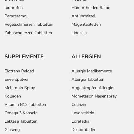
Ibuprofen
Hämorrhoiden Salbe
Dauer der Anwendung?
Paracetamol
Abführmittel
Die Anwendungsdauer richtet sich nach Art der
Beschwerde und/oder Dauer der Erkrankung und wird
Regelschmerzen Tabletten
Magentabletten
deshalb nur von Ihrem Arzt bestimmt. Prinzipiell ist die
Zahnschmerzen Tabletten
Lidocain
Dauer der Anwendung zeitlich nicht begrenzt, das
Arzneimittel kann daher längerfristig angewendet
werden.
SUPPLEMENTE
ALLERGIEN
Überdosierung?
Elotrans Reload
Allergie Medikamente
Bei einer Überdosierung kann es unter anderem zu
Eiweißpulver
Allergie Tabletten
Erbrechen, Durchfall, Schläfrigkeit und Verwirrtheit
Melatonin Spray
Augentropfen Allergie
kommen. Setzen Sie sich bei dem Verdacht auf eine
Überdosierung umgehend mit einem Arzt in Verbindung.
Kollagen
Mometason Nasenspray
Vitamin B12 Tabletten
Cetirizin
Einnahme vergessen?
Omega 3 Kapseln
Levocetirizin
Setzen Sie die Einnahme zum nächsten vorgeschriebenen
Laktase Tabletten
Loratadin
Zeitpunkt ganz normal (also nicht mit der doppelten
Ginseng
Desloratadin
Menge) fort.