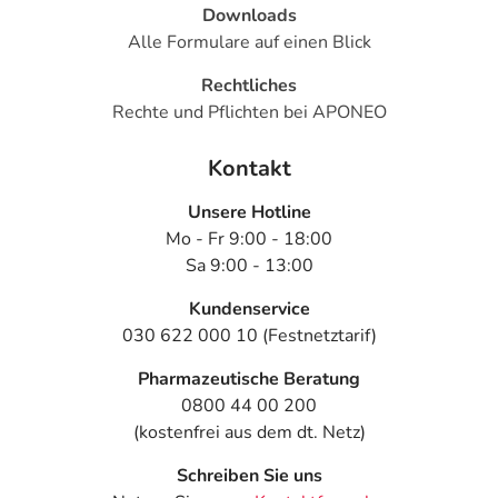
- Verschiebung des Säure-Basen-Gleichgewichts im Blut
Downloads
zur alkalischen Seite (Alkalose)
Alle Formulare auf einen Blick
- Anstieg des Blutzuckers
Rechtliches
- Anstieg der Blutfettwerte (Cholesterin, Triglyceride)
Rechte und Pflichten bei APONEO
- Anstieg der Harnsäurekonzentration im Blut, dadurch
evtl. Auslösen eines Gichtanfalles
Kontakt
- Muskelkrämpfe
- Allgemeine Schwäche
Unsere Hotline
Mo - Fr 9:00 - 18:00
Bemerken Sie eine Befindlichkeitsstörung oder
Sa 9:00 - 13:00
Veränderung während der Behandlung, wenden Sie sich
an Ihren Arzt oder Apotheker.
Kundenservice
030 622 000 10 (Festnetztarif)
Für die Information an dieser Stelle werden vor allem
Pharmazeutische Beratung
Nebenwirkungen berücksichtigt, die bei mindestens
0800 44 00 200
einem von 1.000 behandelten Patienten auftreten.
(kostenfrei aus dem dt. Netz)
Dosierung
Schreiben Sie uns