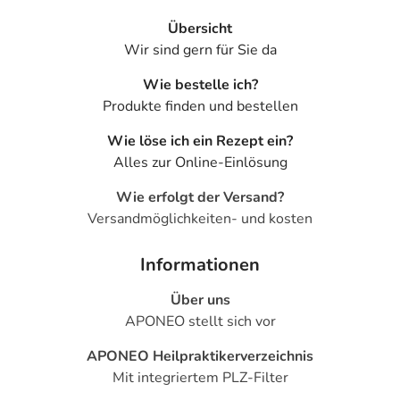
- Erbrechen
- Durchfälle
Übersicht
- Verstopfung
Wir sind gern für Sie da
- Magenschmerzen
Wie bestelle ich?
- Appetitlosigkeit
Produkte finden und bestellen
- Mundtrockenheit
- Kopfschmerzen
Wie löse ich ein Rezept ein?
- Schwindel
Alles zur Online-Einlösung
- Müdigkeit
- Missempfindungen, wie Kribbeln oder Ameisenlaufen
Wie erfolgt der Versand?
- Anstieg der Nierenwerte (Kreatinin und Harnstoff)
Versandmöglichkeiten- und kosten
- Störungen des Flüssigkeit- und Salzhaushaltes, wie:
- Kaliummangel
Informationen
- Natriummangel
Über uns
- Flüssigkeitsmangel (Dehydratation)
APONEO stellt sich vor
- Urinausscheidung, erhöhte
- Harnverhalt, insbesondere bei Patienten mit
APONEO Heilpraktikerverzeichnis
Prostatavergrößerung
Mit integriertem PLZ-Filter
- Anstieg der Leberwerte