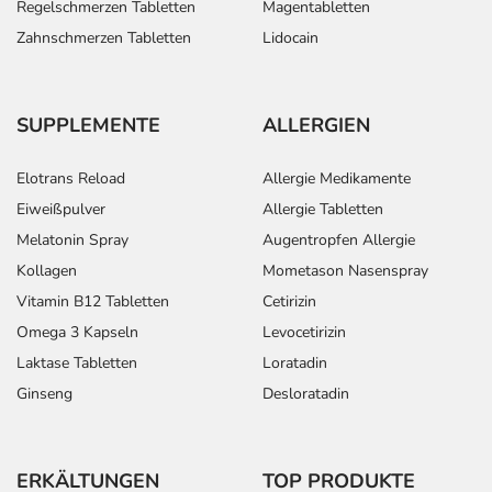
Regelschmerzen Tabletten
Magentabletten
Überdosierung?
Zahnschmerzen Tabletten
Lidocain
Bei einer Überdosierung kann es unter anderem zu
Erbrechen, niedrigem Blutdruck, Muskelkrämpfen sowie
zu Atemstörungen kommen. Setzen Sie sich bei dem
SUPPLEMENTE
ALLERGIEN
Verdacht auf eine Überdosierung umgehend mit einem
Arzt in Verbindung.
Elotrans Reload
Allergie Medikamente
Eiweißpulver
Allergie Tabletten
Einnahme vergessen?
Melatonin Spray
Augentropfen Allergie
Setzen Sie die Einnahme zum nächsten vorgeschriebenen
Kollagen
Mometason Nasenspray
Zeitpunkt ganz normal (also nicht mit der doppelten
Menge) fort.
Vitamin B12 Tabletten
Cetirizin
Omega 3 Kapseln
Levocetirizin
Generell gilt: Achten Sie vor allem bei Säuglingen,
Laktase Tabletten
Loratadin
Kleinkindern und älteren Menschen auf eine
Ginseng
Desloratadin
gewissenhafte Dosierung. Im Zweifelsfalle fragen Sie
Ihren Arzt oder Apotheker nach etwaigen Auswirkungen
oder Vorsichtsmaßnahmen.
ERKÄLTUNGEN
TOP PRODUKTE