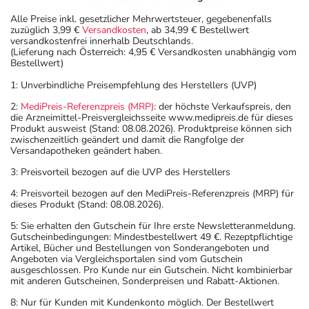
Abhängigkeit führen und bei Absetzen können
Alle Preise inkl. gesetzlicher Mehrwertsteuer, gegebenenfalls
zuzüglich 3,99 €
Versandkosten
, ab 34,99 € Bestellwert
Entzugserscheinungen auftreten.
versandkostenfrei innerhalb Deutschlands.
- Vorsicht: Bei regelmäßiger Einnahme kann es zu einer
(Lieferung nach Österreich: 4,95 € Versandkosten unabhängig vom
Bestellwert)
psychischen Abhängigkeit kommen.
- Vorsicht: Vermeiden Sie die Einnahme von Alkohol.
1: Unverbindliche Preisempfehlung des Herstellers (UVP)
- Vorsicht bei Allergie gegen Opioide vom Phenanthren-
2:
MediPreis-Referenzpreis (MRP)
: der höchste Verkaufspreis, den
Typ (z.B. Morphin)!
die Arzneimittel-Preisvergleichsseite www.medipreis.de für dieses
Produkt ausweist (Stand: 08.08.2026). Produktpreise können sich
- Vorsicht bei einer Unverträglichkeit gegenüber Lactose.
zwischenzeitlich geändert und damit die Rangfolge der
Wenn Sie eine Diabetes-Diät einhalten müssen, sollten
Versandapotheken geändert haben.
Sie den Zuckergehalt berücksichtigen.
3: Preisvorteil bezogen auf die UVP des Herstellers
- Es kann Arzneimittel geben, mit denen
4: Preisvorteil bezogen auf den MediPreis-Referenzpreis (MRP) für
Wechselwirkungen auftreten. Sie sollten deswegen
dieses Produkt (Stand: 08.08.2026).
generell vor der Behandlung mit einem neuen
5: Sie erhalten den Gutschein für Ihre erste Newsletteranmeldung.
Arzneimittel jedes andere, das Sie bereits anwenden,
Gutscheinbedingungen: Mindestbestellwert 49 €. Rezeptpflichtige
dem Arzt oder Apotheker angeben. Das gilt auch für
Artikel, Bücher und Bestellungen von Sonderangeboten und
Angeboten via Vergleichsportalen sind vom Gutschein
Arzneimittel, die Sie selbst kaufen, nur gelegentlich
ausgeschlossen. Pro Kunde nur ein Gutschein. Nicht kombinierbar
anwenden oder deren Anwendung schon einige Zeit
mit anderen Gutscheinen, Sonderpreisen und Rabatt-Aktionen.
zurückliegt.
8: Nur für Kunden mit Kundenkonto möglich. Der Bestellwert