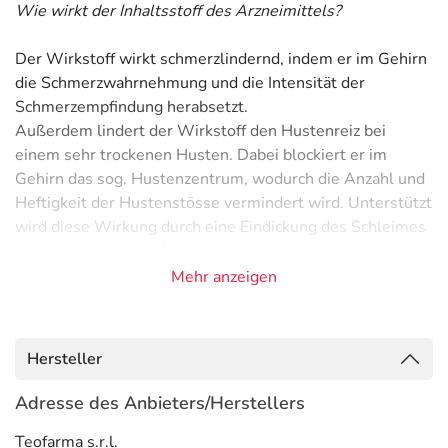
Wie wirkt der Inhaltsstoff des Arzneimittels?
Der Wirkstoff wirkt schmerzlindernd, indem er im Gehirn
die Schmerzwahrnehmung und die Intensität der
Schmerzempfindung herabsetzt.
Außerdem lindert der Wirkstoff den Hustenreiz bei
einem sehr trockenen Husten. Dabei blockiert er im
Gehirn das sog. Hustenzentrum, wodurch die Anzahl und
Heftigkeit der Hustenstösse vermindert wird. Unterstützt
wird diese Wirkung durch eine Eindickung des Schleimes
in den Atemwegen. Damit sich kein Schleim in den
Atemwegen staut, eignet sich die Substanz aber nur,
Mehr anzeigen
wenn der Husten vollkommen trocken ist. Wer den Stoff
überdosiert, läuft Gefahr, eine Verstopfung der
Atemwege zu provozieren oder nur noch schwer atmen
Hersteller
zu können.
Adresse des Anbieters/Herstellers
Anwendungsgebiete
Teofarma s.r.l.