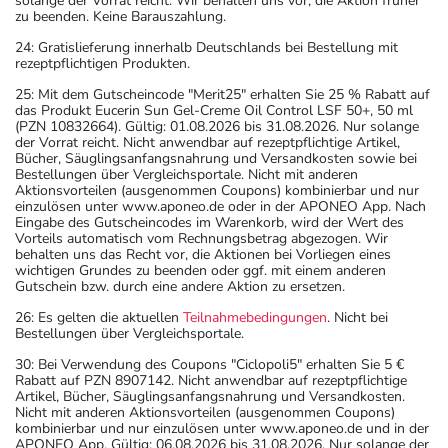
solange der Vorrat reicht. Wir behalten uns vor, die Aktion früher
zu beenden. Keine Barauszahlung.
24: Gratislieferung innerhalb Deutschlands bei Bestellung mit
rezeptpflichtigen Produkten.
25: Mit dem Gutscheincode "Merit25" erhalten Sie 25 % Rabatt auf
das Produkt Eucerin Sun Gel-Creme Oil Control LSF 50+, 50 ml
(PZN 10832664). Gültig: 01.08.2026 bis 31.08.2026. Nur solange
der Vorrat reicht. Nicht anwendbar auf rezeptpflichtige Artikel,
Bücher, Säuglingsanfangsnahrung und Versandkosten sowie bei
Bestellungen über Vergleichsportale. Nicht mit anderen
Aktionsvorteilen (ausgenommen Coupons) kombinierbar und nur
einzulösen unter www.aponeo.de oder in der APONEO App. Nach
Eingabe des Gutscheincodes im Warenkorb, wird der Wert des
Vorteils automatisch vom Rechnungsbetrag abgezogen. Wir
behalten uns das Recht vor, die Aktionen bei Vorliegen eines
wichtigen Grundes zu beenden oder ggf. mit einem anderen
Gutschein bzw. durch eine andere Aktion zu ersetzen.
26: Es gelten die aktuellen
Teilnahmebedingungen
. Nicht bei
Bestellungen über Vergleichsportale.
30: Bei Verwendung des Coupons "Ciclopoli5" erhalten Sie 5 €
Rabatt auf PZN 8907142. Nicht anwendbar auf rezeptpflichtige
Artikel, Bücher, Säuglingsanfangsnahrung und Versandkosten.
Nicht mit anderen Aktionsvorteilen (ausgenommen Coupons)
kombinierbar und nur einzulösen unter www.aponeo.de und in der
APONEO App. Gültig: 06.08.2026 bis 31.08.2026. Nur solange der