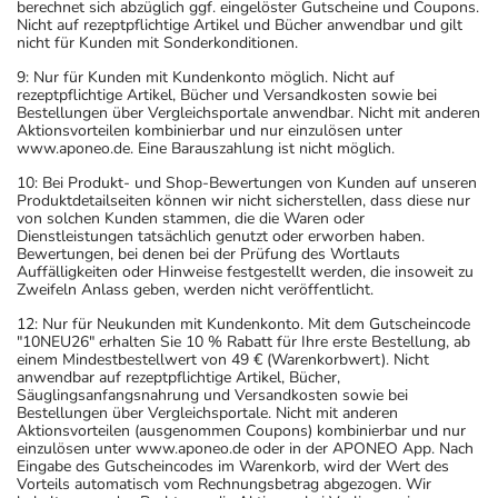
Bitte verwenden Sie dieses Arzneimittel nicht mehr nach
berechnet sich abzüglich ggf. eingelöster Gutscheine und Coupons.
Nicht auf rezeptpflichtige Artikel und Bücher anwendbar und gilt
dem auf der Packung oder der Umverpackung
nicht für Kunden mit Sonderkonditionen.
angegebenen Verfallsdatum. Das Verfallsdatum bezieht
9: Nur für Kunden mit Kundenkonto möglich. Nicht auf
sich auf den letzten Tag des angegebenen Monats.
rezeptpflichtige Artikel, Bücher und Versandkosten sowie bei
Bestellungen über Vergleichsportale anwendbar. Nicht mit anderen
Aktionsvorteilen kombinierbar und nur einzulösen unter
www.aponeo.de. Eine Barauszahlung ist nicht möglich.
10: Bei Produkt- und Shop-Bewertungen von Kunden auf unseren
Produktdetailseiten können wir nicht sicherstellen, dass diese nur
von solchen Kunden stammen, die die Waren oder
Dienstleistungen tatsächlich genutzt oder erworben haben.
Bewertungen, bei denen bei der Prüfung des Wortlauts
Auffälligkeiten oder Hinweise festgestellt werden, die insoweit zu
Zweifeln Anlass geben, werden nicht veröffentlicht.
12: Nur für Neukunden mit Kundenkonto. Mit dem Gutscheincode
"10NEU26" erhalten Sie 10 % Rabatt für Ihre erste Bestellung, ab
einem Mindestbestellwert von 49 € (Warenkorbwert). Nicht
anwendbar auf rezeptpflichtige Artikel, Bücher,
Säuglingsanfangsnahrung und Versandkosten sowie bei
Bestellungen über Vergleichsportale. Nicht mit anderen
Aktionsvorteilen (ausgenommen Coupons) kombinierbar und nur
einzulösen unter www.aponeo.de oder in der APONEO App. Nach
Eingabe des Gutscheincodes im Warenkorb, wird der Wert des
Vorteils automatisch vom Rechnungsbetrag abgezogen. Wir