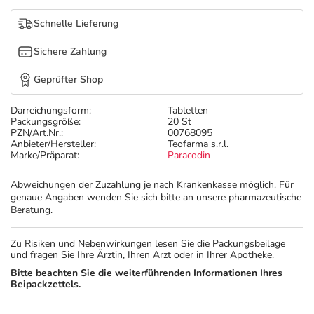
Refluthin, Lasea & Carmenthin Deals
Sport & Fitness
Täglich gut versorgt
Schnelle Lieferung
Salus Deals
Tierapotheke
Sichere Zahlung
Geprüfter Shop
Vitamine & Mineralstoffe
Darreichungsform:
Tabletten
Packungsgröße:
20 St
Marken
PZN/Art.Nr.:
00768095
Anbieter/Hersteller:
Teofarma s.r.l.
Marke/Präparat:
Paracodin
Abweichungen der Zuzahlung je nach Krankenkasse möglich. Für
genaue Angaben wenden Sie sich bitte an unsere pharmazeutische
Beratung.
Zu Risiken und Nebenwirkungen lesen Sie die Packungsbeilage
und fragen Sie Ihre Ärztin, Ihren Arzt oder in Ihrer Apotheke.
Bitte beachten Sie die weiterführenden Informationen Ihres
Beipackzettels.