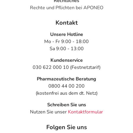
Rechtliches
Dosierung
Rechte und Pflichten bei APONEO
Text
Personen
Einzeldosis
Gesamtdosis
Kontakt
In Absprache
Kinder von
1/2-1
3-mal täglich
Unsere Hotline
mit Ihrem Arzt,
6-12 Jahren
Tablette
Mo - Fr 9:00 - 18:00
abhängig von
dem Stadium
Sa 9:00 - 13:00
der Behandlung,
Kundenservice
wird das
Arzneimittel in
030 622 000 10 (Festnetztarif)
der Regel
Pharmazeutische Beratung
folgendermaßen
dosiert:
0800 44 00 200
(kostenfrei aus dem dt. Netz)
In Absprache
Jugendliche
1-3
3-mal täglich
mit Ihrem Arzt,
ab 12
Tabletten
Schreiben Sie uns
abhängig von
Jahren und
Nutzen Sie unser
Kontaktformular
dem Stadium
Erwachsene
der Behandlung,
Folgen Sie uns
wird das