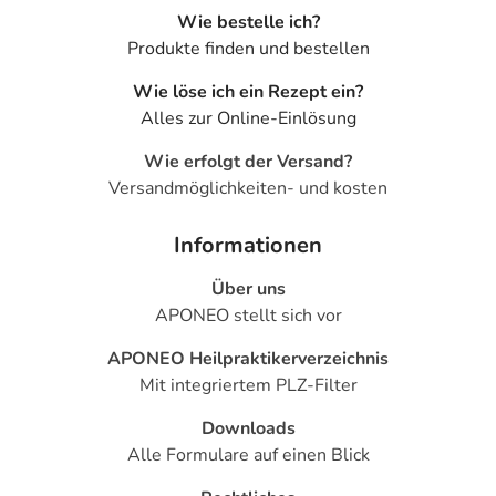
- Kopfschmerzen
Wie bestelle ich?
- Schwindel
Produkte finden und bestellen
- Schläfrigkeit
Wie löse ich ein Rezept ein?
- Benommenheit
Alles zur Online-Einlösung
- Schlafstörungen
- Anfälle von Atemnot
Wie erfolgt der Versand?
- Atemschwäche
Versandmöglichkeiten- und kosten
- Überempfindlichkeitsreaktionen der Haut, wie:
- Juckreiz
Informationen
- Nesselausschlag
Über uns
Bemerken Sie eine Befindlichkeitsstörung oder
APONEO stellt sich vor
Veränderung während der Behandlung, wenden Sie sich
APONEO Heilpraktikerverzeichnis
an Ihren Arzt oder Apotheker.
Mit integriertem PLZ-Filter
Für die Information an dieser Stelle werden vor allem
Downloads
Nebenwirkungen berücksichtigt, die bei mindestens
Alle Formulare auf einen Blick
einem von 1.000 behandelten Patienten auftreten.