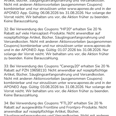
- Es kann Arzneimittel geben, mit denen
Artikel, Bücher, Säuglingsanfangsnahrung und Versandkosten.
Nicht mit anderen Aktionsvorteilen (ausgenommen Coupons)
Wechselwirkungen auftreten. Sie sollten deswegen
kombinierbar und nur einzulösen unter www.aponeo.de und in der
generell vor der Behandlung mit einem neuen
APONEO App. Gültig: 06.08.2026 bis 31.08.2026. Nur solange der
Vorrat reicht. Wir behalten uns vor, die Aktion früher zu beenden.
Arzneimittel jedes andere, das Sie bereits anwenden,
Keine Barauszahlung.
dem Arzt oder Apotheker angeben. Das gilt auch für
32: Bei Verwendung des Coupons "HP20" erhalten Sie 20 %
Arzneimittel, die Sie selbst kaufen, nur gelegentlich
Rabatt auf viele Hansaplast-Produkte. Nicht anwendbar auf
anwenden oder deren Anwendung schon einige Zeit
rezeptpflichtige Artikel, Bücher, Säuglingsanfangsnahrung und
Versandkosten. Nicht mit anderen Aktionsvorteilen (ausgenommen
zurückliegt.
Coupons) kombinierbar und nur einzulösen unter www.aponeo.de
Bitte verwenden Sie dieses Arzneimittel nicht mehr nach
und in der APONEO App. Gültig: 01.07.2026 bis 31.08.2026. Nur
solange der Vorrat reicht. Wir behalten uns vor, die Aktion früher
dem auf der Packung oder der Umverpackung
zu beenden. Keine Barauszahlung.
angegebenen Verfallsdatum. Das Verfallsdatum bezieht
33: Bei Verwendung des Coupons "Canergy20" erhalten Sie 20 %
sich auf den letzten Tag des angegebenen Monats.
Rabatt auf PZN 19658110. Nicht anwendbar auf rezeptpflichtige
Artikel, Bücher, Säuglingsanfangsnahrung und Versandkosten.
Nicht mit anderen Aktionsvorteilen (ausgenommen Coupons)
kombinierbar und nur einzulösen unter www.aponeo.de und in der
APONEO App. Gültig: 03.08.2026 bis 31.08.2026. Nur solange der
Vorrat reicht. Wir behalten uns vor, die Aktion früher zu beenden.
Keine Barauszahlung.
34: Bei Verwendung des Coupons "FTL20" erhalten Sie 20 %
Rabatt auf ausgewählte Frontline und Frontpro-Produkte. Nicht
anwendbar auf rezeptpflichtige Artikel, Bücher,
Säuglingsanfangsnahrung und Versandkosten. Nicht mit anderen