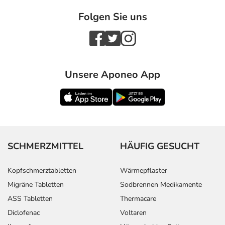
- Schlafstörungen
Folgen Sie uns
- Depressionen
- Missempfindungen
- Bindehautentzündung
- Schnupfen
- Überempfindlichkeitsreaktionen der Haut, wie:
Unsere Aponeo App
- Juckreiz
- Hautausschlag
- Nesselausschlag
- Schwitzen
- Angioneurotisches Ödem (Schwellung im Gesicht, an
Hand und Fuß)
SCHMERZMITTEL
HÄUFIG GESUCHT
- Kollapsneigung bei evtl. zu starkem Blutdruckabfall
- Herzklopfen
Kopfschmerztabletten
Wärmepflaster
- Pulsbeschleunigung
Migräne Tabletten
Sodbrennen Medikamente
- Nierenfunktionsstörungen, wie:
ASS Tabletten
Thermacare
- Anstieg der Nierenwerte (Kreatinin und Harnstoff)
Diclofenac
Voltaren
- Störungen des Salzhaushaltes, wie: