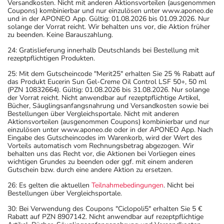
- vor Hitze geschützt
Versandkosten. Nicht mit anderen Aktionsvorteilen (ausgenommen
Coupons) kombinierbar und nur einzulösen unter www.aponeo.de
- im Dunkeln (z.B. im Umkarton)
und in der APONEO App. Gültig: 01.08.2026 bis 01.09.2026. Nur
aufbewahrt werden.
solange der Vorrat reicht. Wir behalten uns vor, die Aktion früher
zu beenden. Keine Barauszahlung.
Wichtige Hinweise
24: Gratislieferung innerhalb Deutschlands bei Bestellung mit
Was sollten Sie beachten?
rezeptpflichtigen Produkten.
- Vorsicht: Das Reaktionsvermögen kann auch bei
25: Mit dem Gutscheincode "Merit25" erhalten Sie 25 % Rabatt auf
bestimmungsgemäßem Gebrauch beeinträchtigt sein.
das Produkt Eucerin Sun Gel-Creme Oil Control LSF 50+, 50 ml
(PZN 10832664). Gültig: 01.08.2026 bis 31.08.2026. Nur solange
Achten Sie vor allem darauf, wenn Sie am Straßenverkehr
der Vorrat reicht. Nicht anwendbar auf rezeptpflichtige Artikel,
teilnehmen oder Maschinen (auch im Haushalt) bedienen,
Bücher, Säuglingsanfangsnahrung und Versandkosten sowie bei
Bestellungen über Vergleichsportale. Nicht mit anderen
mit denen Sie sich verletzen können.
Aktionsvorteilen (ausgenommen Coupons) kombinierbar und nur
- Vorsicht: Vermeiden Sie die Einnahme von Alkohol.
einzulösen unter www.aponeo.de oder in der APONEO App. Nach
Eingabe des Gutscheincodes im Warenkorb, wird der Wert des
- Vorsicht. Das Arzneimittel (ACE-Hemmer) kann dazu
Vorteils automatisch vom Rechnungsbetrag abgezogen. Wir
führen, dass verstärkte Überempfindlichkeitsreaktionen
behalten uns das Recht vor, die Aktionen bei Vorliegen eines
wichtigen Grundes zu beenden oder ggf. mit einem anderen
auf Insektenstiche und andere Allergene auftreten
Gutschein bzw. durch eine andere Aktion zu ersetzen.
können!
26: Es gelten die aktuellen
Teilnahmebedingungen
. Nicht bei
- Vorsicht bei Allergie gegen Propylenglykol und ähnliche
Bestellungen über Vergleichsportale.
Stoffe!
30: Bei Verwendung des Coupons "Ciclopoli5" erhalten Sie 5 €
- Vorsicht bei Allergie gegen Maisstärke!
Rabatt auf PZN 8907142. Nicht anwendbar auf rezeptpflichtige