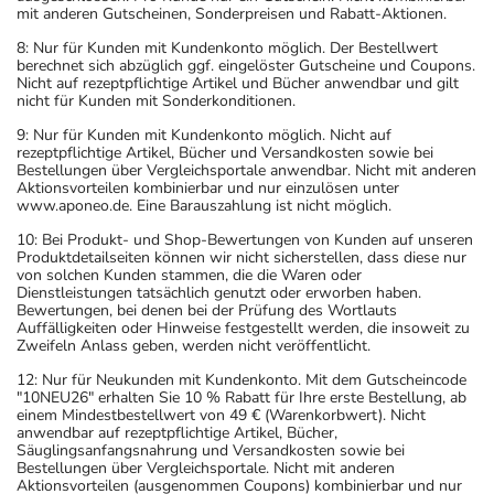
mit anderen Gutscheinen, Sonderpreisen und Rabatt-Aktionen.
Dauer der Anwendung?
8: Nur für Kunden mit Kundenkonto möglich. Der Bestellwert
Die Anwendungsdauer richtet sich nach Art der
berechnet sich abzüglich ggf. eingelöster Gutscheine und Coupons.
Beschwerde und/oder Dauer der Erkrankung und wird
Nicht auf rezeptpflichtige Artikel und Bücher anwendbar und gilt
nicht für Kunden mit Sonderkonditionen.
deshalb nur von Ihrem Arzt bestimmt. Prinzipiell ist die
9: Nur für Kunden mit Kundenkonto möglich. Nicht auf
Dauer der Anwendung zeitlich nicht begrenzt, das
rezeptpflichtige Artikel, Bücher und Versandkosten sowie bei
Arzneimittel kann daher längerfristig angewendet
Bestellungen über Vergleichsportale anwendbar. Nicht mit anderen
Aktionsvorteilen kombinierbar und nur einzulösen unter
werden.
www.aponeo.de. Eine Barauszahlung ist nicht möglich.
10: Bei Produkt- und Shop-Bewertungen von Kunden auf unseren
Überdosierung?
Produktdetailseiten können wir nicht sicherstellen, dass diese nur
Es kann zu einer Vielzahl von
von solchen Kunden stammen, die die Waren oder
Dienstleistungen tatsächlich genutzt oder erworben haben.
Überdosierungserscheinungen kommen, unter anderem
Bewertungen, bei denen bei der Prüfung des Wortlauts
zu Blutdruckabfall, Pulserniedrigung sowie zu
Auffälligkeiten oder Hinweise festgestellt werden, die insoweit zu
Zweifeln Anlass geben, werden nicht veröffentlicht.
Kreislaufversagen. Setzen Sie sich bei dem Verdacht auf
eine Überdosierung umgehend mit einem Arzt in
12: Nur für Neukunden mit Kundenkonto. Mit dem Gutscheincode
"10NEU26" erhalten Sie 10 % Rabatt für Ihre erste Bestellung, ab
Verbindung.
einem Mindestbestellwert von 49 € (Warenkorbwert). Nicht
anwendbar auf rezeptpflichtige Artikel, Bücher,
Säuglingsanfangsnahrung und Versandkosten sowie bei
Einnahme vergessen?
Bestellungen über Vergleichsportale. Nicht mit anderen
Setzen Sie die Einnahme zum nächsten vorgeschriebenen
Aktionsvorteilen (ausgenommen Coupons) kombinierbar und nur