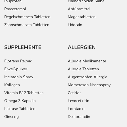
- Erhöhte Kaliumwerte
Ibuprofen
Hämorrhoiden Salbe
- Leberfunktionsstörungen, wie:
Paracetamol
Abführmittel
- Anstieg der Leberwerte
Regelschmerzen Tabletten
Magentabletten
- Anfälle von Atemnot
Zahnschmerzen Tabletten
Lidocain
- Allgemeine Schwäche
- Potenzschwäche
- Sodbrennen
SUPPLEMENTE
ALLERGIEN
- Verschwommenes Sehen
Elotrans Reload
Allergie Medikamente
Bemerken Sie eine Befindlichkeitsstörung oder
Veränderung während der Behandlung, wenden Sie sich
Eiweißpulver
Allergie Tabletten
an Ihren Arzt oder Apotheker.
Melatonin Spray
Augentropfen Allergie
Kollagen
Mometason Nasenspray
Für die Information an dieser Stelle werden vor allem
Vitamin B12 Tabletten
Cetirizin
Nebenwirkungen berücksichtigt, die bei mindestens
Omega 3 Kapseln
Levocetirizin
einem von 1.000 behandelten Patienten auftreten.
Laktase Tabletten
Loratadin
Dosierung
Ginseng
Desloratadin