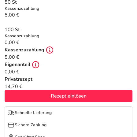
Refluthin, Lasea & Carmenthin Deals
Sport & Fitness
Täglich gut versorgt
50 St
Kassenzuzahlung
5,00 €
Salus Deals
Tierapotheke
100 St
Vitamine & Mineralstoffe
Kassenzuzahlung
0,00 €
Kassenzuzahlung
Marken
5,00 €
Eigenanteil
0,00 €
Privatrezept
14,70 €
Rezept einlösen
Schnelle Lieferung
Sichere Zahlung