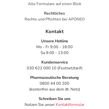
Apotheker. Der therapeutische Nutzen kann höher sein,
Alle Formulare auf einen Blick
als das Risiko, das die Anwendung bei einer
Gegenanzeige in sich birgt.
Rechtliches
Rechte und Pflichten bei APONEO
Nebenwirkungen
Kontakt
Welche unerwünschten Wirkungen können auftreten?
Unsere Hotline
- Husten, vor allem trockener Husten
Mo - Fr 9:00 - 18:00
- Magen-Darm-Beschwerden, wie:
Sa 9:00 - 13:00
- Übelkeit
- Erbrechen
Kundenservice
- Durchfälle
030 622 000 10 (Festnetztarif)
- Bauchschmerzen
Pharmazeutische Beratung
- Geschmacksstörungen
0800 44 00 200
- Appetitlosigkeit
(kostenfrei aus dem dt. Netz)
- Kopfschmerzen
- Schwindel
Schreiben Sie uns
- Müdigkeit
Nutzen Sie unser
Kontaktformular
- Benommenheit