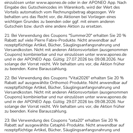
einzulösen unter www.aponeo.de oder in der APONEO App. Nach
Zeitpunkt ganz normal (also nicht mit der doppelten
Eingabe des Gutscheincodes im Warenkorb, wird der Wert des
Menge) fort.
Vorteils automatisch vom Rechnungsbetrag abgezogen. Wir
behalten uns das Recht vor, die Aktionen bei Vorliegen eines
wichtigen Grundes zu beenden oder ggf. mit einem anderen
Generell gilt: Achten Sie vor allem bei Säuglingen,
Gutschein bzw. durch eine andere Aktion zu ersetzen.
Kleinkindern und älteren Menschen auf eine
21: Bei Verwendung des Coupons "Summer20" erhalten Sie 20 %
gewissenhafte Dosierung. Im Zweifelsfalle fragen Sie
Rabatt auf viele Pierre Fabre-Produkte. Nicht anwendbar auf
rezeptpflichtige Artikel, Bücher, Säuglingsanfangsnahrung und
Ihren Arzt oder Apotheker nach etwaigen Auswirkungen
Versandkosten. Nicht mit anderen Aktionsvorteilen (ausgenommen
oder Vorsichtsmaßnahmen.
Coupons) kombinierbar und nur einzulösen unter www.aponeo.de
und in der APONEO App. Gültig: 27.07.2026 bis 09.08.2026. Nur
solange der Vorrat reicht. Wir behalten uns vor, die Aktion früher
Eine vom Arzt verordnete Dosierung kann von den
zu beenden. Keine Barauszahlung.
Angaben der Packungsbeilage abweichen. Da der Arzt sie
22: Bei Verwendung des Coupons "Vital2026" erhalten Sie 20 %
individuell abstimmt, sollten Sie das Arzneimittel daher
Rabatt auf ausgewählte Orthomol-Produkte. Nicht anwendbar auf
rezeptpflichtige Artikel, Bücher, Säuglingsanfangsnahrung und
nach seinen Anweisungen anwenden.
Versandkosten. Nicht mit anderen Aktionsvorteilen (ausgenommen
Coupons) kombinierbar und nur einzulösen unter www.aponeo.de
Aufbewahrung
und in der APONEO App. Gültig: 29.07.2026 bis 09.08.2026. Nur
solange der Vorrat reicht. Wir behalten uns vor, die Aktion früher
zu beenden. Keine Barauszahlung.
Aufbewahrung
23: Bei Verwendung des Coupons "ceta20" erhalten Sie 20 %
Rabatt auf ausgewählte Cetaphil-Produkte. Nicht anwendbar auf
Das Arzneimittel muss
rezeptpflichtige Artikel, Bücher, Säuglingsanfangsnahrung und