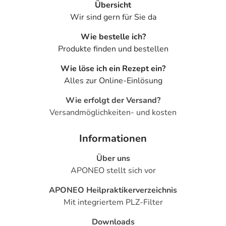
Übersicht
- Kinder und Jugendliche unter 18 Jahren: Das
Wir sind gern für Sie da
Arzneimittel darf nicht angewendet werden.
- Ältere Patienten ab 65 Jahren: Die Behandlung sollte
Wie bestelle ich?
mit Ihrem Arzt gut abgestimmt und sorgfältig überwacht
Produkte finden und bestellen
werden, z.B. durch engmaschige Kontrollen. Die
Wie löse ich ein Rezept ein?
erwünschten Wirkungen und unerwünschten
Alles zur Online-Einlösung
Nebenwirkungen des Arzneimittels können in dieser
Gruppe verstärkt oder abgeschwächt auftreten.
Wie erfolgt der Versand?
Versandmöglichkeiten- und kosten
Was ist mit Schwangerschaft und Stillzeit?
- Schwangerschaft: Das Arzneimittel sollte nach
Informationen
derzeitigen Erkenntnissen nicht angewendet werden.
- Stillzeit: Von einer Anwendung wird nach derzeitigen
Über uns
Erkenntnissen abgeraten. Eventuell ist ein Abstillen in
APONEO stellt sich vor
Erwägung zu ziehen.
APONEO Heilpraktikerverzeichnis
Mit integriertem PLZ-Filter
Ist Ihnen das Arzneimittel trotz einer Gegenanzeige
verordnet worden, sprechen Sie mit Ihrem Arzt oder
Downloads