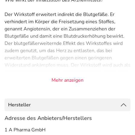
Wie wirkt der Inhaltsstoff des Arzneimittels?
Der Wirkstoff erweitert indirekt die Blutgefäße. Er
verhindert im Körper die Freisetzung eines Stoffes,
genannt Angiotensin, der ein Zusammenziehen der
Blutgefäße und damit eine Blutdruckerhöhung bewirkt.
Der blutgefäßerweiternde Effekt des Wirkstoffes wird
zudem genutzt, um das Herz zu entlasten, das bei
erweiterten Blutgefäßen gegen einen geringeren
Widerstand ankämpfen muss. Der Wirkstoff wird auch als
ACE-Hemmer bezeichnet. Der Name kommt daher, dass
das Enzym, das letztendlich das Angiotensin freisetzt,
Mehr anzeigen
"Angiotensin Converting Enzyme" heißt.
Anwendungsgebiete
Hersteller
- Nierenerkrankung bei Diabetes
- Nichtdiabetische Nierenerkrankung (Glomerulopathie)
Adresse des Anbieters/Herstellers
- Vorbeugung gegen Herzinfarkt und Schlaganfall, wenn
1 A Pharma GmbH
bereits ein erhöhtes Risiko vorliegt