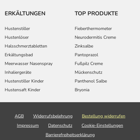
Text
Personen
Einzeldosis
Gesamtdosis
ERKÄLTUNGEN
TOP PRODUKTE
Bei
Erwachsene
1 Tablette
1-mal täglich
Bluthochdruck -
Folgebehandlung:
Hustenstiller
Fieberthermometer
Hustenlöser
Neurodermitis Creme
Bei
Erwachsene
1/2 Tablette
2-mal täglich
Halsschmerztabletten
Zinksalbe
Herzschwäche -
Erkältungsbad
Pantoprazol
Folgebehandlung:
Meerwasser Nasenspray
Fußpilz Creme
Inhaliergeräte
Mückenschutz
Hustenstiller Kinder
Panthenol Salbe
Bei
Erwachsene
1/2 Tablette
2-mal täglich
Hustensaft Kinder
Bryonia
Herzschwäche
nach einem
Herzinfarkt -
Folgebehandlung:
AGB
Widerrufsbelehrung
Bestellung widerrufen
Impressum
Datenschutz
Cookie-Einstellungen
Zur Vorbeugung
Erwachsene
1 Tablette
1-mal täglich
Barrierefreiheitserklärung