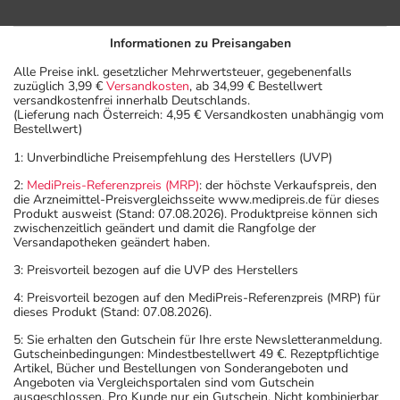
gegen Herzinfarkt
und Schlaganfall
-
Informationen zu Preisangaben
Folgebehandlung:
Alle Preise inkl. gesetzlicher Mehrwertsteuer, gegebenenfalls
zuzüglich 3,99 €
Versandkosten
, ab 34,99 € Bestellwert
Bei
Erwachsene
1/2-1
1-mal täglich
versandkostenfrei innerhalb Deutschlands.
Nierenerkrankung
Tablette
(Lieferung nach Österreich: 4,95 € Versandkosten unabhängig vom
und
Bestellwert)
Nierenerkrankung
1: Unverbindliche Preisempfehlung des Herstellers (UVP)
bei Diabetes -
Folgebehandlung:
2:
MediPreis-Referenzpreis (MRP)
: der höchste Verkaufspreis, den
die Arzneimittel-Preisvergleichsseite www.medipreis.de für dieses
Produkt ausweist (Stand: 07.08.2026). Produktpreise können sich
zwischenzeitlich geändert und damit die Rangfolge der
Anwendungshinweise
Versandapotheken geändert haben.
3: Preisvorteil bezogen auf die UVP des Herstellers
Die Gesamtdosis sollte nicht ohne Rücksprache mit
einem Arzt oder Apotheker überschritten werden.
4: Preisvorteil bezogen auf den MediPreis-Referenzpreis (MRP) für
dieses Produkt (Stand: 07.08.2026).
Art der Anwendung?
5: Sie erhalten den Gutschein für Ihre erste Newsletteranmeldung.
Gutscheinbedingungen: Mindestbestellwert 49 €. Rezeptpflichtige
Nehmen Sie das Arzneimittel mit Flüssigkeit (z.B. 1 Glas
Artikel, Bücher und Bestellungen von Sonderangeboten und
Wasser) ein.
Angeboten via Vergleichsportalen sind vom Gutschein
ausgeschlossen. Pro Kunde nur ein Gutschein. Nicht kombinierbar