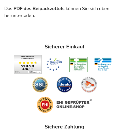
reduziert und deren Anlagerung an die Gefäßinnenwände
Das
PDF des Beipackzettels
können Sie sich oben
("Verkalkung") vermindert. Die Zusammensetzung der
herunterladen.
Blutfette wird außerdem zugunsten der besser
verträglichen Variante (sog. HDL-Cholesterin)
verschoben.
Anwendungsgebiete
Sicherer Einkauf
- Vorbeugung von Herz-Kreislauf-Erkrankungen
- Erbliche erhöhte Fettkonzentration im Blut (vor allem
Cholesterin)
- Erhöhte Fettkonzentration im Blut (vor allem
Cholesterin)
Gegenanzeigen
Was spricht gegen eine Anwendung?
Immer:
- Überempfindlichkeit gegen die Inhaltsstoffe
Sichere Zahlung