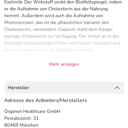
Ezetimib: Der Wirkstoff senkt den Blutfettspiegel, indem
er die Aufnahme von Cholesterin aus der Nahrung
hemmt. Außerdem wird auch die Aufnahme von
Phytosterinen, das ist die pflanzlichen Variante des
Cholesterins, vermindert. Dadurch steht dem Körper
weniger Cholesterin zur Verfügung. Der Anteil an in der
Blutbahn zirkulierenden Fetten wird somit reduziert und
deren Anlagerung an die Gefäßinnenwände
("Verkalkung") vermindert.
Mehr anzeigen
Simvastatin: Der Wirkstoff senkt den Blutfettspiegel,
indem er die körpereigene Cholesterinherstellung aus
Nahrungsbestandteilen hemmt. Durch diesen
Hersteller
herbeigeführten Mangel an Cholesterin in den
Körperzellen wird im Folgenden mit der Nahrung
Adresse des Anbieters/Herstellers
aufgenommenes oder vom Körper selbst hergestelltes
Organon Healthcare GmbH
Cholesterin verstärkt von der Leber aufgenommen, dort
Pestalozzistr. 31
verarbeitet und anschließend ausgeschieden. Der Anteil
80469 München
an in der Blutbahn zirkulierenden Fetten wird somit