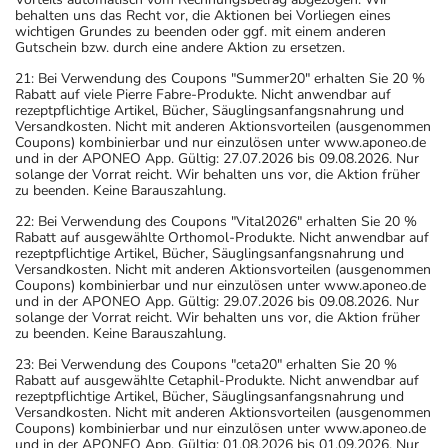
behalten uns das Recht vor, die Aktionen bei Vorliegen eines
zurückliegt.
wichtigen Grundes zu beenden oder ggf. mit einem anderen
- Auf Grapefruit sowie Grapefruit-Zubereitungen soll
Gutschein bzw. durch eine andere Aktion zu ersetzen.
während der Behandlung mit dem Medikament
21: Bei Verwendung des Coupons "Summer20" erhalten Sie 20 %
vollständig verzichtet werden.
Rabatt auf viele Pierre Fabre-Produkte. Nicht anwendbar auf
rezeptpflichtige Artikel, Bücher, Säuglingsanfangsnahrung und
Bitte verwenden Sie dieses Arzneimittel nicht mehr nach
Versandkosten. Nicht mit anderen Aktionsvorteilen (ausgenommen
dem auf der Packung oder der Umverpackung
Coupons) kombinierbar und nur einzulösen unter www.aponeo.de
und in der APONEO App. Gültig: 27.07.2026 bis 09.08.2026. Nur
angegebenen Verfallsdatum. Das Verfallsdatum bezieht
solange der Vorrat reicht. Wir behalten uns vor, die Aktion früher
sich auf den letzten Tag des angegebenen Monats.
zu beenden. Keine Barauszahlung.
22: Bei Verwendung des Coupons "Vital2026" erhalten Sie 20 %
Rabatt auf ausgewählte Orthomol-Produkte. Nicht anwendbar auf
rezeptpflichtige Artikel, Bücher, Säuglingsanfangsnahrung und
Versandkosten. Nicht mit anderen Aktionsvorteilen (ausgenommen
Coupons) kombinierbar und nur einzulösen unter www.aponeo.de
und in der APONEO App. Gültig: 29.07.2026 bis 09.08.2026. Nur
solange der Vorrat reicht. Wir behalten uns vor, die Aktion früher
zu beenden. Keine Barauszahlung.
23: Bei Verwendung des Coupons "ceta20" erhalten Sie 20 %
Rabatt auf ausgewählte Cetaphil-Produkte. Nicht anwendbar auf
rezeptpflichtige Artikel, Bücher, Säuglingsanfangsnahrung und
Versandkosten. Nicht mit anderen Aktionsvorteilen (ausgenommen
Coupons) kombinierbar und nur einzulösen unter www.aponeo.de
und in der APONEO App. Gültig: 01.08.2026 bis 01.09.2026. Nur