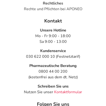
Rechtliches
Speiseröhre (Reflux)
Rechte und Pflichten bei APONEO
- Juckreiz (Pruritus)
- Hautausschlag
Kontakt
- Nesselausschlag (Urtikaria)
- Muskelschmerzen
Unsere Hotline
- Gelenkschmerzen
Mo - Fr 9:00 - 18:00
- Muskelkrämpfe
Sa 9:00 - 13:00
- Muskelschwäche
- Beschwerden des Haltungs- und Bewegungsapparates
Kundenservice
- Schmerzen im Haltungs- und Bewegungsapparat
030 622 000 10 (Festnetztarif)
- Nackenschmerzen
Pharmazeutische Beratung
- Schmerzen im Arm oder im Bein
0800 44 00 200
- Rückenschmerzen
(kostenfrei aus dem dt. Netz)
- Kraftlosigkeit bzw. Schwäche
- Brustkorbschmerzen
Schreiben Sie uns
- Erschöpfung
Nutzen Sie unser
Kontaktformular
- Unwohlsein
- Wassereinlagerungen (Ödeme) an Armen und Beinen
Folgen Sie uns