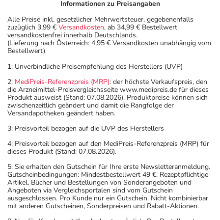
oder Vorsichtsmaßnahmen.
Informationen zu Preisangaben
Alle Preise inkl. gesetzlicher Mehrwertsteuer, gegebenenfalls
Eine vom Arzt verordnete Dosierung kann von den
zuzüglich 3,99 €
Versandkosten
, ab 34,99 € Bestellwert
versandkostenfrei innerhalb Deutschlands.
Angaben der Packungsbeilage abweichen. Da der Arzt sie
(Lieferung nach Österreich: 4,95 € Versandkosten unabhängig vom
individuell abstimmt, sollten Sie das Arzneimittel daher
Bestellwert)
nach seinen Anweisungen anwenden.
1: Unverbindliche Preisempfehlung des Herstellers (UVP)
Aufbewahrung
2:
MediPreis-Referenzpreis (MRP)
: der höchste Verkaufspreis, den
die Arzneimittel-Preisvergleichsseite www.medipreis.de für dieses
Produkt ausweist (Stand: 07.08.2026). Produktpreise können sich
Aufbewahrung
zwischenzeitlich geändert und damit die Rangfolge der
Versandapotheken geändert haben.
Das Arzneimittel muss
3: Preisvorteil bezogen auf die UVP des Herstellers
- vor Hitze geschützt
4: Preisvorteil bezogen auf den MediPreis-Referenzpreis (MRP) für
- vor Feuchtigkeit geschützt (z.B. im fest verschlossenen
dieses Produkt (Stand: 07.08.2026).
Behältnis)
5: Sie erhalten den Gutschein für Ihre erste Newsletteranmeldung.
- im Dunkeln (z.B. im Umkarton)
Gutscheinbedingungen: Mindestbestellwert 49 €. Rezeptpflichtige
Artikel, Bücher und Bestellungen von Sonderangeboten und
aufbewahrt werden.
Angeboten via Vergleichsportalen sind vom Gutschein
Wichtige Hinweise
ausgeschlossen. Pro Kunde nur ein Gutschein. Nicht kombinierbar
mit anderen Gutscheinen, Sonderpreisen und Rabatt-Aktionen.
Was sollten Sie beachten?