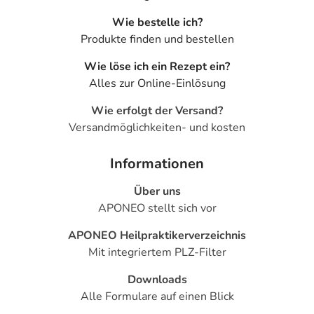
- Anstieg der Leberwerte
Wie bestelle ich?
- Anstieg der Nierenwerte
Produkte finden und bestellen
- Vermehrter Gallenfarbstoff (Bilirubin) im Blut
- Harnsäurespiegel im Blut (erhöht)
Wie löse ich ein Rezept ein?
- Gerinnungszeit des Blutes verlängert (INR erhöht)
Alles zur Online-Einlösung
- Erhöhte Eiweißausscheidung im Urin (Proteinurie)
- Gewichtsabnahme
Wie erfolgt der Versand?
- Schwindelgefühl
Versandmöglichkeiten- und kosten
- Kopfschmerzen
- Missempfindungen
Informationen
- Magen-Darm-Beschwerden, wie:
Über uns
- Bauchschmerzen
APONEO stellt sich vor
- Verdauungsbeschwerden
- Blähungen
APONEO Heilpraktikerverzeichnis
- Durchfälle
Mit integriertem PLZ-Filter
- Übelkeit
- Erbrechen
Downloads
- Mundtrockenheit
Alle Formulare auf einen Blick
- Vermehrt auftretender Rückfluss von Mageninhalt in die