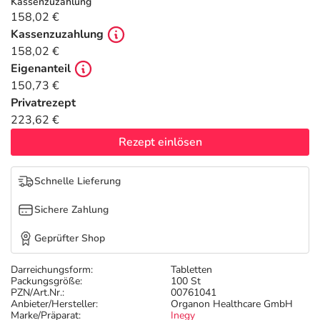
Refluthin, Lasea & Carmenthin Deals
Sport & Fitness
Täglich gut versorgt
Kassenzuzahlung
158,02 €
Kassenzuzahlung
Salus Deals
Tierapotheke
158,02 €
Eigenanteil
Vitamine & Mineralstoffe
150,73 €
Privatrezept
223,62 €
Marken
Rezept einlösen
Schnelle Lieferung
Sichere Zahlung
Geprüfter Shop
Darreichungsform:
Tabletten
Packungsgröße:
100 St
PZN/Art.Nr.:
00761041
Anbieter/Hersteller:
Organon Healthcare GmbH
Marke/Präparat:
Inegy