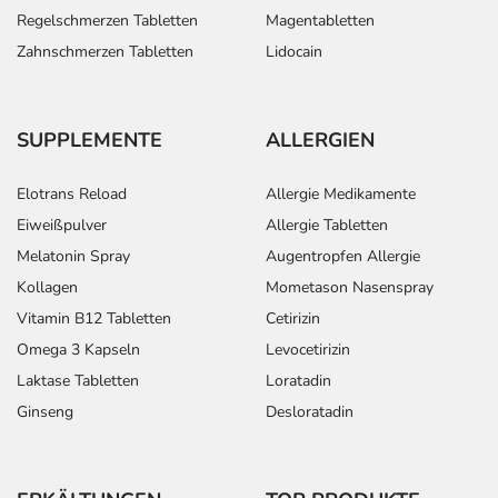
Regelschmerzen Tabletten
Magentabletten
Ihrem Arzt in
der Regel
Zahnschmerzen Tabletten
Lidocain
folgendermaßen
dosiert:
SUPPLEMENTE
ALLERGIEN
Anwendungshinweise
Elotrans Reload
Allergie Medikamente
Die Gesamtdosis sollte nicht ohne Rücksprache mit
Eiweißpulver
Allergie Tabletten
einem Arzt oder Apotheker überschritten werden.
Melatonin Spray
Augentropfen Allergie
Art der Anwendung?
Kollagen
Mometason Nasenspray
Nehmen Sie das Arzneimittel mit Flüssigkeit (z.B. 1 Glas
Vitamin B12 Tabletten
Cetirizin
Wasser) ein.
Omega 3 Kapseln
Levocetirizin
Laktase Tabletten
Loratadin
Dauer der Anwendung?
Ginseng
Desloratadin
Die Anwendungsdauer richtet sich nach Art der
Beschwerde und/oder Dauer der Erkrankung und wird
deshalb nur von Ihrem Arzt bestimmt. Prinzipiell ist die
Dauer der Anwendung zeitlich nicht begrenzt, das