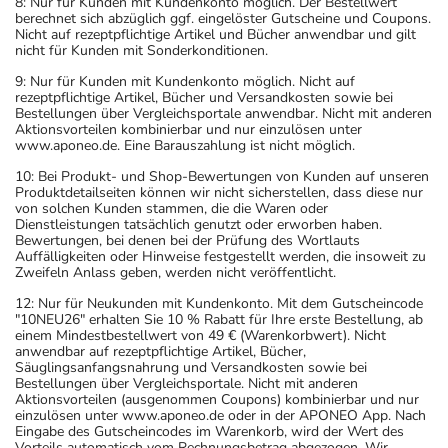
8: Nur für Kunden mit Kundenkonto möglich. Der Bestellwert
- Vorsicht bei Allergie gegen Statine wie Pravastatin!
berechnet sich abzüglich ggf. eingelöster Gutscheine und Coupons.
Nicht auf rezeptpflichtige Artikel und Bücher anwendbar und gilt
- Vorsicht bei Allergie gegen Phenole und ähnliche
nicht für Kunden mit Sonderkonditionen.
Stoffe!
9: Nur für Kunden mit Kundenkonto möglich. Nicht auf
- Vorsicht bei Allergie gegen Zitronensäure und ähnliche
rezeptpflichtige Artikel, Bücher und Versandkosten sowie bei
Stoffe!
Bestellungen über Vergleichsportale anwendbar. Nicht mit anderen
Aktionsvorteilen kombinierbar und nur einzulösen unter
- Vorsicht bei Allergie gegen Bindemittel (z.B.
www.aponeo.de. Eine Barauszahlung ist nicht möglich.
Carboxymethylcellulose mit der E-Nummer E 466)!
10: Bei Produkt- und Shop-Bewertungen von Kunden auf unseren
- Vorsicht bei Allergie gegen Propylenglykol und ähnliche
Produktdetailseiten können wir nicht sicherstellen, dass diese nur
Stoffe!
von solchen Kunden stammen, die die Waren oder
Dienstleistungen tatsächlich genutzt oder erworben haben.
- Vorsicht bei einer Unverträglichkeit gegenüber Lactose.
Bewertungen, bei denen bei der Prüfung des Wortlauts
Wenn Sie eine Diabetes-Diät einhalten müssen, sollten
Auffälligkeiten oder Hinweise festgestellt werden, die insoweit zu
Zweifeln Anlass geben, werden nicht veröffentlicht.
Sie den Zuckergehalt berücksichtigen.
- Es kann Arzneimittel geben, mit denen
12: Nur für Neukunden mit Kundenkonto. Mit dem Gutscheincode
"10NEU26" erhalten Sie 10 % Rabatt für Ihre erste Bestellung, ab
Wechselwirkungen auftreten. Sie sollten deswegen
einem Mindestbestellwert von 49 € (Warenkorbwert). Nicht
generell vor der Behandlung mit einem neuen
anwendbar auf rezeptpflichtige Artikel, Bücher,
Säuglingsanfangsnahrung und Versandkosten sowie bei
Arzneimittel jedes andere, das Sie bereits anwenden,
Bestellungen über Vergleichsportale. Nicht mit anderen
dem Arzt oder Apotheker angeben. Das gilt auch für
Aktionsvorteilen (ausgenommen Coupons) kombinierbar und nur
einzulösen unter www.aponeo.de oder in der APONEO App. Nach
Arzneimittel, die Sie selbst kaufen, nur gelegentlich
Eingabe des Gutscheincodes im Warenkorb, wird der Wert des
anwenden oder deren Anwendung schon einige Zeit
Vorteils automatisch vom Rechnungsbetrag abgezogen. Wir