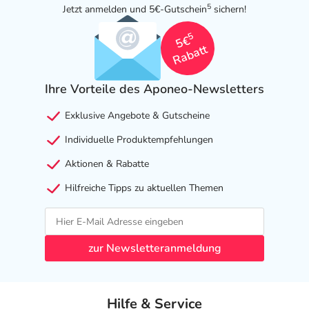
5
Jetzt anmelden und 5€-Gutschein
sichern!
- Magen-Darm-Beschwerden, wie:
- Übelkeit
5
5€
- Erbrechen
Rabatt
- Durchfälle
- Verstopfung
Ihre Vorteile des Aponeo-Newsletters
- Bauchschmerzen
- Kopfschmerzen
Exklusive Angebote & Gutscheine
- Schwindel
Individuelle Produktempfehlungen
- Müdigkeit
- Schläfrigkeit
Aktionen & Rabatte
- Koordinationsstörung
Hilfreiche Tipps zu aktuellen Themen
- Unruhe
- Verwirrtheit (Delirium)
- Zittern
- Konzentrationsstörungen
zur Newsletteranmeldung
- Gedächtnisstörungen
- Depressionen
- Teilnahmslosigkeit (Apathie)
Hilfe & Service