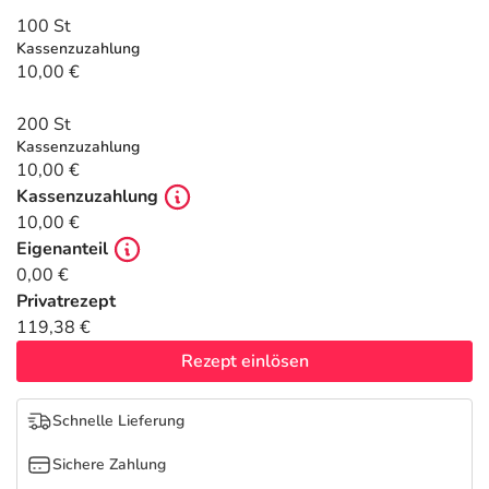
Refluthin, Lasea & Carmenthin Deals
Sport & Fitness
Täglich gut versorgt
100 St
Kassenzuzahlung
Salus Deals
Tierapotheke
10,00 €
200 St
Vitamine & Mineralstoffe
Kassenzuzahlung
10,00 €
Marken
Kassenzuzahlung
10,00 €
Eigenanteil
0,00 €
Privatrezept
119,38 €
Rezept einlösen
Schnelle Lieferung
Sichere Zahlung