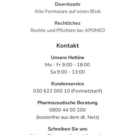
Medikamente
Downloads
- Sprechstörunghäufiger während Steigerungen der Dosis
Alle Formulare auf einen Blick
- Gestörte Sprechmotorik
Rechtliches
- Bluthochdruck (Hypertonie) durch Arzneimittel
Rechte und Pflichten bei APONEO
- Sturz
- Gewichtszunahme
Kontakt
- Stimmungsschwankungen
Unsere Hotline
Bemerken Sie eine Befindlichkeitsstörung oder
Mo - Fr 9:00 - 18:00
Veränderung während der Behandlung, wenden Sie sich
Sa 9:00 - 13:00
an Ihren Arzt oder Apotheker.
Kundenservice
Für die Information an dieser Stelle werden vor allem
030 622 000 10 (Festnetztarif)
Nebenwirkungen berücksichtigt, die bei mindestens
Pharmazeutische Beratung
einem von 1.000 behandelten Patienten auftreten.
0800 44 00 200
Dosierung
(kostenfrei aus dem dt. Netz)
Schreiben Sie uns
Text
Personen
Einzeldosis
Gesamtdosis