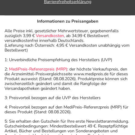
Barrierefreiheitserklärung
bestimmungsgemäßem Gebrauch beeinträchtigt sein.
Achten Sie vor allem darauf, wenn Sie am Straßenverkehr
teilnehmen oder Maschinen (auch im Haushalt) bedienen,
Informationen zu Preisangaben
mit denen Sie sich verletzen können.
Alle Preise inkl. gesetzlicher Mehrwertsteuer, gegebenenfalls
- Vorsicht: Vermeiden Sie die Einnahme von Alkohol.
zuzüglich 3,99 €
Versandkosten
, ab 34,99 € Bestellwert
versandkostenfrei innerhalb Deutschlands.
- Die Wirkung der Anti-Baby-Pille kann durch das
(Lieferung nach Österreich: 4,95 € Versandkosten unabhängig vom
Arzneimittel beeinträchtigt werden. Für die Dauer der
Bestellwert)
Einnahme sollten Sie deshalb zusätzliche Maßnahmen zur
1: Unverbindliche Preisempfehlung des Herstellers (UVP)
Empfängnisverhütung treffen.
2:
MediPreis-Referenzpreis (MRP)
: der höchste Verkaufspreis, den
- Bei Frauen im gebärfähigen Alter sind während und
die Arzneimittel-Preisvergleichsseite www.medipreis.de für dieses
unter Umständen auch eine Zeit lang nach der Therapie
Produkt ausweist (Stand: 08.08.2026). Produktpreise können sich
zwischenzeitlich geändert und damit die Rangfolge der
wirksame Verhütungsmethoden erforderlich. Sprechen
Versandapotheken geändert haben.
Sie hierzu Ihren Arzt oder Apotheker an.
3: Preisvorteil bezogen auf die UVP des Herstellers
- Durch plötzliches Absetzen können Probleme oder
Beschwerden auftreten. Deshalb sollte die Behandlung
4: Preisvorteil bezogen auf den MediPreis-Referenzpreis (MRP) für
dieses Produkt (Stand: 08.08.2026).
langsam, das heißt mit einem schrittweisen
Ausschleichen der Dosis, beendet werden. Lassen Sie
5: Sie erhalten den Gutschein für Ihre erste Newsletteranmeldung.
Gutscheinbedingungen: Mindestbestellwert 49 €. Rezeptpflichtige
sich dazu am besten von Ihrem Arzt oder Apotheker
Artikel, Bücher und Bestellungen von Sonderangeboten und