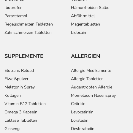
Wasser) ein.
Ibuprofen
Hämorrhoiden Salbe
Oder: Bereiten Sie das Arzneimittel zu und nehmen Sie
es ein. Dazu geben Sie es in ein Glas Wasser und rühren
Paracetamol
Abführmittel
gründlich um.
Regelschmerzen Tabletten
Magentabletten
Zahnschmerzen Tabletten
Lidocain
Dauer der Anwendung?
Die Anwendungsdauer richtet sich nach Art der
Beschwerde und/oder Dauer der Erkrankung und wird
SUPPLEMENTE
ALLERGIEN
deshalb nur von Ihrem Arzt bestimmt.
Elotrans Reload
Allergie Medikamente
Überdosierung?
Eiweißpulver
Allergie Tabletten
Bei einer Überdosierung kann es unter anderem zu
Schläfrigkeit, Übelkeit, Erbrechen und
Melatonin Spray
Augentropfen Allergie
Koordinationsstörungen kommen. Setzen Sie sich bei
Kollagen
Mometason Nasenspray
dem Verdacht auf eine Überdosierung umgehend mit
Vitamin B12 Tabletten
Cetirizin
einem Arzt in Verbindung.
Omega 3 Kapseln
Levocetirizin
Laktase Tabletten
Loratadin
Einnahme vergessen?
Ginseng
Desloratadin
Setzen Sie die Einnahme zum nächsten vorgeschriebenen