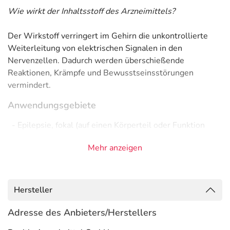
Wie wirkt der Inhaltsstoff des Arzneimittels?
Der Wirkstoff verringert im Gehirn die unkontrollierte
Weiterleitung von elektrischen Signalen in den
Nervenzellen. Dadurch werden überschießende
Reaktionen, Krämpfe und Bewusstseinsstörungen
vermindert.
Anwendungsgebiete
- Epilepsie, fokal (auf einen Körperteil oder Funktion
begrenzte Anfälle)
Mehr anzeigen
- Epilepsie, fokal, sekundär generalisiert (erst lokal, dann
ausgeweitet)
- Epilepsie, wie:
Hersteller
Gegenanzeigen
Adresse des Anbieters/Herstellers
Was spricht gegen eine Anwendung?