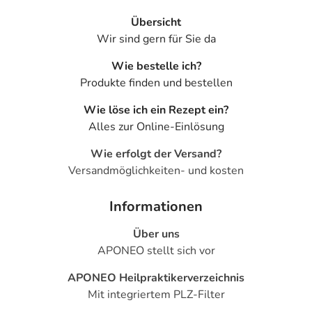
- Selbstmordgedanken
- Sehstörungen, wie:
Übersicht
- Doppeltsehen
Wir sind gern für Sie da
- Verschwommenes Sehen
Wie bestelle ich?
- Augenzittern
Produkte finden und bestellen
- Überempfindlichkeitsreaktionen der Haut, wie:
- Nesselausschlag
Wie löse ich ein Rezept ein?
- Hautausschlag
Alles zur Online-Einlösung
- Haarausfall
- Akne
Wie erfolgt der Versand?
- Störungen des Salzhaushaltes, wie:
Versandmöglichkeiten- und kosten
- Natriummangel
- Veränderung der Leberwerte, wie:
Informationen
- Anstieg der Leberwerte
Über uns
- Veränderung des Blutbildes, wie:
APONEO stellt sich vor
- Leukopenie (Verminderung der Anzahl der weißen
Blutkörperchen)
APONEO Heilpraktikerverzeichnis
- Allgemeine Schwäche
Mit integriertem PLZ-Filter
- Schilddrüsenunterfunktion (Hypothyreose) durch