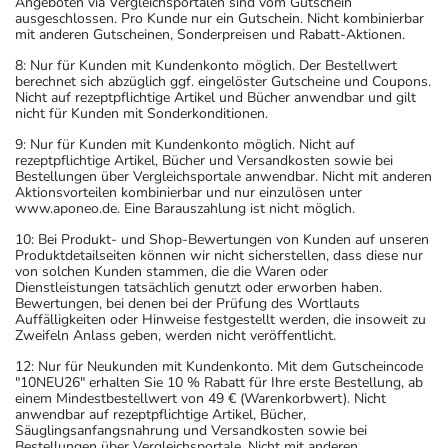
beraten.
Angeboten via Vergleichsportalen sind vom Gutschein
ausgeschlossen. Pro Kunde nur ein Gutschein. Nicht kombinierbar
- Vorsicht bei Allergie gegen Carbamazepin!
mit anderen Gutscheinen, Sonderpreisen und Rabatt-Aktionen.
- Es kann Arzneimittel geben, mit denen
8: Nur für Kunden mit Kundenkonto möglich. Der Bestellwert
Wechselwirkungen auftreten. Sie sollten deswegen
berechnet sich abzüglich ggf. eingelöster Gutscheine und Coupons.
Nicht auf rezeptpflichtige Artikel und Bücher anwendbar und gilt
generell vor der Behandlung mit einem neuen
nicht für Kunden mit Sonderkonditionen.
Arzneimittel jedes andere, das Sie bereits anwenden,
9: Nur für Kunden mit Kundenkonto möglich. Nicht auf
dem Arzt oder Apotheker angeben. Das gilt auch für
rezeptpflichtige Artikel, Bücher und Versandkosten sowie bei
Arzneimittel, die Sie selbst kaufen, nur gelegentlich
Bestellungen über Vergleichsportale anwendbar. Nicht mit anderen
Aktionsvorteilen kombinierbar und nur einzulösen unter
anwenden oder deren Anwendung schon einige Zeit
www.aponeo.de. Eine Barauszahlung ist nicht möglich.
zurückliegt.
10: Bei Produkt- und Shop-Bewertungen von Kunden auf unseren
Bitte verwenden Sie dieses Arzneimittel nicht mehr nach
Produktdetailseiten können wir nicht sicherstellen, dass diese nur
dem auf der Packung oder der Umverpackung
von solchen Kunden stammen, die die Waren oder
Dienstleistungen tatsächlich genutzt oder erworben haben.
angegebenen Verfallsdatum. Das Verfallsdatum bezieht
Bewertungen, bei denen bei der Prüfung des Wortlauts
sich auf den letzten Tag des angegebenen Monats.
Auffälligkeiten oder Hinweise festgestellt werden, die insoweit zu
Zweifeln Anlass geben, werden nicht veröffentlicht.
12: Nur für Neukunden mit Kundenkonto. Mit dem Gutscheincode
"10NEU26" erhalten Sie 10 % Rabatt für Ihre erste Bestellung, ab
einem Mindestbestellwert von 49 € (Warenkorbwert). Nicht
anwendbar auf rezeptpflichtige Artikel, Bücher,
Säuglingsanfangsnahrung und Versandkosten sowie bei
Bestellungen über Vergleichsportale. Nicht mit anderen