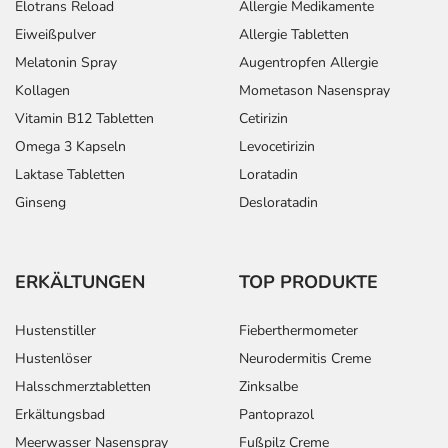
Elotrans Reload
Allergie Medikamente
Die Anwendungsdauer richtet sich nach Art der
Eiweißpulver
Allergie Tabletten
Beschwerde und/oder Dauer der Erkrankung und wird
deshalb nur von Ihrem Arzt bestimmt. Prinzipiell ist die
Melatonin Spray
Augentropfen Allergie
Dauer der Anwendung zeitlich nicht begrenzt, das
Kollagen
Mometason Nasenspray
Arzneimittel kann daher längerfristig angewendet
Vitamin B12 Tabletten
Cetirizin
werden.
Omega 3 Kapseln
Levocetirizin
Laktase Tabletten
Loratadin
Überdosierung?
Ginseng
Desloratadin
Es kann zu einer Vielzahl von
Überdosierungserscheinungen kommen, unter anderem
zu Atembeschwerden, Blutdruckabfall, Störungen der
Herz- Kreislauffunktion sowie zum Herzstillstand. Setzen
ERKÄLTUNGEN
TOP PRODUKTE
Sie sich bei dem Verdacht auf eine Überdosierung
umgehend mit einem Arzt in Verbindung.
Hustenstiller
Fieberthermometer
Hustenlöser
Neurodermitis Creme
Einnahme vergessen?
Halsschmerztabletten
Zinksalbe
Setzen Sie die Einnahme zum nächsten vorgeschriebenen
Erkältungsbad
Pantoprazol
Zeitpunkt ganz normal (also nicht mit der doppelten
Meerwasser Nasenspray
Fußpilz Creme
Menge) fort.