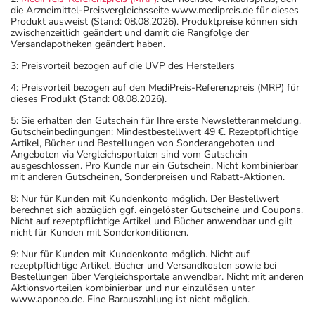
Achten Sie vor allem darauf, wenn Sie am Straßenverkehr
die Arzneimittel-Preisvergleichsseite www.medipreis.de für dieses
teilnehmen oder Maschinen (auch im Haushalt) bedienen,
Produkt ausweist (Stand: 08.08.2026). Produktpreise können sich
zwischenzeitlich geändert und damit die Rangfolge der
mit denen Sie sich verletzen können.
Versandapotheken geändert haben.
- Durch plötzliches Absetzen können Probleme oder
3: Preisvorteil bezogen auf die UVP des Herstellers
Beschwerden auftreten. Deshalb sollte die Behandlung
langsam, das heißt mit einem schrittweisen
4: Preisvorteil bezogen auf den MediPreis-Referenzpreis (MRP) für
dieses Produkt (Stand: 08.08.2026).
Ausschleichen der Dosis, beendet werden. Lassen Sie
sich dazu am besten von Ihrem Arzt oder Apotheker
5: Sie erhalten den Gutschein für Ihre erste Newsletteranmeldung.
Gutscheinbedingungen: Mindestbestellwert 49 €. Rezeptpflichtige
beraten.
Artikel, Bücher und Bestellungen von Sonderangeboten und
- Dieses Arzneimittel enthält Stoffe, die unter
Angeboten via Vergleichsportalen sind vom Gutschein
ausgeschlossen. Pro Kunde nur ein Gutschein. Nicht kombinierbar
Umständen als Dopingstoffe eingeordnet werden
mit anderen Gutscheinen, Sonderpreisen und Rabatt-Aktionen.
können. Fragen Sie dazu Ihren Arzt oder Apotheker.
8: Nur für Kunden mit Kundenkonto möglich. Der Bestellwert
- Vorsicht bei Allergie gegen Betablocker!
berechnet sich abzüglich ggf. eingelöster Gutscheine und Coupons.
- Vorsicht bei Allergie gegen Bindemittel (z.B.
Nicht auf rezeptpflichtige Artikel und Bücher anwendbar und gilt
nicht für Kunden mit Sonderkonditionen.
Carboxymethylcellulose mit der E-Nummer E 466)!
- Vorsicht bei Allergie gegen Propylenglykol und ähnliche
9: Nur für Kunden mit Kundenkonto möglich. Nicht auf
rezeptpflichtige Artikel, Bücher und Versandkosten sowie bei
Stoffe!
Bestellungen über Vergleichsportale anwendbar. Nicht mit anderen
- Vorsicht bei Allergie gegen Polyethylenglykol(PEG)-
Aktionsvorteilen kombinierbar und nur einzulösen unter
www.aponeo.de. Eine Barauszahlung ist nicht möglich.
haltige Stoffe!