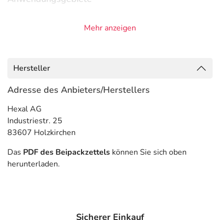
- Bluthochdruck
Mehr anzeigen
- Koronare Herzkrankheit (Durchblutungsstörung des
Herzmuskels)
- Herzschwäche
Hersteller
Gegenanzeigen
Adresse des Anbieters/Herstellers
Was spricht gegen eine Anwendung?
Hexal AG
Immer:
Industriestr. 25
- Überempfindlichkeit gegen die Inhaltsstoffe
83607 Holzkirchen
- Akute Herzschwäche bzw. chronische Herzschwäche, bei
der durch eine Entgleisung ein akuter Behandlungsbedarf
Das
PDF des Beipackzettels
können Sie sich oben
entsteht
herunterladen.
- Schock
- Niedriger Blutdruck
- Pulserniedrigung
- AV-Block (Störung der Erregungsleitung vom Vorhof
Sicherer Einkauf