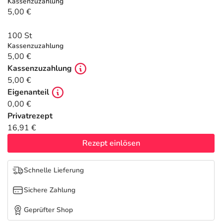
Refluthin, Lasea & Carmenthin Deals
Sport & Fitness
Täglich gut versorgt
Kassenzuzahlung
5,00 €
Salus Deals
Tierapotheke
100 St
Kassenzuzahlung
5,00 €
Vitamine & Mineralstoffe
Kassenzuzahlung
5,00 €
Marken
Eigenanteil
0,00 €
Privatrezept
16,91 €
Rezept einlösen
Schnelle Lieferung
Sichere Zahlung
Geprüfter Shop