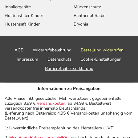
Inhaliergeräte
Mückenschutz
Generell gilt: Achten Sie vor allem bei Säuglingen,
Hustenstiller Kinder
Panthenol Salbe
Kleinkindern und älteren Menschen auf eine
Hustensaft Kinder
Bryonia
gewissenhafte Dosierung. Im Zweifelsfalle fragen Sie
Ihren Arzt oder Apotheker nach etwaigen Auswirkungen
oder Vorsichtsmaßnahmen.
AGB
Widerrufsbelehrung
Bestellung widerrufen
Eine vom Arzt verordnete Dosierung kann von den
Impressum
Datenschutz
Cookie-Einstellungen
Angaben der Packungsbeilage abweichen. Da der Arzt sie
Barrierefreiheitserklärung
individuell abstimmt, sollten Sie das Arzneimittel daher
nach seinen Anweisungen anwenden.
Informationen zu Preisangaben
Aufbewahrung
Alle Preise inkl. gesetzlicher Mehrwertsteuer, gegebenenfalls
zuzüglich 3,99 €
Versandkosten
, ab 34,99 € Bestellwert
Wichtige Hinweise
versandkostenfrei innerhalb Deutschlands.
(Lieferung nach Österreich: 4,95 € Versandkosten unabhängig vom
Was sollten Sie beachten?
Bestellwert)
- Vorsicht: Das Reaktionsvermögen kann auch bei
1: Unverbindliche Preisempfehlung des Herstellers (UVP)
bestimmungsgemäßem Gebrauch beeinträchtigt sein.
2:
MediPreis-Referenzpreis (MRP)
: der höchste Verkaufspreis, den