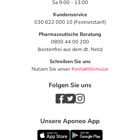
Sa 9:00 - 13:00
- Störungen in der Erregungsleitung des Herzens vom
Vorhof bis zur Kammer (AV-Block), evtl. mit dadurch
Kundenservice
bedingten Herzrhythmusstörungen
030 622 000 10 (Festnetztarif)
- Anfälle von Atemnot, vor allem bei Patienten mit
Pharmazeutische Beratung
Neigung zu Atemwegsverengungen, z.B. bei Asthma
0800 44 00 200
bronchiale
(kostenfrei aus dem dt. Netz)
- Muskelschwäche
- Muskelkrämpfe
Schreiben Sie uns
- Gelenkschmerzen
Nutzen Sie unser
Kontaktformular
- Allgemeine Schwäche
Folgen Sie uns
Bemerken Sie eine Befindlichkeitsstörung oder
Veränderung während der Behandlung, wenden Sie sich
an Ihren Arzt oder Apotheker.
Für die Information an dieser Stelle werden vor allem
Unsere Aponeo App
Nebenwirkungen berücksichtigt, die bei mindestens
einem von 1.000 behandelten Patienten auftreten.