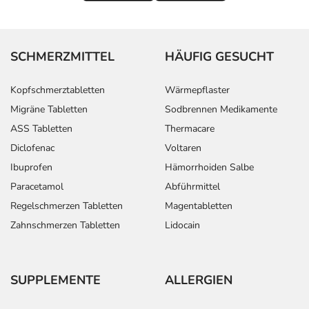
Dosierung
Text
Personen
Einzeldosis
Gesamtd
SCHMERZMITTEL
HÄUFIG GESUCHT
Bluthochdruck und
Erwachsene
1/2 Tablette
1-mal tägl
Koronare Herzkrankheit
Kopfschmerztabletten
Wärmepflaster
- allgemeine
Migräne Tabletten
Sodbrennen Medikamente
Dosierungsempfehlung:
ASS Tabletten
Thermacare
Diclofenac
Voltaren
Anwendungshinweise
Ibuprofen
Hämorrhoiden Salbe
Die Gesamtdosis sollte nicht ohne Rücksprache mit
Paracetamol
Abführmittel
einem Arzt oder Apotheker überschritten werden.
Regelschmerzen Tabletten
Magentabletten
Zahnschmerzen Tabletten
Lidocain
Art der Anwendung?
Nehmen Sie das Arzneimittel mit Flüssigkeit (z.B. 1 Glas
Wasser) ein.
SUPPLEMENTE
ALLERGIEN
Dauer der Anwendung?