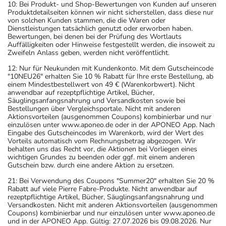
- Vorsicht bei Allergie gegen Maisstärke!
10: Bei Produkt- und Shop-Bewertungen von Kunden auf unseren
Produktdetailseiten können wir nicht sicherstellen, dass diese nur
- Vorsicht bei einer Unverträglichkeit gegenüber Lactose.
von solchen Kunden stammen, die die Waren oder
Wenn Sie eine Diabetes-Diät einhalten müssen, sollten
Dienstleistungen tatsächlich genutzt oder erworben haben.
Bewertungen, bei denen bei der Prüfung des Wortlauts
Sie den Zuckergehalt berücksichtigen.
Auffälligkeiten oder Hinweise festgestellt werden, die insoweit zu
- Es kann Arzneimittel geben, mit denen
Zweifeln Anlass geben, werden nicht veröffentlicht.
Wechselwirkungen auftreten. Sie sollten deswegen
12: Nur für Neukunden mit Kundenkonto. Mit dem Gutscheincode
"10NEU26" erhalten Sie 10 % Rabatt für Ihre erste Bestellung, ab
generell vor der Behandlung mit einem neuen
einem Mindestbestellwert von 49 € (Warenkorbwert). Nicht
Arzneimittel jedes andere, das Sie bereits anwenden,
anwendbar auf rezeptpflichtige Artikel, Bücher,
Säuglingsanfangsnahrung und Versandkosten sowie bei
dem Arzt oder Apotheker angeben. Das gilt auch für
Bestellungen über Vergleichsportale. Nicht mit anderen
Arzneimittel, die Sie selbst kaufen, nur gelegentlich
Aktionsvorteilen (ausgenommen Coupons) kombinierbar und nur
einzulösen unter www.aponeo.de oder in der APONEO App. Nach
anwenden oder deren Anwendung schon einige Zeit
Eingabe des Gutscheincodes im Warenkorb, wird der Wert des
zurückliegt.
Vorteils automatisch vom Rechnungsbetrag abgezogen. Wir
behalten uns das Recht vor, die Aktionen bei Vorliegen eines
Bitte verwenden Sie dieses Arzneimittel nicht mehr nach
wichtigen Grundes zu beenden oder ggf. mit einem anderen
dem auf der Packung oder der Umverpackung
Gutschein bzw. durch eine andere Aktion zu ersetzen.
angegebenen Verfallsdatum. Das Verfallsdatum bezieht
21: Bei Verwendung des Coupons "Summer20" erhalten Sie 20 %
sich auf den letzten Tag des angegebenen Monats.
Rabatt auf viele Pierre Fabre-Produkte. Nicht anwendbar auf
rezeptpflichtige Artikel, Bücher, Säuglingsanfangsnahrung und
Versandkosten. Nicht mit anderen Aktionsvorteilen (ausgenommen
Coupons) kombinierbar und nur einzulösen unter www.aponeo.de
und in der APONEO App. Gültig: 27.07.2026 bis 09.08.2026. Nur