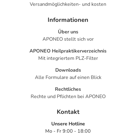
Versandmöglichkeiten- und kosten
Welche unerwünschten Wirkungen können auftreten?
Informationen
- Magen-Darm-Beschwerden, wie:
Über uns
- Übelkeit
APONEO stellt sich vor
- Erbrechen
- Verstopfung
APONEO Heilpraktikerverzeichnis
- Durchfälle
Mit integriertem PLZ-Filter
- Bauchschmerzen
- Kopfschmerzen
Downloads
- Schwindel
Alle Formulare auf einen Blick
- Müdigkeit
Rechtliches
- Schlafstörungen
Rechte und Pflichten bei APONEO
- Depressionen
- Kältegefühl an Armen und Beinen
Kontakt
- Niedriger Blutdruck
- Orthostatische Hypotonie (Kreislaufstörungen aufgrund
Unsere Hotline
niedrigen Blutdrucks)
Mo - Fr 9:00 - 18:00
- Pulserniedrigung