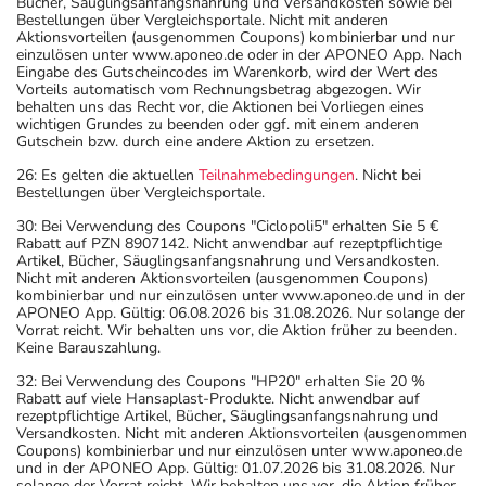
Bücher, Säuglingsanfangsnahrung und Versandkosten sowie bei
Bestellungen über Vergleichsportale. Nicht mit anderen
Aktionsvorteilen (ausgenommen Coupons) kombinierbar und nur
einzulösen unter www.aponeo.de oder in der APONEO App. Nach
Eingabe des Gutscheincodes im Warenkorb, wird der Wert des
Vorteils automatisch vom Rechnungsbetrag abgezogen. Wir
behalten uns das Recht vor, die Aktionen bei Vorliegen eines
wichtigen Grundes zu beenden oder ggf. mit einem anderen
Gutschein bzw. durch eine andere Aktion zu ersetzen.
26: Es gelten die aktuellen
Teilnahmebedingungen
. Nicht bei
Bestellungen über Vergleichsportale.
30: Bei Verwendung des Coupons "Ciclopoli5" erhalten Sie 5 €
Rabatt auf PZN 8907142. Nicht anwendbar auf rezeptpflichtige
Artikel, Bücher, Säuglingsanfangsnahrung und Versandkosten.
Nicht mit anderen Aktionsvorteilen (ausgenommen Coupons)
kombinierbar und nur einzulösen unter www.aponeo.de und in der
APONEO App. Gültig: 06.08.2026 bis 31.08.2026. Nur solange der
Vorrat reicht. Wir behalten uns vor, die Aktion früher zu beenden.
Keine Barauszahlung.
32: Bei Verwendung des Coupons "HP20" erhalten Sie 20 %
Rabatt auf viele Hansaplast-Produkte. Nicht anwendbar auf
rezeptpflichtige Artikel, Bücher, Säuglingsanfangsnahrung und
Versandkosten. Nicht mit anderen Aktionsvorteilen (ausgenommen
Coupons) kombinierbar und nur einzulösen unter www.aponeo.de
und in der APONEO App. Gültig: 01.07.2026 bis 31.08.2026. Nur
solange der Vorrat reicht. Wir behalten uns vor, die Aktion früher