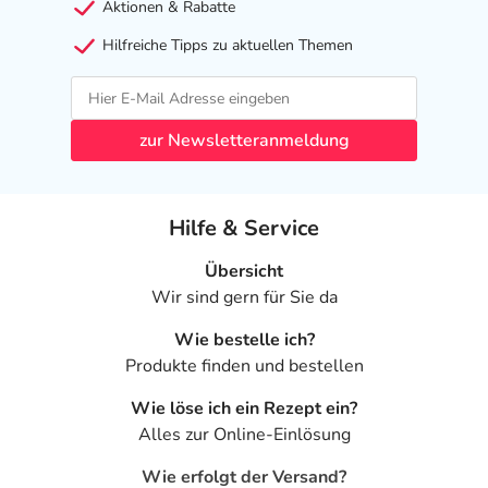
Aktionen & Rabatte
- Kinder und Jugendliche unter 18 Jahren: Das
Arzneimittel darf nicht angewendet werden.
Hilfreiche Tipps zu aktuellen Themen
Was ist mit Schwangerschaft und Stillzeit?
- Schwangerschaft: Wenden Sie sich an Ihren Arzt. Es
zur Newsletteranmeldung
spielen verschiedene Überlegungen eine Rolle, ob und
wie das Arzneimittel in der Schwangerschaft angewendet
werden kann.
Hilfe & Service
- Stillzeit: Von einer Anwendung wird nach derzeitigen
Erkenntnissen abgeraten. Eventuell ist ein Abstillen in
Übersicht
Erwägung zu ziehen.
Wir sind gern für Sie da
Ist Ihnen das Arzneimittel trotz einer Gegenanzeige
Wie bestelle ich?
verordnet worden, sprechen Sie mit Ihrem Arzt oder
Produkte finden und bestellen
Apotheker. Der therapeutische Nutzen kann höher sein,
Wie löse ich ein Rezept ein?
als das Risiko, das die Anwendung bei einer
Alles zur Online-Einlösung
Gegenanzeige in sich birgt.
Wie erfolgt der Versand?
Nebenwirkungen