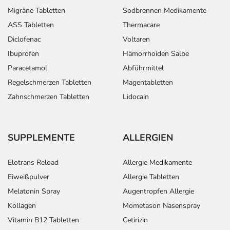
Migräne Tabletten
Sodbrennen Medikamente
Einnahme vergessen?
ASS Tabletten
Thermacare
Setzen Sie die Einnahme zum nächsten vorgeschriebenen
Zeitpunkt ganz normal (also nicht mit der doppelten
Diclofenac
Voltaren
Menge) fort.
Ibuprofen
Hämorrhoiden Salbe
Paracetamol
Abführmittel
Generell gilt: Achten Sie vor allem bei Säuglingen,
Regelschmerzen Tabletten
Magentabletten
Kleinkindern und älteren Menschen auf eine
Zahnschmerzen Tabletten
Lidocain
gewissenhafte Dosierung. Im Zweifelsfalle fragen Sie
Ihren Arzt oder Apotheker nach etwaigen Auswirkungen
oder Vorsichtsmaßnahmen.
SUPPLEMENTE
ALLERGIEN
Eine vom Arzt verordnete Dosierung kann von den
Angaben der Packungsbeilage abweichen. Da der Arzt sie
Elotrans Reload
Allergie Medikamente
individuell abstimmt, sollten Sie das Arzneimittel daher
Eiweißpulver
Allergie Tabletten
nach seinen Anweisungen anwenden.
Melatonin Spray
Augentropfen Allergie
Kollagen
Mometason Nasenspray
Aufbewahrung
Vitamin B12 Tabletten
Cetirizin
Aufbewahrung