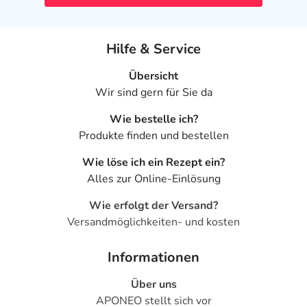
- Benommenheit
- Müdigkeit
- Schläfrigkeit
Hilfe & Service
- Schlafstörungen, wie:
- Schlaflosigkeit
Übersicht
- Unruhe
Wir sind gern für Sie da
- Angstzustände
Wie bestelle ich?
- Halluzinationen
Produkte finden und bestellen
- Wahnvorstellung
- Depressionen
Wie löse ich ein Rezept ein?
- Verwirrtheit
Alles zur Online-Einlösung
- Missempfindungen
- Bewegungsstörungen
Wie erfolgt der Versand?
- Störungen der unbewusssten Bewegungsabläufe mit
Versandmöglichkeiten- und kosten
Zittern, evtl. Fallneigung
- Koordinationsstörung
Informationen
- Verschwommenes Sehen (Weitstellung der Pupille)
Über uns
- Flüchtige, spontan auftretende Hautrötung mit
APONEO stellt sich vor
Hitzegefühl, vor allem im Gesicht (Flush)