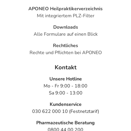
- Orthostatische Hypotonie (Kreislaufstörungen aufgrund
APONEO Heilpraktikerverzeichnis
niedrigen Blutdrucks)
Mit integriertem PLZ-Filter
- Bluthochdruck
- Herzrhythmusstörungen
Downloads
- Herzklopfen
Alle Formulare auf einen Blick
- Brustschmerzen
Rechtliches
- Anfälle von Atemnot
Rechte und Pflichten bei APONEO
- dunkler Urin
- Phlebitis (Venenentzündung)
Kontakt
- Muskelkrämpfe
- Infektion der Harnwege
Unsere Hotline
Mo - Fr 9:00 - 18:00
Bemerken Sie eine Befindlichkeitsstörung oder
Sa 9:00 - 13:00
Veränderung während der Behandlung, wenden Sie sich
an Ihren Arzt oder Apotheker.
Kundenservice
030 622 000 10 (Festnetztarif)
Für die Information an dieser Stelle werden vor allem
Pharmazeutische Beratung
Nebenwirkungen berücksichtigt, die bei mindestens
0800 44 00 200
einem von 1.000 behandelten Patienten auftreten.