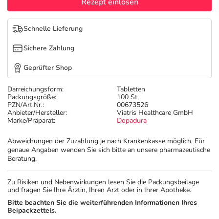
Refluthin, Lasea & Carmenthin Deals
Sport & Fitness
Täglich gut versorgt
Rezept einlösen
Salus Deals
Tierapotheke
Schnelle Lieferung
Sichere Zahlung
Vitamine & Mineralstoffe
Geprüfter Shop
Marken
Darreichungsform:
Tabletten
Packungsgröße:
100 St
PZN/Art.Nr.:
00673526
Anbieter/Hersteller:
Viatris Healthcare GmbH
Marke/Präparat:
Dopadura
Abweichungen der Zuzahlung je nach Krankenkasse möglich. Für
genaue Angaben wenden Sie sich bitte an unsere pharmazeutische
Beratung.
Zu Risiken und Nebenwirkungen lesen Sie die Packungsbeilage
und fragen Sie Ihre Ärztin, Ihren Arzt oder in Ihrer Apotheke.
Bitte beachten Sie die weiterführenden Informationen Ihres
Beipackzettels.