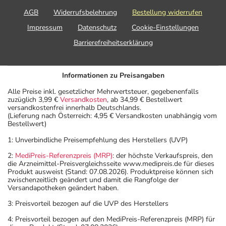
beraten.
AGB
Widerrufsbelehrung
Bestellung widerrufen
- Vorsicht bei Allergie gegen Maisstärke!
Impressum
Datenschutz
Cookie-Einstellungen
- Vorsicht bei Allergie gegen Zitronensäure und ähnliche
Barrierefreiheitserklärung
Stoffe!
- Es kann Arzneimittel geben, mit denen
Wechselwirkungen auftreten. Sie sollten deswegen
Informationen zu Preisangaben
generell vor der Behandlung mit einem neuen
Alle Preise inkl. gesetzlicher Mehrwertsteuer, gegebenenfalls
Arzneimittel jedes andere, das Sie bereits anwenden,
zuzüglich 3,99 €
Versandkosten
, ab 34,99 € Bestellwert
dem Arzt oder Apotheker angeben. Das gilt auch für
versandkostenfrei innerhalb Deutschlands.
(Lieferung nach Österreich: 4,95 € Versandkosten unabhängig vom
Arzneimittel, die Sie selbst kaufen, nur gelegentlich
Bestellwert)
anwenden oder deren Anwendung schon einige Zeit
1: Unverbindliche Preisempfehlung des Herstellers (UVP)
zurückliegt.
Bitte verwenden Sie dieses Arzneimittel nicht mehr nach
2:
MediPreis-Referenzpreis (MRP)
: der höchste Verkaufspreis, den
die Arzneimittel-Preisvergleichsseite www.medipreis.de für dieses
dem auf der Packung oder der Umverpackung
Produkt ausweist (Stand: 07.08.2026). Produktpreise können sich
angegebenen Verfallsdatum. Das Verfallsdatum bezieht
zwischenzeitlich geändert und damit die Rangfolge der
Versandapotheken geändert haben.
sich auf den letzten Tag des angegebenen Monats.
3: Preisvorteil bezogen auf die UVP des Herstellers
4: Preisvorteil bezogen auf den MediPreis-Referenzpreis (MRP) für