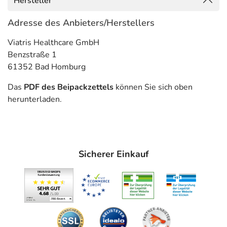
Hersteller
Was spricht gegen eine Anwendung?
Adresse des Anbieters/Herstellers
Immer:
Viatris Healthcare GmbH
- Überempfindlichkeit gegen die Inhaltsstoffe
Benzstraße 1
61352 Bad Homburg
Unter Umständen - sprechen Sie hierzu mit Ihrem Arzt
oder Apotheker:
Das
PDF des Beipackzettels
können Sie sich oben
- Geschwüre im Verdauungstrakt
herunterladen.
- Blutbildungsstörungen
- Eingeschränkte Lungenfunktion
- Asthma bronchiale
- Herz-Kreislauf-Erkrankungen, wie:
Sicherer Einkauf
- Pulsbeschleunigung
- Herzrhythmusstörungen
- Koronare Herzkrankheit (Durchblutungsstörungen des
Herzmuskels)
- Herzinfarkt in der Vorgeschichte
- Neigung zu Krampfanfällen