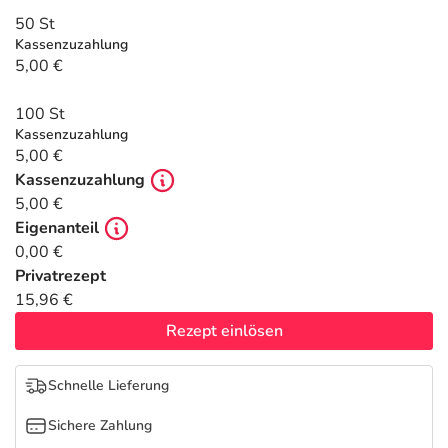
Refluthin, Lasea & Carmenthin Deals
Sport & Fitness
Täglich gut versorgt
50 St
Kassenzuzahlung
Salus Deals
Tierapotheke
5,00 €
100 St
Vitamine & Mineralstoffe
Kassenzuzahlung
5,00 €
Marken
Kassenzuzahlung
5,00 €
Eigenanteil
0,00 €
Privatrezept
15,96 €
Rezept einlösen
Schnelle Lieferung
Sichere Zahlung