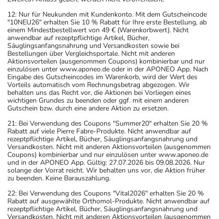
Eine vom Arzt verordnete Dosierung kann von den
Angaben der Packungsbeilage abweichen. Da der Arzt sie
12: Nur für Neukunden mit Kundenkonto. Mit dem Gutscheincode
"10NEU26" erhalten Sie 10 % Rabatt für Ihre erste Bestellung, ab
individuell abstimmt, sollten Sie das Arzneimittel daher
einem Mindestbestellwert von 49 € (Warenkorbwert). Nicht
nach seinen Anweisungen anwenden.
anwendbar auf rezeptpflichtige Artikel, Bücher,
Säuglingsanfangsnahrung und Versandkosten sowie bei
Aufbewahrung
Bestellungen über Vergleichsportale. Nicht mit anderen
Aktionsvorteilen (ausgenommen Coupons) kombinierbar und nur
einzulösen unter www.aponeo.de oder in der APONEO App. Nach
Wichtige Hinweise
Eingabe des Gutscheincodes im Warenkorb, wird der Wert des
Vorteils automatisch vom Rechnungsbetrag abgezogen. Wir
Was sollten Sie beachten?
behalten uns das Recht vor, die Aktionen bei Vorliegen eines
wichtigen Grundes zu beenden oder ggf. mit einem anderen
- Vorsicht: Das Reaktionsvermögen kann auch bei
Gutschein bzw. durch eine andere Aktion zu ersetzen.
bestimmungsgemäßem Gebrauch beeinträchtigt sein.
21: Bei Verwendung des Coupons "Summer20" erhalten Sie 20 %
Achten Sie vor allem darauf, wenn Sie am Straßenverkehr
Rabatt auf viele Pierre Fabre-Produkte. Nicht anwendbar auf
teilnehmen oder Maschinen (auch im Haushalt) bedienen,
rezeptpflichtige Artikel, Bücher, Säuglingsanfangsnahrung und
Versandkosten. Nicht mit anderen Aktionsvorteilen (ausgenommen
mit denen Sie sich verletzen können.
Coupons) kombinierbar und nur einzulösen unter www.aponeo.de
- Vorsicht: Vermeiden Sie die Einnahme von Alkohol.
und in der APONEO App. Gültig: 27.07.2026 bis 09.08.2026. Nur
solange der Vorrat reicht. Wir behalten uns vor, die Aktion früher
- Vorsicht. Das Arzneimittel (ACE-Hemmer) kann dazu
zu beenden. Keine Barauszahlung.
führen, dass verstärkte Überempfindlichkeitsreaktionen
22: Bei Verwendung des Coupons "Vital2026" erhalten Sie 20 %
auf Insektenstiche und andere Allergene auftreten
Rabatt auf ausgewählte Orthomol-Produkte. Nicht anwendbar auf
rezeptpflichtige Artikel, Bücher, Säuglingsanfangsnahrung und
können!
Versandkosten. Nicht mit anderen Aktionsvorteilen (ausgenommen