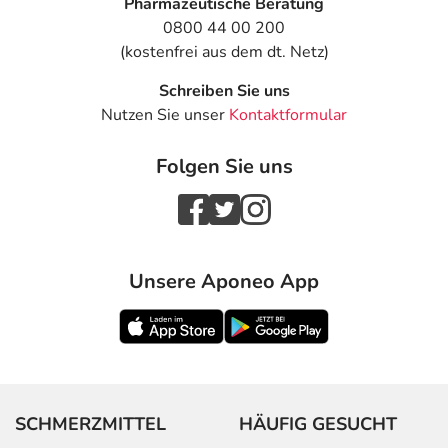
Pharmazeutische Beratung
- Nierenfunktionsstörungen
0800 44 00 200
- Anstieg der Nierenwerte (Kreatinin)
(kostenfrei aus dem dt. Netz)
- Anstieg der Leberwerte
- Erhöhte Kaliumwerte
Schreiben Sie uns
- Anstieg des Blutharnstoffes
Nutzen Sie unser
Kontaktformular
- Potenzschwäche
- Allgemeine Schwäche
Folgen Sie uns
Bemerken Sie eine Befindlichkeitsstörung oder
Veränderung während der Behandlung, wenden Sie sich
an Ihren Arzt oder Apotheker.
Unsere Aponeo App
Für die Information an dieser Stelle werden vor allem
Nebenwirkungen berücksichtigt, die bei mindestens
einem von 1.000 behandelten Patienten auftreten.
Dosierung
SCHMERZMITTEL
HÄUFIG GESUCHT
Text
Personen
Einzeldosis
Gesamtdos