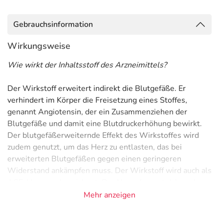
Gebrauchsinformation
Wirkungsweise
Wie wirkt der Inhaltsstoff des Arzneimittels?
Der Wirkstoff erweitert indirekt die Blutgefäße. Er
verhindert im Körper die Freisetzung eines Stoffes,
genannt Angiotensin, der ein Zusammenziehen der
Blutgefäße und damit eine Blutdruckerhöhung bewirkt.
Der blutgefäßerweiternde Effekt des Wirkstoffes wird
zudem genutzt, um das Herz zu entlasten, das bei
erweiterten Blutgefäßen gegen einen geringeren
Widerstand ankämpfen muss. Der Wirkstoff wird auch als
ACE-Hemmer bezeichnet. Der Name kommt daher, dass
das Enzym, das letztendlich das Angiotensin freisetzt,
Mehr anzeigen
"Angiotensin Converting Enzyme" heißt.