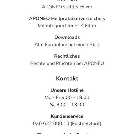
APONEO stellt sich vor
- Bauchschmerzen
- Geschmacksstörungen
APONEO Heilpraktikerverzeichnis
- Kopfschmerzen
Mit integriertem PLZ-Filter
- Schwindel
- Müdigkeit
Downloads
- Benommenheit
Alle Formulare auf einen Blick
- Schlafstörungen
Rechtliches
- Missempfindungen
Rechte und Pflichten bei APONEO
- Stimmungsschwankungen
- Schnupfen
Kontakt
- Überempfindlichkeitsreaktionen der Haut, wie:
- Hautausschlag
Unsere Hotline
- Juckreiz
Mo - Fr 9:00 - 18:00
- Pulsbeschleunigung
Sa 9:00 - 13:00
- Herzklopfen
- Kollapsneigung bei evtl. zu starkem Blutdruckabfall
Kundenservice
- Raynaud-Syndrom (meist durch Kälte ausgelöste,
030 622 000 10 (Festnetztarif)
schmerzhafte Gefäßverengungen)