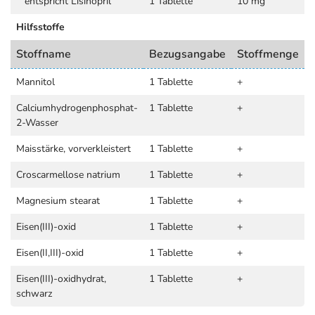
entspricht Lisinopril
1 Tablette
10 mg
Hilfsstoffe
Stoffname
Bezugsangabe
Stoffmenge
Mannitol
1 Tablette
+
Calciumhydrogenphosphat-
1 Tablette
+
2-Wasser
Maisstärke, vorverkleistert
1 Tablette
+
Croscarmellose natrium
1 Tablette
+
Magnesium stearat
1 Tablette
+
Eisen(III)-oxid
1 Tablette
+
Eisen(II,III)-oxid
1 Tablette
+
Eisen(III)-oxidhydrat,
1 Tablette
+
schwarz