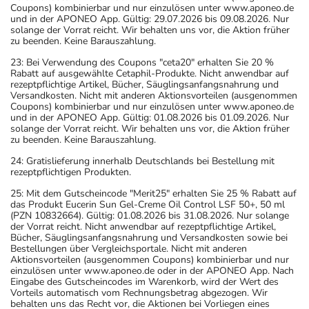
- Vorsicht bei Allergie gegen Maisstärke!
Coupons) kombinierbar und nur einzulösen unter www.aponeo.de
und in der APONEO App. Gültig: 29.07.2026 bis 09.08.2026. Nur
- Vorsicht bei Allergie gegen Bindemittel (z.B.
solange der Vorrat reicht. Wir behalten uns vor, die Aktion früher
Carboxymethylcellulose mit der E-Nummer E 466)!
zu beenden. Keine Barauszahlung.
- Es kann Arzneimittel geben, mit denen
23: Bei Verwendung des Coupons "ceta20" erhalten Sie 20 %
Wechselwirkungen auftreten. Sie sollten deswegen
Rabatt auf ausgewählte Cetaphil-Produkte. Nicht anwendbar auf
rezeptpflichtige Artikel, Bücher, Säuglingsanfangsnahrung und
generell vor der Behandlung mit einem neuen
Versandkosten. Nicht mit anderen Aktionsvorteilen (ausgenommen
Arzneimittel jedes andere, das Sie bereits anwenden,
Coupons) kombinierbar und nur einzulösen unter www.aponeo.de
und in der APONEO App. Gültig: 01.08.2026 bis 01.09.2026. Nur
dem Arzt oder Apotheker angeben. Das gilt auch für
solange der Vorrat reicht. Wir behalten uns vor, die Aktion früher
Arzneimittel, die Sie selbst kaufen, nur gelegentlich
zu beenden. Keine Barauszahlung.
anwenden oder deren Anwendung schon einige Zeit
24: Gratislieferung innerhalb Deutschlands bei Bestellung mit
zurückliegt.
rezeptpflichtigen Produkten.
Bitte verwenden Sie dieses Arzneimittel nicht mehr nach
25: Mit dem Gutscheincode "Merit25" erhalten Sie 25 % Rabatt auf
dem auf der Packung oder der Umverpackung
das Produkt Eucerin Sun Gel-Creme Oil Control LSF 50+, 50 ml
(PZN 10832664). Gültig: 01.08.2026 bis 31.08.2026. Nur solange
angegebenen Verfallsdatum. Das Verfallsdatum bezieht
der Vorrat reicht. Nicht anwendbar auf rezeptpflichtige Artikel,
sich auf den letzten Tag des angegebenen Monats.
Bücher, Säuglingsanfangsnahrung und Versandkosten sowie bei
Bestellungen über Vergleichsportale. Nicht mit anderen
Aktionsvorteilen (ausgenommen Coupons) kombinierbar und nur
einzulösen unter www.aponeo.de oder in der APONEO App. Nach
Eingabe des Gutscheincodes im Warenkorb, wird der Wert des
Vorteils automatisch vom Rechnungsbetrag abgezogen. Wir
behalten uns das Recht vor, die Aktionen bei Vorliegen eines