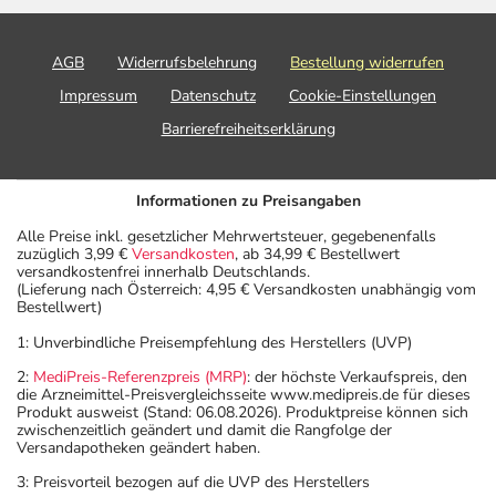
AGB
Widerrufsbelehrung
Bestellung widerrufen
Impressum
Datenschutz
Cookie-Einstellungen
Anwendungshinweise
Barrierefreiheitserklärung
Die Gesamtdosis sollte nicht ohne Rücksprache mit
einem Arzt oder Apotheker überschritten werden.
Informationen zu Preisangaben
Alle Preise inkl. gesetzlicher Mehrwertsteuer, gegebenenfalls
Art der Anwendung?
zuzüglich 3,99 €
Versandkosten
, ab 34,99 € Bestellwert
versandkostenfrei innerhalb Deutschlands.
Nehmen Sie das Arzneimittel mit Flüssigkeit (z.B. 1 Glas
(Lieferung nach Österreich: 4,95 € Versandkosten unabhängig vom
Wasser) ein.
Bestellwert)
1: Unverbindliche Preisempfehlung des Herstellers (UVP)
Dauer der Anwendung?
2:
MediPreis-Referenzpreis (MRP)
: der höchste Verkaufspreis, den
Die Anwendungsdauer richtet sich nach Art der
die Arzneimittel-Preisvergleichsseite www.medipreis.de für dieses
Beschwerde und/oder Dauer der Erkrankung und wird
Produkt ausweist (Stand: 06.08.2026). Produktpreise können sich
zwischenzeitlich geändert und damit die Rangfolge der
deshalb nur von Ihrem Arzt bestimmt.
Versandapotheken geändert haben.
3: Preisvorteil bezogen auf die UVP des Herstellers
Überdosierung?