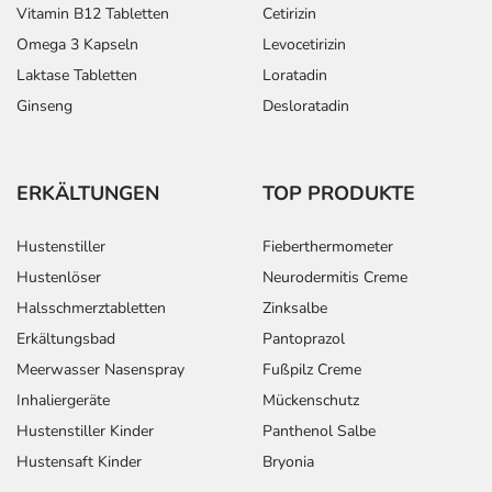
stehen Arzneimittel
Vitamin B12 Tabletten
Cetirizin
mit niedrigerem
Omega 3 Kapseln
Levocetirizin
Wirkstoffgehalt zur
Laktase Tabletten
Loratadin
Verfügung.
Ginseng
Desloratadin
Bei Herzinfarkt -
Erwachsene
1/2 Tablette
1-mal täglich
Behandlungsbeginn:
ERKÄLTUNGEN
TOP PRODUKTE
Hustenstiller
Fieberthermometer
Bei Herzinfarkt -
Erwachsene
1 Tablette
1-mal täglich
Hustenlöser
Neurodermitis Creme
Folgebehandlung:
Halsschmerztabletten
Zinksalbe
Erkältungsbad
Pantoprazol
Meerwasser Nasenspray
Fußpilz Creme
Inhaliergeräte
Mückenschutz
Hustenstiller Kinder
Panthenol Salbe
Bei
Erwachsene
1 Tablette
1-mal täglich
Nierenkomplikationen
Hustensaft Kinder
Bryonia
bei Diabetes mellitus: