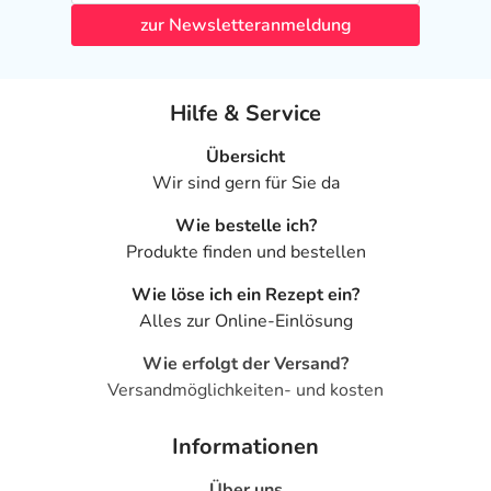
derzeitigen Erkenntnissen nicht angewendet werden.
zur Newsletteranmeldung
- Stillzeit: Von einer Anwendung wird nach derzeitigen
Erkenntnissen abgeraten. Eventuell ist ein Abstillen in
Erwägung zu ziehen.
Hilfe & Service
Ist Ihnen das Arzneimittel trotz einer Gegenanzeige
Übersicht
verordnet worden, sprechen Sie mit Ihrem Arzt oder
Wir sind gern für Sie da
Apotheker. Der therapeutische Nutzen kann höher sein,
als das Risiko, das die Anwendung bei einer
Wie bestelle ich?
Gegenanzeige in sich birgt.
Produkte finden und bestellen
Nebenwirkungen
Wie löse ich ein Rezept ein?
Alles zur Online-Einlösung
Welche unerwünschten Wirkungen können auftreten?
Wie erfolgt der Versand?
- Husten
Versandmöglichkeiten- und kosten
- Magen-Darm-Beschwerden, wie:
- Übelkeit
Informationen
- Erbrechen
Über uns
- Durchfälle