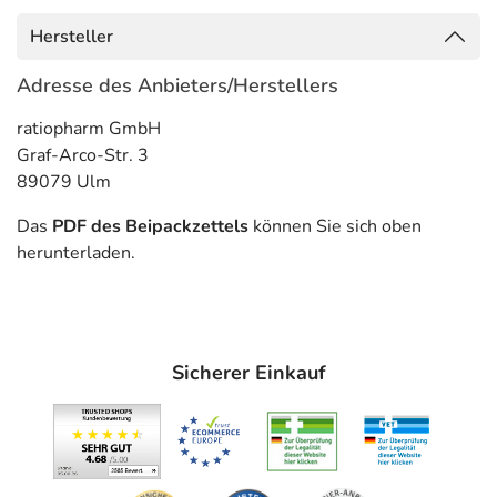
Anwendungsgebiete
Hersteller
- Herzschwäche
- Nierenkomplikationen bei Diabetes mellitus
Adresse des Anbieters/Herstellers
(Zuckerkrankheit), bei bestehendem Bluthochdruck
ratiopharm GmbH
- Bluthochdruck
Graf-Arco-Str. 3
- Akuter Herzinfarkt, zur kurzzeitigen Behandlung bei
89079 Ulm
Patienten mit möglichst stabilem Blutdruck
Das
PDF des Beipackzettels
können Sie sich oben
Gegenanzeigen
herunterladen.
Was spricht gegen eine Anwendung?
Immer:
- Überempfindlichkeit gegen die Inhaltsstoffe
Sicherer Einkauf
- Neigung zu angioneurotischem Ödem (Schwellung im
Gesicht, an Hand und Fuß)
Unter Umständen - sprechen Sie hierzu mit Ihrem Arzt
oder Apotheker: