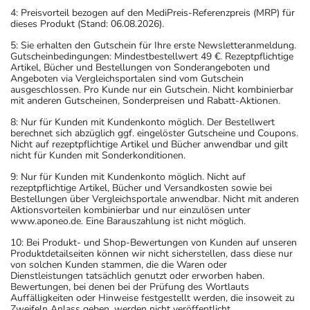
Bei einer Überdosierung kann es unter anderem zu
4: Preisvorteil bezogen auf den MediPreis-Referenzpreis (MRP) für
dieses Produkt (Stand: 06.08.2026).
schwerem Blutdruckabfall, Störungen des
Salzhaushaltes, Nierenversagen sowie zu Störungen der
5: Sie erhalten den Gutschein für Ihre erste Newsletteranmeldung.
Gutscheinbedingungen: Mindestbestellwert 49 €. Rezeptpflichtige
Herz- Kreislauffunktion kommen. Setzen Sie sich bei dem
Artikel, Bücher und Bestellungen von Sonderangeboten und
Verdacht auf eine Überdosierung umgehend mit einem
Angeboten via Vergleichsportalen sind vom Gutschein
ausgeschlossen. Pro Kunde nur ein Gutschein. Nicht kombinierbar
Arzt in Verbindung.
mit anderen Gutscheinen, Sonderpreisen und Rabatt-Aktionen.
8: Nur für Kunden mit Kundenkonto möglich. Der Bestellwert
Einnahme vergessen?
berechnet sich abzüglich ggf. eingelöster Gutscheine und Coupons.
Setzen Sie die Einnahme zum nächsten vorgeschriebenen
Nicht auf rezeptpflichtige Artikel und Bücher anwendbar und gilt
nicht für Kunden mit Sonderkonditionen.
Zeitpunkt ganz normal (also nicht mit der doppelten
Menge) fort.
9: Nur für Kunden mit Kundenkonto möglich. Nicht auf
rezeptpflichtige Artikel, Bücher und Versandkosten sowie bei
Bestellungen über Vergleichsportale anwendbar. Nicht mit anderen
Generell gilt: Achten Sie vor allem bei Säuglingen,
Aktionsvorteilen kombinierbar und nur einzulösen unter
www.aponeo.de. Eine Barauszahlung ist nicht möglich.
Kleinkindern und älteren Menschen auf eine
10: Bei Produkt- und Shop-Bewertungen von Kunden auf unseren
gewissenhafte Dosierung. Im Zweifelsfalle fragen Sie
Produktdetailseiten können wir nicht sicherstellen, dass diese nur
Ihren Arzt oder Apotheker nach etwaigen Auswirkungen
von solchen Kunden stammen, die die Waren oder
Dienstleistungen tatsächlich genutzt oder erworben haben.
oder Vorsichtsmaßnahmen.
Bewertungen, bei denen bei der Prüfung des Wortlauts
Auffälligkeiten oder Hinweise festgestellt werden, die insoweit zu
Zweifeln Anlass geben, werden nicht veröffentlicht.