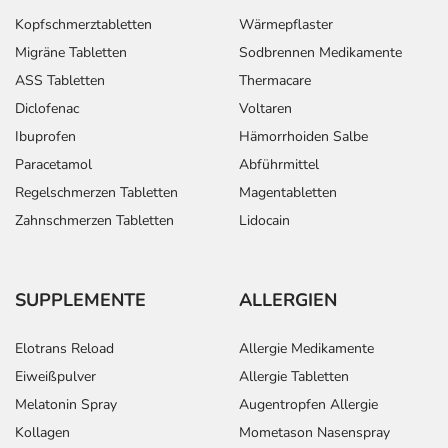
Bei Bluthochdruck -
Erwachsene
1 Tablette
1-mal täglich
Kopfschmerztabletten
Wärmepflaster
Behandlungsbeginn:
Migräne Tabletten
Sodbrennen Medikamente
ASS Tabletten
Thermacare
Diclofenac
Voltaren
Ibuprofen
Hämorrhoiden Salbe
Paracetamol
Abführmittel
Bei Bluthochdruck -
Erwachsene
2 Tabletten
1-mal täglich
Folgebehandlung:
Regelschmerzen Tabletten
Magentabletten
Zahnschmerzen Tabletten
Lidocain
SUPPLEMENTE
ALLERGIEN
Bei Herzschwäche -
Erwachsene
1 Tablette
1-mal täglich
Folgebehandlung:
Elotrans Reload
Allergie Medikamente
Das Arzneimittel ist
vor allem für die
Eiweißpulver
Allergie Tabletten
Folgebehandlung
Melatonin Spray
Augentropfen Allergie
geeignet. Für den
Kollagen
Mometason Nasenspray
Behandlungsbeginn