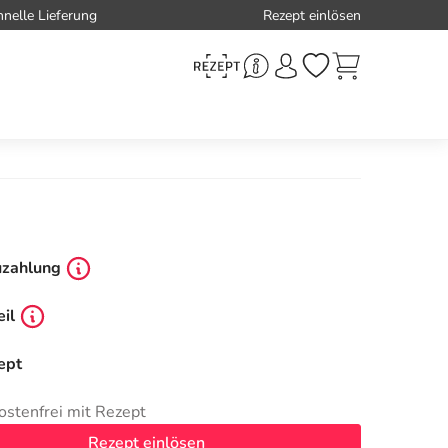
hnelle Lieferung
Rezept einlösen
uzahlung
il
ept
ostenfrei mit Rezept
Rezept einlösen