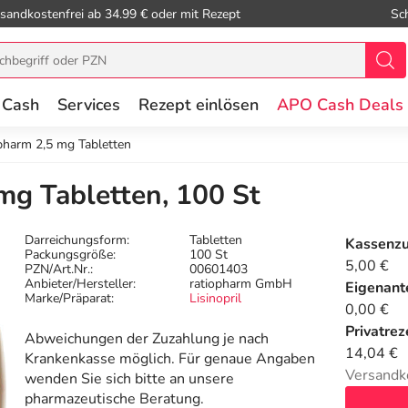
sandkostenfrei ab 34.99 € oder mit Rezept
Sc
 Cash
Services
Rezept einlösen
APO Cash Deals
opharm 2,5 mg Tabletten
 mg Tabletten, 100 St
Darreichungsform:
Tabletten
Kassenz
Packungsgröße:
100 St
5,00 €
PZN/Art.Nr.:
00601403
Anbieter/Hersteller:
ratiopharm GmbH
Eigenante
Marke/Präparat:
Lisinopril
0,00 €
Privatrez
Abweichungen der Zuzahlung je nach
14,04 €
Krankenkasse möglich. Für genaue Angaben
Versandk
wenden Sie sich bitte an unsere
pharmazeutische Beratung.