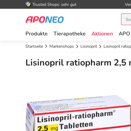
Trusted Shops: sehr gut
Ver
Produkte
Tierapotheke
Aktionen
APO
Startseite
Markenshops
Lisinopril
Lisinopril rati
Lisinopril ratiopharm 2,5