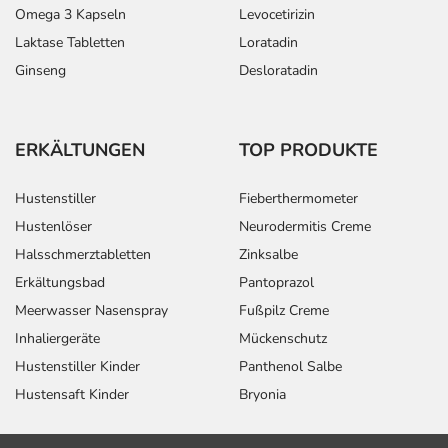
Wechselwirkungen auftreten. Sie sollten deswegen
Omega 3 Kapseln
Levocetirizin
generell vor der Behandlung mit einem neuen
Laktase Tabletten
Loratadin
Arzneimittel jedes andere, das Sie bereits anwenden,
Ginseng
Desloratadin
dem Arzt oder Apotheker angeben. Das gilt auch für
Arzneimittel, die Sie selbst kaufen, nur gelegentlich
anwenden oder deren Anwendung schon einige Zeit
ERKÄLTUNGEN
TOP PRODUKTE
zurückliegt.
Bitte verwenden Sie dieses Arzneimittel nicht mehr nach
Hustenstiller
Fieberthermometer
dem auf der Packung oder der Umverpackung
Hustenlöser
Neurodermitis Creme
angegebenen Verfallsdatum. Das Verfallsdatum bezieht
sich auf den letzten Tag des angegebenen Monats.
Halsschmerztabletten
Zinksalbe
Erkältungsbad
Pantoprazol
Meerwasser Nasenspray
Fußpilz Creme
Inhaliergeräte
Mückenschutz
Hustenstiller Kinder
Panthenol Salbe
Hustensaft Kinder
Bryonia