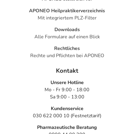
Nebenwirkungen berücksichtigt, die bei mindestens
APONEO Heilpraktikerverzeichnis
einem von 1.000 behandelten Patienten auftreten.
Mit integriertem PLZ-Filter
Dosierung
Downloads
Anwendungshinweise
Alle Formulare auf einen Blick
Rechtliches
Art der Anwendung?
Rechte und Pflichten bei APONEO
Wenden Sie das Arzneimittel nach den Anweisungen des
Arztes an.
Kontakt
Dauer der Anwendung?
Unsere Hotline
Die Anwendungsdauer richtet sich nach Art der
Mo - Fr 9:00 - 18:00
Beschwerde und/oder Dauer der Erkrankung und wird
Sa 9:00 - 13:00
deshalb nur von Ihrem Arzt bestimmt.
Kundenservice
Überdosierung?
030 622 000 10 (Festnetztarif)
Es kann zu einer Vielzahl von
Überdosierungserscheinungen kommen, unter anderem
Pharmazeutische Beratung