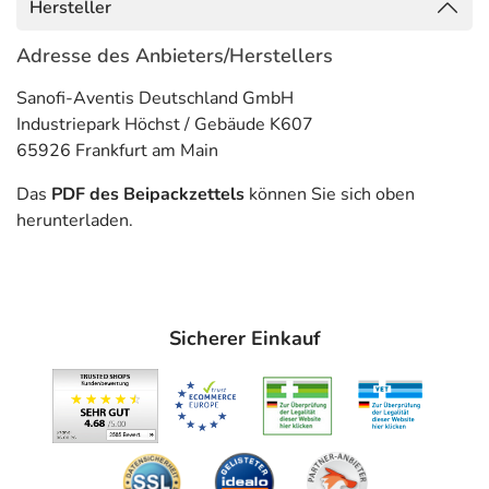
- Hemmung der Blutgerinnung bei der Hämodialyse
Hersteller
- Koronare Herzkrankheit (Durchblutungsstörung des
Herzmuskels)
Adresse des Anbieters/Herstellers
- Herzinfarkt
Sanofi-Aventis Deutschland GmbH
- Thrombosen und Embolien
Industriepark Höchst / Gebäude K607
Gegenanzeigen
65926 Frankfurt am Main
Was spricht gegen eine Anwendung?
Das
PDF des Beipackzettels
können Sie sich oben
herunterladen.
- Überempfindlichkeit gegen die Inhaltsstoffe
- Kürzlich zurückliegende Verletzungen oder Operationen
am Zentralnervensystem, an den Augen oder an den
Ohren
Sicherer Einkauf
- Kürzlich zurückliegende relevante Blutungen
- Weniger als 6 Monate zurückliegendem Schlaganfall
oder anderen Blutungen im Schädel-, Hirnbereich
- Erkrankungen im Schädel-, Hirnbereich
- Relevante Blutgerinnungsstörungen
- Magen- oder Darmgeschwüre