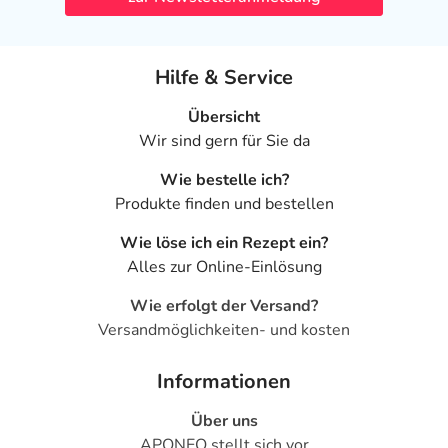
- Nesselsucht
- Juckreiz
- Hautrötung
Hilfe & Service
- Gewebeeinblutungen in die Unterhaut an der
Einstichstelle
Übersicht
- Schmerzen an der Einstichstelle
Wir sind gern für Sie da
- Allgemeine lokale Hautreaktionen an der Einstichstelle
Wie bestelle ich?
- Thrombozytopenie (Verminderung der Anzahl der
Produkte finden und bestellen
Blutplättchen)
- Hirnblutungen
Wie löse ich ein Rezept ein?
- Innere Blutungen
Alles zur Online-Einlösung
- Hautausschlag, schwerer
- Verhärtungen der Haut an der Einstichstelle
Wie erfolgt der Versand?
Versandmöglichkeiten- und kosten
Bemerken Sie eine Befindlichkeitsstörung oder
Veränderung während der Behandlung, wenden Sie sich
Informationen
an Ihren Arzt oder Apotheker.
Über uns
APONEO stellt sich vor
Für die Information an dieser Stelle werden vor allem