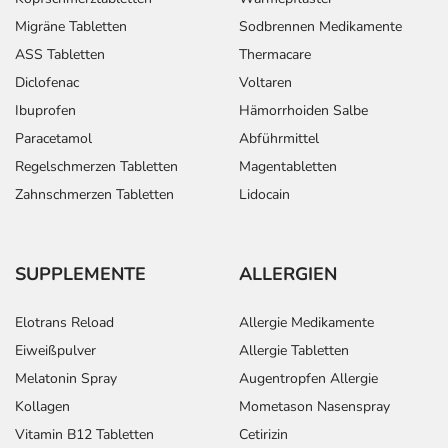
Lagerung vor Anbruch
Migräne Tabletten
Sodbrennen Medikamente
Das Arzneimittel muss
ASS Tabletten
Thermacare
- vor Hitze geschützt
Diclofenac
Voltaren
- vor Frost geschützt
Ibuprofen
Hämorrhoiden Salbe
aufbewahrt werden.
Aufbewahrung nach Anbruch oder Zubereitung
Paracetamol
Abführmittel
Das Arzneimittel ist nach Anbruch/Zubereitung nur zur
Regelschmerzen Tabletten
Magentabletten
einmaligen Anwendung vorgesehen. Reste müssen
Zahnschmerzen Tabletten
Lidocain
verworfen werden!
Wichtige Hinweise
Was sollten Sie beachten?
SUPPLEMENTE
ALLERGIEN
- Geben Sie vor einer Operation - dazu zählen auch
kleinere Eingriffe wie z.B. das Ziehen eines Zahnes - die
Elotrans Reload
Allergie Medikamente
Einnahme/Anwendung des Arzneimittels an, da die
Eiweißpulver
Allergie Tabletten
Blutungszeit verlängert sein kann.
Melatonin Spray
Augentropfen Allergie
- Vorsicht bei Allergie gegen Heparin!
Kollagen
Mometason Nasenspray
- Vorsicht bei Allergie gegen Schweineproteine!
Vitamin B12 Tabletten
Cetirizin
- Es kann Arzneimittel geben, mit denen