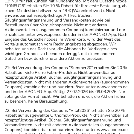
12: Nur für Neukunden mit Kundenkonto. Mit dem Gutscheincode
"10NEU26" erhalten Sie 10 % Rabatt für Ihre erste Bestellung, ab
einem Mindestbestellwert von 49 € (Warenkorbwert). Nicht
anwendbar auf rezeptpflichtige Artikel, Bücher,
Säuglingsanfangsnahrung und Versandkosten sowie bei
Bestellungen über Vergleichsportale. Nicht mit anderen
Aktionsvorteilen (ausgenommen Coupons) kombinierbar und nur
einzulösen unter www.aponeo.de oder in der APONEO App. Nach
Eingabe des Gutscheincodes im Warenkorb, wird der Wert des
Vorteils automatisch vom Rechnungsbetrag abgezogen. Wir
behalten uns das Recht vor, die Aktionen bei Vorliegen eines
wichtigen Grundes zu beenden oder ggf. mit einem anderen
Gutschein bzw. durch eine andere Aktion zu ersetzen.
21: Bei Verwendung des Coupons "Summer20" erhalten Sie 20 %
Rabatt auf viele Pierre Fabre-Produkte. Nicht anwendbar auf
rezeptpflichtige Artikel, Bücher, Säuglingsanfangsnahrung und
Versandkosten. Nicht mit anderen Aktionsvorteilen (ausgenommen
Coupons) kombinierbar und nur einzulösen unter www.aponeo.de
und in der APONEO App. Gültig: 27.07.2026 bis 09.08.2026. Nur
solange der Vorrat reicht. Wir behalten uns vor, die Aktion früher
zu beenden. Keine Barauszahlung.
22: Bei Verwendung des Coupons "Vital2026" erhalten Sie 20 %
Rabatt auf ausgewählte Orthomol-Produkte. Nicht anwendbar auf
rezeptpflichtige Artikel, Bücher, Säuglingsanfangsnahrung und
Versandkosten. Nicht mit anderen Aktionsvorteilen (ausgenommen
Coupons) kombinierbar und nur einzulösen unter www.aponeo.de