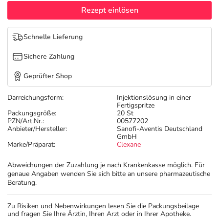
Refluthin, Lasea & Carmenthin Deals
Sport & Fitness
Täglich gut versorgt
Rezept einlösen
Salus Deals
Tierapotheke
Schnelle Lieferung
Sichere Zahlung
Vitamine & Mineralstoffe
Geprüfter Shop
Marken
Darreichungsform:
Injektionslösung in einer
Fertigspritze
Packungsgröße:
20 St
PZN/Art.Nr.:
00577202
Anbieter/Hersteller:
Sanofi-Aventis Deutschland
GmbH
Marke/Präparat:
Clexane
Abweichungen der Zuzahlung je nach Krankenkasse möglich. Für
genaue Angaben wenden Sie sich bitte an unsere pharmazeutische
Beratung.
Zu Risiken und Nebenwirkungen lesen Sie die Packungsbeilage
und fragen Sie Ihre Ärztin, Ihren Arzt oder in Ihrer Apotheke.