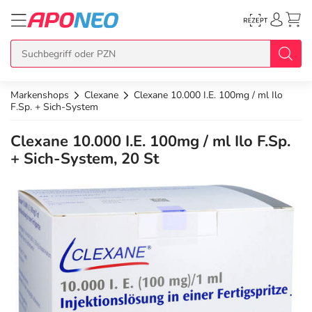
Markenshops
Clexane
Clexane 10.000 I.E. 100mg / ml Ilo
zurück
zurück
zurück
zurück
zurück
F.Sp. + Sich-System
Clexane 10.000 I.E. 100mg / ml Ilo F.Sp.
Übersicht Produkte
Übersicht Aktionen
Übersicht Services
Übersicht Rezept einlösen
Übersicht APO Cash Deals
+ Sich-System, 20 St
Topseller
APO Cash Deals
Dermatologische Beratung
E-Rezept auf Karte
Alle APO Cash Deals
Neuheiten
Gratis dazu
Wechselwirkungscheck
E-Rezept Ausdruck
20% Extra Cash
Im Set günstiger
Diabetes-Risiko-Test
Papier-Rezept
15% Extra Cash
Arzneimittel
Schnäppchen
BMI-Rechner
10% Extra Cash
Bio & Genuss