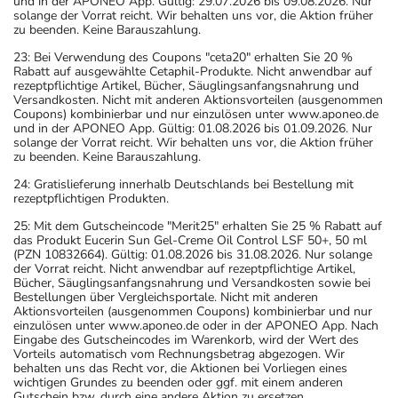
und in der APONEO App. Gültig: 29.07.2026 bis 09.08.2026. Nur
solange der Vorrat reicht. Wir behalten uns vor, die Aktion früher
zu beenden. Keine Barauszahlung.
23: Bei Verwendung des Coupons "ceta20" erhalten Sie 20 %
Rabatt auf ausgewählte Cetaphil-Produkte. Nicht anwendbar auf
rezeptpflichtige Artikel, Bücher, Säuglingsanfangsnahrung und
Versandkosten. Nicht mit anderen Aktionsvorteilen (ausgenommen
Coupons) kombinierbar und nur einzulösen unter www.aponeo.de
und in der APONEO App. Gültig: 01.08.2026 bis 01.09.2026. Nur
solange der Vorrat reicht. Wir behalten uns vor, die Aktion früher
zu beenden. Keine Barauszahlung.
24: Gratislieferung innerhalb Deutschlands bei Bestellung mit
rezeptpflichtigen Produkten.
25: Mit dem Gutscheincode "Merit25" erhalten Sie 25 % Rabatt auf
das Produkt Eucerin Sun Gel-Creme Oil Control LSF 50+, 50 ml
(PZN 10832664). Gültig: 01.08.2026 bis 31.08.2026. Nur solange
der Vorrat reicht. Nicht anwendbar auf rezeptpflichtige Artikel,
Bücher, Säuglingsanfangsnahrung und Versandkosten sowie bei
Bestellungen über Vergleichsportale. Nicht mit anderen
Aktionsvorteilen (ausgenommen Coupons) kombinierbar und nur
einzulösen unter www.aponeo.de oder in der APONEO App. Nach
Eingabe des Gutscheincodes im Warenkorb, wird der Wert des
Vorteils automatisch vom Rechnungsbetrag abgezogen. Wir
behalten uns das Recht vor, die Aktionen bei Vorliegen eines
wichtigen Grundes zu beenden oder ggf. mit einem anderen
Gutschein bzw. durch eine andere Aktion zu ersetzen.