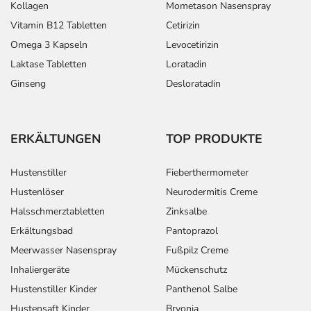
Kollagen
Mometason Nasenspray
- Störungen bei der Entleerung der Harnblase
Vitamin B12 Tabletten
Cetirizin
Bemerken Sie eine Befindlichkeitsstörung oder
Omega 3 Kapseln
Levocetirizin
Veränderung während der Behandlung, wenden Sie sich
Laktase Tabletten
Loratadin
an Ihren Arzt oder Apotheker.
Ginseng
Desloratadin
Für die Information an dieser Stelle werden vor allem
Nebenwirkungen berücksichtigt, die bei mindestens
ERKÄLTUNGEN
TOP PRODUKTE
einem von 1.000 behandelten Patienten auftreten.
Dosierung
Hustenstiller
Fieberthermometer
Hustenlöser
Neurodermitis Creme
Text
Personen
Einzeldosis
Gesamtdosi
Halsschmerztabletten
Zinksalbe
Erkältungsbad
Pantoprazol
Depression und
Erwachsene
1 Tablette
1-mal täglich
Vorbeugung gegen
Meerwasser Nasenspray
Fußpilz Creme
ein Wiederauftreten
Inhaliergeräte
Mückenschutz
einer Depression -
Hustenstiller Kinder
Panthenol Salbe
Behandlungsbeginn:
Hustensaft Kinder
Bryonia