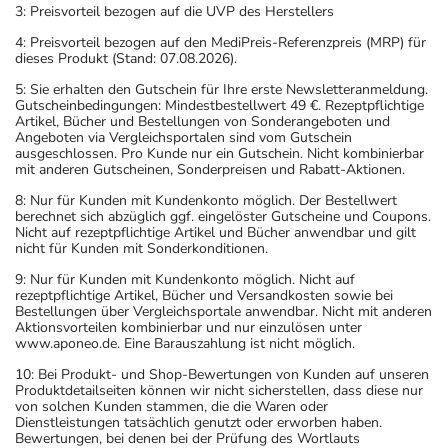
Panikzustände,
Erwachsene
1/2 Tablette
1-mal täglich
3: Preisvorteil bezogen auf die UVP des Herstellers
Angststörung, bei
4: Preisvorteil bezogen auf den MediPreis-Referenzpreis (MRP) für
sozialen Kontakten
dieses Produkt (Stand: 07.08.2026).
und Angststörung,
5: Sie erhalten den Gutschein für Ihre erste Newsletteranmeldung.
nach belastenden
Gutscheinbedingungen: Mindestbestellwert 49 €. Rezeptpflichtige
Erfahrungen -
Artikel, Bücher und Bestellungen von Sonderangeboten und
Behandlungsbeginn:
Angeboten via Vergleichsportalen sind vom Gutschein
ausgeschlossen. Pro Kunde nur ein Gutschein. Nicht kombinierbar
mit anderen Gutscheinen, Sonderpreisen und Rabatt-Aktionen.
Panikzustände,
Erwachsene
1 Tablette
1-mal täglich
Angststörung, bei
8: Nur für Kunden mit Kundenkonto möglich. Der Bestellwert
sozialen Kontakten
berechnet sich abzüglich ggf. eingelöster Gutscheine und Coupons.
Nicht auf rezeptpflichtige Artikel und Bücher anwendbar und gilt
und Angststörung,
nicht für Kunden mit Sonderkonditionen.
nach belastenden
Erfahrungen - bei
9: Nur für Kunden mit Kundenkonto möglich. Nicht auf
rezeptpflichtige Artikel, Bücher und Versandkosten sowie bei
schweren Formen:
Bestellungen über Vergleichsportale anwendbar. Nicht mit anderen
Aktionsvorteilen kombinierbar und nur einzulösen unter
www.aponeo.de. Eine Barauszahlung ist nicht möglich.
Anwendungshinweise
10: Bei Produkt- und Shop-Bewertungen von Kunden auf unseren
Produktdetailseiten können wir nicht sicherstellen, dass diese nur
Die Gesamtdosis sollte nicht ohne Rücksprache mit
von solchen Kunden stammen, die die Waren oder
Dienstleistungen tatsächlich genutzt oder erworben haben.
einem Arzt oder Apotheker überschritten werden.
Bewertungen, bei denen bei der Prüfung des Wortlauts