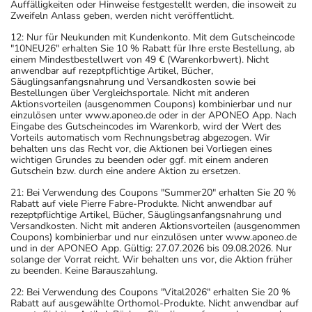
Auffälligkeiten oder Hinweise festgestellt werden, die insoweit zu
Zweifeln Anlass geben, werden nicht veröffentlicht.
Art der Anwendung?
Nehmen Sie das Arzneimittel mit Flüssigkeit (z.B. 1 Glas
12: Nur für Neukunden mit Kundenkonto. Mit dem Gutscheincode
"10NEU26" erhalten Sie 10 % Rabatt für Ihre erste Bestellung, ab
Wasser) ein.
einem Mindestbestellwert von 49 € (Warenkorbwert). Nicht
anwendbar auf rezeptpflichtige Artikel, Bücher,
Säuglingsanfangsnahrung und Versandkosten sowie bei
Dauer der Anwendung?
Bestellungen über Vergleichsportale. Nicht mit anderen
Die Anwendungsdauer richtet sich nach Art der
Aktionsvorteilen (ausgenommen Coupons) kombinierbar und nur
einzulösen unter www.aponeo.de oder in der APONEO App. Nach
Beschwerde und/oder Dauer der Erkrankung und wird
Eingabe des Gutscheincodes im Warenkorb, wird der Wert des
deshalb nur von Ihrem Arzt bestimmt.
Vorteils automatisch vom Rechnungsbetrag abgezogen. Wir
behalten uns das Recht vor, die Aktionen bei Vorliegen eines
wichtigen Grundes zu beenden oder ggf. mit einem anderen
Überdosierung?
Gutschein bzw. durch eine andere Aktion zu ersetzen.
Es kann zu einer Vielzahl von
21: Bei Verwendung des Coupons "Summer20" erhalten Sie 20 %
Überdosierungserscheinungen kommen, unter anderem
Rabatt auf viele Pierre Fabre-Produkte. Nicht anwendbar auf
rezeptpflichtige Artikel, Bücher, Säuglingsanfangsnahrung und
zu Magen-Darm-Beschwerden, Schwindel und
Versandkosten. Nicht mit anderen Aktionsvorteilen (ausgenommen
Pulsbeschleunigung. Setzen Sie sich bei dem Verdacht
Coupons) kombinierbar und nur einzulösen unter www.aponeo.de
und in der APONEO App. Gültig: 27.07.2026 bis 09.08.2026. Nur
auf eine Überdosierung umgehend mit einem Arzt in
solange der Vorrat reicht. Wir behalten uns vor, die Aktion früher
Verbindung.
zu beenden. Keine Barauszahlung.
22: Bei Verwendung des Coupons "Vital2026" erhalten Sie 20 %
Einnahme vergessen?
Rabatt auf ausgewählte Orthomol-Produkte. Nicht anwendbar auf