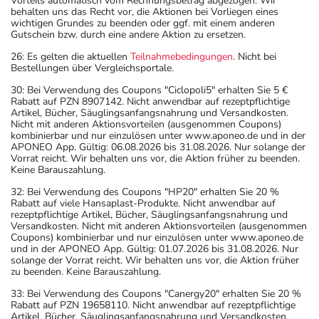
Vorteils automatisch vom Rechnungsbetrag abgezogen. Wir
behalten uns das Recht vor, die Aktionen bei Vorliegen eines
aufbewahrt werden.
wichtigen Grundes zu beenden oder ggf. mit einem anderen
Wichtige Hinweise
Gutschein bzw. durch eine andere Aktion zu ersetzen.
26: Es gelten die aktuellen
Teilnahmebedingungen
. Nicht bei
Was sollten Sie beachten?
Bestellungen über Vergleichsportale.
- Vorsicht: Das Reaktionsvermögen kann auch bei
30: Bei Verwendung des Coupons "Ciclopoli5" erhalten Sie 5 €
bestimmungsgemäßem Gebrauch beeinträchtigt sein.
Rabatt auf PZN 8907142. Nicht anwendbar auf rezeptpflichtige
Achten Sie vor allem darauf, wenn Sie am Straßenverkehr
Artikel, Bücher, Säuglingsanfangsnahrung und Versandkosten.
Nicht mit anderen Aktionsvorteilen (ausgenommen Coupons)
teilnehmen oder Maschinen (auch im Haushalt) bedienen,
kombinierbar und nur einzulösen unter www.aponeo.de und in der
mit denen Sie sich verletzen können.
APONEO App. Gültig: 06.08.2026 bis 31.08.2026. Nur solange der
Vorrat reicht. Wir behalten uns vor, die Aktion früher zu beenden.
- Vorsicht: Vermeiden Sie die Einnahme von Alkohol.
Keine Barauszahlung.
- Durch plötzliches Absetzen können Probleme oder
32: Bei Verwendung des Coupons "HP20" erhalten Sie 20 %
Beschwerden auftreten. Deshalb sollte die Behandlung
Rabatt auf viele Hansaplast-Produkte. Nicht anwendbar auf
langsam, das heißt mit einem schrittweisen
rezeptpflichtige Artikel, Bücher, Säuglingsanfangsnahrung und
Versandkosten. Nicht mit anderen Aktionsvorteilen (ausgenommen
Ausschleichen der Dosis, beendet werden. Lassen Sie
Coupons) kombinierbar und nur einzulösen unter www.aponeo.de
sich dazu am besten von Ihrem Arzt oder Apotheker
und in der APONEO App. Gültig: 01.07.2026 bis 31.08.2026. Nur
solange der Vorrat reicht. Wir behalten uns vor, die Aktion früher
beraten.
zu beenden. Keine Barauszahlung.
- Vorsicht bei Allergie gegen Propylenglykol und ähnliche
33: Bei Verwendung des Coupons "Canergy20" erhalten Sie 20 %
Stoffe!
Rabatt auf PZN 19658110. Nicht anwendbar auf rezeptpflichtige
Artikel, Bücher, Säuglingsanfangsnahrung und Versandkosten.
- Vorsicht bei Allergie gegen Polyethylenglykol(PEG)-