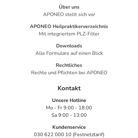
Zittern, evtl. Fallneigung
Über uns
- Missempfindungen
APONEO stellt sich vor
- Verminderte Berührungsempfindlichkeit
APONEO Heilpraktikerverzeichnis
- Halluzinationen
Mit integriertem PLZ-Filter
- Sonderbare (paradoxe) Reaktionen, wie:
- Euphorie
Downloads
- Manie
Alle Formulare auf einen Blick
- Depressionen
- Selbstmordgedanken
Rechtliches
- Angstzustände
Rechte und Pflichten bei APONEO
- Unruhe
- Schwitzen
Kontakt
- Hitzewallungen
Unsere Hotline
- Tinnitus (Ohrgeräusche)
Mo - Fr 9:00 - 18:00
- Sehstörungen, wie:
Sa 9:00 - 13:00
- Verschwommenes Sehen (Weitstellung der Pupille)
- Überempfindlichkeitsreaktionen der Haut, wie:
Kundenservice
- Juckreiz
030 622 000 10 (Festnetztarif)
- Hautausschlag