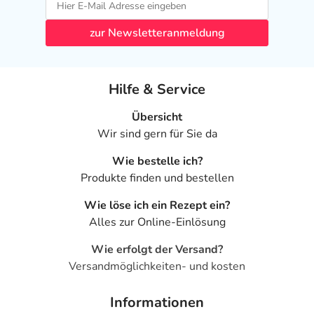
- Verstopfung
- Bauchschmerzen
zur Newsletteranmeldung
- Entzündung der Bauchspeicheldrüse
- Mundtrockenheit
- Appetitsteigerung
Hilfe & Service
- Appetitlosigkeit
- Gewichtszunahme
Übersicht
- Gewichtsverlust
Wir sind gern für Sie da
- Kopfschmerzen
- Migräne
Wie bestelle ich?
- Schwindel
Produkte finden und bestellen
- Schlafstörungen, wie:
Wie löse ich ein Rezept ein?
- Schlaflosigkeit
Alles zur Online-Einlösung
- Schläfrigkeit
- Müdigkeit
Wie erfolgt der Versand?
- Gähnen
Versandmöglichkeiten- und kosten
- Zittern
- Koordinationsstörung
Informationen
- Störungen der unbewusssten Bewegungsabläufe mit