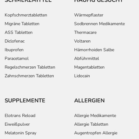
seltenen Fällen können die Blutungen zu einer Blutarmut
führen.
Kopfschmerztabletten
Wärmepflaster
- Ausscheidung von Blutbestandteilen mit dem Urin
Migräne Tabletten
Sodbrennen Medikamente
- Störungen der Sexualfunktion
- Menstruationsstörung
ASS Tabletten
Thermacare
- Gelenkschmerzen
Diclofenac
Voltaren
- Fieber
Ibuprofen
Hämorrhoiden Salbe
- Unwohlsein
Paracetamol
Abführmittel
- Allgemeine Schwäche
Regelschmerzen Tabletten
Magentabletten
- Entzündung der Zunge
Zahnschmerzen Tabletten
Lidocain
- Infektion der oberen Atemwege (URTI)
- Infektiöse Halsentzündung (Pharyngitis)
- Schnupfen
- Zähneknirschen
SUPPLEMENTE
ALLERGIEN
- Geschmacksverzerrung (Dysgeusie)
- Muskelschmerzen
Elotrans Reload
Allergie Medikamente
- Gut- oder bösartige Neubildung von Körpergeweben
Eiweißpulver
Allergie Tabletten
(Tumor)
Melatonin Spray
Augentropfen Allergie
- Verstärkter Harndrang