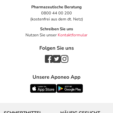
- Hautblutungen aufgrund gestörter Blutgerinnung
Pharmazeutische Beratung
- Haarausfall
0800 44 00 200
- Pulsbeschleunigung
(kostenfrei aus dem dt. Netz)
- Herzklopfen
Schreiben Sie uns
- Brustschmerzen
Nutzen Sie unser
Kontaktformular
- Bluthochdruck
- Kurzzeitige Bewusstlosigkeit, die nur wenige Sekunden
Folgen Sie uns
bis Minuten dauert
- Wassereinlagerungen (Ödeme)
- Blasenschwäche
- Leberfunktionsstörungen, wie:
- Anstieg der Leberwerte
Unsere Aponeo App
- Gelbsucht
- Leberentzündung (Hepatitis)
- Blutungen, wie z.B.:
- Nasenbluten
- Magenblutungen, meist erkennbar am schwarzen
Stuhl, bei Auftreten bitte sofort einen Arzt aufsuchen; in
SCHMERZMITTEL
HÄUFIG GESUCHT