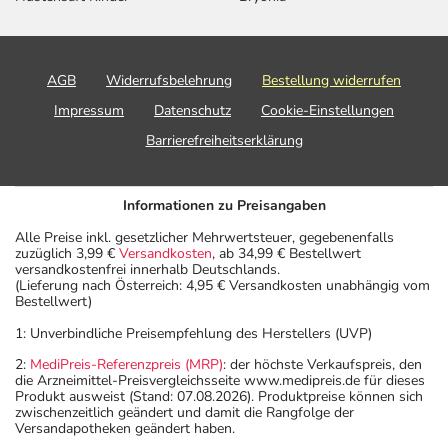
Depression und
Erwachsene
2 Tabletten
1-mal täglich
Vorbeugung gegen
ein Wiederauftreten
AGB
Widerrufsbelehrung
Bestellung widerrufen
einer Depression -
Impressum
Datenschutz
Cookie-Einstellungen
bei schweren
Formen:
Barrierefreiheitserklärung
Zwangserkrankung
Erwachsene
1 Tablette
1-mal täglich
-
Informationen zu Preisangaben
Behandlungsbeginn:
Alle Preise inkl. gesetzlicher Mehrwertsteuer, gegebenenfalls
zuzüglich 3,99 €
Versandkosten
, ab 34,99 € Bestellwert
versandkostenfrei innerhalb Deutschlands.
(Lieferung nach Österreich: 4,95 € Versandkosten unabhängig vom
Bestellwert)
Zwangserkrankung
Erwachsene
2 Tabletten
1-mal täglich
1: Unverbindliche Preisempfehlung des Herstellers (UVP)
- bei schweren
Formen:
2:
MediPreis-Referenzpreis (MRP)
: der höchste Verkaufspreis, den
die Arzneimittel-Preisvergleichsseite www.medipreis.de für dieses
Produkt ausweist (Stand: 07.08.2026). Produktpreise können sich
zwischenzeitlich geändert und damit die Rangfolge der
Versandapotheken geändert haben.