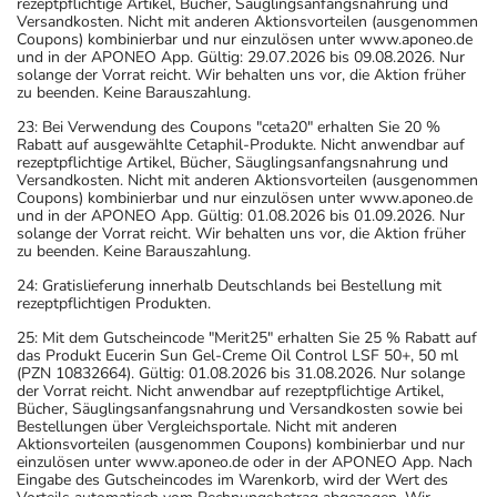
rezeptpflichtige Artikel, Bücher, Säuglingsanfangsnahrung und
Setzen Sie die Einnahme zum nächsten vorgeschriebenen
Versandkosten. Nicht mit anderen Aktionsvorteilen (ausgenommen
Zeitpunkt ganz normal (also nicht mit der doppelten
Coupons) kombinierbar und nur einzulösen unter www.aponeo.de
und in der APONEO App. Gültig: 29.07.2026 bis 09.08.2026. Nur
Menge) fort.
solange der Vorrat reicht. Wir behalten uns vor, die Aktion früher
zu beenden. Keine Barauszahlung.
Generell gilt: Achten Sie vor allem bei Säuglingen,
23: Bei Verwendung des Coupons "ceta20" erhalten Sie 20 %
Kleinkindern und älteren Menschen auf eine
Rabatt auf ausgewählte Cetaphil-Produkte. Nicht anwendbar auf
rezeptpflichtige Artikel, Bücher, Säuglingsanfangsnahrung und
gewissenhafte Dosierung. Im Zweifelsfalle fragen Sie
Versandkosten. Nicht mit anderen Aktionsvorteilen (ausgenommen
Ihren Arzt oder Apotheker nach etwaigen Auswirkungen
Coupons) kombinierbar und nur einzulösen unter www.aponeo.de
und in der APONEO App. Gültig: 01.08.2026 bis 01.09.2026. Nur
oder Vorsichtsmaßnahmen.
solange der Vorrat reicht. Wir behalten uns vor, die Aktion früher
zu beenden. Keine Barauszahlung.
Eine vom Arzt verordnete Dosierung kann von den
24: Gratislieferung innerhalb Deutschlands bei Bestellung mit
Angaben der Packungsbeilage abweichen. Da der Arzt sie
rezeptpflichtigen Produkten.
individuell abstimmt, sollten Sie das Arzneimittel daher
25: Mit dem Gutscheincode "Merit25" erhalten Sie 25 % Rabatt auf
nach seinen Anweisungen anwenden.
das Produkt Eucerin Sun Gel-Creme Oil Control LSF 50+, 50 ml
(PZN 10832664). Gültig: 01.08.2026 bis 31.08.2026. Nur solange
der Vorrat reicht. Nicht anwendbar auf rezeptpflichtige Artikel,
Aufbewahrung
Bücher, Säuglingsanfangsnahrung und Versandkosten sowie bei
Bestellungen über Vergleichsportale. Nicht mit anderen
Aufbewahrung
Aktionsvorteilen (ausgenommen Coupons) kombinierbar und nur
einzulösen unter www.aponeo.de oder in der APONEO App. Nach
Eingabe des Gutscheincodes im Warenkorb, wird der Wert des
Das Arzneimittel muss im Dunkeln (z.B. im Umkarton)