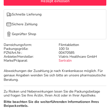
Refluthin, Lasea & Carmenthin Deals
Sport & Fitness
Täglich gut versorgt
Rezept einlösen
Salus Deals
Tierapotheke
Schnelle Lieferung
Sichere Zahlung
Vitamine & Mineralstoffe
Geprüfter Shop
Marken
Darreichungsform:
Filmtabletten
Packungsgröße:
100 St
PZN/Art.Nr.:
00470585
Anbieter/Hersteller:
Viatris Healthcare GmbH
Marke/Präparat:
Sertralin
Abweichungen der Zuzahlung je nach Krankenkasse möglich. Für
genaue Angaben wenden Sie sich bitte an unsere pharmazeutische
Beratung.
Zu Risiken und Nebenwirkungen lesen Sie die Packungsbeilage
und fragen Sie Ihre Ärztin, Ihren Arzt oder in Ihrer Apotheke.
Bitte beachten Sie die weiterführenden Informationen Ihres
Beipackzettels.