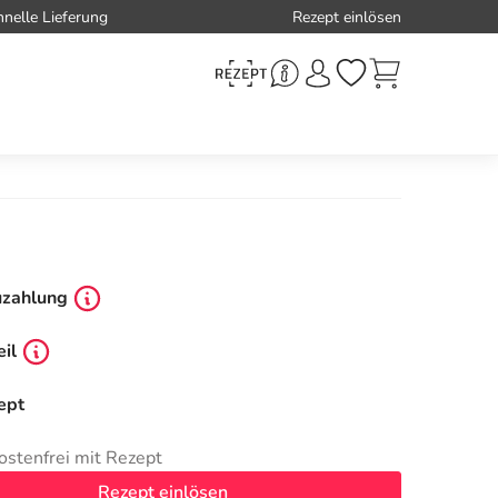
hnelle Lieferung
Rezept einlösen
uzahlung
il
ept
ostenfrei mit Rezept
Rezept einlösen