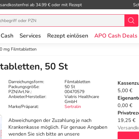
sandkostenfrei ab 34.99 € oder mit Rezept
Sc
 Cash
Services
Rezept einlösen
APO Cash Deals
50 mg Filmtabletten
tabletten, 50 St
Darreichungsform:
Filmtabletten
Kassenz
Packungsgröße:
50 St
5,00 €
PZN/Art.Nr.:
00470579
Anbieter/Hersteller:
Viatris Healthcare
Eigenante
GmbH
0,00 €
Marke/Präparat:
Sertralin
Privatrez
Abweichungen der Zuzahlung je nach
19,25 €
Krankenkasse möglich. Für genaue Angaben
Versandk
wenden Sie sich bitte an unsere