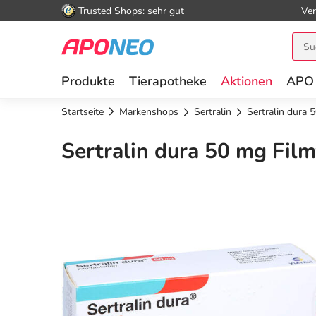
Trusted Shops: sehr gut
Ver
Produkte
Tierapotheke
Aktionen
APO
Startseite
Markenshops
Sertralin
Sertralin dura 
Sertralin dura 50 mg Film