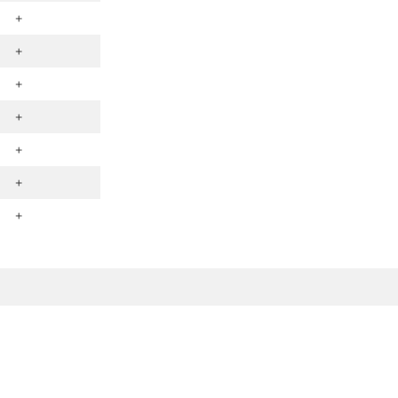
+
+
+
+
+
+
+