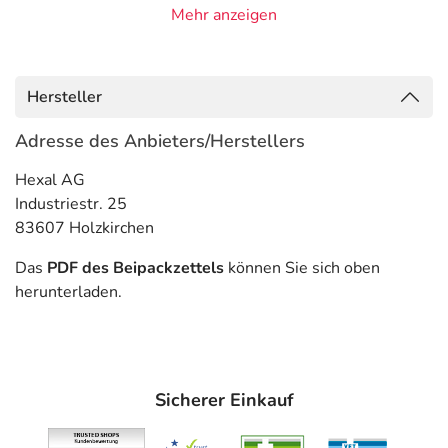
Mehr anzeigen
Gegenanzeigen
Was spricht gegen eine Anwendung?
Hersteller
Immer:
Adresse des Anbieters/Herstellers
- Überempfindlichkeit gegen die Inhaltsstoffe
Hexal AG
Unter Umständen - sprechen Sie hierzu mit Ihrem Arzt
Industriestr. 25
oder Apotheker:
83607 Holzkirchen
- Geschwüre im Verdauungstrakt, auch in der
Vorgeschichte
Das
PDF des Beipackzettels
können Sie sich oben
- Asthma bronchiale
herunterladen.
- Histaminunverträglichkeit
Welche Altersgruppe ist zu beachten?
- Kinder unter 14 Jahren: Das Arzneimittel darf nicht
Sicherer Einkauf
angewendet werden.