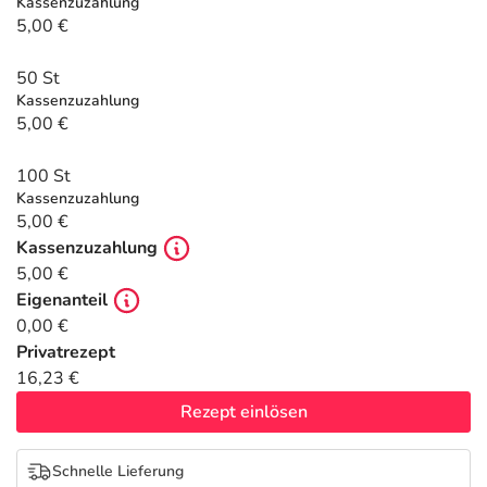
Refluthin, Lasea & Carmenthin Deals
Sport & Fitness
Täglich gut versorgt
Kassenzuzahlung
5,00 €
Salus Deals
Tierapotheke
50 St
Kassenzuzahlung
5,00 €
Vitamine & Mineralstoffe
100 St
Marken
Kassenzuzahlung
5,00 €
Kassenzuzahlung
5,00 €
Eigenanteil
0,00 €
Privatrezept
16,23 €
Rezept einlösen
Schnelle Lieferung