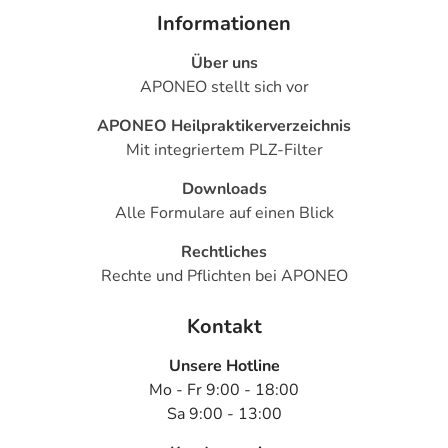
Allgemeine
Jugendliche
1
1-mal tägl
Informationen
Dosierungsempfehlung
ab 14
Trinktablette
- Mukoviszidose:
Jahren und
Über uns
Erwachsene
APONEO stellt sich vor
Alternativ:
Jugendliche
1/2
2-mal tägl
APONEO Heilpraktikerverzeichnis
ab 14
Trinktablette
Jahren und
Mit integriertem PLZ-Filter
Erwachsene
Downloads
Alle Formulare auf einen Blick
Anwendungshinweise
Rechtliches
Die Gesamtdosis sollte nicht ohne Rücksprache mit
Rechte und Pflichten bei APONEO
einem Arzt oder Apotheker überschritten werden.
Kontakt
Art der Anwendung?
Nehmen Sie das Arzneimittel mit Flüssigkeit (z.B. 1 Glas
Unsere Hotline
Wasser) ein.
Mo - Fr 9:00 - 18:00
Oder: Trinken Sie das Arzneimittel nach Auflösen bzw.
Sa 9:00 - 13:00
nach Zerfallenlassen in Wasser (z.B. ein Glas).