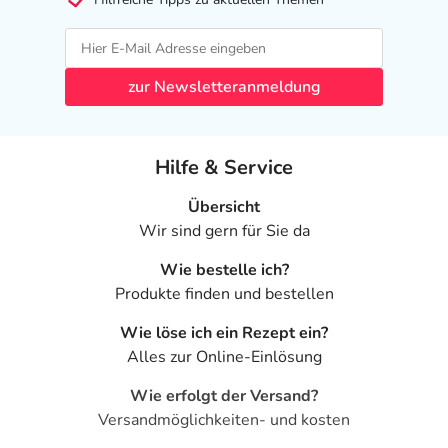
- Niedriger Blutdruck
- Fieber
Bemerken Sie eine Befindlichkeitsstörung oder
zur Newsletteranmeldung
Veränderung während der Behandlung, wenden Sie sich
an Ihren Arzt oder Apotheker.
Hilfe & Service
Für die Information an dieser Stelle werden vor allem
Nebenwirkungen berücksichtigt, die bei mindestens
Übersicht
einem von 1.000 behandelten Patienten auftreten.
Wir sind gern für Sie da
Dosierung
Wie bestelle ich?
Produkte finden und bestellen
Text
Personen
Einzeldosis
Gesamtd
Wie löse ich ein Rezept ein?
Allgemeine
Jugendliche
1
1-mal tägl
Alles zur Online-Einlösung
Dosierungsempfehlung:
ab 14
Trinktablette
Jahren und
Wie erfolgt der Versand?
Erwachsene
Versandmöglichkeiten- und kosten