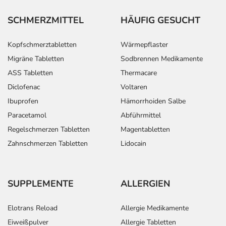
Kleinkindern und älteren Menschen auf eine
SCHMERZMITTEL
HÄUFIG GESUCHT
gewissenhafte Dosierung. Im Zweifelsfalle fragen Sie
Ihren Arzt oder Apotheker nach etwaigen Auswirkungen
Kopfschmerztabletten
Wärmepflaster
oder Vorsichtsmaßnahmen.
Migräne Tabletten
Sodbrennen Medikamente
Eine vom Arzt verordnete Dosierung kann von den
ASS Tabletten
Thermacare
Angaben der Packungsbeilage abweichen. Da der Arzt sie
Diclofenac
Voltaren
individuell abstimmt, sollten Sie das Arzneimittel daher
Ibuprofen
Hämorrhoiden Salbe
nach seinen Anweisungen anwenden.
Paracetamol
Abführmittel
Aufbewahrung
Regelschmerzen Tabletten
Magentabletten
Zahnschmerzen Tabletten
Lidocain
Aufbewahrung
Das Arzneimittel muss
- vor Hitze geschützt
SUPPLEMENTE
ALLERGIEN
- im Dunkeln (z.B. im Umkarton)
aufbewahrt werden.
Elotrans Reload
Allergie Medikamente
Wichtige Hinweise
Eiweißpulver
Allergie Tabletten