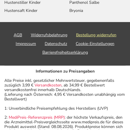
dem Arzt oder Apotheker angeben. Das gilt auch für
Hustenstiller Kinder
Panthenol Salbe
Arzneimittel, die Sie selbst kaufen, nur gelegentlich
Hustensaft Kinder
Bryonia
anwenden oder deren Anwendung schon einige Zeit
zurückliegt.
Bitte verwenden Sie dieses Arzneimittel nicht mehr nach
AGB
Widerrufsbelehrung
Bestellung widerrufen
dem auf der Packung oder der Umverpackung
Impressum
Datenschutz
Cookie-Einstellungen
angegebenen Verfallsdatum. Das Verfallsdatum bezieht
sich auf den letzten Tag des angegebenen Monats.
Barrierefreiheitserklärung
Informationen zu Preisangaben
Alle Preise inkl. gesetzlicher Mehrwertsteuer, gegebenenfalls
zuzüglich 3,99 €
Versandkosten
, ab 34,99 € Bestellwert
versandkostenfrei innerhalb Deutschlands.
(Lieferung nach Österreich: 4,95 € Versandkosten unabhängig vom
Bestellwert)
1: Unverbindliche Preisempfehlung des Herstellers (UVP)
2:
MediPreis-Referenzpreis (MRP)
: der höchste Verkaufspreis, den
die Arzneimittel-Preisvergleichsseite www.medipreis.de für dieses
Produkt ausweist (Stand: 08.08.2026). Produktpreise können sich