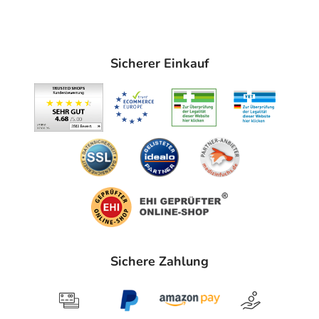
- Milzbrand
- Bakterieninfektion der Niere
- Bakterieninfektion der Harnwege (kompliziert)
Sicherer Einkauf
- Mukoviszidose, bei einer akuten bakteriellen Infektion
- Nierenbeckenentzündung mit Gewebsbeteiligung
(Parenchym)
- Vorbeugung gegen eine Hirnhautentzündung durch
bestimmte Bakterien (Meningokokken)
- Knochenmarksentzündung (Osteomyelitis)
- Bakterieninfektion der Knochen und Gelenke
- Maligne Otitis externa (Gehörgangsentzündung mit
Beteiligung der umliegenden Knochen und Nerven)
- Bakterieninfektionen der Haut und des Gewebe
- Typhus
- Cholera
Sichere Zahlung
- Shigellen-Ruhr (durch bestimmte Bakterien
ausgelöste Durchfallerkrankung)
- Reisedurchfälle