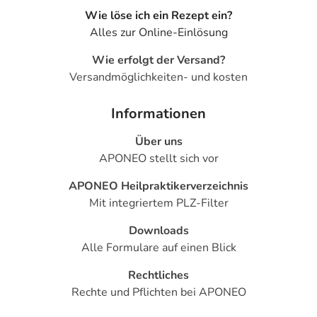
der Vorgeschichte
Wie löse ich ein Rezept ein?
- Sackartig erweiterte Hauptschlagader
Alles zur Online-Einlösung
(Aortenaneurysma), wenn ein Risiko - auch in der
Familiengeschichte - dafür besteht.
Wie erfolgt der Versand?
Versandmöglichkeiten- und kosten
Welche Altersgruppe ist zu beachten?
- Säuglinge unter 1 Jahr: Das Arzneimittel darf nicht
Informationen
angewendet werden.
- Kinder und Jugendliche unter 18 Jahren: In dieser
Über uns
Altersgruppe sollte das Arzneimittel nur bei bestimmten
APONEO stellt sich vor
Anwendungsgebieten eingesetzt werden. Fragen Sie
APONEO Heilpraktikerverzeichnis
hierzu Ihren Arzt oder Apotheker.
Mit integriertem PLZ-Filter
Was ist mit Schwangerschaft und Stillzeit?
Downloads
- Schwangerschaft: Das Arzneimittel sollte nach
Alle Formulare auf einen Blick
derzeitigen Erkenntnissen nicht angewendet werden.
- Stillzeit: Von einer Anwendung wird nach derzeitigen
Rechtliches
Erkenntnissen abgeraten. Eventuell ist ein Abstillen in
Rechte und Pflichten bei APONEO
Erwägung zu ziehen.