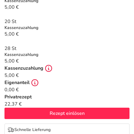
Refluthin, Lasea & Carmenthin Deals
Sport & Fitness
Täglich gut versorgt
Kassenzuzahlung
5,00 €
Salus Deals
Tierapotheke
20 St
Kassenzuzahlung
5,00 €
Vitamine & Mineralstoffe
28 St
Marken
Kassenzuzahlung
5,00 €
Kassenzuzahlung
5,00 €
Eigenanteil
0,00 €
Privatrezept
22,37 €
Rezept einlösen
Schnelle Lieferung