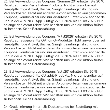
Was sollten Sie beachten?
21: Bei Verwendung des Coupons "Summer20" erhalten Sie 20 %
Rabatt auf viele Pierre Fabre-Produkte. Nicht anwendbar auf
- Vorsicht: Das Reaktionsvermögen kann auch bei
rezeptpflichtige Artikel, Bücher, Säuglingsanfangsnahrung und
bestimmungsgemäßem Gebrauch beeinträchtigt sein.
Versandkosten. Nicht mit anderen Aktionsvorteilen (ausgenommen
Coupons) kombinierbar und nur einzulösen unter www.aponeo.de
Achten Sie vor allem darauf, wenn Sie am Straßenverkehr
und in der APONEO App. Gültig: 27.07.2026 bis 09.08.2026. Nur
teilnehmen oder Maschinen (auch im Haushalt) bedienen,
solange der Vorrat reicht. Wir behalten uns vor, die Aktion früher
zu beenden. Keine Barauszahlung.
mit denen Sie sich verletzen können.
- Vermeiden Sie übermäßige UV-Strahlung, z.B. in
22: Bei Verwendung des Coupons "Vital2026" erhalten Sie 20 %
Rabatt auf ausgewählte Orthomol-Produkte. Nicht anwendbar auf
Solarien oder bei ausgedehnten Sonnenbädern, weil die
rezeptpflichtige Artikel, Bücher, Säuglingsanfangsnahrung und
Haut während der Anwendung des Arzneimittels
Versandkosten. Nicht mit anderen Aktionsvorteilen (ausgenommen
Coupons) kombinierbar und nur einzulösen unter www.aponeo.de
empfindlicher reagiert.
und in der APONEO App. Gültig: 29.07.2026 bis 09.08.2026. Nur
- Das Arzneimittel darf nicht vorzeitig abgesetzt werden,
solange der Vorrat reicht. Wir behalten uns vor, die Aktion früher
zu beenden. Keine Barauszahlung.
weil sonst mit einem (erneuten) Ausbruch der Krankheit
zu rechnen ist.
23: Bei Verwendung des Coupons "ceta20" erhalten Sie 20 %
Rabatt auf ausgewählte Cetaphil-Produkte. Nicht anwendbar auf
- Vorsicht bei Allergie gegen Bindemittel (z.B.
rezeptpflichtige Artikel, Bücher, Säuglingsanfangsnahrung und
Carboxymethylcellulose mit der E-Nummer E 466)!
Versandkosten. Nicht mit anderen Aktionsvorteilen (ausgenommen
Coupons) kombinierbar und nur einzulösen unter www.aponeo.de
- Vorsicht bei Allergie gegen Propylenglykol und ähnliche
und in der APONEO App. Gültig: 01.08.2026 bis 01.09.2026. Nur
Stoffe!
solange der Vorrat reicht. Wir behalten uns vor, die Aktion früher
zu beenden. Keine Barauszahlung.
- Vorsicht bei Allergie gegen Polyethylenglykol(PEG)-
haltige Stoffe!
24: Gratislieferung innerhalb Deutschlands bei Bestellung mit