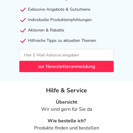
oder Apotheker:
Exklusive Angebote & Gutscheine
- Herzerkrankung, wie:
- Herzschwäche
Individuelle Produktempfehlungen
- Herzinfarkt in der Vorgeschichte
Aktionen & Rabatte
- Pulserniedrigung
- Abweichung im EKG (Verlängerung der QT-Dauer)
Hilfreiche Tipps zu aktuellen Themen
- Neigung zu Krampfanfällen, d.h. in der eigenen
Vorgeschichte sind epileptische Anfälle bekannt
- Eingeschränkte Nierenfunktion
zur Newsletteranmeldung
- Störungen des Salzhaushaltes, wie:
- Kaliummangel
- Erniedrigter Magnesiumspiegel im Blut
Hilfe & Service
(Hypomagnesiämie)
- Glucose-6-phosphat-dehydrogenase-Mangel (spezielle
Übersicht
vererbte Stoffwechselstörung)
Wir sind gern für Sie da
- Myasthenia gravis (Erkrankung des Nervensystems mit
Muskelerschlaffung)
Wie bestelle ich?
- Sehnenbeschwerden infolge einer Chinolontherapie in
Produkte finden und bestellen