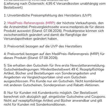
Gebärmutterhalsentzündung
(Lieferung nach Österreich: 4,95 € Versandkosten unabhängig vom
Bestellwert)
(einmalige Gabe):
1: Unverbindliche Preisempfehlung des Herstellers (UVP)
Bei Maligner Otitis externa:
Erwachsene
1 1/2
2-mal 
Tabletten
2:
MediPreis-Referenzpreis (MRP)
: der höchste Verkaufspreis, den
die Arzneimittel-Preisvergleichsseite www.medipreis.de für dieses
Produkt ausweist (Stand: 07.08.2026). Produktpreise können sich
zwischenzeitlich geändert und damit die Rangfolge der
Versandapotheken geändert haben.
3: Preisvorteil bezogen auf die UVP des Herstellers
Bei komplizierter
Erwachsene
1 Tablette
2-mal 
4: Preisvorteil bezogen auf den MediPreis-Referenzpreis (MRP) für
Harnblasenentzündung,
dieses Produkt (Stand: 07.08.2026).
unkomplizierten Infektionen
5: Sie erhalten den Gutschein für Ihre erste Newsletteranmeldung.
der Niere und bei
Gutscheinbedingungen: Mindestbestellwert 49 €. Rezeptpflichtige
Infektionen des Magen-
Artikel, Bücher und Bestellungen von Sonderangeboten und
Angeboten via Vergleichsportalen sind vom Gutschein
Darm-Traktes:
ausgeschlossen. Pro Kunde nur ein Gutschein. Nicht kombinierbar
mit anderen Gutscheinen, Sonderpreisen und Rabatt-Aktionen.
Bei Milzbrand:
Erwachsene
1 Tablette
2-mal 
8: Nur für Kunden mit Kundenkonto möglich. Der Bestellwert
berechnet sich abzüglich ggf. eingelöster Gutscheine und Coupons.
Nicht auf rezeptpflichtige Artikel und Bücher anwendbar und gilt
nicht für Kunden mit Sonderkonditionen.