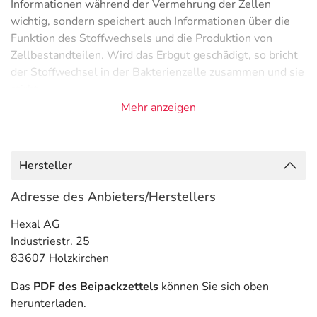
Informationen während der Vermehrung der Zellen
wichtig, sondern speichert auch Informationen über die
Funktion des Stoffwechsels und die Produktion von
Zellbestandteilen. Wird das Erbgut geschädigt, so bricht
der Stoffwechsel in der Bakterienzelle zusammen und sie
stirbt.
Mehr anzeigen
Anwendungsgebiete
- Komplizierte Harnwegsinfektion
- Harnblasenentzündung
Hersteller
- Bakterieninfektion der Harnwege, wie:
- Nasennebenhöhlenentzündung (Sinusitis)
Adresse des Anbieters/Herstellers
- Mittelohrentzündung (Otitis media)
Hexal AG
- Lungenentzündung
Industriestr. 25
- Mukoviszidose, bei einer akuten bakteriellen Infektion
83607 Holzkirchen
- Bronchiektasen
- Chronisch obstruktive Lungenerkrankung (COPD)
Das
PDF des Beipackzettels
können Sie sich oben
- Bakterieninfektionen der Atemwege, wie:
herunterladen.
- Bakterieninfektionen, wie: