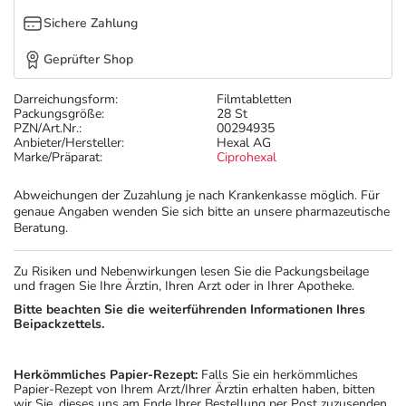
Sichere Zahlung
Geprüfter Shop
Darreichungsform:
Filmtabletten
Packungsgröße:
28 St
PZN/Art.Nr.:
00294935
Anbieter/Hersteller:
Hexal AG
Marke/Präparat:
Ciprohexal
Abweichungen der Zuzahlung je nach Krankenkasse möglich. Für
genaue Angaben wenden Sie sich bitte an unsere pharmazeutische
Beratung.
Zu Risiken und Nebenwirkungen lesen Sie die Packungsbeilage
und fragen Sie Ihre Ärztin, Ihren Arzt oder in Ihrer Apotheke.
Bitte beachten Sie die weiterführenden Informationen Ihres
Beipackzettels.
Herkömmliches Papier-Rezept:
Falls Sie ein herkömmliches
Papier-Rezept von Ihrem Arzt/Ihrer Ärztin erhalten haben, bitten
wir Sie, dieses uns am Ende Ihrer Bestellung per Post zuzusenden.