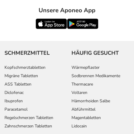
- Kopfschmerzen
- Benommenheit
Unsere Aponeo App
- Schlafstörungen
- Unruhe
- Überempfindlichkeitsreaktionen der Haut, wie:
- Juckreiz
- Hautausschlag
- Nesselausschlag
SCHMERZMITTEL
HÄUFIG GESUCHT
- Nierenfunktionsstörung
- Anstieg der Leberwerte
Kopfschmerztabletten
Wärmepflaster
- Veränderung des Blutbildes, wie:
Migräne Tabletten
Sodbrennen Medikamente
- Eosinophilie (erhöhte Anzahl an bestimmten weißen
ASS Tabletten
Thermacare
Blutkörperchen)
Diclofenac
Voltaren
- Sehnenentzündung, betroffen ist vor allem die
Achillessehne
Ibuprofen
Hämorrhoiden Salbe
- Sehnenscheidenentzündung
Paracetamol
Abführmittel
- Sehnenrisse, betroffen ist vor allem die Achillessehne
Regelschmerzen Tabletten
Magentabletten
- Gelenkschmerzen
Zahnschmerzen Tabletten
Lidocain
- Muskelschmerzen