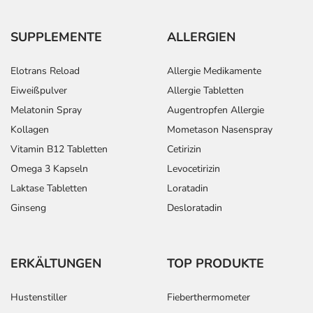
- Infektionen mit anderen Bakterien oder mit Hefepilzen
- Allgemeine Schwäche
SUPPLEMENTE
ALLERGIEN
- Fieber
- Schmerzen im Haltungs- und Bewegungsapparat
Elotrans Reload
Allergie Medikamente
- Gliederschmerzen
- Rückenschmerzen durch Medikamente
Eiweißpulver
Allergie Tabletten
- Brustkorbschmerzen
Melatonin Spray
Augentropfen Allergie
- Erhöhte alkalische Phosphatase
Kollagen
Mometason Nasenspray
- Begleitinfektion mit Pilzen (mykotische Superinfektion)
Vitamin B12 Tabletten
Cetirizin
Omega 3 Kapseln
Levocetirizin
Bemerken Sie eine Befindlichkeitsstörung oder
Laktase Tabletten
Loratadin
Veränderung während der Behandlung, wenden Sie sich
an Ihren Arzt oder Apotheker.
Ginseng
Desloratadin
Für die Information an dieser Stelle werden vor allem
Nebenwirkungen berücksichtigt, die bei mindestens
ERKÄLTUNGEN
TOP PRODUKTE
einem von 1.000 behandelten Patienten auftreten.
Hustenstiller
Fieberthermometer
Dosierung