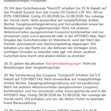
rezeptpflichtigen Produkten.
- Es kann Arzneimittel geben, mit denen
Wechselwirkungen auftreten. Sie sollten deswegen
25: Mit dem Gutscheincode "Merit25" erhalten Sie 25 % Rabatt auf
das Produkt Eucerin Sun Gel-Creme Oil Control LSF 50+, 50 ml
generell vor der Behandlung mit einem neuen
(PZN 10832664). Gültig: 01.08.2026 bis 31.08.2026. Nur solange
Arzneimittel jedes andere, das Sie bereits anwenden,
der Vorrat reicht. Nicht anwendbar auf rezeptpflichtige Artikel,
Bücher, Säuglingsanfangsnahrung und Versandkosten sowie bei
dem Arzt oder Apotheker angeben. Das gilt auch für
Bestellungen über Vergleichsportale. Nicht mit anderen
Arzneimittel, die Sie selbst kaufen, nur gelegentlich
Aktionsvorteilen (ausgenommen Coupons) kombinierbar und nur
einzulösen unter www.aponeo.de oder in der APONEO App. Nach
anwenden oder deren Anwendung schon einige Zeit
Eingabe des Gutscheincodes im Warenkorb, wird der Wert des
zurückliegt.
Vorteils automatisch vom Rechnungsbetrag abgezogen. Wir
behalten uns das Recht vor, die Aktionen bei Vorliegen eines
- Milch und Milchprodukte (Quark, Joghurt, Käse), ebenso
wichtigen Grundes zu beenden oder ggf. mit einem anderen
Mineralwasser, mit Kalzium angereicherte Getränke und
Gutschein bzw. durch eine andere Aktion zu ersetzen.
Mineralstoffpräparate, sind innerhalb von 2 Stunden vor
26: Es gelten die aktuellen
Teilnahmebedingungen
. Nicht bei
und 4 Stunden nach der Einnahme zu meiden.
Bestellungen über Vergleichsportale.
- Kaffee, Cola-Getränke, Mate-Tee sowie grüner und
30: Bei Verwendung des Coupons "Ciclopoli5" erhalten Sie 5 €
schwarzer Tee sollen während der Behandlung mit dem
Rabatt auf PZN 8907142. Nicht anwendbar auf rezeptpflichtige
Artikel, Bücher, Säuglingsanfangsnahrung und Versandkosten.
Medikament vermieden werden.
Nicht mit anderen Aktionsvorteilen (ausgenommen Coupons)
Bitte verwenden Sie dieses Arzneimittel nicht mehr nach
kombinierbar und nur einzulösen unter www.aponeo.de und in der
APONEO App. Gültig: 06.08.2026 bis 31.08.2026. Nur solange der
dem auf der Packung oder der Umverpackung
Vorrat reicht. Wir behalten uns vor, die Aktion früher zu beenden.
angegebenen Verfallsdatum. Das Verfallsdatum bezieht
Keine Barauszahlung.
sich auf den letzten Tag des angegebenen Monats.
32: Bei Verwendung des Coupons "HP20" erhalten Sie 20 %