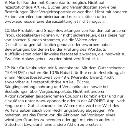
9: Nur für Kunden mit Kundenkonto möglich. Nicht auf
rezeptpflichtige Artikel, Bücher und Versandkosten sowie bei
Bestellungen über Vergleichsportale anwendbar. Nicht mit anderen
Zur Vorbeugung gegen
Erwachsene
1 Tablette
1 Tabl
Aktionsvorteilen kombinierbar und nur einzulösen unter
Hirnhautentzündung
www.aponeo.de. Eine Barauszahlung ist nicht möglich.
(einmalige Gabe):
10: Bei Produkt- und Shop-Bewertungen von Kunden auf unseren
Produktdetailseiten können wir nicht sicherstellen, dass diese nur
von solchen Kunden stammen, die die Waren oder
Dienstleistungen tatsächlich genutzt oder erworben haben.
Anwendungshinweise
Bewertungen, bei denen bei der Prüfung des Wortlauts
Auffälligkeiten oder Hinweise festgestellt werden, die insoweit zu
Die Gesamtdosis sollte nicht ohne Rücksprache mit
Zweifeln Anlass geben, werden nicht veröffentlicht.
einem Arzt oder Apotheker überschritten werden.
12: Nur für Neukunden mit Kundenkonto. Mit dem Gutscheincode
"10NEU26" erhalten Sie 10 % Rabatt für Ihre erste Bestellung, ab
einem Mindestbestellwert von 49 € (Warenkorbwert). Nicht
Art der Anwendung?
anwendbar auf rezeptpflichtige Artikel, Bücher,
Nehmen Sie das Arzneimittel unzerkaut mit Flüssigkeit
Säuglingsanfangsnahrung und Versandkosten sowie bei
Bestellungen über Vergleichsportale. Nicht mit anderen
(z.B. 1 Glas Wasser) ein.
Aktionsvorteilen (ausgenommen Coupons) kombinierbar und nur
einzulösen unter www.aponeo.de oder in der APONEO App. Nach
Eingabe des Gutscheincodes im Warenkorb, wird der Wert des
Dauer der Anwendung?
Vorteils automatisch vom Rechnungsbetrag abgezogen. Wir
Die Anwendungsdauer richtet sich nach Art d
behalten uns das Recht vor, die Aktionen bei Vorliegen eines
wichtigen Grundes zu beenden oder ggf. mit einem anderen
Wichtige Hinweise
Gutschein bzw. durch eine andere Aktion zu ersetzen.