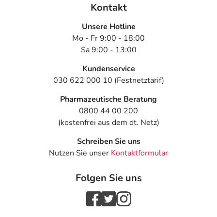
Kontakt
Ist Ihnen das Arzneimittel trotz einer Gegenanzeige
Unsere Hotline
verordnet worden, sprechen Sie mit Ihrem Arzt oder
Mo - Fr 9:00 - 18:00
Apotheker. Der therapeutische Nutzen kann höher sein,
Sa 9:00 - 13:00
als das Risiko, das die Anwendung bei einer
Gegenanzeige in sich birgt.
Kundenservice
030 622 000 10 (Festnetztarif)
Nebenwirkungen
Pharmazeutische Beratung
Welche unerwünschten Wirkungen können auftreten?
0800 44 00 200
(kostenfrei aus dem dt. Netz)
- Magen-Darm-Beschwerden, wie:
- Übelkeit
Schreiben Sie uns
- Erbrechen
Nutzen Sie unser
Kontaktformular
- Durchfälle
- Blähungen
Folgen Sie uns
- Bauchschmerzen
- Appetitlosigkeit
- Geschmacksstörungen