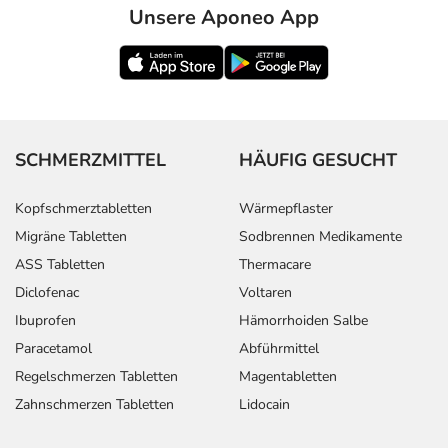
Konzentration des
wöchentlich
Unsere Aponeo App
Hormons Prolaktin
im Blut -
Behandlungsbeginn:
Erhöhte
Erwachsene
2 Tabletten
1-mal
Konzentration des
wöchentlich
Hormons Prolaktin
SCHMERZMITTEL
HÄUFIG GESUCHT
im Blut -
Folgebehandlung:
Kopfschmerztabletten
Wärmepflaster
Migräne Tabletten
Sodbrennen Medikamente
Anwendungshinweise
ASS Tabletten
Thermacare
Die Gesamtdosis sollte nicht ohne Rücksprache mit
Diclofenac
Voltaren
einem Arzt oder Apotheker überschritten werden.
Ibuprofen
Hämorrhoiden Salbe
Paracetamol
Abführmittel
Art der Anwendung?
Regelschmerzen Tabletten
Magentabletten
Nehmen Sie das Arzneimittel mit Flüssigkeit (z.B. 1 Glas
Zahnschmerzen Tabletten
Lidocain
Wasser) ein.