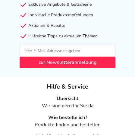
- Stillzeit: Von einer Anwendung wird nach derzeitigen
Exklusive Angebote & Gutscheine
Erkenntnissen abgeraten. Eventuell ist ein Abstillen in
Erwägung zu ziehen.
Individuelle Produktempfehlungen
Aktionen & Rabatte
Ist Ihnen das Arzneimittel trotz einer Gegenanzeige
verordnet worden, sprechen Sie mit Ihrem Arzt oder
Hilfreiche Tipps zu aktuellen Themen
Apotheker. Der therapeutische Nutzen kann höher sein,
als das Risiko, das die Anwendung bei einer
Gegenanzeige in sich birgt.
zur Newsletteranmeldung
Nebenwirkungen
Welche unerwünschten Wirkungen können auftreten?
Hilfe & Service
- Magen-Darm-Beschwerden, wie:
Übersicht
- Übelkeit
Wir sind gern für Sie da
- Erbrechen
Wie bestelle ich?
- Verstopfung
Produkte finden und bestellen
- Magenschleimhautentzündung
- Bauchschmerzen