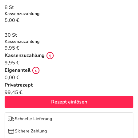
Refluthin, Lasea & Carmenthin Deals
Sport & Fitness
Täglich gut versorgt
8 St
Kassenzuzahlung
Salus Deals
Tierapotheke
5,00 €
30 St
Vitamine & Mineralstoffe
Kassenzuzahlung
9,95 €
Marken
Kassenzuzahlung
9,95 €
Eigenanteil
0,00 €
Privatrezept
99,45 €
Rezept einlösen
Schnelle Lieferung
Sichere Zahlung