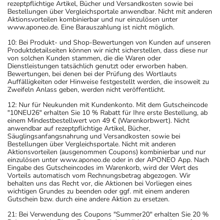
rezeptpflichtige Artikel, Bücher und Versandkosten sowie bei
dem Arzt oder Apotheker angeben. Das gilt auch für
Bestellungen über Vergleichsportale anwendbar. Nicht mit anderen
Arzneimittel, die Sie selbst kaufen, nur gelegentlich
Aktionsvorteilen kombinierbar und nur einzulösen unter
www.aponeo.de. Eine Barauszahlung ist nicht möglich.
anwenden oder deren Anwendung schon einige Zeit
zurückliegt.
10: Bei Produkt- und Shop-Bewertungen von Kunden auf unseren
Produktdetailseiten können wir nicht sicherstellen, dass diese nur
Bitte verwenden Sie dieses Arzneimittel nicht mehr nach
von solchen Kunden stammen, die die Waren oder
dem auf der Packung oder der Umverpackung
Dienstleistungen tatsächlich genutzt oder erworben haben.
Bewertungen, bei denen bei der Prüfung des Wortlauts
angegebenen Verfallsdatum. Das Verfallsdatum bezieht
Auffälligkeiten oder Hinweise festgestellt werden, die insoweit zu
sich auf den letzten Tag des angegebenen Monats.
Zweifeln Anlass geben, werden nicht veröffentlicht.
12: Nur für Neukunden mit Kundenkonto. Mit dem Gutscheincode
"10NEU26" erhalten Sie 10 % Rabatt für Ihre erste Bestellung, ab
einem Mindestbestellwert von 49 € (Warenkorbwert). Nicht
anwendbar auf rezeptpflichtige Artikel, Bücher,
Säuglingsanfangsnahrung und Versandkosten sowie bei
Bestellungen über Vergleichsportale. Nicht mit anderen
Aktionsvorteilen (ausgenommen Coupons) kombinierbar und nur
einzulösen unter www.aponeo.de oder in der APONEO App. Nach
Eingabe des Gutscheincodes im Warenkorb, wird der Wert des
Vorteils automatisch vom Rechnungsbetrag abgezogen. Wir
behalten uns das Recht vor, die Aktionen bei Vorliegen eines
wichtigen Grundes zu beenden oder ggf. mit einem anderen
Gutschein bzw. durch eine andere Aktion zu ersetzen.
21: Bei Verwendung des Coupons "Summer20" erhalten Sie 20 %