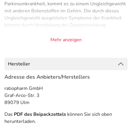
Parkinsonkrankheit, kommt es zu einem Ungleichgewicht
mit anderen Botenstoffen im Gehirn. Die durch dieses
Ungleichgewicht ausgelösten Symptome der Krankheit
können durch Verstärkung der Dopaminwirkung
gemildert werden.
Außerdem kann durch den Wirkstoff mütterliche
Mehr anzeigen
Milchproduktion unterbrochen werden.
Anwendungsgebiete
Hersteller
- Abstillen
- Erhöhte Konzentration des Hormons Prolaktin im Blut,
Adresse des Anbieters/Herstellers
wie bei:
ratiopharm GmbH
- Erkrankung mit Milchabsonderung aus der Brust und
Graf-Arco-Str. 3
ausbleibender Monatsblutung
89079 Ulm
- Zu selten auftretende Monatsblutung
(Oligomenorrhoe)
Das
PDF des Beipackzettels
können Sie sich oben
- Hypophysenadenom, prolaktinbildend (Tumor der
herunterladen.
Hirnanhangdrüse, der das Hormon Prolaktin bildet)