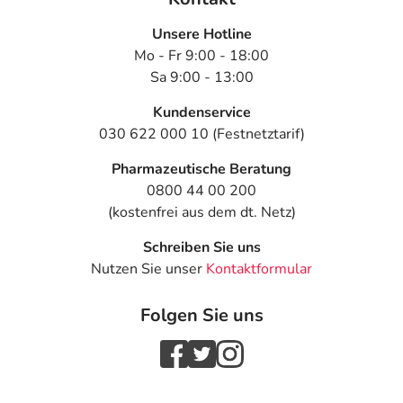
Veränderung während der Behandlung, wenden Sie sich
Unsere Hotline
an Ihren Arzt oder Apotheker.
Mo - Fr 9:00 - 18:00
Sa 9:00 - 13:00
Für die Information an dieser Stelle werden vor allem
Nebenwirkungen berücksichtigt, die bei mindestens
Kundenservice
einem von 1.000 behandelten Patienten auftreten.
030 622 000 10 (Festnetztarif)
Dosierung
Pharmazeutische Beratung
0800 44 00 200
Text
Personen
Einzeldosis
Gesamtdosi
(kostenfrei aus dem dt. Netz)
Abstillen -
Erwachsene
2 Tabletten
2 Tabletten
Schreiben Sie uns
einmalige Gabe:
Nutzen Sie unser
Kontaktformular
Folgen Sie uns
Erhöhte
Erwachsene
1 Tablette
1-mal