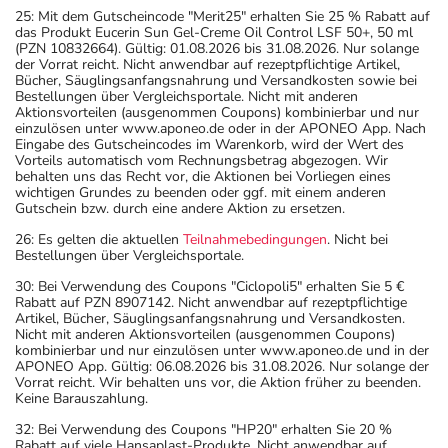
25: Mit dem Gutscheincode "Merit25" erhalten Sie 25 % Rabatt auf
das Produkt Eucerin Sun Gel-Creme Oil Control LSF 50+, 50 ml
(PZN 10832664). Gültig: 01.08.2026 bis 31.08.2026. Nur solange
der Vorrat reicht. Nicht anwendbar auf rezeptpflichtige Artikel,
Bücher, Säuglingsanfangsnahrung und Versandkosten sowie bei
Bestellungen über Vergleichsportale. Nicht mit anderen
Aktionsvorteilen (ausgenommen Coupons) kombinierbar und nur
einzulösen unter www.aponeo.de oder in der APONEO App. Nach
Eingabe des Gutscheincodes im Warenkorb, wird der Wert des
Vorteils automatisch vom Rechnungsbetrag abgezogen. Wir
behalten uns das Recht vor, die Aktionen bei Vorliegen eines
wichtigen Grundes zu beenden oder ggf. mit einem anderen
Gutschein bzw. durch eine andere Aktion zu ersetzen.
26: Es gelten die aktuellen
Teilnahmebedingungen
. Nicht bei
Bestellungen über Vergleichsportale.
30: Bei Verwendung des Coupons "Ciclopoli5" erhalten Sie 5 €
Rabatt auf PZN 8907142. Nicht anwendbar auf rezeptpflichtige
Artikel, Bücher, Säuglingsanfangsnahrung und Versandkosten.
Nicht mit anderen Aktionsvorteilen (ausgenommen Coupons)
kombinierbar und nur einzulösen unter www.aponeo.de und in der
APONEO App. Gültig: 06.08.2026 bis 31.08.2026. Nur solange der
Vorrat reicht. Wir behalten uns vor, die Aktion früher zu beenden.
Keine Barauszahlung.
32: Bei Verwendung des Coupons "HP20" erhalten Sie 20 %
Rabatt auf viele Hansaplast-Produkte. Nicht anwendbar auf