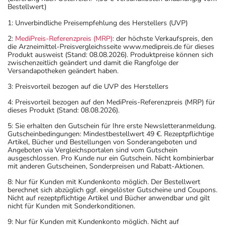
Was sollten Sie beachten?
Bestellwert)
- Vorsicht: Das Reaktionsvermögen kann auch bei
1: Unverbindliche Preisempfehlung des Herstellers (UVP)
bestimmungsgemäßem Gebrauch beeinträchtigt sein.
Achten Sie vor allem darauf, wenn Sie am Straßenverkehr
2:
MediPreis-Referenzpreis (MRP)
: der höchste Verkaufspreis, den
die Arzneimittel-Preisvergleichsseite www.medipreis.de für dieses
teilnehmen oder Maschinen (auch im Haushalt) bedienen,
Produkt ausweist (Stand: 08.08.2026). Produktpreise können sich
mit denen Sie sich verletzen können.
zwischenzeitlich geändert und damit die Rangfolge der
Versandapotheken geändert haben.
- Vorsicht: Vermeiden Sie die Einnahme von Alkohol.
- Bei Frauen im gebärfähigen Alter sind während und
3: Preisvorteil bezogen auf die UVP des Herstellers
unter Umständen auch eine Zeit lang nach der Therapie
4: Preisvorteil bezogen auf den MediPreis-Referenzpreis (MRP) für
wirksame Verhütungsmethoden erforderlich. Sprechen
dieses Produkt (Stand: 08.08.2026).
Sie hierzu Ihren Arzt oder Apotheker an.
5: Sie erhalten den Gutschein für Ihre erste Newsletteranmeldung.
- Verhinderung eines vorzeitigen Eisprungs
Gutscheinbedingungen: Mindestbestellwert 49 €. Rezeptpflichtige
Artikel, Bücher und Bestellungen von Sonderangeboten und
- Vorsicht bei einer Unverträglichkeit gegenüber Lactose.
Angeboten via Vergleichsportalen sind vom Gutschein
Wenn Sie eine Diabetes-Diät einhalten müssen, sollten
ausgeschlossen. Pro Kunde nur ein Gutschein. Nicht kombinierbar
mit anderen Gutscheinen, Sonderpreisen und Rabatt-Aktionen.
Sie den Zuckergehalt berücksichtigen.
8: Nur für Kunden mit Kundenkonto möglich. Der Bestellwert
- Es kann Arzneimittel geben, mit denen
berechnet sich abzüglich ggf. eingelöster Gutscheine und Coupons.
Wechselwirkungen auftreten. Sie sollten deswegen
Nicht auf rezeptpflichtige Artikel und Bücher anwendbar und gilt
nicht für Kunden mit Sonderkonditionen.
generell vor der Behandlung mit einem neuen
Arzneimittel jedes andere, das Sie bereits anwenden,
9: Nur für Kunden mit Kundenkonto möglich. Nicht auf