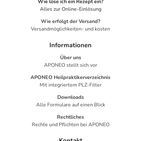
Wie löse ich ein Rezept ein?
- Kopfschmerzen
Alles zur Online-Einlösung
- Schwindel
- Müdigkeit
Wie erfolgt der Versand?
- Schläfrigkeit
Versandmöglichkeiten- und kosten
- Depressionen
- Halluzinationen
Informationen
- Missempfindungen, wie Kribbeln oder Ameisenlaufen
Über uns
- Niedriger Blutdruck
APONEO stellt sich vor
- Herzklappenveränderungen
- Herzklopfen
APONEO Heilpraktikerverzeichnis
- Brustschmerzen
Mit integriertem PLZ-Filter
- Halbseitenblindheit
- Nasenbluten
Downloads
- Gesichtsrötung
Alle Formulare auf einen Blick
- Perikarditis (Herzbeutelentzündung)
Rechtliches
- Perikarderguss (Flüssigkeitsansammlung im
Rechte und Pflichten bei APONEO
Herzbeutel)
Kontakt
Bemerken Sie eine Befindlichkeitsstörung oder