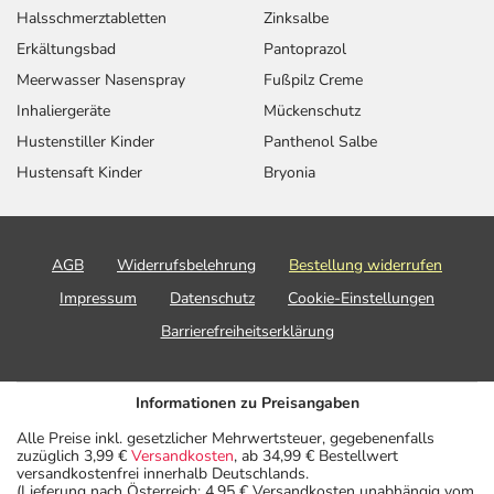
Halsschmerztabletten
Zinksalbe
Ihren Arzt oder Apotheker nach etwaigen Auswirkungen
oder Vorsichtsmaßnahmen.
Erkältungsbad
Pantoprazol
Meerwasser Nasenspray
Fußpilz Creme
Eine vom Arzt verordnete Dosierung kann von den
Inhaliergeräte
Mückenschutz
Angaben der Packungsbeilage abweichen. Da der Arzt sie
Hustenstiller Kinder
Panthenol Salbe
individuell abstimmt, sollten Sie das Arzneimittel daher
Hustensaft Kinder
Bryonia
nach seinen Anweisungen anwenden.
Aufbewahrung
AGB
Widerrufsbelehrung
Bestellung widerrufen
Aufbewahrung
Impressum
Datenschutz
Cookie-Einstellungen
Das Arzneimittel muss
Barrierefreiheitserklärung
- vor Hitze geschützt
- vor Feuchtigkeit geschützt (z.B. im fest verschlossenen
Behältnis)
Informationen zu Preisangaben
aufbewahrt werden.
Alle Preise inkl. gesetzlicher Mehrwertsteuer, gegebenenfalls
Wichtige Hinweise
zuzüglich 3,99 €
Versandkosten
, ab 34,99 € Bestellwert
versandkostenfrei innerhalb Deutschlands.
(Lieferung nach Österreich: 4,95 € Versandkosten unabhängig vom