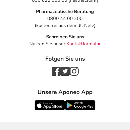
030 622 000 10 (Festnetztarif)
Dauer der Anwendung?
Pharmazeutische Beratung
Die Anwendungsdauer richtet sich nach Art der
0800 44 00 200
Beschwerde und/oder Dauer der Erkrankung und wird
(kostenfrei aus dem dt. Netz)
deshalb nur von Ihrem Arzt bestimmt. Prinzipiell ist die
Dauer der Anwendung zeitlich nicht begrenzt, das
Schreiben Sie uns
Arzneimittel kann daher längerfristig angewendet
Nutzen Sie unser
Kontaktformular
werden.
Folgen Sie uns
Überdosierung?
Es kann zu einer Vielzahl von
Überdosierungserscheinungen kommen, unter anderem
zu Anfälligkeit für blaue Flecken, Dünnerwerden der Haut
Unsere Aponeo App
und Glaukom. Setzen Sie sich bei dem Verdacht auf eine
Überdosierung umgehend mit einem Arzt in Verbindung.
Anwendung vergessen?
Setzen Sie die Anwendung zum nächsten
vorgeschriebenen Zeitpunkt ganz normal (also nicht mit