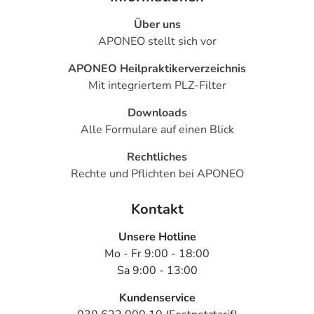
Jahren und
Erwachsene
Über uns
APONEO stellt sich vor
Bei chronisch
Erwachsene
1 Einzeldosis
2-mal täglich
obstruktiver
APONEO Heilpraktikerverzeichnis
Lungenerkrankung
Mit integriertem PLZ-Filter
(COPD):
Downloads
Alle Formulare auf einen Blick
Anwendungshinweise
Rechtliches
Die Gesamtdosis sollte nicht ohne Rücksprache mit
Rechte und Pflichten bei APONEO
einem Arzt oder Apotheker überschritten werden.
Kontakt
Art der Anwendung?
Inhalieren Sie das Arzneimittel. Die Anwendung sollte
Unsere Hotline
vor dem Essen erfolgen. Lassen Sie sich zu der
Mo - Fr 9:00 - 18:00
Anwendung von Ihrem Arzt oder Apotheker beraten. Die
Sa 9:00 - 13:00
Anwendung sollte nur erfolgen, wenn der sichere
Kundenservice
Umgang mit dem Arzneimittel gewährt ist.