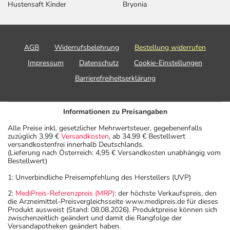
anwenden oder deren Anwendung schon einige Zeit
Hustensaft Kinder
Bryonia
zurückliegt.
Bitte verwenden Sie dieses Arzneimittel nicht mehr nach
dem auf der Packung oder der Umverpackung
AGB
Widerrufsbelehrung
Bestellung widerrufen
angegebenen Verfallsdatum. Das Verfallsdatum bezieht
sich auf den letzten Tag des angegebenen Monats.
Impressum
Datenschutz
Cookie-Einstellungen
Barrierefreiheitserklärung
Informationen zu Preisangaben
Alle Preise inkl. gesetzlicher Mehrwertsteuer, gegebenenfalls
zuzüglich 3,99 €
Versandkosten
, ab 34,99 € Bestellwert
versandkostenfrei innerhalb Deutschlands.
(Lieferung nach Österreich: 4,95 € Versandkosten unabhängig vom
Bestellwert)
1: Unverbindliche Preisempfehlung des Herstellers (UVP)
2:
MediPreis-Referenzpreis (MRP)
: der höchste Verkaufspreis, den
die Arzneimittel-Preisvergleichsseite www.medipreis.de für dieses
Produkt ausweist (Stand: 08.08.2026). Produktpreise können sich
zwischenzeitlich geändert und damit die Rangfolge der
Versandapotheken geändert haben.