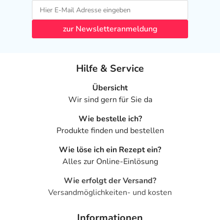
- Mundsoor
- Überempfindlichkeitsreaktionen der Haut, wie:
- Juckreiz
zur Newsletteranmeldung
- Hautausschlag
- Nesselausschlag
Hilfe & Service
Bemerken Sie eine Befindlichkeitsstörung oder
Veränderung während der Behandlung, wenden Sie sich
Übersicht
an Ihren Arzt oder Apotheker.
Wir sind gern für Sie da
Wie bestelle ich?
Für die Information an dieser Stelle werden vor allem
Produkte finden und bestellen
Nebenwirkungen berücksichtigt, die bei mindestens
einem von 1.000 behandelten Patienten auftreten.
Wie löse ich ein Rezept ein?
Dosierung
Alles zur Online-Einlösung
Wie erfolgt der Versand?
Text
Personen
Einzeldosis
Gesamtdosis
Versandmöglichkeiten- und kosten
Bei Asthma:
Jugendliche
1-2
2-mal täglich
ab 16
Einzeldosen
Informationen