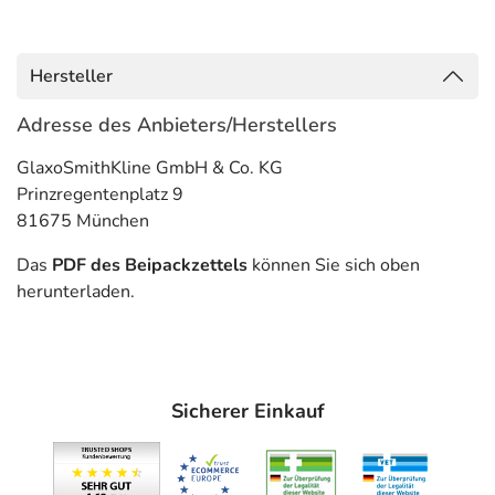
betroffenen Haut bzw. Schleimhaut zu weit reichenden
Beschwerden führen.
Optimal wirkt der Stoff erst, wenn er regelmäßig
Hersteller
angewendet wird.
Adresse des Anbieters/Herstellers
Anwendungsgebiete
GlaxoSmithKline GmbH & Co. KG
- Asthma bronchiale
Prinzregentenplatz 9
- Chronisch obstruktive Lungenerkrankung (COPD), wie:
81675 München
- Chronische Bronchitis
Das
PDF des Beipackzettels
können Sie sich oben
Gegenanzeigen
herunterladen.
Was spricht gegen eine Anwendung?
Immer:
- Überempfindlichkeit gegen die Inhaltsstoffe
Sicherer Einkauf
Unter Umständen - sprechen Sie hierzu mit Ihrem Arzt
oder Apotheker: