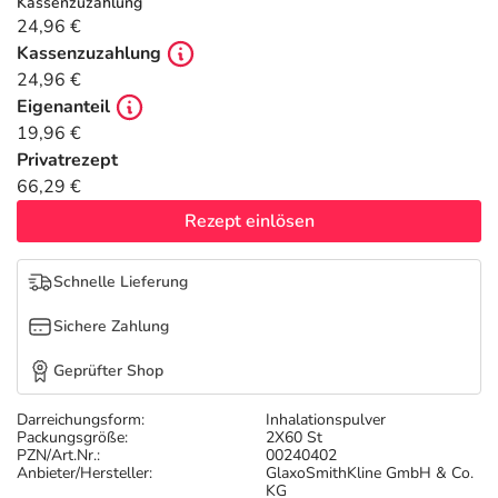
Refluthin, Lasea & Carmenthin Deals
Sport & Fitness
Täglich gut versorgt
Kassenzuzahlung
24,96 €
Kassenzuzahlung
Salus Deals
Tierapotheke
24,96 €
Eigenanteil
Vitamine & Mineralstoffe
19,96 €
Privatrezept
66,29 €
Marken
Rezept einlösen
Schnelle Lieferung
Sichere Zahlung
Geprüfter Shop
Darreichungsform:
Inhalationspulver
Packungsgröße:
2X60 St
PZN/Art.Nr.:
00240402
Anbieter/Hersteller:
GlaxoSmithKline GmbH & Co.
KG