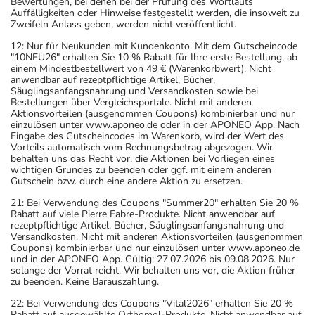
Bewertungen, bei denen bei der Prüfung des Wortlauts
Auffälligkeiten oder Hinweise festgestellt werden, die insoweit zu
Zweifeln Anlass geben, werden nicht veröffentlicht.
12: Nur für Neukunden mit Kundenkonto. Mit dem Gutscheincode
"10NEU26" erhalten Sie 10 % Rabatt für Ihre erste Bestellung, ab
einem Mindestbestellwert von 49 € (Warenkorbwert). Nicht
anwendbar auf rezeptpflichtige Artikel, Bücher,
Säuglingsanfangsnahrung und Versandkosten sowie bei
Bestellungen über Vergleichsportale. Nicht mit anderen
Aktionsvorteilen (ausgenommen Coupons) kombinierbar und nur
einzulösen unter www.aponeo.de oder in der APONEO App. Nach
Eingabe des Gutscheincodes im Warenkorb, wird der Wert des
Vorteils automatisch vom Rechnungsbetrag abgezogen. Wir
behalten uns das Recht vor, die Aktionen bei Vorliegen eines
wichtigen Grundes zu beenden oder ggf. mit einem anderen
Gutschein bzw. durch eine andere Aktion zu ersetzen.
21: Bei Verwendung des Coupons "Summer20" erhalten Sie 20 %
Rabatt auf viele Pierre Fabre-Produkte. Nicht anwendbar auf
rezeptpflichtige Artikel, Bücher, Säuglingsanfangsnahrung und
Versandkosten. Nicht mit anderen Aktionsvorteilen (ausgenommen
Coupons) kombinierbar und nur einzulösen unter www.aponeo.de
und in der APONEO App. Gültig: 27.07.2026 bis 09.08.2026. Nur
solange der Vorrat reicht. Wir behalten uns vor, die Aktion früher
zu beenden. Keine Barauszahlung.
22: Bei Verwendung des Coupons "Vital2026" erhalten Sie 20 %
Rabatt auf ausgewählte Orthomol-Produkte. Nicht anwendbar auf