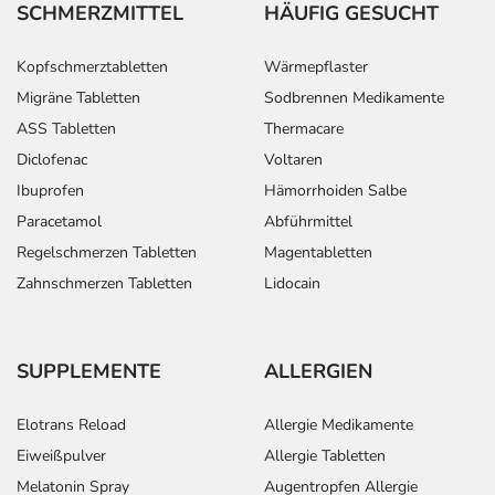
SCHMERZMITTEL
HÄUFIG GESUCHT
der doppelten Menge) fort.
Generell gilt: Achten Sie vor allem bei Säuglingen,
Kopfschmerztabletten
Wärmepflaster
Kleinkindern und älteren Menschen auf eine
Migräne Tabletten
Sodbrennen Medikamente
gewissenhafte Dosierung. Im Zweifelsfalle fragen Sie
ASS Tabletten
Thermacare
Ihren Arzt oder Apotheker nach etwaigen Auswirkungen
Diclofenac
Voltaren
oder Vorsichtsmaßnahmen.
Ibuprofen
Hämorrhoiden Salbe
Paracetamol
Abführmittel
Eine vom Arzt verordnete Dosierung kann von den
Angaben der Packungsbeilage abweichen. Da der Arzt sie
Regelschmerzen Tabletten
Magentabletten
individuell abstimmt, sollten Sie das Arzneimittel daher
Zahnschmerzen Tabletten
Lidocain
nach seinen Anweisungen anwenden.
Aufbewahrung
SUPPLEMENTE
ALLERGIEN
Aufbewahrung
Elotrans Reload
Allergie Medikamente
Das Arzneimittel muss
Eiweißpulver
Allergie Tabletten
- vor Hitze geschützt
Melatonin Spray
Augentropfen Allergie