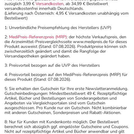
Überdosierung?
zuzüglich 3,99 €
Versandkosten
, ab 34,99 € Bestellwert
Da sich das Arzneimittel aus verschiedenen Wirkstoffen
versandkostenfrei innerhalb Deutschlands.
(Lieferung nach Österreich: 4,95 € Versandkosten unabhängig vom
zusammensetzt, kann es zu einer Vielzahl von
Bestellwert)
Überdosierungserscheinungen kommen, unter anderem
1: Unverbindliche Preisempfehlung des Herstellers (UVP)
zu Bewusstseinsstörungen, Herzrhythmusstörungen
sowie zum Herzstillstand. Setzen Sie sich bei dem
2:
MediPreis-Referenzpreis (MRP)
: der höchste Verkaufspreis, den
die Arzneimittel-Preisvergleichsseite www.medipreis.de für dieses
Verdacht auf eine Überdosierung umgehend mit einem
Produkt ausweist (Stand: 07.08.2026). Produktpreise können sich
Arzt in Verbindung.
zwischenzeitlich geändert und damit die Rangfolge der
Versandapotheken geändert haben.
3: Preisvorteil bezogen auf die UVP des Herstellers
Einnahme vergessen?
Setzen Sie die Einnahme zum nächsten vorgeschriebenen
4: Preisvorteil bezogen auf den MediPreis-Referenzpreis (MRP) für
dieses Produkt (Stand: 07.08.2026).
Zeitpunkt ganz normal (also nicht mit der doppelten
Menge) fort.
5: Sie erhalten den Gutschein für Ihre erste Newsletteranmeldung.
Gutscheinbedingungen: Mindestbestellwert 49 €. Rezeptpflichtige
Artikel, Bücher und Bestellungen von Sonderangeboten und
Generell gilt: Achten Sie vor allem bei Säuglingen,
Angeboten via Vergleichsportalen sind vom Gutschein
ausgeschlossen. Pro Kunde nur ein Gutschein. Nicht kombinierbar
Kleinkindern und älteren Menschen auf eine
mit anderen Gutscheinen, Sonderpreisen und Rabatt-Aktionen.
gewissenhafte Dosierung. Im Zweifelsfalle fragen Sie
8: Nur für Kunden mit Kundenkonto möglich. Der Bestellwert
Ihren Arzt oder Apotheker nach etwaigen Auswirkungen
berechnet sich abzüglich ggf. eingelöster Gutscheine und Coupons.
oder Vorsichtsmaßnahmen.
Nicht auf rezeptpflichtige Artikel und Bücher anwendbar und gilt