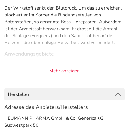
Der Wirkstoff senkt den Blutdruck. Um das zu erreichen,
blockiert er im Körper die Bindungsstellen von
Botenstoffen, so genannte Beta-Rezeptoren. Außerdem
ist der Arzneistoff herzwirksam: Er drosselt die Anzahl
der Schläge (Frequenz) und den Sauerstoffbedarf des
Herzen - die übermäßige Herzarbeit wird vermindert.
Anwendungsgebiete
- Herzschwäche, meist in Kombinationsbehandlung mit
Mehr anzeigen
anderen Arzneimitteln
- Bluthochdruck
Gegenanzeigen
Hersteller
Was spricht gegen eine Anwendung?
Adresse des Anbieters/Herstellers
Immer:
HEUMANN PHARMA GmbH & Co. Generica KG
- Überempfindlichkeit gegen die Inhaltsstoffe
Südwestpark 50