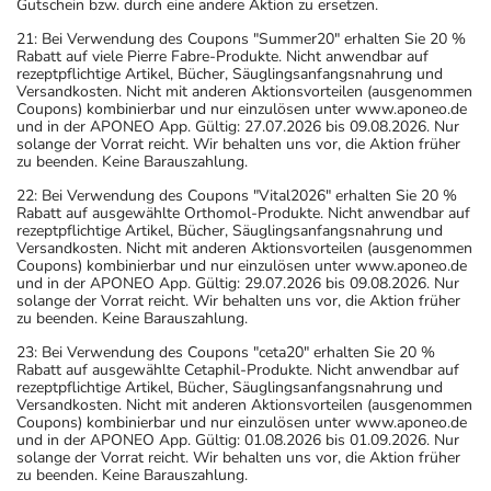
Gutschein bzw. durch eine andere Aktion zu ersetzen.
- Durch plötzliches Absetzen können Probleme oder
21: Bei Verwendung des Coupons "Summer20" erhalten Sie 20 %
Beschwerden auftreten. Deshalb sollte die Behandlung
Rabatt auf viele Pierre Fabre-Produkte. Nicht anwendbar auf
langsam, das heißt mit einem schrittweisen
rezeptpflichtige Artikel, Bücher, Säuglingsanfangsnahrung und
Versandkosten. Nicht mit anderen Aktionsvorteilen (ausgenommen
Ausschleichen der Dosis, beendet werden. Lassen Sie
Coupons) kombinierbar und nur einzulösen unter www.aponeo.de
sich dazu am besten von Ihrem Arzt oder Apotheker
und in der APONEO App. Gültig: 27.07.2026 bis 09.08.2026. Nur
solange der Vorrat reicht. Wir behalten uns vor, die Aktion früher
beraten.
zu beenden. Keine Barauszahlung.
- Dieses Arzneimittel enthält Stoffe, die unter
22: Bei Verwendung des Coupons "Vital2026" erhalten Sie 20 %
Umständen als Dopingstoffe eingeordnet werden
Rabatt auf ausgewählte Orthomol-Produkte. Nicht anwendbar auf
können. Fragen Sie dazu Ihren Arzt oder Apotheker.
rezeptpflichtige Artikel, Bücher, Säuglingsanfangsnahrung und
Versandkosten. Nicht mit anderen Aktionsvorteilen (ausgenommen
- Vorsicht bei Allergie gegen Betablocker!
Coupons) kombinierbar und nur einzulösen unter www.aponeo.de
- Vorsicht bei Allergie gegen Maisstärke!
und in der APONEO App. Gültig: 29.07.2026 bis 09.08.2026. Nur
solange der Vorrat reicht. Wir behalten uns vor, die Aktion früher
- Vorsicht bei Allergie gegen Polyethylenglykol(PEG)-
zu beenden. Keine Barauszahlung.
haltige Stoffe!
23: Bei Verwendung des Coupons "ceta20" erhalten Sie 20 %
- Vorsicht bei Allergie gegen Propylenglykol und ähnliche
Rabatt auf ausgewählte Cetaphil-Produkte. Nicht anwendbar auf
Stoffe!
rezeptpflichtige Artikel, Bücher, Säuglingsanfangsnahrung und
Versandkosten. Nicht mit anderen Aktionsvorteilen (ausgenommen
- Vorsicht bei einer Unverträglichkeit gegenüber Glucose.
Coupons) kombinierbar und nur einzulösen unter www.aponeo.de
Wenn Sie eine Diabetes-Diät einhalten müssen, sollten
und in der APONEO App. Gültig: 01.08.2026 bis 01.09.2026. Nur
solange der Vorrat reicht. Wir behalten uns vor, die Aktion früher
Sie den Zuckergehalt berücksichtigen.
zu beenden. Keine Barauszahlung.