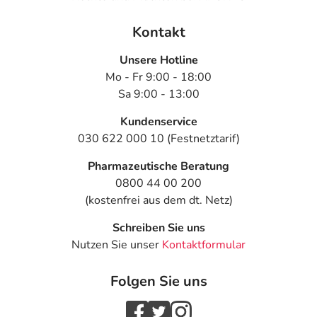
- Erbrechen
- Verstopfung
Kontakt
- Durchfälle
Unsere Hotline
- Bauchschmerzen
Mo - Fr 9:00 - 18:00
- Gewichtszunahme
Sa 9:00 - 13:00
- Mundtrockenheit
- Kopfschmerzen
Kundenservice
- Schwindel
030 622 000 10 (Festnetztarif)
- Müdigkeit
- Schlafstörungen
Pharmazeutische Beratung
- Konzentrationsstörungen
0800 44 00 200
- Depressionen
(kostenfrei aus dem dt. Netz)
- Delirium (Verwirrtheit), evtl. mit Halluzinationen
Schreiben Sie uns
- Alpträume und verstärkte Traumaktivität
Nutzen Sie unser
Kontaktformular
- Schwitzen
- Missempfindungen, wie Kribbeln, Ameisenlaufen oder
Folgen Sie uns
Taubheit
- Kältegefühl an Armen und Beinen
- Muskelschwäche