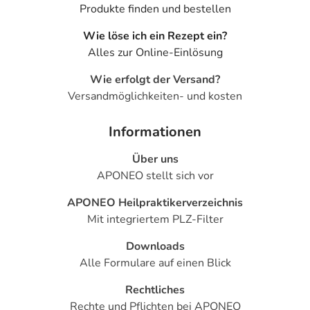
spielen verschiedene Überlegungen eine Rolle, ob und
Produkte finden und bestellen
wie das Arzneimittel in der Schwangerschaft angewendet
werden kann.
Wie löse ich ein Rezept ein?
- Stillzeit: Wenden Sie sich an Ihren Arzt oder Apotheker.
Alles zur Online-Einlösung
Er wird Ihre besondere Ausgangslage prüfen und Sie
Wie erfolgt der Versand?
entsprechend beraten, ob und wie Sie mit dem Stillen
Versandmöglichkeiten- und kosten
weitermachen können.
Informationen
Ist Ihnen das Arzneimittel trotz einer Gegenanzeige
verordnet worden, sprechen Sie mit Ihrem Arzt oder
Über uns
Apotheker. Der therapeutische Nutzen kann höher sein,
APONEO stellt sich vor
als das Risiko, das die Anwendung bei einer
Gegenanzeige in sich birgt.
APONEO Heilpraktikerverzeichnis
Mit integriertem PLZ-Filter
Nebenwirkungen
Downloads
Welche unerwünschten Wirkungen können auftreten?
Alle Formulare auf einen Blick
- Magen-Darm-Beschwerden, wie:
Rechtliches
- Übelkeit
Rechte und Pflichten bei APONEO