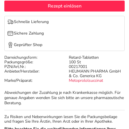
Refluthin, Lasea & Carmenthin Deals
Sport & Fitness
Täglich gut versorgt
Rezept einlösen
Salus Deals
Tierapotheke
Schnelle Lieferung
Sichere Zahlung
Vitamine & Mineralstoffe
Geprüfter Shop
Marken
Darreichungsform:
Retard-Tabletten
Packungsgröße:
100 St
PZN/Art.Nr.:
00217001
Anbieter/Hersteller:
HEUMANN PHARMA GmbH
& Co. Generica KG
Marke/Präparat:
Metoprololsuccinat
Abweichungen der Zuzahlung je nach Krankenkasse möglich. Für
genaue Angaben wenden Sie sich bitte an unsere pharmazeutische
Beratung.
Zu Risiken und Nebenwirkungen lesen Sie die Packungsbeilage
und fragen Sie Ihre Ärztin, Ihren Arzt oder in Ihrer Apotheke.
Bitte beachten Sie die weiterführenden Informationen Ihres