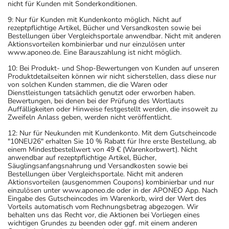
nicht für Kunden mit Sonderkonditionen.
Eine vom Arzt verordnete Dosierung kann von den
9: Nur für Kunden mit Kundenkonto möglich. Nicht auf
rezeptpflichtige Artikel, Bücher und Versandkosten sowie bei
Angaben der Packungsbeilage abweichen. Da der Arzt sie
Bestellungen über Vergleichsportale anwendbar. Nicht mit anderen
individuell abstimmt, sollten Sie das Arzneimittel daher
Aktionsvorteilen kombinierbar und nur einzulösen unter
www.aponeo.de. Eine Barauszahlung ist nicht möglich.
nach seinen Anweisungen anwenden.
10: Bei Produkt- und Shop-Bewertungen von Kunden auf unseren
Aufbewahrung
Produktdetailseiten können wir nicht sicherstellen, dass diese nur
von solchen Kunden stammen, die die Waren oder
Dienstleistungen tatsächlich genutzt oder erworben haben.
Aufbewahrung
Bewertungen, bei denen bei der Prüfung des Wortlauts
Auffälligkeiten oder Hinweise festgestellt werden, die insoweit zu
Zweifeln Anlass geben, werden nicht veröffentlicht.
Das Arzneimittel muss vor Hitze geschützt aufbewahrt
werden.
12: Nur für Neukunden mit Kundenkonto. Mit dem Gutscheincode
"10NEU26" erhalten Sie 10 % Rabatt für Ihre erste Bestellung, ab
Wichtige Hinweise
einem Mindestbestellwert von 49 € (Warenkorbwert). Nicht
anwendbar auf rezeptpflichtige Artikel, Bücher,
Was sollten Sie beachten?
Säuglingsanfangsnahrung und Versandkosten sowie bei
Bestellungen über Vergleichsportale. Nicht mit anderen
- Vorsicht: Das Reaktionsvermögen kann auch bei
Aktionsvorteilen (ausgenommen Coupons) kombinierbar und nur
bestimmungsgemäßem Gebrauch beeinträchtigt sein.
einzulösen unter www.aponeo.de oder in der APONEO App. Nach
Eingabe des Gutscheincodes im Warenkorb, wird der Wert des
Achten Sie vor allem darauf, wenn Sie am Straßenverkehr
Vorteils automatisch vom Rechnungsbetrag abgezogen. Wir
teilnehmen oder Maschinen (auch im Haushalt) bedienen,
behalten uns das Recht vor, die Aktionen bei Vorliegen eines
wichtigen Grundes zu beenden oder ggf. mit einem anderen
mit denen Sie sich verletzen können.