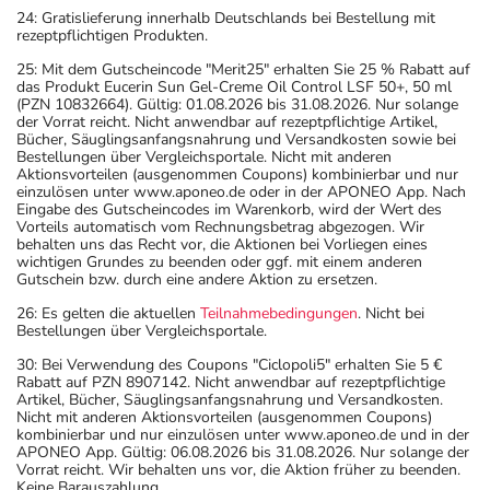
- Vorsicht bei einer Unverträglichkeit gegenüber
24: Gratislieferung innerhalb Deutschlands bei Bestellung mit
Saccharose. Wenn Sie eine Diabetes-Diät einhalten
rezeptpflichtigen Produkten.
müssen, sollten Sie den Zuckergehalt berücksichtigen.
25: Mit dem Gutscheincode "Merit25" erhalten Sie 25 % Rabatt auf
- Es kann Arzneimittel geben, mit denen
das Produkt Eucerin Sun Gel-Creme Oil Control LSF 50+, 50 ml
(PZN 10832664). Gültig: 01.08.2026 bis 31.08.2026. Nur solange
Wechselwirkungen auftreten. Sie sollten deswegen
der Vorrat reicht. Nicht anwendbar auf rezeptpflichtige Artikel,
generell vor der Behandlung mit einem neuen
Bücher, Säuglingsanfangsnahrung und Versandkosten sowie bei
Bestellungen über Vergleichsportale. Nicht mit anderen
Arzneimittel jedes andere, das Sie bereits anwenden,
Aktionsvorteilen (ausgenommen Coupons) kombinierbar und nur
dem Arzt oder Apotheker angeben. Das gilt auch für
einzulösen unter www.aponeo.de oder in der APONEO App. Nach
Eingabe des Gutscheincodes im Warenkorb, wird der Wert des
Arzneimittel, die Sie selbst kaufen, nur gelegentlich
Vorteils automatisch vom Rechnungsbetrag abgezogen. Wir
anwenden oder deren Anwendung schon einige Zeit
behalten uns das Recht vor, die Aktionen bei Vorliegen eines
wichtigen Grundes zu beenden oder ggf. mit einem anderen
zurückliegt.
Gutschein bzw. durch eine andere Aktion zu ersetzen.
Bitte verwenden Sie dieses Arzneimittel nicht mehr nach
26: Es gelten die aktuellen
Teilnahmebedingungen
. Nicht bei
dem auf der Packung oder der Umverpackung
Bestellungen über Vergleichsportale.
angegebenen Verfallsdatum. Das Verfallsdatum bezieht
30: Bei Verwendung des Coupons "Ciclopoli5" erhalten Sie 5 €
sich auf den letzten Tag des angegebenen Monats.
Rabatt auf PZN 8907142. Nicht anwendbar auf rezeptpflichtige
Artikel, Bücher, Säuglingsanfangsnahrung und Versandkosten.
Nicht mit anderen Aktionsvorteilen (ausgenommen Coupons)
kombinierbar und nur einzulösen unter www.aponeo.de und in der
APONEO App. Gültig: 06.08.2026 bis 31.08.2026. Nur solange der
Vorrat reicht. Wir behalten uns vor, die Aktion früher zu beenden.
Keine Barauszahlung.