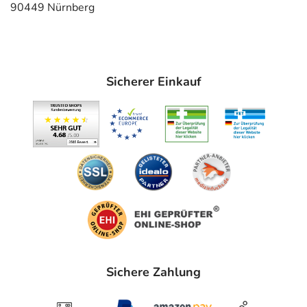
- Bronchien, die überempfindlich reagieren, z.B. bei
90449 Nürnberg
Asthma bronchiale oder obstruktiven, d.h. die Atemwege
einengende Atemwegserkrankungen
- Akuter Herzinfarkt
- Niedriger Blutdruck
Sicherer Einkauf
- Pulserniedrigung
- Durchblutungsstörungen der Peripherie (z.B. Arme,
Beine), die schon sehr weit fortgeschritten sind, wie z.B.
eine arterielle Verschlusskrankheit, oder auch ein
Raynaud-Syndrom
- AV-Block (Störung der Erregungsleitung vom Vorhof
des Herzens zur Kammer), 2. und 3. Grad
- Sinuatrialer Block (gestörte Entstehung des
Herzschlags im Herzvorhof)
- Sinusknotensyndrom (Störung bei der Entstehung des
Herzschlags im Ursprung)
- Schock
Sichere Zahlung
- Verschiebung des Säure-Basen-Gleichgewichts im Blut
zur saueren Seite (Azidose)