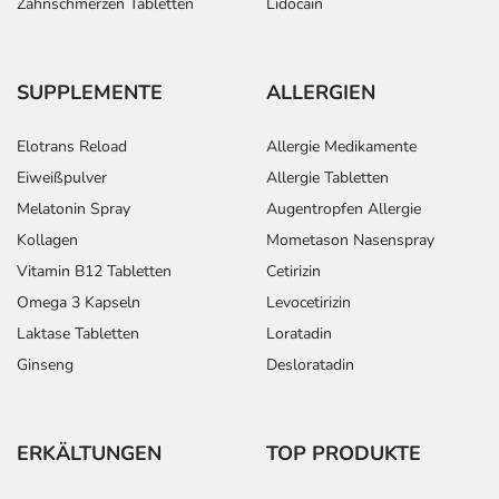
Zahnschmerzen Tabletten
Lidocain
- Hautrötung
- Hautausschlag, zum Teil auch als allergische
Reaktionen auf Licht
- Anstieg der Blutfettwerte (Serumtriglyceride)
SUPPLEMENTE
ALLERGIEN
Bemerken Sie eine Befindlichkeitsstörung oder
Elotrans Reload
Allergie Medikamente
Veränderung während der Behandlung, wenden Sie sich
Eiweißpulver
Allergie Tabletten
an Ihren Arzt oder Apotheker.
Melatonin Spray
Augentropfen Allergie
Kollagen
Mometason Nasenspray
Für die Information an dieser Stelle werden vor allem
Vitamin B12 Tabletten
Cetirizin
Nebenwirkungen berücksichtigt, die bei mindestens
einem von 1.000 behandelten Patienten auftreten.
Omega 3 Kapseln
Levocetirizin
Laktase Tabletten
Loratadin
Dosierung
Ginseng
Desloratadin
Text
Personen
Einzeldosis
Gesamtdosis
Z
Herzschwäche:
Erwachsene
1/2-1
1-mal täglich
u
ERKÄLTUNGEN
TOP PRODUKTE
Tablette
v
M