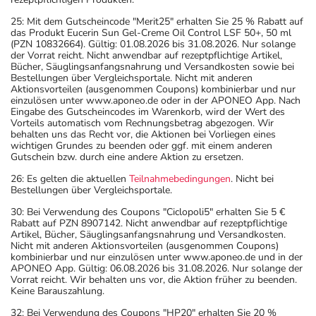
25: Mit dem Gutscheincode "Merit25" erhalten Sie 25 % Rabatt auf
das Produkt Eucerin Sun Gel-Creme Oil Control LSF 50+, 50 ml
(PZN 10832664). Gültig: 01.08.2026 bis 31.08.2026. Nur solange
der Vorrat reicht. Nicht anwendbar auf rezeptpflichtige Artikel,
Bücher, Säuglingsanfangsnahrung und Versandkosten sowie bei
Bestellungen über Vergleichsportale. Nicht mit anderen
Aktionsvorteilen (ausgenommen Coupons) kombinierbar und nur
einzulösen unter www.aponeo.de oder in der APONEO App. Nach
Eingabe des Gutscheincodes im Warenkorb, wird der Wert des
Vorteils automatisch vom Rechnungsbetrag abgezogen. Wir
behalten uns das Recht vor, die Aktionen bei Vorliegen eines
wichtigen Grundes zu beenden oder ggf. mit einem anderen
Gutschein bzw. durch eine andere Aktion zu ersetzen.
26: Es gelten die aktuellen
Teilnahmebedingungen
. Nicht bei
Bestellungen über Vergleichsportale.
30: Bei Verwendung des Coupons "Ciclopoli5" erhalten Sie 5 €
Rabatt auf PZN 8907142. Nicht anwendbar auf rezeptpflichtige
Artikel, Bücher, Säuglingsanfangsnahrung und Versandkosten.
Nicht mit anderen Aktionsvorteilen (ausgenommen Coupons)
kombinierbar und nur einzulösen unter www.aponeo.de und in der
APONEO App. Gültig: 06.08.2026 bis 31.08.2026. Nur solange der
Vorrat reicht. Wir behalten uns vor, die Aktion früher zu beenden.
Keine Barauszahlung.
32: Bei Verwendung des Coupons "HP20" erhalten Sie 20 %