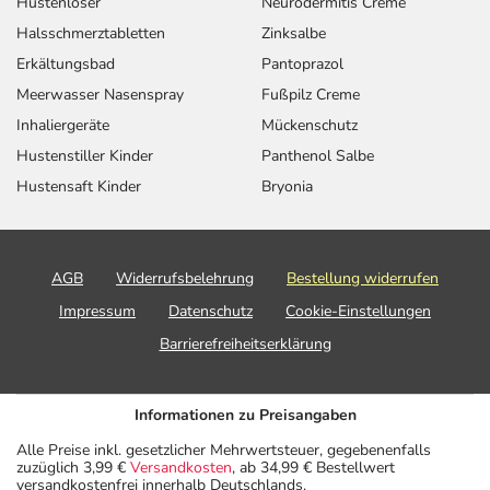
Hustenlöser
Neurodermitis Creme
Halsschmerztabletten
Zinksalbe
Eine vom Arzt verordnete Dosierung kann von den
Erkältungsbad
Pantoprazol
Angaben der Packungsbeilage abweichen. Da der Arzt sie
individuell abstimmt, sollten Sie das Arzneimittel daher
Meerwasser Nasenspray
Fußpilz Creme
nach seinen Anweisungen anwenden.
Inhaliergeräte
Mückenschutz
Hustenstiller Kinder
Panthenol Salbe
Aufbewahrung
Hustensaft Kinder
Bryonia
Aufbewahrung
Das Arzneimittel muss
AGB
Widerrufsbelehrung
Bestellung widerrufen
- vor Hitze geschützt
- vor Feuchtigkeit geschützt (z.B. im fest verschlossenen
Impressum
Datenschutz
Cookie-Einstellungen
Behältnis)
Barrierefreiheitserklärung
aufbewahrt werden.
Wichtige Hinweise
Informationen zu Preisangaben
Was sollten Sie beachten?
Alle Preise inkl. gesetzlicher Mehrwertsteuer, gegebenenfalls
- Bei Frauen im gebärfähigen Alter sind während und
zuzüglich 3,99 €
Versandkosten
, ab 34,99 € Bestellwert
unter Umständen auch eine Zeit lang nach der Therapie
versandkostenfrei innerhalb Deutschlands.