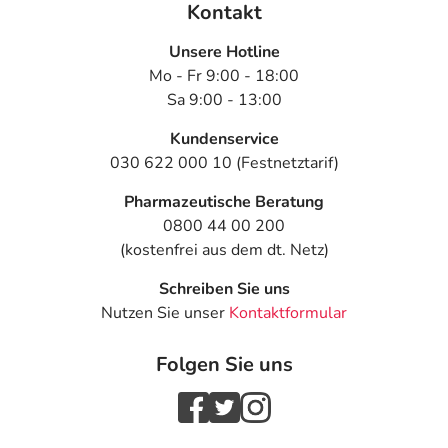
Nebenwirkungen berücksichtigt, die bei mindestens
Kontakt
einem von 1.000 behandelten Patienten auftreten.
Unsere Hotline
Dosierung
Mo - Fr 9:00 - 18:00
Sa 9:00 - 13:00
Text
Personen
Einzeldosis
Gesamt
Kundenservice
Erhöhte
Erwachsene
1 Tablette
1-mal täg
030 622 000 10 (Festnetztarif)
Fettkonzentration im
Blut (Cholesterin):
Pharmazeutische Beratung
0800 44 00 200
(kostenfrei aus dem dt. Netz)
Schreiben Sie uns
Nutzen Sie unser
Kontaktformular
Vorbeugung gegen
Erwachsene
2 Tabletten
1-mal täg
Folgen Sie uns
Durchblutungsstörungen
der Herzgefäße: