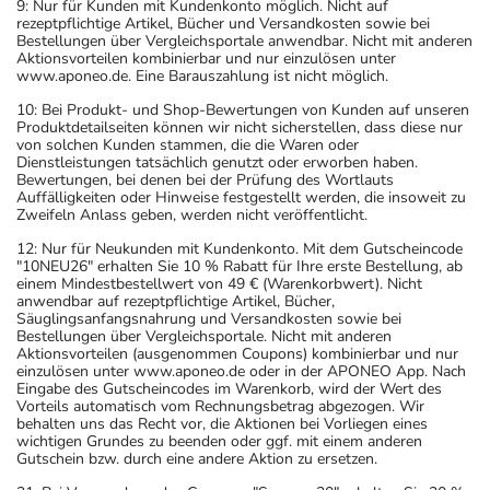
angegebenen Verfallsdatum. Das Verfallsdatum bezieht
9: Nur für Kunden mit Kundenkonto möglich. Nicht auf
rezeptpflichtige Artikel, Bücher und Versandkosten sowie bei
sich auf den letzten Tag des angegebenen Monats.
Bestellungen über Vergleichsportale anwendbar. Nicht mit anderen
Aktionsvorteilen kombinierbar und nur einzulösen unter
www.aponeo.de. Eine Barauszahlung ist nicht möglich.
10: Bei Produkt- und Shop-Bewertungen von Kunden auf unseren
Produktdetailseiten können wir nicht sicherstellen, dass diese nur
von solchen Kunden stammen, die die Waren oder
Dienstleistungen tatsächlich genutzt oder erworben haben.
Bewertungen, bei denen bei der Prüfung des Wortlauts
Auffälligkeiten oder Hinweise festgestellt werden, die insoweit zu
Zweifeln Anlass geben, werden nicht veröffentlicht.
12: Nur für Neukunden mit Kundenkonto. Mit dem Gutscheincode
"10NEU26" erhalten Sie 10 % Rabatt für Ihre erste Bestellung, ab
einem Mindestbestellwert von 49 € (Warenkorbwert). Nicht
anwendbar auf rezeptpflichtige Artikel, Bücher,
Säuglingsanfangsnahrung und Versandkosten sowie bei
Bestellungen über Vergleichsportale. Nicht mit anderen
Aktionsvorteilen (ausgenommen Coupons) kombinierbar und nur
einzulösen unter www.aponeo.de oder in der APONEO App. Nach
Eingabe des Gutscheincodes im Warenkorb, wird der Wert des
Vorteils automatisch vom Rechnungsbetrag abgezogen. Wir
behalten uns das Recht vor, die Aktionen bei Vorliegen eines
wichtigen Grundes zu beenden oder ggf. mit einem anderen
Gutschein bzw. durch eine andere Aktion zu ersetzen.