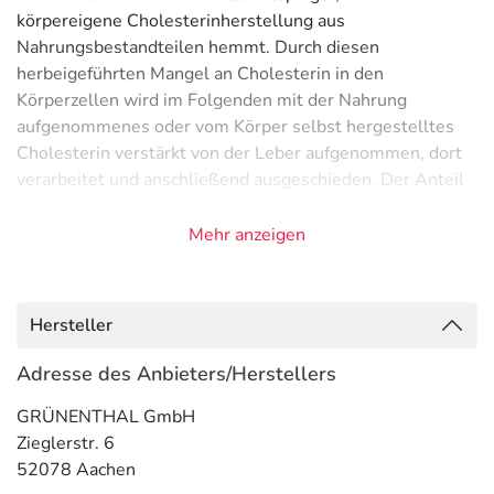
körpereigene Cholesterinherstellung aus
Nahrungsbestandteilen hemmt. Durch diesen
herbeigeführten Mangel an Cholesterin in den
Körperzellen wird im Folgenden mit der Nahrung
aufgenommenes oder vom Körper selbst hergestelltes
Cholesterin verstärkt von der Leber aufgenommen, dort
verarbeitet und anschließend ausgeschieden. Der Anteil
an in der Blutbahn zirkulierenden Fetten wird somit
reduziert und deren Anlagerung an die Gefäßinnenwände
Mehr anzeigen
("Verkalkung") vermindert. Die Zusammensetzung der
Blutfette wird außerdem zugunsten der besser
verträglichen Variante (sog. HDL-Cholesterin)
Hersteller
verschoben.
Adresse des Anbieters/Herstellers
Anwendungsgebiete
GRÜNENTHAL GmbH
- Erhöhte Cholesterolwerte
Zieglerstr. 6
- Vorbeugung gegen Durchblutungsstörungen der
52078 Aachen
Herzgefäße, wenn bereits ein erhöhtes Risiko für eine