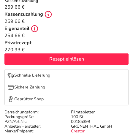
Refluthin, Lasea & Carmenthin Deals
Sport & Fitness
Täglich gut versorgt
Kassenzuzahlung
259,66 €
Kassenzuzahlung
Salus Deals
Tierapotheke
259,66 €
Eigenanteil
Vitamine & Mineralstoffe
254,66 €
Privatrezept
270,93 €
Marken
Rezept einlösen
Schnelle Lieferung
Sichere Zahlung
Geprüfter Shop
Darreichungsform:
Filmtabletten
Packungsgröße:
100 St
PZN/Art.Nr.:
00185399
Anbieter/Hersteller:
GRÜNENTHAL GmbH
Marke/Präparat:
Crestor