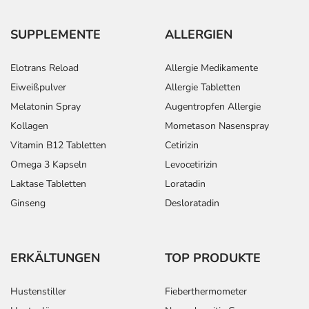
werden.
SUPPLEMENTE
ALLERGIEN
Überdosierung?
Bei einer Überdosierung kann es unter anderem zu
Elotrans Reload
Allergie Medikamente
Übelkeit, Bauchschmerzen, Verstopfung und
Kopfschmerzen kommen. Setzen Sie sich bei dem
Eiweißpulver
Allergie Tabletten
Verdacht auf eine Überdosierung umgehend mit einem
Melatonin Spray
Augentropfen Allergie
Arzt in Verbindung.
Kollagen
Mometason Nasenspray
Vitamin B12 Tabletten
Cetirizin
Einnahme vergessen?
Omega 3 Kapseln
Levocetirizin
Setzen Sie die Einnahme zum nächsten vorgeschriebenen
Laktase Tabletten
Loratadin
Zeitpunkt ganz normal (also nicht mit der doppelten
Menge) fort.
Ginseng
Desloratadin
Generell gilt: Achten Sie vor allem bei Säuglingen,
Kleinkindern und älteren Menschen auf eine
ERKÄLTUNGEN
TOP PRODUKTE
gewissenhafte Dosierung. Im Zweifelsfalle fragen Sie
Ihren Arzt oder Apotheker nach etwaigen Auswirkungen
Hustenstiller
Fieberthermometer
oder Vorsichtsmaßnahmen.