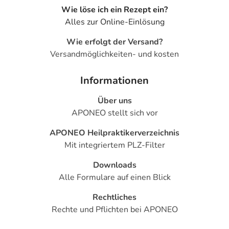
Wie löse ich ein Rezept ein?
Alles zur Online-Einlösung
- Diabetes mellitus (Zuckerkrankheit)
- Kopfschmerzen
Wie erfolgt der Versand?
- Schwindel
Versandmöglichkeiten- und kosten
- Verstopfung
- Übelkeit
Informationen
- Bauchschmerzen
- Muskelschmerzen
Über uns
- Kraftlosigkeit bzw. Schwäche
APONEO stellt sich vor
- Juckreiz
APONEO Heilpraktikerverzeichnis
- Hautausschlag
Mit integriertem PLZ-Filter
- Nesselausschlag
Downloads
Bemerken Sie eine Befindlichkeitsstörung oder
Alle Formulare auf einen Blick
Veränderung während der Behandlung, wenden Sie sich
an Ihren Arzt oder Apotheker.
Rechtliches
Rechte und Pflichten bei APONEO
Für die Information an dieser Stelle werden vor allem