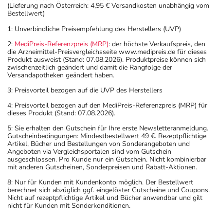
(Lieferung nach Österreich: 4,95 € Versandkosten unabhängig vom
wirksame Verhütungsmethoden erforderlich. Sprechen
Bestellwert)
Sie hierzu Ihren Arzt oder Apotheker an.
1: Unverbindliche Preisempfehlung des Herstellers (UVP)
- Vorsicht bei Allergie gegen Statine wie Fluvastatin!
- Vorsicht bei Allergie gegen Propylenglykol und ähnliche
2:
MediPreis-Referenzpreis (MRP)
: der höchste Verkaufspreis, den
die Arzneimittel-Preisvergleichsseite www.medipreis.de für dieses
Stoffe!
Produkt ausweist (Stand: 07.08.2026). Produktpreise können sich
- Vorsicht bei einer Unverträglichkeit gegenüber Lactose.
zwischenzeitlich geändert und damit die Rangfolge der
Versandapotheken geändert haben.
Wenn Sie eine Diabetes-Diät einhalten müssen, sollten
Sie den Zuckergehalt berücksichtigen.
3: Preisvorteil bezogen auf die UVP des Herstellers
- Es kann Arzneimittel geben, mit denen
4: Preisvorteil bezogen auf den MediPreis-Referenzpreis (MRP) für
dieses Produkt (Stand: 07.08.2026).
Wechselwirkungen auftreten. Sie sollten deswegen
generell vor der Behandlung mit einem neuen
5: Sie erhalten den Gutschein für Ihre erste Newsletteranmeldung.
Gutscheinbedingungen: Mindestbestellwert 49 €. Rezeptpflichtige
Arzneimittel jedes andere, das Sie bereits anwenden,
Artikel, Bücher und Bestellungen von Sonderangeboten und
dem Arzt oder Apotheker angeben. Das gilt auch für
Angeboten via Vergleichsportalen sind vom Gutschein
ausgeschlossen. Pro Kunde nur ein Gutschein. Nicht kombinierbar
Arzneimittel, die Sie selbst kaufen, nur gelegentlich
mit anderen Gutscheinen, Sonderpreisen und Rabatt-Aktionen.
anwenden oder deren Anwendung schon einige Zeit
8: Nur für Kunden mit Kundenkonto möglich. Der Bestellwert
zurückliegt.
berechnet sich abzüglich ggf. eingelöster Gutscheine und Coupons.
Bitte verwenden Sie dieses Arzneimittel nicht mehr nach
Nicht auf rezeptpflichtige Artikel und Bücher anwendbar und gilt
nicht für Kunden mit Sonderkonditionen.
dem auf der Packung oder der Umverpackung