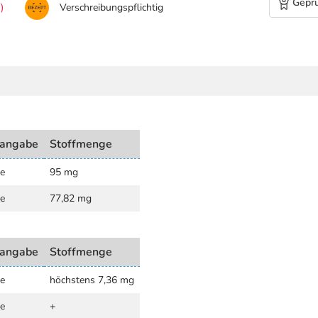
Geprü
)
Verschreibungspflichtig
angabe
Stoffmenge
te
95 mg
te
77,82 mg
angabe
Stoffmenge
te
höchstens 7,36 mg
te
+