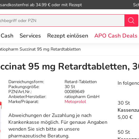
sandkostenfrei ab 34.99 € oder mit Rezept
Sc
 Cash
Services
Rezept einlösen
APO Cash Deals
atiopharm Succinat 95 mg Retardtabletten
ccinat 95 mg Retardtabletten, 3
Darreichungsform:
Retard-Tabletten
In folgen
Packungsgröße:
30 St
PZN/Art.Nr.:
00089649
Anbieter/Hersteller:
ratiopharm GmbH
Marke/Präparat:
Metoprolol
30 St
Kassenzu
Abweichungen der Zuzahlung je nach
5,00 €
Krankenkasse möglich. Für genaue Angaben
wenden Sie sich bitte an unsere
50 St
pharmazeutische Beratung.