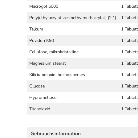
Macrogol 6000
1 Tablet
Poly(ethylacrylat-
co
-methylmethacrylat) (2:1)
1 Tablet
Talkum
1 Tablet
Povidon K90
1 Tablet
Cellulose, mikrokristalline
1 Tablet
Magnesium stearat
1 Tablet
Siliciumdioxid, hochdisperses
1 Tablet
Glucose
1 Tablet
Hypromellose
1 Tablet
Titandioxid
1 Tablet
Gebrauchsinformation