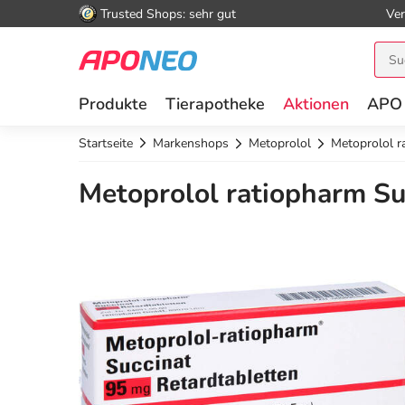
Trusted Shops: sehr gut
Ver
Produkte
Tierapotheke
Aktionen
APO
Startseite
Markenshops
Metoprolol
Metoprolol r
Metoprolol ratiopharm Su