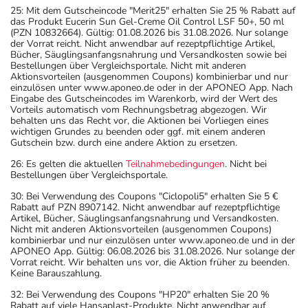
25: Mit dem Gutscheincode "Merit25" erhalten Sie 25 % Rabatt auf
das Produkt Eucerin Sun Gel-Creme Oil Control LSF 50+, 50 ml
(PZN 10832664). Gültig: 01.08.2026 bis 31.08.2026. Nur solange
der Vorrat reicht. Nicht anwendbar auf rezeptpflichtige Artikel,
Bücher, Säuglingsanfangsnahrung und Versandkosten sowie bei
Bestellungen über Vergleichsportale. Nicht mit anderen
Aktionsvorteilen (ausgenommen Coupons) kombinierbar und nur
einzulösen unter www.aponeo.de oder in der APONEO App. Nach
Eingabe des Gutscheincodes im Warenkorb, wird der Wert des
Vorteils automatisch vom Rechnungsbetrag abgezogen. Wir
behalten uns das Recht vor, die Aktionen bei Vorliegen eines
wichtigen Grundes zu beenden oder ggf. mit einem anderen
Gutschein bzw. durch eine andere Aktion zu ersetzen.
26: Es gelten die aktuellen
Teilnahmebedingungen
. Nicht bei
Bestellungen über Vergleichsportale.
30: Bei Verwendung des Coupons "Ciclopoli5" erhalten Sie 5 €
Rabatt auf PZN 8907142. Nicht anwendbar auf rezeptpflichtige
Artikel, Bücher, Säuglingsanfangsnahrung und Versandkosten.
Nicht mit anderen Aktionsvorteilen (ausgenommen Coupons)
kombinierbar und nur einzulösen unter www.aponeo.de und in der
APONEO App. Gültig: 06.08.2026 bis 31.08.2026. Nur solange der
Vorrat reicht. Wir behalten uns vor, die Aktion früher zu beenden.
Keine Barauszahlung.
32: Bei Verwendung des Coupons "HP20" erhalten Sie 20 %
Rabatt auf viele Hansaplast-Produkte. Nicht anwendbar auf