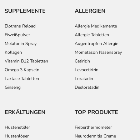
SUPPLEMENTE
ALLERGIEN
Elotrans Reload
Allergie Medikamente
Eiweißpulver
Allergie Tabletten
Melatonin Spray
Augentropfen Allergie
Kollagen
Mometason Nasenspray
Vitamin B12 Tabletten
Cetirizin
Omega 3 Kapseln
Levocetirizin
Laktase Tabletten
Loratadin
Ginseng
Desloratadin
ERKÄLTUNGEN
TOP PRODUKTE
Hustenstiller
Fieberthermometer
Hustenlöser
Neurodermitis Creme