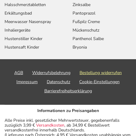
Halsschmerztabletten
Zinksalbe
Erkältungsbad
Pantoprazol
Meerwasser Nasenspray
Fußpilz Creme
Inhaliergeräte
Mückenschutz
Hustenstiller Kinder
Panthenol Salbe
Hustensaft Kinder
Bryonia
AGB
Widerrufsbelehrung
Bestellung widerrufen
Impressum
Datenschutz
Cookie-Einstellungen
Barrierefreiheitserklärung
Informationen zu Preisangaben
Alle Preise inkl. gesetzlicher Mehrwertsteuer, gegebenenfalls
zuzüglich 3,99 €
Versandkosten
, ab 34,99 € Bestellwert
versandkostenfrei innerhalb Deutschlands.
(Lieferung nach Österreich: 4,95 € Versandkosten unabhängig vom