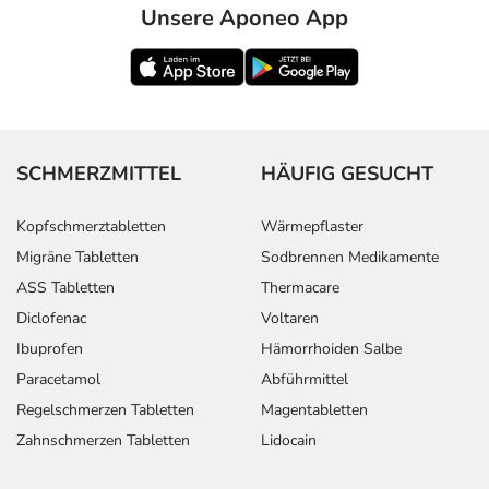
Unsere Aponeo App
SCHMERZMITTEL
HÄUFIG GESUCHT
Kopfschmerztabletten
Wärmepflaster
Migräne Tabletten
Sodbrennen Medikamente
ASS Tabletten
Thermacare
Diclofenac
Voltaren
Ibuprofen
Hämorrhoiden Salbe
Paracetamol
Abführmittel
Regelschmerzen Tabletten
Magentabletten
Zahnschmerzen Tabletten
Lidocain