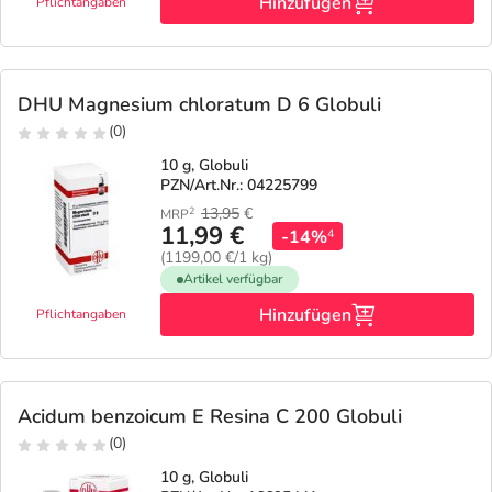
Refluthin, Lasea & Carmenthin Deals
Sport & Fitness
Täglich gut versorgt
Hinzufügen
Pflichtangaben
Salus Deals
Tierapotheke
DHU Magnesium chloratum D 6 Globuli
Vitamine & Mineralstoffe
(0)
10 g, Globuli
PZN/Art.Nr.: 04225799
Marken
13,95
€
2
MRP
11,99 €
-14%
4
(1199,00 €/1 kg)
Artikel verfügbar
Hinzufügen
Pflichtangaben
Acidum benzoicum E Resina C 200 Globuli
(0)
10 g, Globuli