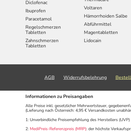
Diclofenac
Voltaren
Ibuprofen
Hämorrhoiden Salbe
Paracetamol
Abführmittel
Regelschmerzen
Tabletten
Magentabletten
Zahnschmerzen
Lidocain
Tabletten
AGB
Widerrufsbelehrung
Bestel
Informationen zu Preisangaben
Alle Preise inkl. gesetzlicher Mehrwertsteuer, gegebenenf
(Lieferung nach Österreich: 4,95 € Versandkosten unabhä
1: Unverbindliche Preisempfehlung des Herstellers (UVP)
2:
MediPreis-Referenzpreis (MRP)
: der höchste Verkaufspr