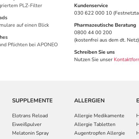
griertem PLZ-Filter
Kundenservice
030 622 000 10 (Festnetztar
ads
mulare auf einen Blick
Pharmazeutische Beratung
0800 44 00 200
ches
(kostenfrei aus dem dt. Netz)
und Pflichten bei APONEO
Schreiben Sie uns
Nutzen Sie unser
Kontaktfor
SUPPLEMENTE
ALLERGIEN
Elotrans Reload
Allergie Medikamente
H
Eiweißpulver
Allergie Tabletten
H
Melatonin Spray
Augentropfen Allergie
H