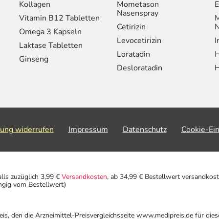
Kollagen
Mometason
E
Nasenspray
Vitamin B12 Tabletten
M
Cetirizin
N
Omega 3 Kapseln
Levocetirizin
I
Laktase Tabletten
Loratadin
H
Ginseng
Desloratadin
H
lung widerrufen
Impressum
Datenschutz
Cookie-Ei
alls zuzüglich 3,99 €
Versandkosten
, ab 34,99 € Bestellwert versandkost
ngig vom Bestellwert)
eis, den die Arzneimittel-Preisvergleichsseite www.medipreis.de für die