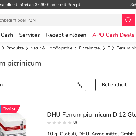
sandkostenfrei ab 34.99 € oder mit Rezept
Sc
 Cash
Services
Rezept einlösen
APO Cash Deals
Produkte
Natur & Homöopathie
Einzelmittel
F
Ferrum pi
m picrinicum
rn
Beliebtheit
DHU Ferrum picrinicum D 12 Glo
(0)
10 g, Globuli
, DHU-Arzneimittel GmbH 