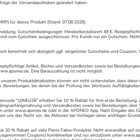
gfolge der Versandapotheken geändert haben.
MRP) für dieses Produkt (Stand: 07.08.2026).
nmeldung. Gutscheinbedingungen: Mindestbestellwert 49 €. Rezeptpflicht
ind vom Gutschein ausgeschlossen. Pro Kunde nur ein Gutschein. Nicht
rt berechnet sich abzüglich ggf. eingelöster Gutscheine und Coupons. N
eptpflichtige Artikel, Bücher und Versandkosten sowie bei Bestellunge
www.aponeo.de. Eine Barauszahlung ist nicht möglich.
nseren Produktdetailseiten können wir nicht sicherstellen, dass diese
. Bewertungen, bei denen bei der Prüfung des Wortlauts Auffälligkeiten
incode "10NEU26" erhalten Sie 10 % Rabatt für Ihre erste Bestellung,
uglingsanfangsnahrung und Versandkosten sowie bei Bestellungen über Ve
n unter www.aponeo.de oder in der APONEO App. Nach Eingabe des Gut
 uns das Recht vor, die Aktionen bei Vorliegen eines wichtigen Grund
20 % Rabatt auf viele Pierre Fabre-Produkte. Nicht anwendbar auf rez
 (ausgenommen Coupons) kombinierbar und nur einzulösen unter www.ap