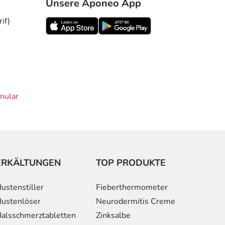
Unsere Aponeo App
if)
mular
ERKÄLTUNGEN
TOP PRODUKTE
ustenstiller
Fieberthermometer
ustenlöser
Neurodermitis Creme
alsschmerztabletten
Zinksalbe