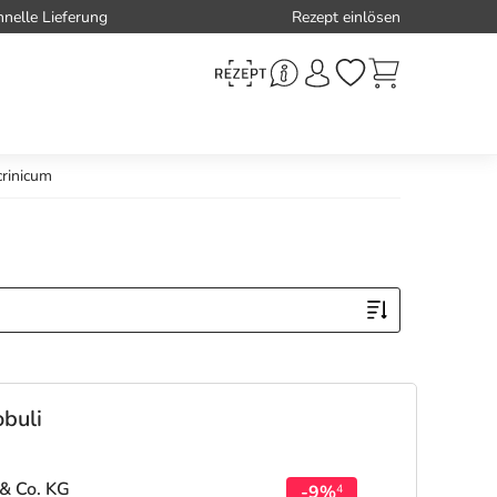
hnelle Lieferung
Rezept einlösen
crinicum
buli
& Co. KG
-9%
4