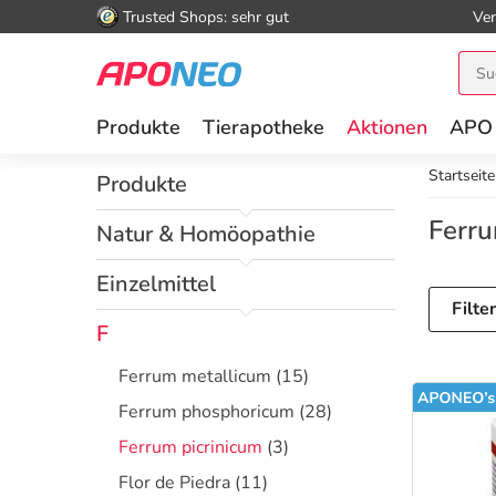
Trusted Shops: sehr gut
Ver
Produkte
Tierapotheke
Aktionen
APO
Startseite
Produkte
Ferru
Natur & Homöopathie
Einzelmittel
Filte
F
Ferrum metallicum
(15)
Ferrum phosphoricum
(28)
Ferrum picrinicum
(3)
Flor de Piedra
(11)