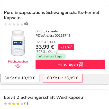
Pure Encapsulations Schwangerschafts-Formel
Kapseln
(0)
60 St, Kapseln
PZN/Art.Nr.: 00116748
42,90
€
1
UVP
33,99 €
-21%
3
(507,31 €/1 kg)
Artikel auf Lager
Pflichtangaben
Hinzufügen
30 St für 19,99 €
60 St für 33,99 €
Elevit 2 Schwangerschaft Weichkapseln
(1)