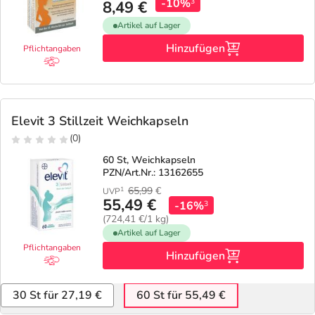
-10%
3
8,49 €
Artikel auf Lager
Hinzufügen
Pflichtangaben
Elevit 3 Stillzeit Weichkapseln
(0)
60 St, Weichkapseln
PZN/Art.Nr.: 13162655
65,99
€
1
UVP
55,49 €
-16%
3
(724,41 €/1 kg)
Artikel auf Lager
Pflichtangaben
Hinzufügen
30 St für 27,19 €
60 St für 55,49 €