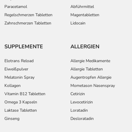
Paracetamol
Abführmittel
Regelschmerzen Tabletten
Magentabletten
Zahnschmerzen Tabletten
Lidocain
SUPPLEMENTE
ALLERGIEN
Elotrans Reload
Allergie Medikamente
Eiweißpulver
Allergie Tabletten
Melatonin Spray
Augentropfen Allergie
Kollagen
Mometason Nasenspray
Vitamin B12 Tabletten
Cetirizin
Omega 3 Kapseln
Levocetirizin
Laktase Tabletten
Loratadin
Ginseng
Desloratadin