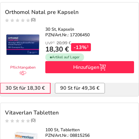
Orthomol Natal pre Kapseln
(0)
30 St, Kapseln
PZN/Art.Nr.: 17206450
20,99
€
1
UVP
-13%
3
18,30 €
Artikel auf Lager
Hinzufügen
Pflichtangaben
30 St für 18,30 €
90 St für 49,36 €
Vitaverlan Tabletten
(0)
100 St, Tabletten
PZN/Art.Nr.: 08815256