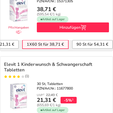
PZN/Art.Nr.: 15371305
38,71 €
(595,54 €/1 kg)
Artikel auf Lager
Hinzufügen
Pflichtangaben
 21,31 €
1X60 St für 38,71 €
90 St für 54,31 €
Elevit 1 Kinderwunsch & Schwangerschaft
Tabletten
(1)
30 St, Tabletten
PZN/Art.Nr.: 11677800
22,49
€
1
UVP
21,31 €
-5%
3
(655,69 €/1 kg)
Artikel auf Lager