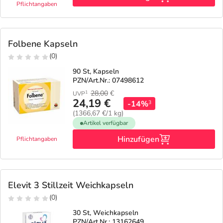
Pflichtangaben
Folbene Kapseln
(0)
90 St, Kapseln
PZN/Art.Nr.: 07498612
28,00
€
1
UVP
24,19 €
-14%
3
(1366,67 €/1 kg)
Artikel verfügbar
Hinzufügen
Pflichtangaben
Elevit 3 Stillzeit Weichkapseln
(0)
30 St, Weichkapseln
PZN/Art.Nr.: 13162649