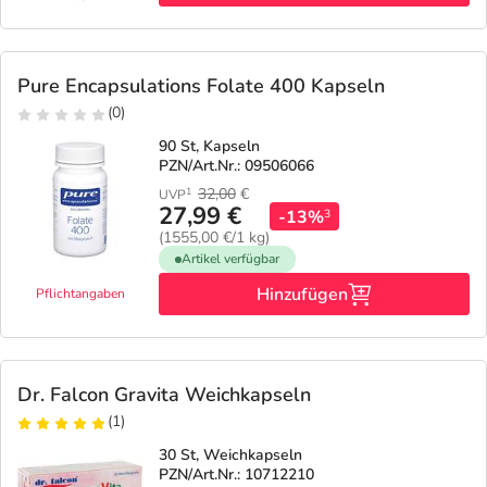
Pure Encapsulations Folate 400 Kapseln
(0)
90 St, Kapseln
PZN/Art.Nr.: 09506066
32,00
€
1
UVP
27,99 €
-13%
3
(1555,00 €/1 kg)
Artikel verfügbar
Hinzufügen
Pflichtangaben
Dr. Falcon Gravita Weichkapseln
(1)
30 St, Weichkapseln
PZN/Art.Nr.: 10712210