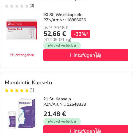
(0)
90 St, Weichkapseln
PZN/Art.Nr.: 18886636
79,18
€
1
UVP
52,66 €
-33%
3
(412,05 €/1 kg)
Artikel verfügbar
Hinzufügen
Pflichtangaben
Mambiotic Kapseln
(1)
21 St, Kapseln
PZN/Art.Nr.: 12648338
21,48 €
Artikel verfügbar
Hinzufügen