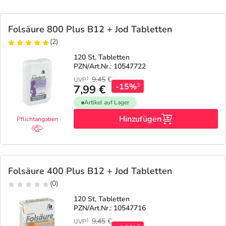
Folsäure 800 Plus B12 + Jod Tabletten
(2)
120 St, Tabletten
PZN/Art.Nr.: 10547722
9,45
€
1
UVP
-15%
3
7,99 €
Artikel auf Lager
Hinzufügen
Pflichtangaben
Folsäure 400 Plus B12 + Jod Tabletten
(0)
120 St, Tabletten
PZN/Art.Nr.: 10547716
9,45
€
1
UVP