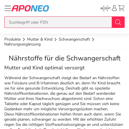
Produkte
Mutter & Kind
Schwangerschaft
zurück
zurück
zurück
zurück
zurück
Nahrungsergänzung
Nährstoffe für die Schwangerschaft
Übersicht Produkte
Übersicht Aktionen
Übersicht Services
Übersicht Rezept einlösen
Übersicht APO Cash Deals
Mutter und Kind optimal versorgt
Topseller
APO Cash Deals
Dermatologische Beratung
E-Rezept auf Karte
Alle APO Cash Deals
Während der Schwangerschaft steigt der Bedarf an Nährstoffen
wie Folsäure und B-Vitaminen deutlich an, denn Ihr Kind braucht
sie für eine gesunde Entwicklung. Deshalb gibt es spezielle
Neuheiten
Gratis dazu
Wechselwirkungscheck
E-Rezept Ausdruck
20% Extra Cash
Nährstoffkombinationen, die genau auf den Bedarf werdender
Mütter und ihres Nachwuchses abgestimmt sind. Schon eine
Tablette oder Kapsel täglich genügen und Sie müssen sich keine
Im Set günstiger
Diabetes-Risiko-Test
Papier-Rezept
15% Extra Cash
Arzneimittel
Gedanken mehr um mögliche Versorgungslücken machen.
Diese Nährstoffkombinationen helfen Ihnen auch dann, wenn Sie
gerade planen, schwanger zu werden. Mit der erhöhten Zufuhr
Schnäppchen
BMI-Rechner
10% Extra Cash
Bio & Genuss
regen Sie die richtigen Stoffwechselvorgänge an und unterstützen