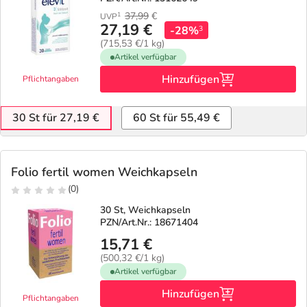
37,99
€
1
UVP
27,19 €
-28%
3
(715,53 €/1 kg)
Artikel verfügbar
Hinzufügen
Pflichtangaben
30 St für 27,19 €
60 St für 55,49 €
Folio fertil women Weichkapseln
(0)
30 St, Weichkapseln
PZN/Art.Nr.: 18671404
15,71 €
(500,32 €/1 kg)
Artikel verfügbar
Hinzufügen
Pflichtangaben