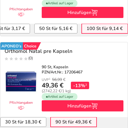
Refluthin, Lasea & Carmenthin Deals
Sport & Fitness
Täglich gut versorgt
Artikel auf Lager
Pflichtangaben
Hinzufügen
Salus Deals
Tierapotheke
St für 3,17 €
50 St für 5,16 €
100 St für 9,14 €
Vitamine & Mineralstoffe
Marken
Orthomol Natal pre Kapseln
(0)
90 St, Kapseln
PZN/Art.Nr.: 17206467
56,99
€
1
UVP
49,36 €
-13%
3
(2742,22 €/1 kg)
Artikel auf Lager
Pflichtangaben
Hinzufügen
30 St für 18,30 €
90 St für 49,36 €