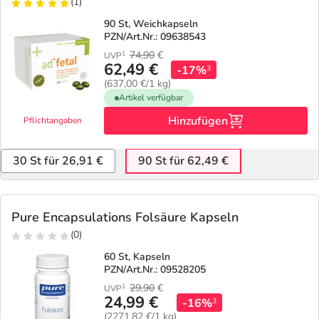
(1)
90 St, Weichkapseln
PZN/Art.Nr.: 09638543
74,90
€
1
UVP
62,49 €
-17%
3
(637,00 €/1 kg)
Artikel verfügbar
Hinzufügen
Pflichtangaben
30 St für 26,91 €
90 St für 62,49 €
Pure Encapsulations Folsäure Kapseln
(0)
60 St, Kapseln
PZN/Art.Nr.: 09528205
29,90
€
1
UVP
24,99 €
-16%
3
(2271,82 €/1 kg)