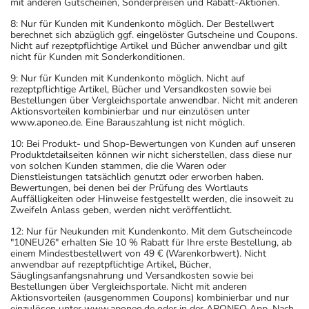
mit anderen Gutscheinen, Sonderpreisen und Rabatt-Aktionen.
8: Nur für Kunden mit Kundenkonto möglich. Der Bestellwert
berechnet sich abzüglich ggf. eingelöster Gutscheine und Coupons.
Nicht auf rezeptpflichtige Artikel und Bücher anwendbar und gilt
nicht für Kunden mit Sonderkonditionen.
9: Nur für Kunden mit Kundenkonto möglich. Nicht auf
rezeptpflichtige Artikel, Bücher und Versandkosten sowie bei
Bestellungen über Vergleichsportale anwendbar. Nicht mit anderen
Aktionsvorteilen kombinierbar und nur einzulösen unter
www.aponeo.de. Eine Barauszahlung ist nicht möglich.
10: Bei Produkt- und Shop-Bewertungen von Kunden auf unseren
Produktdetailseiten können wir nicht sicherstellen, dass diese nur
von solchen Kunden stammen, die die Waren oder
Dienstleistungen tatsächlich genutzt oder erworben haben.
Bewertungen, bei denen bei der Prüfung des Wortlauts
Auffälligkeiten oder Hinweise festgestellt werden, die insoweit zu
Zweifeln Anlass geben, werden nicht veröffentlicht.
12: Nur für Neukunden mit Kundenkonto. Mit dem Gutscheincode
"10NEU26" erhalten Sie 10 % Rabatt für Ihre erste Bestellung, ab
einem Mindestbestellwert von 49 € (Warenkorbwert). Nicht
anwendbar auf rezeptpflichtige Artikel, Bücher,
Säuglingsanfangsnahrung und Versandkosten sowie bei
Bestellungen über Vergleichsportale. Nicht mit anderen
Aktionsvorteilen (ausgenommen Coupons) kombinierbar und nur
einzulösen unter www.aponeo.de oder in der APONEO App. Nach