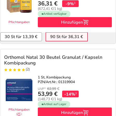
36,31 €
-9%
3
(672,41 €/1 kg)
Artikel verfügbar
Hinzufügen
Pflichtangaben
30 St für 13,39 €
90 St für 36,31 €
Orthomol Natal 30 Beutel Granulat / Kapseln
Kombipackung
(2)
1 St, Kombipackung
PZN/Art.Nr.: 01319904
62,99
€
1
UVP
53,99 €
-14%
3
(148,73 €/1 kg)
Artikel auf Lager
Pflichtangaben
Hinzufügen