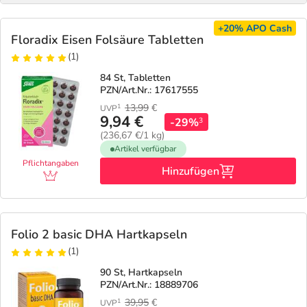
+20%
APO Cash
Floradix Eisen Folsäure Tabletten
(1)
84 St, Tabletten
PZN/Art.Nr.: 17617555
13,99
€
1
UVP
9,94 €
-29%
3
(236,67 €/1 kg)
Artikel verfügbar
Pflichtangaben
Hinzufügen
Folio 2 basic DHA Hartkapseln
(1)
90 St, Hartkapseln
PZN/Art.Nr.: 18889706
39,95
€
1
UVP