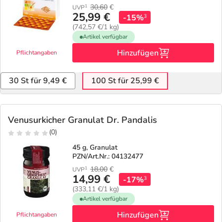
30,60
€
1
UVP
25,99 €
-15%
3
(742,57 €/1 kg)
Artikel verfügbar
Hinzufügen
Pflichtangaben
30 St für 9,49 €
100 St für 25,99 €
Venusurkicher Granulat Dr. Pandalis
(0)
45 g, Granulat
PZN/Art.Nr.: 04132477
18,00
€
1
UVP
14,99 €
-17%
3
(333,11 €/1 kg)
Artikel verfügbar
Hinzufügen
Pflichtangaben