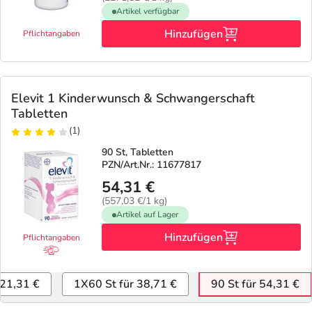
Artikel verfügbar
Hinzufügen
Pflichtangaben
Elevit 1 Kinderwunsch & Schwangerschaft
Tabletten
(1)
90 St, Tabletten
PZN/Art.Nr.: 11677817
54,31 €
(557,03 €/1 kg)
Artikel auf Lager
Hinzufügen
Pflichtangaben
 21,31 €
1X60 St für 38,71 €
90 St für 54,31 €