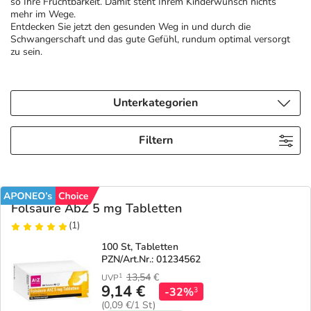
so Ihre Fruchtbarkeit. Damit steht Ihrem Kinderwunsch nichts
mehr im Wege.
Entdecken Sie jetzt den gesunden Weg in und durch die
Geschenkideen
Fragen und Antworten
5% Extra Cash
Diabetes
Schwangerschaft und das gute Gefühl, rundum optimal versorgt
zu sein.
Aktuelle Coupons
Kontakt
Avene & Ducray Deals
Körperpflege & Kosmetik
7
Unterkategorien
Ratgeber
Eucerin Deals
Liebe & Erotik
Summer SALE
Filtern
Beliebte Beiträge
Evolsin Deals
Mutter & Kind
Reiseapotheke
E-Rezept einlösen
Frontline & Frontpro Deals
Nahrungsergänzung
Insektenschutz
Folsäure AbZ 5 mg Tabletten
(1)
E-Rezept App
Nattermann Deals
Natur & Homöopathie
Sonnenpflege
100 St, Tabletten
PZN/Art.Nr.: 01234562
R(h)ein Nutrition Deals
Sanitätshaus
Sommerpflege für Haar und Kopfhaut
13,54
€
1
UVP
9,14 €
-32%
3
(0,09 €/1 St)