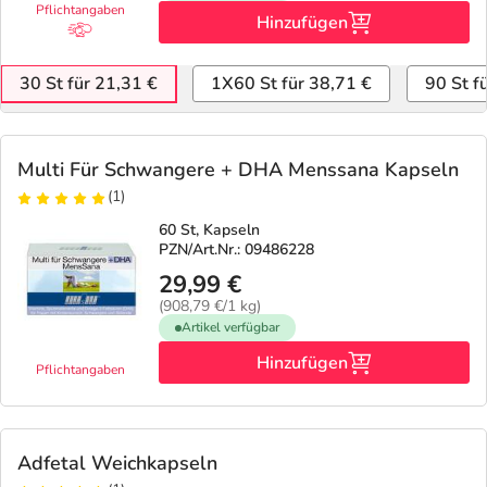
Pflichtangaben
Hinzufügen
30 St für 21,31 €
1X60 St für 38,71 €
90 St f
Multi Für Schwangere + DHA Menssana Kapseln
(1)
60 St, Kapseln
PZN/Art.Nr.: 09486228
29,99 €
(908,79 €/1 kg)
Artikel verfügbar
Hinzufügen
Pflichtangaben
Adfetal Weichkapseln