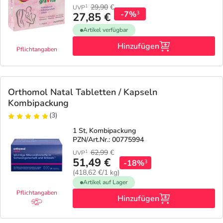
29,90
€
1
UVP
-7%
3
27,85 €
Artikel verfügbar
Hinzufügen
Pflichtangaben
Orthomol Natal Tabletten / Kapseln
Kombipackung
(3)
1 St, Kombipackung
PZN/Art.Nr.: 00775994
62,99
€
1
UVP
51,49 €
-18%
3
(418,62 €/1 kg)
Artikel auf Lager
Pflichtangaben
Hinzufügen