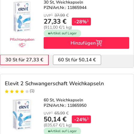
30 St, Weichkapseln
PZN/Art.Nr.: 11865944
37,99
€
1
UVP
27,33 €
-28%
3
(911,00 €/1 kg)
Artikel auf Lager
Pflichtangaben
Hinzufügen
30 St für 27,33 €
60 St für 50,14 €
Elevit 2 Schwangerschaft Weichkapseln
(1)
60 St, Weichkapseln
PZN/Art.Nr.: 11865950
65,99
€
1
UVP
50,14 €
-24%
3
(835,67 €/1 kg)
Artikel auf Lager