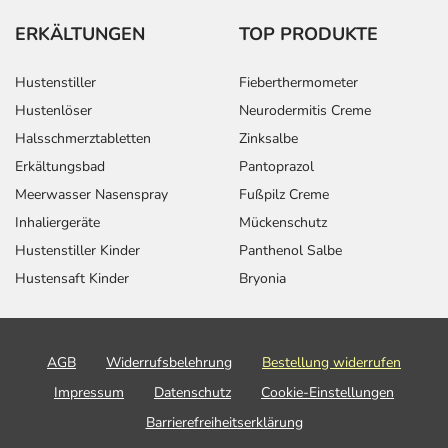
ERKÄLTUNGEN
TOP PRODUKTE
Hustenstiller
Fieberthermometer
Hustenlöser
Neurodermitis Creme
Halsschmerztabletten
Zinksalbe
Erkältungsbad
Pantoprazol
Meerwasser Nasenspray
Fußpilz Creme
Inhaliergeräte
Mückenschutz
Hustenstiller Kinder
Panthenol Salbe
Hustensaft Kinder
Bryonia
AGB
Widerrufsbelehrung
Bestellung widerrufen
Impressum
Datenschutz
Cookie-Einstellungen
Barrierefreiheitserklärung