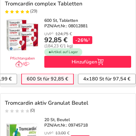
Tromcardin complex Tabletten
(29)
600 St, Tabletten
PZN/Art.Nr.: 08012881
124,75
€
1
UVP
92,85 €
-26%
3
(184,23 €/1 kg)
Artikel auf Lager
Pflichtangaben
Hinzufügen
,99 €
600 St für 92,85 €
4x180 St für 97,54 €
Tromcardin aktiv Granulat Beutel
(0)
20 St, Beutel
PZN/Art.Nr.: 09745718
13,00
€
1
UVP