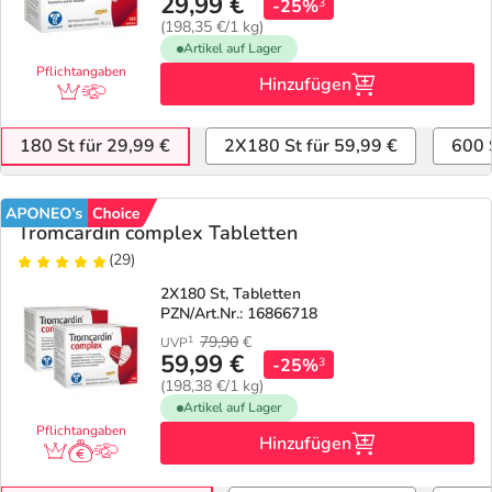
29,99 €
-25%
3
(198,35 €/1 kg)
Geschenkideen
Fragen und Antworten
5% Extra Cash
Diabetes
Artikel auf Lager
Pflichtangaben
Hinzufügen
Aktuelle Coupons
Kontakt
Avene & Ducray Deals
Körperpflege & Kosmetik
7
180 St für 29,99 €
2X180 St für 59,99 €
600 
Ratgeber
Eucerin Deals
Liebe & Erotik
Summer SALE
Tromcardin complex Tabletten
Beliebte Beiträge
Evolsin Deals
Mutter & Kind
Reiseapotheke
(29)
2X180 St, Tabletten
E-Rezept einlösen
Frontline & Frontpro Deals
Nahrungsergänzung
Insektenschutz
PZN/Art.Nr.: 16866718
79,90
€
1
UVP
59,99 €
E-Rezept App
Nattermann Deals
-25%
Natur & Homöopathie
Sonnenpflege
3
(198,38 €/1 kg)
Artikel auf Lager
R(h)ein Nutrition Deals
Sanitätshaus
Sommerpflege für Haar und Kopfhaut
Pflichtangaben
Hinzufügen