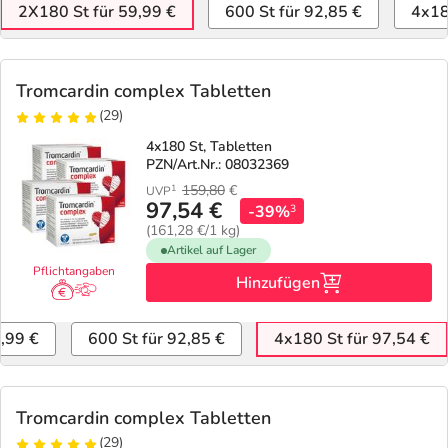
Refluthin, Lasea & Carmenthin Deals
Sport & Fitness
Täglich gut versorgt
2X180 St für 59,99 €
600 St für 92,85 €
4x18
Salus Deals
Tierapotheke
Tromcardin complex Tabletten
(29)
Vitamine & Mineralstoffe
4x180 St, Tabletten
PZN/Art.Nr.: 08032369
Marken
159,80
€
1
UVP
97,54 €
-39%
3
(161,28 €/1 kg)
Artikel auf Lager
Pflichtangaben
Hinzufügen
,99 €
600 St für 92,85 €
4x180 St für 97,54 €
Tromcardin complex Tabletten
(29)