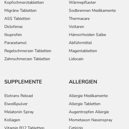
Kopfschmerztabletten
Wärmepflaster
Migräne Tabletten
Sodbrennen Medikamente
ASS Tabletten
Thermacare
Diclofenac
Voltaren
Ibuprofen
Hämorrhoiden Salbe
Paracetamol
Abführmittel
Regelschmerzen Tabletten
Magentabletten
Zahnschmerzen Tabletten
Lidocain
SUPPLEMENTE
ALLERGIEN
Elotrans Reload
Allergie Medikamente
Eiweißpulver
Allergie Tabletten
Melatonin Spray
Augentropfen Allergie
Kollagen
Mometason Nasenspray
Vitamin B12 Tabletten
Cetirizin