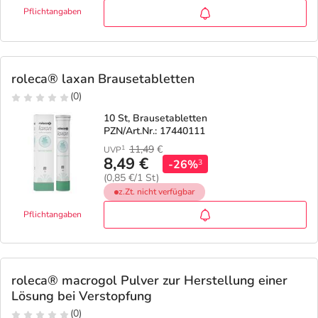
Pflichtangaben
roleca® laxan Brausetabletten
(0)
10 St, Brausetabletten
PZN/Art.Nr.: 17440111
11,49
€
1
UVP
8,49 €
-26%
3
(0,85 €/1 St)
z.Zt. nicht verfügbar
Pflichtangaben
roleca® macrogol Pulver zur Herstellung einer
Lösung bei Verstopfung
(0)