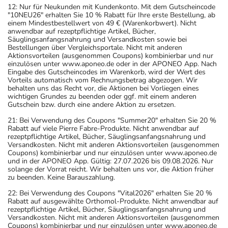
12: Nur für Neukunden mit Kundenkonto. Mit dem Gutscheincode
"10NEU26" erhalten Sie 10 % Rabatt für Ihre erste Bestellung, ab
einem Mindestbestellwert von 49 € (Warenkorbwert). Nicht
anwendbar auf rezeptpflichtige Artikel, Bücher,
Säuglingsanfangsnahrung und Versandkosten sowie bei
Bestellungen über Vergleichsportale. Nicht mit anderen
Aktionsvorteilen (ausgenommen Coupons) kombinierbar und nur
einzulösen unter www.aponeo.de oder in der APONEO App. Nach
Eingabe des Gutscheincodes im Warenkorb, wird der Wert des
Vorteils automatisch vom Rechnungsbetrag abgezogen. Wir
behalten uns das Recht vor, die Aktionen bei Vorliegen eines
wichtigen Grundes zu beenden oder ggf. mit einem anderen
Gutschein bzw. durch eine andere Aktion zu ersetzen.
21: Bei Verwendung des Coupons "Summer20" erhalten Sie 20 %
Rabatt auf viele Pierre Fabre-Produkte. Nicht anwendbar auf
rezeptpflichtige Artikel, Bücher, Säuglingsanfangsnahrung und
Versandkosten. Nicht mit anderen Aktionsvorteilen (ausgenommen
Coupons) kombinierbar und nur einzulösen unter www.aponeo.de
und in der APONEO App. Gültig: 27.07.2026 bis 09.08.2026. Nur
solange der Vorrat reicht. Wir behalten uns vor, die Aktion früher
zu beenden. Keine Barauszahlung.
22: Bei Verwendung des Coupons "Vital2026" erhalten Sie 20 %
Rabatt auf ausgewählte Orthomol-Produkte. Nicht anwendbar auf
rezeptpflichtige Artikel, Bücher, Säuglingsanfangsnahrung und
Versandkosten. Nicht mit anderen Aktionsvorteilen (ausgenommen
Coupons) kombinierbar und nur einzulösen unter www.aponeo.de