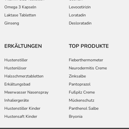
Omega 3 Kapseln
Levocetirizin
Laktase Tabletten
Loratadin
Ginseng
Desloratadin
ERKÄLTUNGEN
TOP PRODUKTE
Hustenstiller
Fieberthermometer
Hustenlöser
Neurodermitis Creme
Halsschmerztabletten
Zinksalbe
Erkältungsbad
Pantoprazol
Meerwasser Nasenspray
Fußpilz Creme
Inhaliergeräte
Mückenschutz
Hustenstiller Kinder
Panthenol Salbe
Hustensaft Kinder
Bryonia