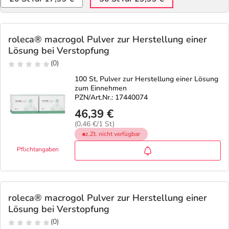
Refluthin, Lasea & Carmenthin Deals
Sport & Fitness
Täglich gut versorgt
Salus Deals
Tierapotheke
roleca® macrogol Pulver zur Herstellung einer
Lösung bei Verstopfung
Vitamine & Mineralstoffe
(0)
100 St, Pulver zur Herstellung einer Lösung
zum Einnehmen
Marken
PZN/Art.Nr.: 17440074
46,39 €
(0,46 €/1 St)
z.Zt. nicht verfügbar
Pflichtangaben
roleca® macrogol Pulver zur Herstellung einer
Lösung bei Verstopfung
(0)