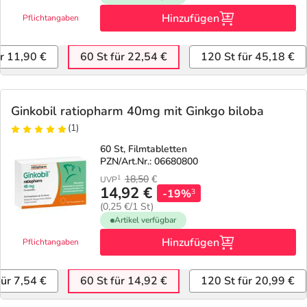
Hinzufügen
Pflichtangaben
ür 11,90 €
60 St für 22,54 €
120 St für 45,18 €
Ginkobil ratiopharm 40mg mit Ginkgo biloba
(1)
60 St, Filmtabletten
PZN/Art.Nr.: 06680800
18,50
€
1
UVP
14,92 €
-19%
3
(0,25 €/1 St)
Artikel verfügbar
Hinzufügen
Pflichtangaben
für 7,54 €
60 St für 14,92 €
120 St für 20,99 €