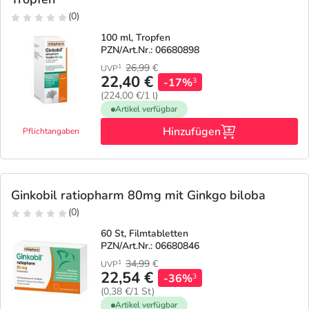
(0)
100 ml, Tropfen
PZN/Art.Nr.: 06680898
26,99
€
1
UVP
22,40 €
-17%
3
(224,00 €/1 l)
Artikel verfügbar
Hinzufügen
Pflichtangaben
Ginkobil ratiopharm 80mg mit Ginkgo biloba
(0)
60 St, Filmtabletten
PZN/Art.Nr.: 06680846
34,99
€
1
UVP
22,54 €
-36%
3
(0,38 €/1 St)
Artikel verfügbar