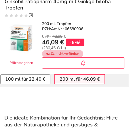
Ginkobil ratiopharm 40mg mit Ginkgo biloba
Tropfen
(0)
200 ml, Tropfen
PZN/Art.Nr.: 06680906
48,99
€
1
UVP
46,09 €
-6%
3
(230,45 €/1 l)
z.Zt. nicht verfügbar
Pflichtangaben
100 ml für 22,40 €
200 ml für 46,09 €
Die ideale Kombination für Ihr Gedächtnis: Hilfe
aus der Naturapotheke und geistiges &