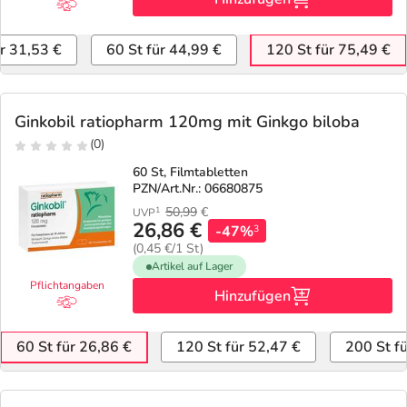
ür 31,53 €
60 St für 44,99 €
120 St für 75,49 €
Ginkobil ratiopharm 120mg mit Ginkgo biloba
(0)
60 St, Filmtabletten
PZN/Art.Nr.: 06680875
50,99
€
1
UVP
26,86 €
-47%
3
(0,45 €/1 St)
Artikel auf Lager
Pflichtangaben
Hinzufügen
60 St für 26,86 €
120 St für 52,47 €
200 St f