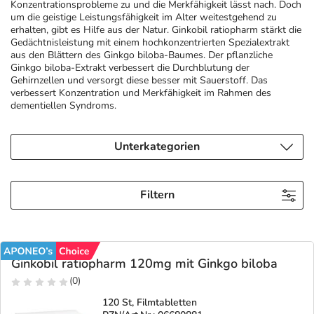
Konzentrationsprobleme zu und die Merkfähigkeit lässt nach. Doch
um die geistige Leistungsfähigkeit im Alter weitestgehend zu
Geschenkideen
Fragen und Antworten
5% Extra Cash
Diabetes
erhalten, gibt es Hilfe aus der Natur. Ginkobil ratiopharm stärkt die
Gedächtnisleistung mit einem hochkonzentrierten Spezialextrakt
aus den Blättern des Ginkgo biloba-Baumes. Der pflanzliche
Ginkgo biloba-Extrakt verbessert die Durchblutung der
Aktuelle Coupons
Kontakt
Avene & Ducray Deals
Körperpflege & Kosmetik
7
Gehirnzellen und versorgt diese besser mit Sauerstoff. Das
verbessert Konzentration und Merkfähigkeit im Rahmen des
dementiellen Syndroms.
Ratgeber
Eucerin Deals
Liebe & Erotik
Summer SALE
Unterkategorien
Beliebte Beiträge
Evolsin Deals
Mutter & Kind
Reiseapotheke
E-Rezept einlösen
Frontline & Frontpro Deals
Nahrungsergänzung
Insektenschutz
Filtern
E-Rezept App
Nattermann Deals
Natur & Homöopathie
Sonnenpflege
Ginkobil ratiopharm 120mg mit Ginkgo biloba
R(h)ein Nutrition Deals
Sanitätshaus
Sommerpflege für Haar und Kopfhaut
(0)
120 St, Filmtabletten