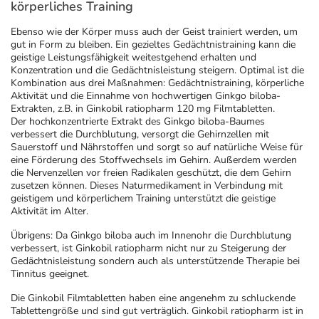
körperliches Training
Ebenso wie der Körper muss auch der Geist trainiert werden, um
gut in Form zu bleiben. Ein gezieltes Gedächtnistraining kann die
geistige Leistungsfähigkeit weitestgehend erhalten und
Konzentration und die Gedächtnisleistung steigern. Optimal ist die
Kombination aus drei Maßnahmen: Gedächtnistraining, körperliche
Aktivität und die Einnahme von hochwertigen Ginkgo biloba-
Extrakten, z.B. in Ginkobil ratiopharm 120 mg Filmtabletten.
Der hochkonzentrierte Extrakt des Ginkgo biloba-Baumes
verbessert die Durchblutung, versorgt die Gehirnzellen mit
Sauerstoff und Nährstoffen und sorgt so auf natürliche Weise für
eine Förderung des Stoffwechsels im Gehirn. Außerdem werden
die Nervenzellen vor freien Radikalen geschützt, die dem Gehirn
zusetzen können. Dieses Naturmedikament in Verbindung mit
geistigem und körperlichem Training unterstützt die geistige
Aktivität im Alter.
Übrigens: Da Ginkgo biloba auch im Innenohr die Durchblutung
verbessert, ist Ginkobil ratiopharm nicht nur zu Steigerung der
Gedächtnisleistung sondern auch als unterstützende Therapie bei
Tinnitus geeignet.
Die Ginkobil Filmtabletten haben eine angenehm zu schluckende
Tablettengröße und sind gut verträglich. Ginkobil ratiopharm ist in