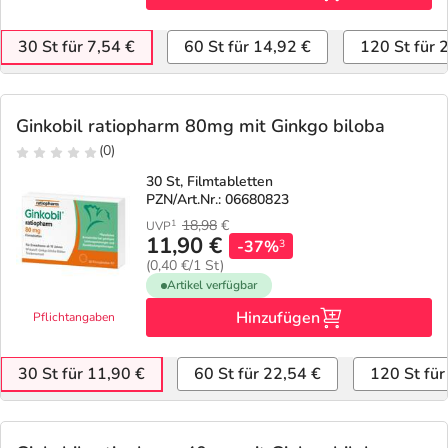
30 St für 7,54 €
60 St für 14,92 €
120 St für 
Ginkobil ratiopharm 80mg mit Ginkgo biloba
(0)
30 St, Filmtabletten
PZN/Art.Nr.: 06680823
18,98
€
1
UVP
11,90 €
-37%
3
(0,40 €/1 St)
Artikel verfügbar
Hinzufügen
Pflichtangaben
30 St für 11,90 €
60 St für 22,54 €
120 St für