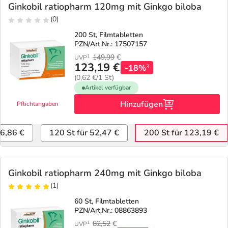
Ginkobil ratiopharm 120mg mit Ginkgo biloba
(0)
200 St, Filmtabletten
PZN/Art.Nr.: 17507157
149,99
€
1
UVP
123,19 €
-18%
3
(0,62 €/1 St)
Artikel verfügbar
Hinzufügen
Pflichtangaben
26,86 €
120 St für 52,47 €
200 St für 123,19 €
Ginkobil ratiopharm 240mg mit Ginkgo biloba
(1)
60 St, Filmtabletten
PZN/Art.Nr.: 08863893
82,52
€
1
UVP