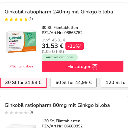
Ginkobil ratiopharm 240mg mit Ginkgo biloba
(1)
30 St, Filmtabletten
PZN/Art.Nr.: 08863752
45,81
€
1
UVP
31,53 €
-31%
3
(1,05 €/1 St)
Artikel verfügbar
Hinzufügen
Pflichtangaben
30 St für 31,53 €
60 St für 44,99 €
120 St für
Ginkobil ratiopharm 80mg mit Ginkgo biloba
(0)
120 St, Filmtabletten
PZN/Art.Nr.: 06680852