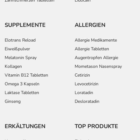
Zahnschmerzen Tabletten
Lidocain
SUPPLEMENTE
ALLERGIEN
Elotrans Reload
Allergie Medikamente
Eiweißpulver
Allergie Tabletten
Melatonin Spray
Augentropfen Allergie
Kollagen
Mometason Nasenspray
Vitamin B12 Tabletten
Cetirizin
Omega 3 Kapseln
Levocetirizin
Laktase Tabletten
Loratadin
Ginseng
Desloratadin
ERKÄLTUNGEN
TOP PRODUKTE