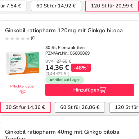
für 7,54 €
60 St für 14,92 €
120 St für 20,99 €
Ginkobil ratiopharm 120mg mit Ginkgo biloba
(0)
30 St, Filmtabletten
PZN/Art.Nr.: 06680869
27,50
€
1
UVP
14,36 €
-48%
3
(0,48 €/1 St)
Artikel auf Lager
Pflichtangaben
Hinzufügen
30 St für 14,36 €
60 St für 26,86 €
120 St für
Ginkobil ratiopharm 40mg mit Ginkgo biloba
Tropfen