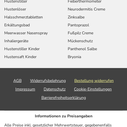
Hustenstiller
Fieberthermometer
Hustenlöser
Neurodermitis Creme
Halsschmerztabletten
Zinksalbe
Erkältungsbad
Pantoprazol
Meerwasser Nasenspray
Fußpilz Creme
Inhaliergeräte
Mückenschutz
Hustenstiller Kinder
Panthenol Salbe
Hustensaft Kinder
Bryonia
AGB
Widerrufsbelehrung
Bestellung widerrufen
Impressum
Datenschutz
Cookie-Einstellungen
Barrierefreiheitserklärung
Informationen zu Preisangaben
Alle Preise inkl. gesetzlicher Mehrwertsteuer, gegebenenfalls