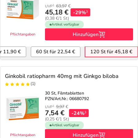
63,97
€
1
UVP
45,18 €
-29%
3
(0,38 €/1 St)
Artikel verfügbar
Hinzufügen
Pflichtangaben
ür 11,90 €
60 St für 22,54 €
120 St für 45,18 €
Ginkobil ratiopharm 40mg mit Ginkgo biloba
(1)
30 St, Filmtabletten
PZN/Art.Nr.: 06680792
9,97
€
1
UVP
7,54 €
-24%
3
(0,25 €/1 St)
Artikel verfügbar
Hinzufügen
Pflichtangaben