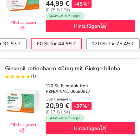
44,99 €
-45%
3
(0,75 €/1 St)
Artikel auf Lager
Pflichtangaben
Hinzufügen
ür 31,53 €
60 St für 44,99 €
120 St für 75,49 €
Ginkobil ratiopharm 40mg mit Ginkgo biloba
(1)
120 St, Filmtabletten
PZN/Art.Nr.: 06680817
33,09
€
1
UVP
20,99 €
-37%
3
(0,17 €/1 St)
Artikel auf Lager
Pflichtangaben
Hinzufügen