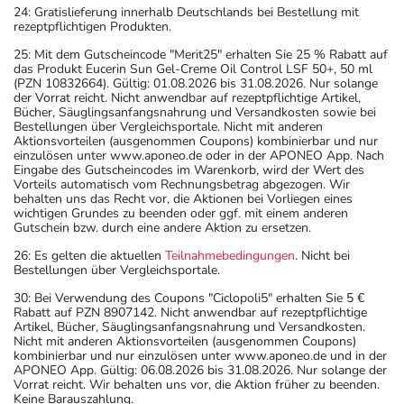
24: Gratislieferung innerhalb Deutschlands bei Bestellung mit
rezeptpflichtigen Produkten.
25: Mit dem Gutscheincode "Merit25" erhalten Sie 25 % Rabatt auf
das Produkt Eucerin Sun Gel-Creme Oil Control LSF 50+, 50 ml
(PZN 10832664). Gültig: 01.08.2026 bis 31.08.2026. Nur solange
der Vorrat reicht. Nicht anwendbar auf rezeptpflichtige Artikel,
Bücher, Säuglingsanfangsnahrung und Versandkosten sowie bei
Bestellungen über Vergleichsportale. Nicht mit anderen
Aktionsvorteilen (ausgenommen Coupons) kombinierbar und nur
einzulösen unter www.aponeo.de oder in der APONEO App. Nach
Eingabe des Gutscheincodes im Warenkorb, wird der Wert des
Vorteils automatisch vom Rechnungsbetrag abgezogen. Wir
behalten uns das Recht vor, die Aktionen bei Vorliegen eines
wichtigen Grundes zu beenden oder ggf. mit einem anderen
Gutschein bzw. durch eine andere Aktion zu ersetzen.
26: Es gelten die aktuellen
Teilnahmebedingungen
. Nicht bei
Bestellungen über Vergleichsportale.
30: Bei Verwendung des Coupons "Ciclopoli5" erhalten Sie 5 €
Rabatt auf PZN 8907142. Nicht anwendbar auf rezeptpflichtige
Artikel, Bücher, Säuglingsanfangsnahrung und Versandkosten.
Nicht mit anderen Aktionsvorteilen (ausgenommen Coupons)
kombinierbar und nur einzulösen unter www.aponeo.de und in der
APONEO App. Gültig: 06.08.2026 bis 31.08.2026. Nur solange der
Vorrat reicht. Wir behalten uns vor, die Aktion früher zu beenden.
Keine Barauszahlung.