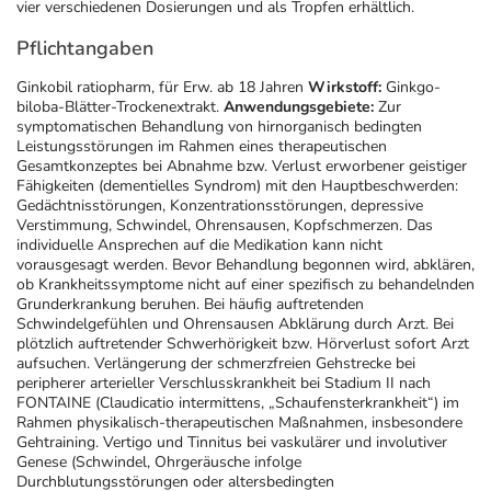
vier verschiedenen Dosierungen und als Tropfen erhältlich.
Pflichtangaben
Ginkobil ratiopharm, für Erw. ab 18 Jahren
Wirkstoff:
Ginkgo-
biloba-Blätter-Trockenextrakt.
Anwendungsgebiete:
Zur
symptomatischen Behandlung von hirnorganisch bedingten
Leistungsstörungen im Rahmen eines therapeutischen
Gesamtkonzeptes bei Abnahme bzw. Verlust erworbener geistiger
Fähigkeiten (dementielles Syndrom) mit den Hauptbeschwerden:
Gedächtnisstörungen, Konzentrationsstörungen, depressive
Verstimmung, Schwindel, Ohrensausen, Kopfschmerzen. Das
individuelle Ansprechen auf die Medikation kann nicht
vorausgesagt werden. Bevor Behandlung begonnen wird, abklären,
ob Krankheitssymptome nicht auf einer spezifisch zu behandelnden
Grunderkrankung beruhen. Bei häufig auftretenden
Schwindelgefühlen und Ohrensausen Abklärung durch Arzt. Bei
plötzlich auftretender Schwerhörigkeit bzw. Hörverlust sofort Arzt
aufsuchen. Verlängerung der schmerzfreien Gehstrecke bei
peripherer arterieller Verschlusskrankheit bei Stadium II nach
FONTAINE (Claudicatio intermittens, „Schaufensterkrankheit“) im
Rahmen physikalisch-therapeutischen Maßnahmen, insbesondere
Gehtraining. Vertigo und Tinnitus bei vaskulärer und involutiver
Genese (Schwindel, Ohrgeräusche infolge
Durchblutungsstörungen oder altersbedingten