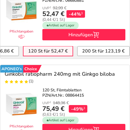
Refluthin, Lasea & Carmenthin Deals
Sport & Fitness
Täglich gut versorgt
PZN/Art.Nr.: 06680881
92,99
€
1
UVP
52,47 €
-44%
3
Salus Deals
Tierapotheke
(0,44 €/1 St)
Artikel auf Lager
Pflichtangaben
Vitamine & Mineralstoffe
Hinzufügen
26,86 €
120 St für 52,47 €
200 St für 123,19 €
Marken
Ginkobil ratiopharm 240mg mit Ginkgo biloba
(1)
120 St, Filmtabletten
PZN/Art.Nr.: 08864415
148,36
€
1
UVP
75,49 €
-49%
3
(0,63 €/1 St)
Artikel auf Lager
Pflichtangaben
Hinzufügen