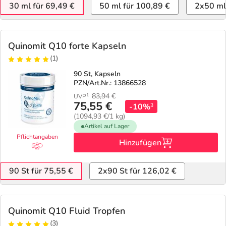
Refluthin, Lasea & Carmenthin Deals
Sport & Fitness
Täglich gut versorgt
30 ml für 69,49 €
50 ml für 100,89 €
2x50 ml
Salus Deals
Tierapotheke
Quinomit Q10 forte Kapseln
(1)
Vitamine & Mineralstoffe
90 St, Kapseln
PZN/Art.Nr.: 13866528
Marken
83,94
€
1
UVP
75,55 €
-10%
3
(1094,93 €/1 kg)
Artikel auf Lager
Pflichtangaben
Hinzufügen
90 St für 75,55 €
2x90 St für 126,02 €
Quinomit Q10 Fluid Tropfen
(3)