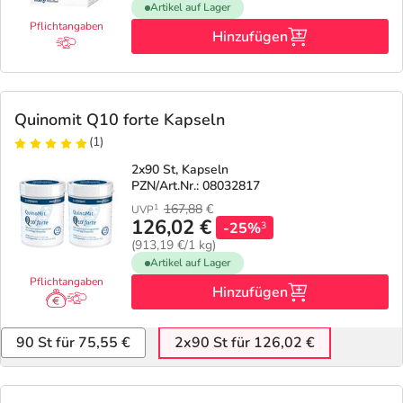
Artikel auf Lager
Pflichtangaben
Hinzufügen
Quinomit Q10 forte Kapseln
(1)
2x90 St, Kapseln
PZN/Art.Nr.: 08032817
167,88
€
1
UVP
126,02 €
-25%
3
(913,19 €/1 kg)
Artikel auf Lager
Pflichtangaben
Hinzufügen
90 St für 75,55 €
2x90 St für 126,02 €