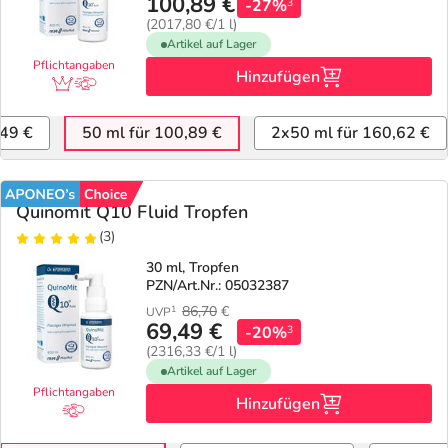
100,89 €
-27%
3
(2017,80 €/1 l)
Geschenkideen
Fragen und Antworten
5% Extra Cash
Diabetes
Artikel auf Lager
Pflichtangaben
Hinzufügen
Aktuelle Coupons
Kontakt
Avene & Ducray Deals
Körperpflege & Kosmetik
7
,49 €
50 ml für 100,89 €
2x50 ml für 160,62 €
Ratgeber
Eucerin Deals
Liebe & Erotik
Summer SALE
Quinomit Q10 Fluid Tropfen
Beliebte Beiträge
Evolsin Deals
Mutter & Kind
Reiseapotheke
(3)
30 ml, Tropfen
E-Rezept einlösen
Frontline & Frontpro Deals
Nahrungsergänzung
Insektenschutz
PZN/Art.Nr.: 05032387
86,70
€
1
UVP
69,49 €
E-Rezept App
Nattermann Deals
-20%
Natur & Homöopathie
Sonnenpflege
3
(2316,33 €/1 l)
Artikel auf Lager
R(h)ein Nutrition Deals
Sanitätshaus
Sommerpflege für Haar und Kopfhaut
Pflichtangaben
Hinzufügen