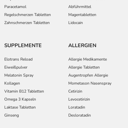
Paracetamol
Abführmittel
Regelschmerzen Tabletten
Magentabletten
Zahnschmerzen Tabletten
Lidocain
SUPPLEMENTE
ALLERGIEN
Elotrans Reload
Allergie Medikamente
Eiweißpulver
Allergie Tabletten
Melatonin Spray
Augentropfen Allergie
Kollagen
Mometason Nasenspray
Vitamin B12 Tabletten
Cetirizin
Omega 3 Kapseln
Levocetirizin
Laktase Tabletten
Loratadin
Ginseng
Desloratadin