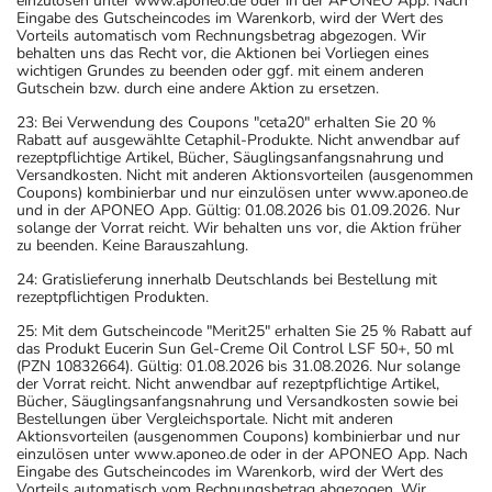
einzulösen unter www.aponeo.de oder in der APONEO App. Nach
Eingabe des Gutscheincodes im Warenkorb, wird der Wert des
Vorteils automatisch vom Rechnungsbetrag abgezogen. Wir
behalten uns das Recht vor, die Aktionen bei Vorliegen eines
wichtigen Grundes zu beenden oder ggf. mit einem anderen
Gutschein bzw. durch eine andere Aktion zu ersetzen.
23: Bei Verwendung des Coupons "ceta20" erhalten Sie 20 %
Rabatt auf ausgewählte Cetaphil-Produkte. Nicht anwendbar auf
rezeptpflichtige Artikel, Bücher, Säuglingsanfangsnahrung und
Versandkosten. Nicht mit anderen Aktionsvorteilen (ausgenommen
Coupons) kombinierbar und nur einzulösen unter www.aponeo.de
und in der APONEO App. Gültig: 01.08.2026 bis 01.09.2026. Nur
solange der Vorrat reicht. Wir behalten uns vor, die Aktion früher
zu beenden. Keine Barauszahlung.
24: Gratislieferung innerhalb Deutschlands bei Bestellung mit
rezeptpflichtigen Produkten.
25: Mit dem Gutscheincode "Merit25" erhalten Sie 25 % Rabatt auf
das Produkt Eucerin Sun Gel-Creme Oil Control LSF 50+, 50 ml
(PZN 10832664). Gültig: 01.08.2026 bis 31.08.2026. Nur solange
der Vorrat reicht. Nicht anwendbar auf rezeptpflichtige Artikel,
Bücher, Säuglingsanfangsnahrung und Versandkosten sowie bei
Bestellungen über Vergleichsportale. Nicht mit anderen
Aktionsvorteilen (ausgenommen Coupons) kombinierbar und nur
einzulösen unter www.aponeo.de oder in der APONEO App. Nach
Eingabe des Gutscheincodes im Warenkorb, wird der Wert des
Vorteils automatisch vom Rechnungsbetrag abgezogen. Wir