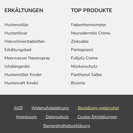
ERKÄLTUNGEN
TOP PRODUKTE
Hustenstiller
Fieberthermometer
Hustenlöser
Neurodermitis Creme
Halsschmerztabletten
Zinksalbe
Erkältungsbad
Pantoprazol
Meerwasser Nasenspray
Fußpilz Creme
Inhaliergeräte
Mückenschutz
Hustenstiller Kinder
Panthenol Salbe
Hustensaft Kinder
Bryonia
AGB
Widerrufsbelehrung
Bestellung widerrufen
Impressum
Datenschutz
Cookie-Einstellungen
Barrierefreiheitserklärung