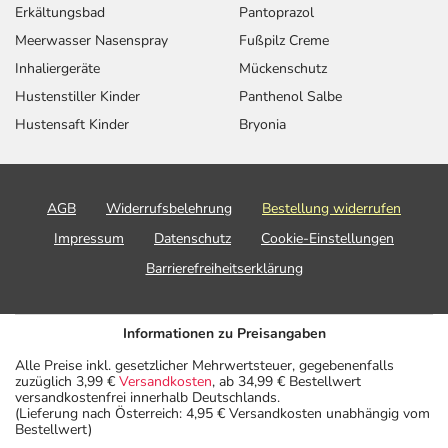
Erkältungsbad
Pantoprazol
Meerwasser Nasenspray
Fußpilz Creme
Inhaliergeräte
Mückenschutz
Hustenstiller Kinder
Panthenol Salbe
Hustensaft Kinder
Bryonia
AGB
Widerrufsbelehrung
Bestellung widerrufen
Impressum
Datenschutz
Cookie-Einstellungen
Barrierefreiheitserklärung
Informationen zu Preisangaben
Alle Preise inkl. gesetzlicher Mehrwertsteuer, gegebenenfalls
zuzüglich 3,99 €
Versandkosten
, ab 34,99 € Bestellwert
versandkostenfrei innerhalb Deutschlands.
(Lieferung nach Österreich: 4,95 € Versandkosten unabhängig vom
Bestellwert)