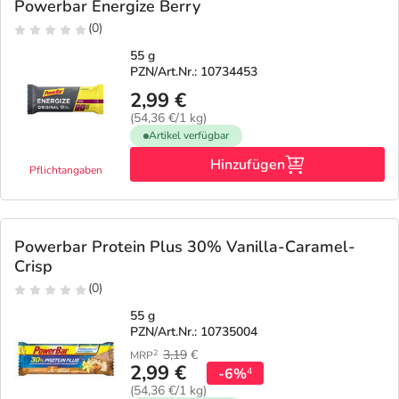
Powerbar Energize Berry
(0)
55 g
PZN/Art.Nr.: 10734453
2,99 €
(54,36 €/1 kg)
Artikel verfügbar
Hinzufügen
Pflichtangaben
Powerbar Protein Plus 30% Vanilla-Caramel-
Crisp
(0)
55 g
PZN/Art.Nr.: 10735004
3,19
€
2
MRP
2,99 €
-6%
4
(54,36 €/1 kg)