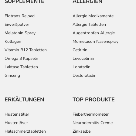
SUPPLEMENTE
ALLERGIEN
Elotrans Reload
Allergie Medikamente
Eiweißpulver
Allergie Tabletten
Melatonin Spray
Augentropfen Allergie
Kollagen
Mometason Nasenspray
Vitamin B12 Tabletten
Cetirizin
Omega 3 Kapseln
Levocetirizin
Laktase Tabletten
Loratadin
Ginseng
Desloratadin
ERKÄLTUNGEN
TOP PRODUKTE
Hustenstiller
Fieberthermometer
Hustenlöser
Neurodermitis Creme
Halsschmerztabletten
Zinksalbe