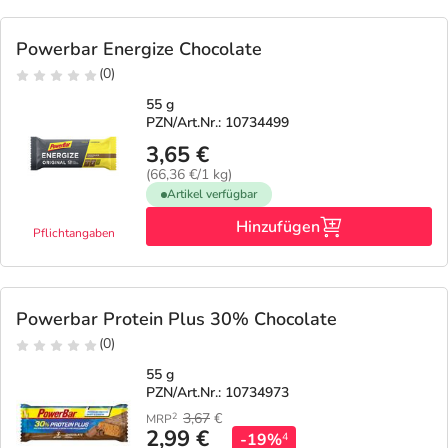
Powerbar Energize Chocolate
(0)
55 g
PZN/Art.Nr.: 10734499
3,65 €
(66,36 €/1 kg)
Artikel verfügbar
Hinzufügen
Pflichtangaben
Powerbar Protein Plus 30% Chocolate
(0)
55 g
PZN/Art.Nr.: 10734973
3,67
€
2
MRP
2,99 €
-19%
4