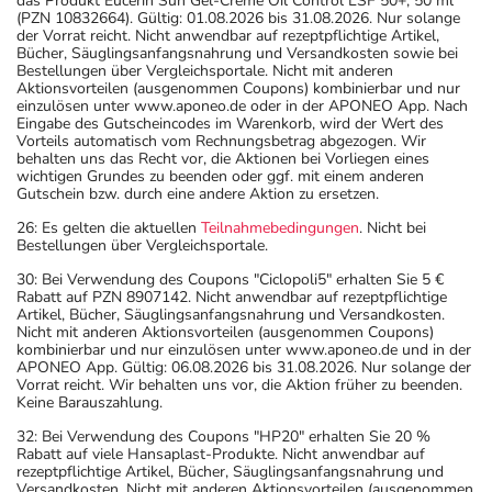
das Produkt Eucerin Sun Gel-Creme Oil Control LSF 50+, 50 ml
(PZN 10832664). Gültig: 01.08.2026 bis 31.08.2026. Nur solange
der Vorrat reicht. Nicht anwendbar auf rezeptpflichtige Artikel,
Bücher, Säuglingsanfangsnahrung und Versandkosten sowie bei
Bestellungen über Vergleichsportale. Nicht mit anderen
Aktionsvorteilen (ausgenommen Coupons) kombinierbar und nur
einzulösen unter www.aponeo.de oder in der APONEO App. Nach
Eingabe des Gutscheincodes im Warenkorb, wird der Wert des
Vorteils automatisch vom Rechnungsbetrag abgezogen. Wir
behalten uns das Recht vor, die Aktionen bei Vorliegen eines
wichtigen Grundes zu beenden oder ggf. mit einem anderen
Gutschein bzw. durch eine andere Aktion zu ersetzen.
26: Es gelten die aktuellen
Teilnahmebedingungen
. Nicht bei
Bestellungen über Vergleichsportale.
30: Bei Verwendung des Coupons "Ciclopoli5" erhalten Sie 5 €
Rabatt auf PZN 8907142. Nicht anwendbar auf rezeptpflichtige
Artikel, Bücher, Säuglingsanfangsnahrung und Versandkosten.
Nicht mit anderen Aktionsvorteilen (ausgenommen Coupons)
kombinierbar und nur einzulösen unter www.aponeo.de und in der
APONEO App. Gültig: 06.08.2026 bis 31.08.2026. Nur solange der
Vorrat reicht. Wir behalten uns vor, die Aktion früher zu beenden.
Keine Barauszahlung.
32: Bei Verwendung des Coupons "HP20" erhalten Sie 20 %
Rabatt auf viele Hansaplast-Produkte. Nicht anwendbar auf
rezeptpflichtige Artikel, Bücher, Säuglingsanfangsnahrung und
Versandkosten. Nicht mit anderen Aktionsvorteilen (ausgenommen