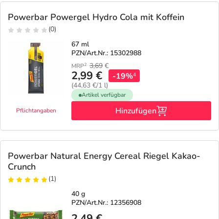
Refluthin, Lasea & Carmenthin Deals
Sport & Fitness
Täglich gut versorgt
Powerbar Powergel Hydro Cola mit Koffein
Salus Deals
Tierapotheke
(0)
67 ml
PZN/Art.Nr.: 15302988
Vitamine & Mineralstoffe
3,69
€
2
MRP
2,99 €
-19%
4
(44,63 €/1 l)
Marken
Artikel verfügbar
Hinzufügen
Pflichtangaben
Powerbar Natural Energy Cereal Riegel Kakao-
Crunch
(1)
40 g
PZN/Art.Nr.: 12356908
2,49 €