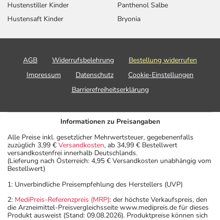
Hustenstiller Kinder
Panthenol Salbe
Hustensaft Kinder
Bryonia
AGB
Widerrufsbelehrung
Bestellung widerrufen
Impressum
Datenschutz
Cookie-Einstellungen
Barrierefreiheitserklärung
Informationen zu Preisangaben
Alle Preise inkl. gesetzlicher Mehrwertsteuer, gegebenenfalls
zuzüglich 3,99 €
Versandkosten
, ab 34,99 € Bestellwert
versandkostenfrei innerhalb Deutschlands.
(Lieferung nach Österreich: 4,95 € Versandkosten unabhängig vom
Bestellwert)
1: Unverbindliche Preisempfehlung des Herstellers (UVP)
2:
MediPreis-Referenzpreis (MRP)
: der höchste Verkaufspreis, den
die Arzneimittel-Preisvergleichsseite www.medipreis.de für dieses
Produkt ausweist (Stand: 09.08.2026). Produktpreise können sich