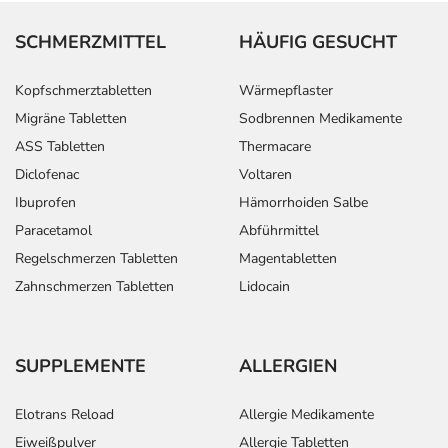
SCHMERZMITTEL
HÄUFIG GESUCHT
Kopfschmerztabletten
Wärmepflaster
Migräne Tabletten
Sodbrennen Medikamente
ASS Tabletten
Thermacare
Diclofenac
Voltaren
Ibuprofen
Hämorrhoiden Salbe
Paracetamol
Abführmittel
Regelschmerzen Tabletten
Magentabletten
Zahnschmerzen Tabletten
Lidocain
SUPPLEMENTE
ALLERGIEN
Elotrans Reload
Allergie Medikamente
Eiweißpulver
Allergie Tabletten