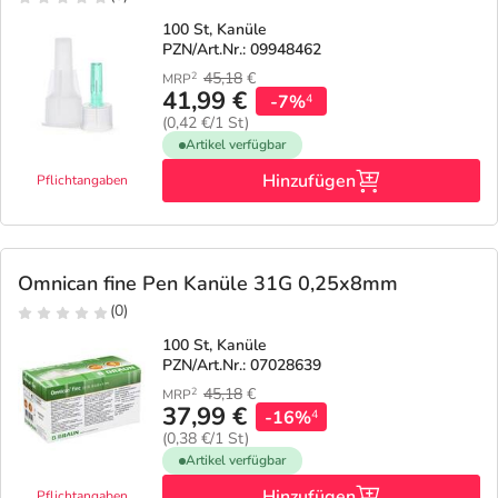
100 St, Kanüle
PZN/Art.Nr.: 09948462
45,18
€
2
MRP
41,99 €
-7%
4
(0,42 €/1 St)
Artikel verfügbar
Hinzufügen
Pflichtangaben
Omnican fine Pen Kanüle 31G 0,25x8mm
(0)
100 St, Kanüle
PZN/Art.Nr.: 07028639
45,18
€
2
MRP
37,99 €
-16%
4
(0,38 €/1 St)
Artikel verfügbar
Hinzufügen
Pflichtangaben