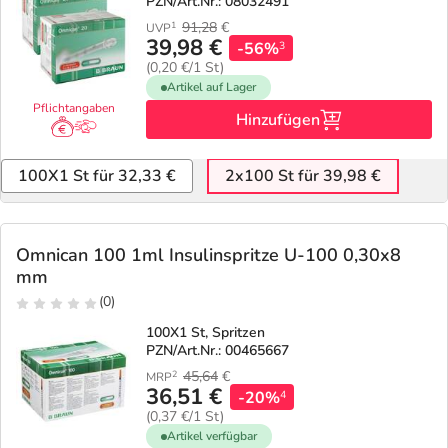
PZN/Art.Nr.: 08032491
91,28
€
1
UVP
39,98 €
-56%
3
(0,20 €/1 St)
Artikel auf Lager
Pflichtangaben
Hinzufügen
100X1 St für 32,33 €
2x100 St für 39,98 €
Omnican 100 1ml Insulinspritze U-100 0,30x8
mm
(0)
100X1 St, Spritzen
PZN/Art.Nr.: 00465667
45,64
€
2
MRP
36,51 €
-20%
4
(0,37 €/1 St)
Artikel verfügbar