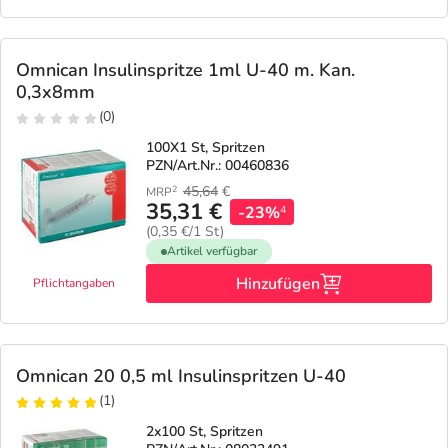
Refluthin, Lasea & Carmenthin Deals
Sport & Fitness
Täglich gut versorgt
Salus Deals
Tierapotheke
Omnican Insulinspritze 1ml U-40 m. Kan.
0,3x8mm
Vitamine & Mineralstoffe
(0)
100X1 St, Spritzen
PZN/Art.Nr.: 00460836
Marken
45,64
€
2
MRP
35,31 €
-23%
4
(0,35 €/1 St)
Artikel verfügbar
Hinzufügen
Pflichtangaben
Omnican 20 0,5 ml Insulinspritzen U-40
(1)
2x100 St, Spritzen