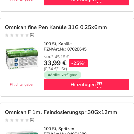
Omnican fine Pen Kanüle 31G 0,25x6mm
(0)
100 St, Kanüle
PZN/Art.Nr.: 07028645
45,18
€
2
MRP
33,99 €
-25%
4
(0,34 €/1 St)
Artikel verfügbar
Hinzufügen
Pflichtangaben
Omnican F 1ml Feindosierungspr.30Gx12mm
(0)
100 St, Spritzen