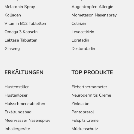
Melatonin Spray
Augentropfen Allergie
Kollagen
Mometason Nasenspray
Vitamin B12 Tabletten
Cetirizin
Omega 3 Kapseln
Levocetirizin
Laktase Tabletten
Loratadin
Ginseng
Desloratadin
ERKÄLTUNGEN
TOP PRODUKTE
Hustenstiller
Fieberthermometer
Hustenlöser
Neurodermitis Creme
Halsschmerztabletten
Zinksalbe
Erkältungsbad
Pantoprazol
Meerwasser Nasenspray
Fußpilz Creme
Inhaliergeräte
Mückenschutz