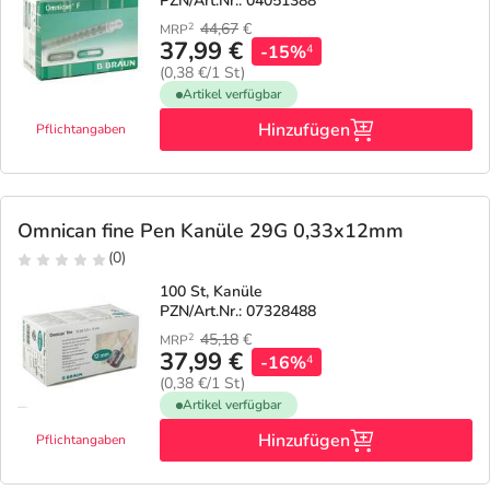
PZN/Art.Nr.: 04051388
44,67
€
2
MRP
37,99 €
-15%
4
(0,38 €/1 St)
Artikel verfügbar
Hinzufügen
Pflichtangaben
Omnican fine Pen Kanüle 29G 0,33x12mm
(0)
100 St, Kanüle
PZN/Art.Nr.: 07328488
45,18
€
2
MRP
37,99 €
-16%
4
(0,38 €/1 St)
Artikel verfügbar
Hinzufügen
Pflichtangaben