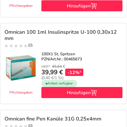
Hinzufügen
Pflichtangaben
Omnican 100 1ml Insulinspritze U-100 0,30x12
mm
(0)
100X1 St, Spritzen
PZN/Art.Nr.: 00465673
45,64
€
2
MRP
39,99 €
-12%
4
(0,40 €/1 St)
Artikel verfügbar
Hinzufügen
Pflichtangaben
Omnican fine Pen Kanüle 31G 0,25x4mm
(0)