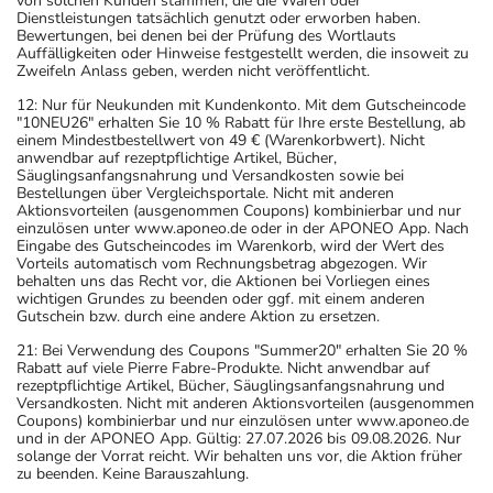
von solchen Kunden stammen, die die Waren oder
Dienstleistungen tatsächlich genutzt oder erworben haben.
Bewertungen, bei denen bei der Prüfung des Wortlauts
Auffälligkeiten oder Hinweise festgestellt werden, die insoweit zu
Zweifeln Anlass geben, werden nicht veröffentlicht.
12: Nur für Neukunden mit Kundenkonto. Mit dem Gutscheincode
"10NEU26" erhalten Sie 10 % Rabatt für Ihre erste Bestellung, ab
einem Mindestbestellwert von 49 € (Warenkorbwert). Nicht
anwendbar auf rezeptpflichtige Artikel, Bücher,
Säuglingsanfangsnahrung und Versandkosten sowie bei
Bestellungen über Vergleichsportale. Nicht mit anderen
Aktionsvorteilen (ausgenommen Coupons) kombinierbar und nur
einzulösen unter www.aponeo.de oder in der APONEO App. Nach
Eingabe des Gutscheincodes im Warenkorb, wird der Wert des
Vorteils automatisch vom Rechnungsbetrag abgezogen. Wir
behalten uns das Recht vor, die Aktionen bei Vorliegen eines
wichtigen Grundes zu beenden oder ggf. mit einem anderen
Gutschein bzw. durch eine andere Aktion zu ersetzen.
21: Bei Verwendung des Coupons "Summer20" erhalten Sie 20 %
Rabatt auf viele Pierre Fabre-Produkte. Nicht anwendbar auf
rezeptpflichtige Artikel, Bücher, Säuglingsanfangsnahrung und
Versandkosten. Nicht mit anderen Aktionsvorteilen (ausgenommen
Coupons) kombinierbar und nur einzulösen unter www.aponeo.de
und in der APONEO App. Gültig: 27.07.2026 bis 09.08.2026. Nur
solange der Vorrat reicht. Wir behalten uns vor, die Aktion früher
zu beenden. Keine Barauszahlung.