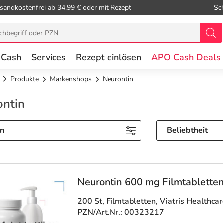
sandkostenfrei ab 34.99 € oder mit Rezept
Sc
 Cash
Services
Rezept einlösen
APO Cash Deals
Produkte
Markenshops
Neurontin
ontin
rn
Beliebtheit
Neurontin 600 mg Filmtablette
200 St, Filmtabletten
, Viatris Healthc
PZN/Art.Nr.: 00323217