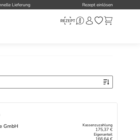
hnelle Lieferung
Rezept einlösen
n
are GmbH
175,37 €
166,64 €