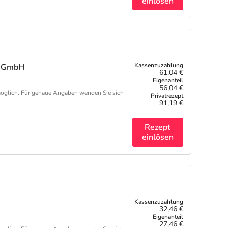
einlösen
re GmbH
61,04 €
56,04 €
öglich. Für genaue Angaben wenden Sie sich
91,19 €
Rezept
einlösen
H
32,46 €
27,46 €