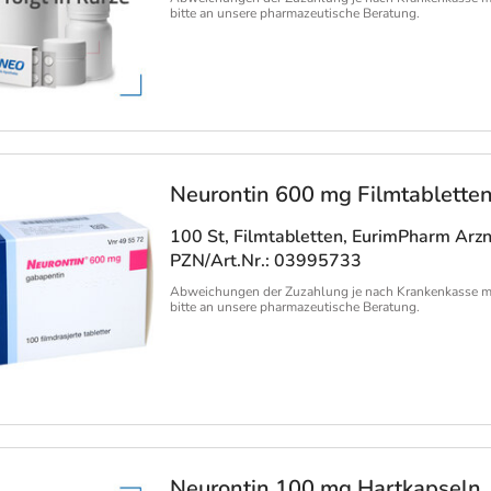
bitte an unsere pharmazeutische Beratung.
Neurontin 600 mg Filmtablette
100 St, Filmtabletten
, EurimPharm Arz
PZN/Art.Nr.: 03995733
Abweichungen der Zuzahlung je nach Krankenkasse m
bitte an unsere pharmazeutische Beratung.
Neurontin 100 mg Hartkapseln