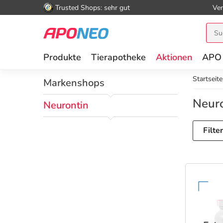
Trusted Shops: sehr gut
Ver
Produkte
Tierapotheke
Aktionen
APO
Startseite
Markenshops
Neur
Neurontin
Filte