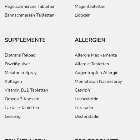
Regelschmerzen Tabletten
Magentabletten
Zahnschmerzen Tabletten
Lidocain
SUPPLEMENTE
ALLERGIEN
Elotrans Reload
Allergie Medikamente
Eiweißpulver
Allergie Tabletten
Melatonin Spray
Augentropfen Allergie
Kollagen
Mometason Nasenspray
Vitamin B12 Tabletten
Cetirizin
Omega 3 Kapseln
Levocetirizin
Laktase Tabletten
Loratadin
Ginseng
Desloratadin