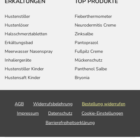
ERKÄLTUNGEN
TOP PRODUKTE
Hustenstiller
Fieberthermometer
Hustenlöser
Neurodermitis Creme
Halsschmerztabletten
Zinksalbe
Erkältungsbad
Pantoprazol
Meerwasser Nasenspray
Fußpilz Creme
Inhaliergeräte
Mückenschutz
Hustenstiller Kinder
Panthenol Salbe
Hustensaft Kinder
Bryonia
AGB
Widerrufsbelehrung
Bestellung widerrufen
Impressum
Datenschutz
Cookie-Einstellungen
Barrierefreiheitserklärung