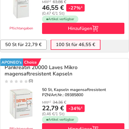
63,86
€
2
MRP
46,55 €
-27%
4
Geschenkideen
Fragen und Antworten
5% Extra Cash
Diabetes
(0,47 €/1 St)
Artikel verfügbar
Hinzufügen
Aktuelle Coupons
Kontakt
Avene & Ducray Deals
Pflichtangaben
Körperpflege & Kosmetik
7
50 St für 22,79 €
100 St für 46,55 €
Ratgeber
Eucerin Deals
Liebe & Erotik
Summer SALE
Beliebte Beiträge
Evolsin Deals
Mutter & Kind
Reiseapotheke
Pankreatin 20000 Laves Mikro
magensaftresistent Kapseln
E-Rezept einlösen
Frontline & Frontpro Deals
Nahrungsergänzung
Insektenschutz
(0)
50 St, Kapseln magensaftresistent
PZN/Art.Nr.: 09385800
E-Rezept App
Nattermann Deals
Natur & Homöopathie
Sonnenpflege
34,36
€
2
MRP
22,79 €
-34%
4
R(h)ein Nutrition Deals
Sanitätshaus
Sommerpflege für Haar und Kopfhaut
(0,46 €/1 St)
Artikel verfügbar
Pflichtangaben