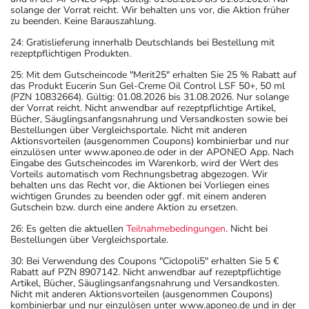
solange der Vorrat reicht. Wir behalten uns vor, die Aktion früher
zu beenden. Keine Barauszahlung.
24: Gratislieferung innerhalb Deutschlands bei Bestellung mit
rezeptpflichtigen Produkten.
25: Mit dem Gutscheincode "Merit25" erhalten Sie 25 % Rabatt auf
das Produkt Eucerin Sun Gel-Creme Oil Control LSF 50+, 50 ml
(PZN 10832664). Gültig: 01.08.2026 bis 31.08.2026. Nur solange
der Vorrat reicht. Nicht anwendbar auf rezeptpflichtige Artikel,
Bücher, Säuglingsanfangsnahrung und Versandkosten sowie bei
Bestellungen über Vergleichsportale. Nicht mit anderen
Aktionsvorteilen (ausgenommen Coupons) kombinierbar und nur
einzulösen unter www.aponeo.de oder in der APONEO App. Nach
Eingabe des Gutscheincodes im Warenkorb, wird der Wert des
Vorteils automatisch vom Rechnungsbetrag abgezogen. Wir
behalten uns das Recht vor, die Aktionen bei Vorliegen eines
wichtigen Grundes zu beenden oder ggf. mit einem anderen
Gutschein bzw. durch eine andere Aktion zu ersetzen.
26: Es gelten die aktuellen
Teilnahmebedingungen
. Nicht bei
Bestellungen über Vergleichsportale.
30: Bei Verwendung des Coupons "Ciclopoli5" erhalten Sie 5 €
Rabatt auf PZN 8907142. Nicht anwendbar auf rezeptpflichtige
Artikel, Bücher, Säuglingsanfangsnahrung und Versandkosten.
Nicht mit anderen Aktionsvorteilen (ausgenommen Coupons)
kombinierbar und nur einzulösen unter www.aponeo.de und in der