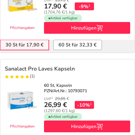
19,75
€
UVP
17,90 €
-9%
3
(1704,76 €/1 kg)
Artikel verfügbar
Hinzufügen
Pflichtangaben
30 St für 17,90 €
60 St für 32,33 €
Sanalact Pro Laves Kapseln
(1)
60 St, Kapseln
PZN/Art.Nr.: 10793071
29,85
€
1
UVP
26,99 €
-10%
3
(1297,60 €/1 kg)
Artikel verfügbar
Hinzufügen
Pflichtangaben