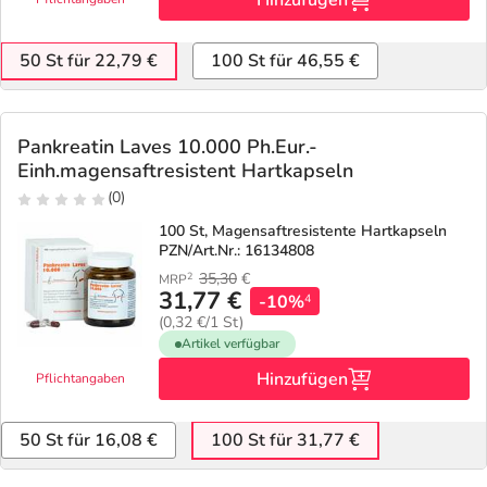
Hinzufügen
Refluthin, Lasea & Carmenthin Deals
Sport & Fitness
Täglich gut versorgt
50 St für 22,79 €
100 St für 46,55 €
Salus Deals
Tierapotheke
Vitamine & Mineralstoffe
Pankreatin Laves 10.000 Ph.Eur.-
Einh.magensaftresistent Hartkapseln
Marken
(0)
100 St, Magensaftresistente Hartkapseln
PZN/Art.Nr.: 16134808
35,30
€
2
MRP
31,77 €
-10%
4
(0,32 €/1 St)
Artikel verfügbar
Hinzufügen
Pflichtangaben
50 St für 16,08 €
100 St für 31,77 €