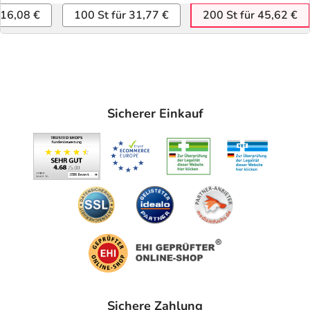
 16,08 €
100 St für 31,77 €
200 St für 45,62 €
Sicherer Einkauf
Sichere Zahlung