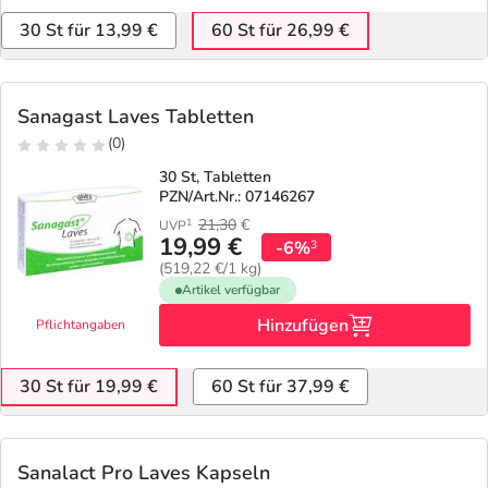
30 St für 13,99 €
60 St für 26,99 €
Sanagast Laves Tabletten
(0)
30 St, Tabletten
PZN/Art.Nr.: 07146267
21,30
€
1
UVP
19,99 €
-6%
3
(519,22 €/1 kg)
Artikel verfügbar
Hinzufügen
Pflichtangaben
30 St für 19,99 €
60 St für 37,99 €
Sanalact Pro Laves Kapseln