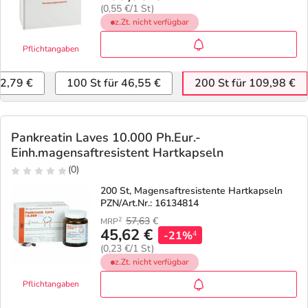
(0,55 €/1 St)
z.Zt. nicht verfügbar
Pflichtangaben
22,79 €
100 St für 46,55 €
200 St für 109,98 €
Pankreatin Laves 10.000 Ph.Eur.-
Einh.magensaftresistent Hartkapseln
(0)
200 St, Magensaftresistente Hartkapseln
PZN/Art.Nr.: 16134814
57,63
€
2
MRP
45,62 €
-21%
4
(0,23 €/1 St)
z.Zt. nicht verfügbar
Pflichtangaben