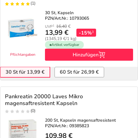
(1)
30 St, Kapseln
PZN/Art.Nr.: 10793065
16,40
€
1
UVP
13,99 €
-15%
3
(1345,19 €/1 kg)
Artikel verfügbar
Hinzufügen
Pflichtangaben
30 St für 13,99 €
60 St für 26,99 €
Pankreatin 20000 Laves Mikro
magensaftresistent Kapseln
(0)
200 St, Kapseln magensaftresistent
PZN/Art.Nr.: 09385823
109,98 €