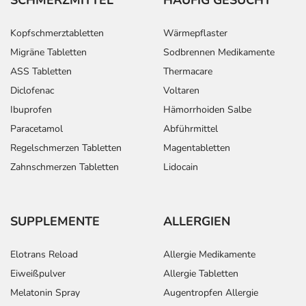
Kopfschmerztabletten
Wärmepflaster
Migräne Tabletten
Sodbrennen Medikamente
ASS Tabletten
Thermacare
Diclofenac
Voltaren
Ibuprofen
Hämorrhoiden Salbe
Paracetamol
Abführmittel
Regelschmerzen Tabletten
Magentabletten
Zahnschmerzen Tabletten
Lidocain
SUPPLEMENTE
ALLERGIEN
Elotrans Reload
Allergie Medikamente
Eiweißpulver
Allergie Tabletten
Melatonin Spray
Augentropfen Allergie