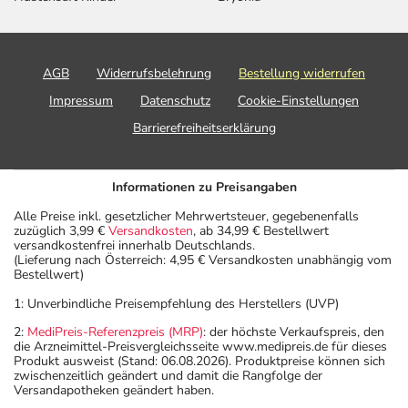
AGB
Widerrufsbelehrung
Bestellung widerrufen
Impressum
Datenschutz
Cookie-Einstellungen
Barrierefreiheitserklärung
Informationen zu Preisangaben
Alle Preise inkl. gesetzlicher Mehrwertsteuer, gegebenenfalls
zuzüglich 3,99 €
Versandkosten
, ab 34,99 € Bestellwert
versandkostenfrei innerhalb Deutschlands.
(Lieferung nach Österreich: 4,95 € Versandkosten unabhängig vom
Bestellwert)
1: Unverbindliche Preisempfehlung des Herstellers (UVP)
2:
MediPreis-Referenzpreis (MRP)
: der höchste Verkaufspreis, den
die Arzneimittel-Preisvergleichsseite www.medipreis.de für dieses
Produkt ausweist (Stand: 06.08.2026). Produktpreise können sich
zwischenzeitlich geändert und damit die Rangfolge der
Versandapotheken geändert haben.