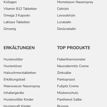
Kollagen
Mometason Nasenspray
Vitamin B12 Tabletten
Cetirizin
Omega 3 Kapseln
Levocetirizin
Laktase Tabletten
Loratadin
Ginseng
Desloratadin
ERKÄLTUNGEN
TOP PRODUKTE
Hustenstiller
Fieberthermometer
Hustenlöser
Neurodermitis Creme
Halsschmerztabletten
Zinksalbe
Erkältungsbad
Pantoprazol
Meerwasser Nasenspray
Fußpilz Creme
Inhaliergeräte
Mückenschutz
Hustenstiller Kinder
Panthenol Salbe
Hustensaft Kinder
Bryonia