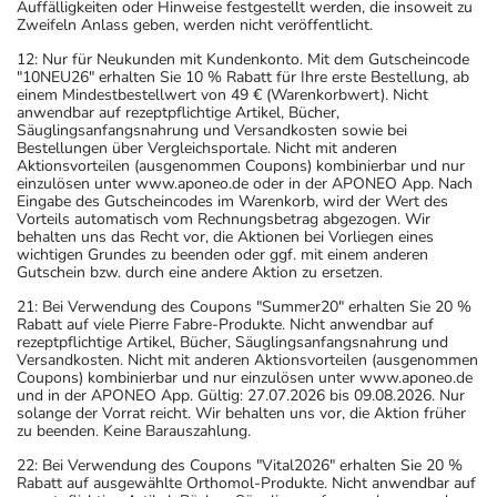
Auffälligkeiten oder Hinweise festgestellt werden, die insoweit zu
Zweifeln Anlass geben, werden nicht veröffentlicht.
12: Nur für Neukunden mit Kundenkonto. Mit dem Gutscheincode
"10NEU26" erhalten Sie 10 % Rabatt für Ihre erste Bestellung, ab
einem Mindestbestellwert von 49 € (Warenkorbwert). Nicht
anwendbar auf rezeptpflichtige Artikel, Bücher,
Säuglingsanfangsnahrung und Versandkosten sowie bei
Bestellungen über Vergleichsportale. Nicht mit anderen
Aktionsvorteilen (ausgenommen Coupons) kombinierbar und nur
einzulösen unter www.aponeo.de oder in der APONEO App. Nach
Eingabe des Gutscheincodes im Warenkorb, wird der Wert des
Vorteils automatisch vom Rechnungsbetrag abgezogen. Wir
behalten uns das Recht vor, die Aktionen bei Vorliegen eines
wichtigen Grundes zu beenden oder ggf. mit einem anderen
Gutschein bzw. durch eine andere Aktion zu ersetzen.
21: Bei Verwendung des Coupons "Summer20" erhalten Sie 20 %
Rabatt auf viele Pierre Fabre-Produkte. Nicht anwendbar auf
rezeptpflichtige Artikel, Bücher, Säuglingsanfangsnahrung und
Versandkosten. Nicht mit anderen Aktionsvorteilen (ausgenommen
Coupons) kombinierbar und nur einzulösen unter www.aponeo.de
und in der APONEO App. Gültig: 27.07.2026 bis 09.08.2026. Nur
solange der Vorrat reicht. Wir behalten uns vor, die Aktion früher
zu beenden. Keine Barauszahlung.
22: Bei Verwendung des Coupons "Vital2026" erhalten Sie 20 %
Rabatt auf ausgewählte Orthomol-Produkte. Nicht anwendbar auf