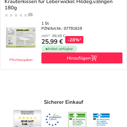
Refluthin, Lasea & Carmenthin Deals
Sport & Fitness
Täglich gut versorgt
Kräuterkissen für Leberwickel Hildeg.v.Bingen
180g
(0)
Salus Deals
Tierapotheke
1 St
PZN/Art.Nr.: 07791619
Vitamine & Mineralstoffe
36,18
€
2
MRP
-28%
4
25,99 €
Artikel verfügbar
Marken
Hinzufügen
Pflichtangaben
Sicherer Einkauf