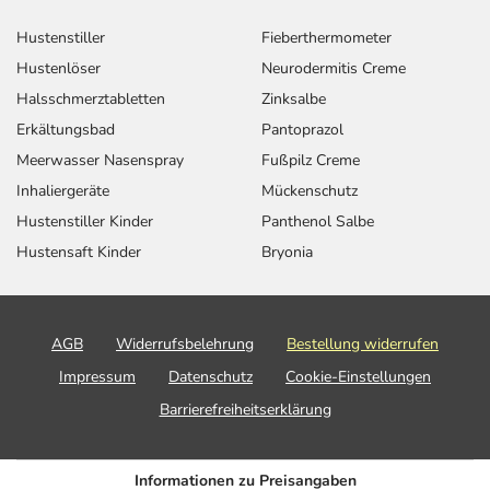
Hustenstiller
Fieberthermometer
Hustenlöser
Neurodermitis Creme
Halsschmerztabletten
Zinksalbe
Erkältungsbad
Pantoprazol
Meerwasser Nasenspray
Fußpilz Creme
Inhaliergeräte
Mückenschutz
Hustenstiller Kinder
Panthenol Salbe
Hustensaft Kinder
Bryonia
AGB
Widerrufsbelehrung
Bestellung widerrufen
Impressum
Datenschutz
Cookie-Einstellungen
Barrierefreiheitserklärung
Informationen zu Preisangaben