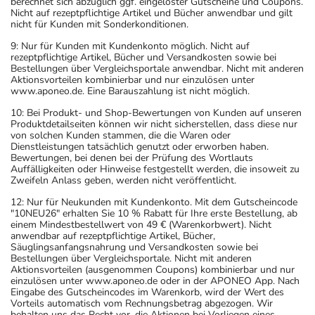
berechnet sich abzüglich ggf. eingelöster Gutscheine und Coupons.
Nicht auf rezeptpflichtige Artikel und Bücher anwendbar und gilt
nicht für Kunden mit Sonderkonditionen.
9: Nur für Kunden mit Kundenkonto möglich. Nicht auf
rezeptpflichtige Artikel, Bücher und Versandkosten sowie bei
Bestellungen über Vergleichsportale anwendbar. Nicht mit anderen
Aktionsvorteilen kombinierbar und nur einzulösen unter
www.aponeo.de. Eine Barauszahlung ist nicht möglich.
10: Bei Produkt- und Shop-Bewertungen von Kunden auf unseren
Produktdetailseiten können wir nicht sicherstellen, dass diese nur
von solchen Kunden stammen, die die Waren oder
Dienstleistungen tatsächlich genutzt oder erworben haben.
Bewertungen, bei denen bei der Prüfung des Wortlauts
Auffälligkeiten oder Hinweise festgestellt werden, die insoweit zu
Zweifeln Anlass geben, werden nicht veröffentlicht.
12: Nur für Neukunden mit Kundenkonto. Mit dem Gutscheincode
"10NEU26" erhalten Sie 10 % Rabatt für Ihre erste Bestellung, ab
einem Mindestbestellwert von 49 € (Warenkorbwert). Nicht
anwendbar auf rezeptpflichtige Artikel, Bücher,
Säuglingsanfangsnahrung und Versandkosten sowie bei
Bestellungen über Vergleichsportale. Nicht mit anderen
Aktionsvorteilen (ausgenommen Coupons) kombinierbar und nur
einzulösen unter www.aponeo.de oder in der APONEO App. Nach
Eingabe des Gutscheincodes im Warenkorb, wird der Wert des
Vorteils automatisch vom Rechnungsbetrag abgezogen. Wir
behalten uns das Recht vor, die Aktionen bei Vorliegen eines