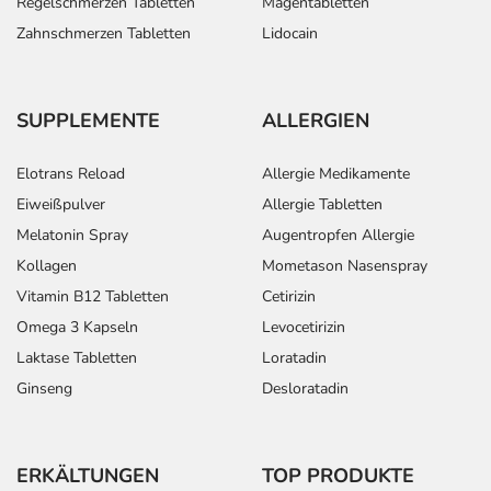
Regelschmerzen Tabletten
Magentabletten
Zahnschmerzen Tabletten
Lidocain
SUPPLEMENTE
ALLERGIEN
Elotrans Reload
Allergie Medikamente
Eiweißpulver
Allergie Tabletten
Melatonin Spray
Augentropfen Allergie
Kollagen
Mometason Nasenspray
Vitamin B12 Tabletten
Cetirizin
Omega 3 Kapseln
Levocetirizin
Laktase Tabletten
Loratadin
Ginseng
Desloratadin
ERKÄLTUNGEN
TOP PRODUKTE