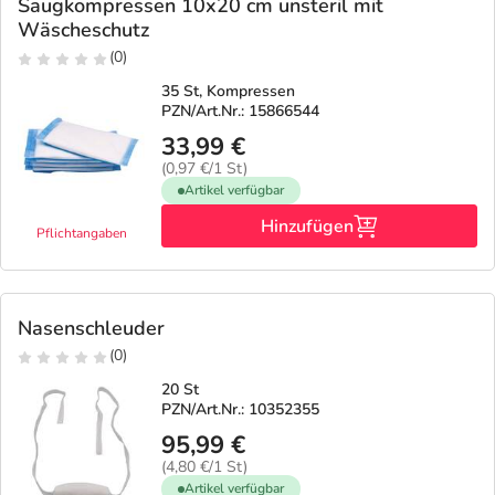
Refluthin, Lasea & Carmenthin Deals
Sport & Fitness
Täglich gut versorgt
Saugkompressen 10x20 cm unsteril mit
Wäscheschutz
(0)
Salus Deals
Tierapotheke
35 St, Kompressen
PZN/Art.Nr.: 15866544
Vitamine & Mineralstoffe
33,99 €
(0,97 €/1 St)
Artikel verfügbar
Marken
Hinzufügen
Pflichtangaben
Nasenschleuder
(0)
20 St
PZN/Art.Nr.: 10352355
95,99 €
(4,80 €/1 St)
Artikel verfügbar