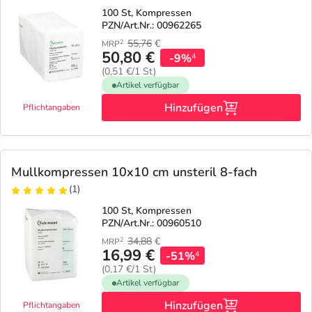
100 St, Kompressen
PZN/Art.Nr.: 00962265
55,76
€
2
MRP
50,80 €
-9%
4
(0,51 €/1 St)
Artikel verfügbar
Hinzufügen
Pflichtangaben
Mullkompressen 10x10 cm unsteril 8-fach
(1)
100 St, Kompressen
PZN/Art.Nr.: 00960510
34,88
€
2
MRP
16,99 €
-51%
4
(0,17 €/1 St)
Artikel verfügbar
Hinzufügen
Pflichtangaben