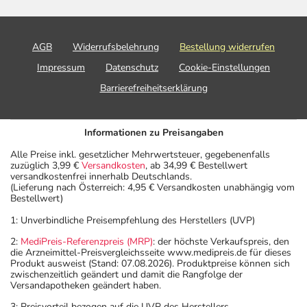
AGB
Widerrufsbelehrung
Bestellung widerrufen
Impressum
Datenschutz
Cookie-Einstellungen
Barrierefreiheitserklärung
Informationen zu Preisangaben
Alle Preise inkl. gesetzlicher Mehrwertsteuer, gegebenenfalls
zuzüglich 3,99 €
Versandkosten
, ab 34,99 € Bestellwert
versandkostenfrei innerhalb Deutschlands.
(Lieferung nach Österreich: 4,95 € Versandkosten unabhängig vom
Bestellwert)
1: Unverbindliche Preisempfehlung des Herstellers (UVP)
2:
MediPreis-Referenzpreis (MRP)
: der höchste Verkaufspreis, den
die Arzneimittel-Preisvergleichsseite www.medipreis.de für dieses
Produkt ausweist (Stand: 07.08.2026). Produktpreise können sich
zwischenzeitlich geändert und damit die Rangfolge der
Versandapotheken geändert haben.
3: Preisvorteil bezogen auf die UVP des Herstellers