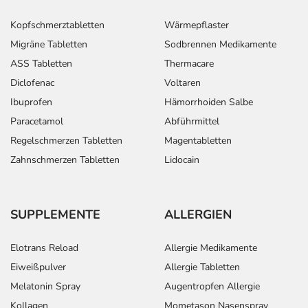
Kopfschmerztabletten
Wärmepflaster
Migräne Tabletten
Sodbrennen Medikamente
ASS Tabletten
Thermacare
Diclofenac
Voltaren
Ibuprofen
Hämorrhoiden Salbe
Paracetamol
Abführmittel
Regelschmerzen Tabletten
Magentabletten
Zahnschmerzen Tabletten
Lidocain
SUPPLEMENTE
ALLERGIEN
Elotrans Reload
Allergie Medikamente
Eiweißpulver
Allergie Tabletten
Melatonin Spray
Augentropfen Allergie
Kollagen
Mometason Nasenspray