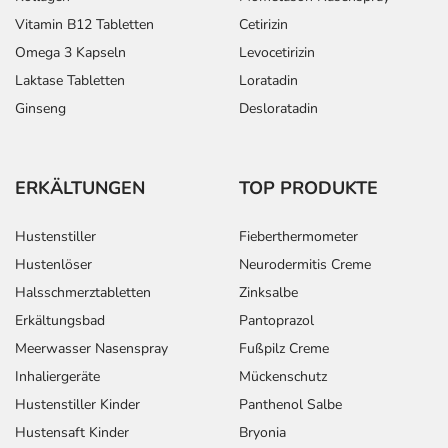
Vitamin B12 Tabletten
Cetirizin
Omega 3 Kapseln
Levocetirizin
Laktase Tabletten
Loratadin
Ginseng
Desloratadin
ERKÄLTUNGEN
TOP PRODUKTE
Hustenstiller
Fieberthermometer
Hustenlöser
Neurodermitis Creme
Halsschmerztabletten
Zinksalbe
Erkältungsbad
Pantoprazol
Meerwasser Nasenspray
Fußpilz Creme
Inhaliergeräte
Mückenschutz
Hustenstiller Kinder
Panthenol Salbe
Hustensaft Kinder
Bryonia