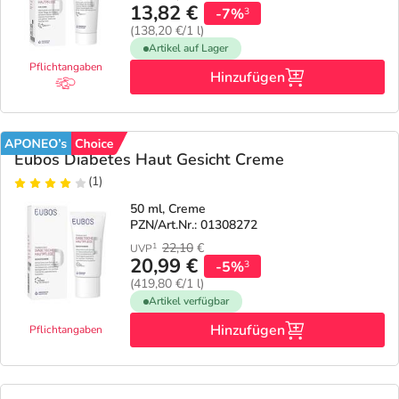
Refluthin, Lasea & Carmenthin Deals
Sport & Fitness
Täglich gut versorgt
13,82 €
-7%
3
(138,20 €/1 l)
Artikel auf Lager
Salus Deals
Tierapotheke
Pflichtangaben
Hinzufügen
Vitamine & Mineralstoffe
Marken
Eubos Diabetes Haut Gesicht Creme
(1)
50 ml, Creme
PZN/Art.Nr.: 01308272
22,10
€
1
UVP
20,99 €
-5%
3
(419,80 €/1 l)
Artikel verfügbar
Hinzufügen
Pflichtangaben