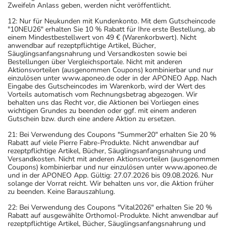
Zweifeln Anlass geben, werden nicht veröffentlicht.
12: Nur für Neukunden mit Kundenkonto. Mit dem Gutscheincode
"10NEU26" erhalten Sie 10 % Rabatt für Ihre erste Bestellung, ab
einem Mindestbestellwert von 49 € (Warenkorbwert). Nicht
anwendbar auf rezeptpflichtige Artikel, Bücher,
Säuglingsanfangsnahrung und Versandkosten sowie bei
Bestellungen über Vergleichsportale. Nicht mit anderen
Aktionsvorteilen (ausgenommen Coupons) kombinierbar und nur
einzulösen unter www.aponeo.de oder in der APONEO App. Nach
Eingabe des Gutscheincodes im Warenkorb, wird der Wert des
Vorteils automatisch vom Rechnungsbetrag abgezogen. Wir
behalten uns das Recht vor, die Aktionen bei Vorliegen eines
wichtigen Grundes zu beenden oder ggf. mit einem anderen
Gutschein bzw. durch eine andere Aktion zu ersetzen.
21: Bei Verwendung des Coupons "Summer20" erhalten Sie 20 %
Rabatt auf viele Pierre Fabre-Produkte. Nicht anwendbar auf
rezeptpflichtige Artikel, Bücher, Säuglingsanfangsnahrung und
Versandkosten. Nicht mit anderen Aktionsvorteilen (ausgenommen
Coupons) kombinierbar und nur einzulösen unter www.aponeo.de
und in der APONEO App. Gültig: 27.07.2026 bis 09.08.2026. Nur
solange der Vorrat reicht. Wir behalten uns vor, die Aktion früher
zu beenden. Keine Barauszahlung.
22: Bei Verwendung des Coupons "Vital2026" erhalten Sie 20 %
Rabatt auf ausgewählte Orthomol-Produkte. Nicht anwendbar auf
rezeptpflichtige Artikel, Bücher, Säuglingsanfangsnahrung und