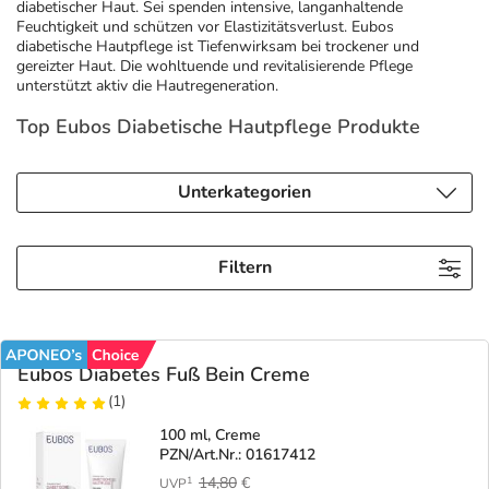
diabetischer Haut. Sei spenden intensive, langanhaltende
Feuchtigkeit und schützen vor Elastizitätsverlust. Eubos
Geschenkideen
Fragen und Antworten
5% Extra Cash
Diabetes
diabetische Hautpflege ist Tiefenwirksam bei trockener und
gereizter Haut. Die wohltuende und revitalisierende Pflege
unterstützt aktiv die Hautregeneration.
Aktuelle Coupons
Kontakt
Avene & Ducray Deals
Körperpflege & Kosmetik
7
Top Eubos Diabetische Hautpflege Produkte
Ratgeber
Eucerin Deals
Liebe & Erotik
Summer SALE
Unterkategorien
Beliebte Beiträge
Evolsin Deals
Mutter & Kind
Reiseapotheke
Filtern
E-Rezept einlösen
Frontline & Frontpro Deals
Nahrungsergänzung
Insektenschutz
E-Rezept App
Nattermann Deals
Natur & Homöopathie
Sonnenpflege
Eubos Diabetes Fuß Bein Creme
(1)
R(h)ein Nutrition Deals
Sanitätshaus
Sommerpflege für Haar und Kopfhaut
100 ml, Creme
PZN/Art.Nr.: 01617412
14,80
€
1
UVP