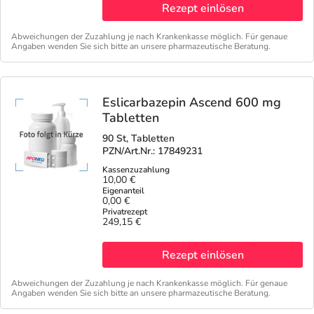
Refluthin, Lasea & Carmenthin Deals
Sport & Fitness
Täglich gut versorgt
Rezept einlösen
Abweichungen der Zuzahlung je nach Krankenkasse möglich. Für genaue
Salus Deals
Tierapotheke
Angaben wenden Sie sich bitte an unsere pharmazeutische Beratung.
Vitamine & Mineralstoffe
Eslicarbazepin Ascend 600 mg
Tabletten
Marken
90 St, Tabletten
PZN/Art.Nr.: 17849231
10,00 €
0,00 €
249,15 €
Rezept einlösen
Abweichungen der Zuzahlung je nach Krankenkasse möglich. Für genaue
Angaben wenden Sie sich bitte an unsere pharmazeutische Beratung.