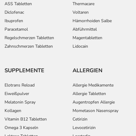
ASS Tabletten
Thermacare
Diclofenac
Voltaren
Ibuprofen
Hämorrhoiden Salbe
Paracetamol
Abführmittel
Regelschmerzen Tabletten
Magentabletten
Zahnschmerzen Tabletten
Lidocain
SUPPLEMENTE
ALLERGIEN
Elotrans Reload
Allergie Medikamente
Eiweißpulver
Allergie Tabletten
Melatonin Spray
Augentropfen Allergie
Kollagen
Mometason Nasenspray
Vitamin B12 Tabletten
Cetirizin
Omega 3 Kapseln
Levocetirizin