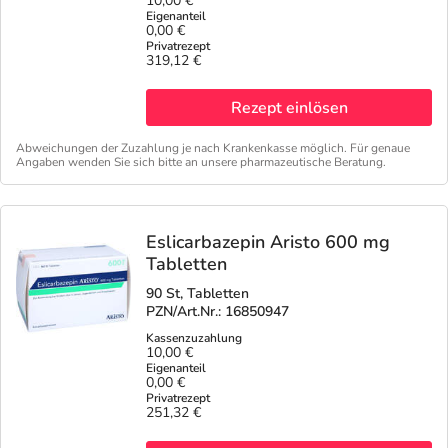
10,00 €
0,00 €
Geschenkideen
Fragen und Antworten
5% Extra Cash
Diabetes
319,12 €
Aktuelle Coupons
Kontakt
Avene & Ducray Deals
Körperpflege & Kosmetik
7
Rezept einlösen
Abweichungen der Zuzahlung je nach Krankenkasse möglich. Für genaue
Ratgeber
Eucerin Deals
Liebe & Erotik
Summer SALE
Angaben wenden Sie sich bitte an unsere pharmazeutische Beratung.
Beliebte Beiträge
Evolsin Deals
Mutter & Kind
Reiseapotheke
Eslicarbazepin Aristo 600 mg
Tabletten
E-Rezept einlösen
Frontline & Frontpro Deals
Nahrungsergänzung
Insektenschutz
90 St, Tabletten
PZN/Art.Nr.: 16850947
E-Rezept App
Nattermann Deals
Natur & Homöopathie
Sonnenpflege
10,00 €
0,00 €
R(h)ein Nutrition Deals
Sanitätshaus
Sommerpflege für Haar und Kopfhaut
251,32 €