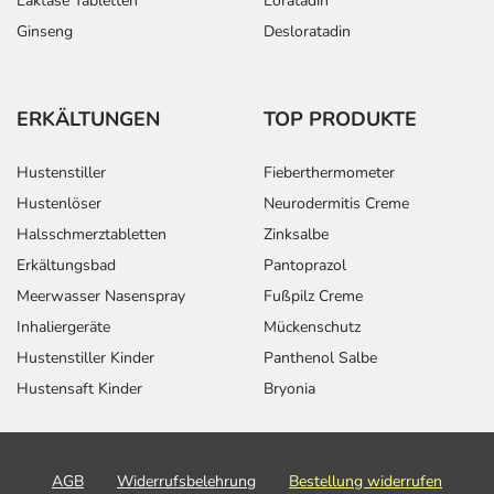
Laktase Tabletten
Loratadin
Ginseng
Desloratadin
ERKÄLTUNGEN
TOP PRODUKTE
Hustenstiller
Fieberthermometer
Hustenlöser
Neurodermitis Creme
Halsschmerztabletten
Zinksalbe
Erkältungsbad
Pantoprazol
Meerwasser Nasenspray
Fußpilz Creme
Inhaliergeräte
Mückenschutz
Hustenstiller Kinder
Panthenol Salbe
Hustensaft Kinder
Bryonia
AGB
Widerrufsbelehrung
Bestellung widerrufen