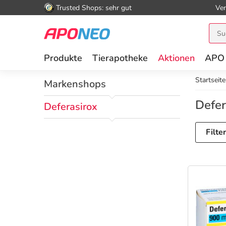
Trusted Shops: sehr gut
Ver
Produkte
Tierapotheke
Aktionen
APO
Startseite
Markenshops
Defer
Deferasirox
Filte