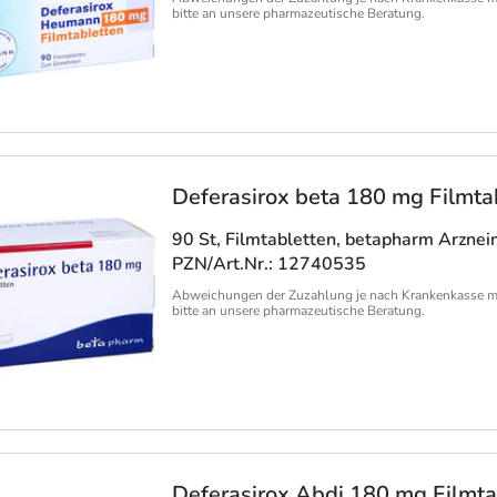
bitte an unsere pharmazeutische Beratung.
Deferasirox beta 180 mg Filmta
90 St, Filmtabletten
, betapharm Arzne
PZN/Art.Nr.: 12740535
Abweichungen der Zuzahlung je nach Krankenkasse m
bitte an unsere pharmazeutische Beratung.
Deferasirox Abdi 180 mg Filmta