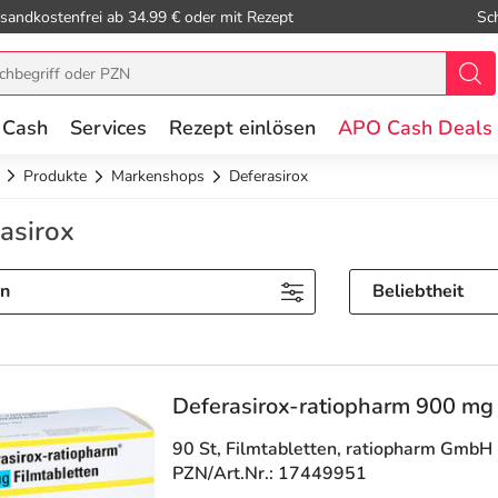
sandkostenfrei ab 34.99 € oder mit Rezept
Sc
 Cash
Services
Rezept einlösen
APO Cash Deals
Produkte
Markenshops
Deferasirox
asirox
rn
Beliebtheit
Deferasirox-ratiopharm 900 mg 
90 St, Filmtabletten
, ratiopharm GmbH
PZN/Art.Nr.: 17449951