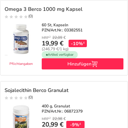
Omega 3 Berco 1000 mg Kapsel
(0)
60 St, Kapseln
PZN/Art.Nr.: 03382551
22,09
€
2
MRP
19,99 €
-10%
4
(246,79 €/1 kg)
Artikel verfügbar
Hinzufügen
Pflichtangaben
Sojalecithin Berco Granulat
(0)
400 g, Granulat
PZN/Art.Nr.: 06872379
22,98
€
2
MRP
20,99 €
-9%
4