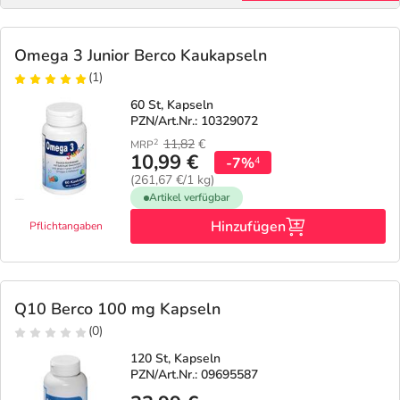
Omega 3 Junior Berco Kaukapseln
(1)
60 St, Kapseln
PZN/Art.Nr.: 10329072
11,82
€
2
MRP
10,99 €
-7%
4
(261,67 €/1 kg)
Artikel verfügbar
Hinzufügen
Pflichtangaben
Q10 Berco 100 mg Kapseln
(0)
120 St, Kapseln
PZN/Art.Nr.: 09695587