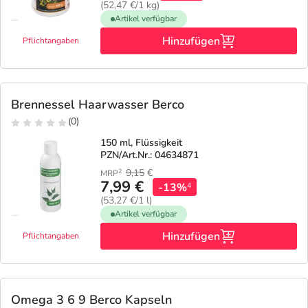
(52,47 €/1 kg)
Artikel verfügbar
Hinzufügen
Pflichtangaben
Brennessel Haarwasser Berco
(0)
150 ml, Flüssigkeit
PZN/Art.Nr.: 04634871
9,15
€
2
MRP
7,99 €
-13%
4
(53,27 €/1 l)
Artikel verfügbar
Hinzufügen
Pflichtangaben
Omega 3 6 9 Berco Kapseln