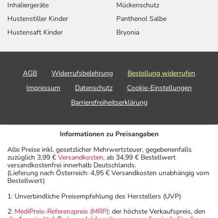
Inhaliergeräte
Mückenschutz
Hustenstiller Kinder
Panthenol Salbe
Hustensaft Kinder
Bryonia
AGB
Widerrufsbelehrung
Bestellung widerrufen
Impressum
Datenschutz
Cookie-Einstellungen
Barrierefreiheitserklärung
Informationen zu Preisangaben
Alle Preise inkl. gesetzlicher Mehrwertsteuer, gegebenenfalls
zuzüglich 3,99 €
Versandkosten
, ab 34,99 € Bestellwert
versandkostenfrei innerhalb Deutschlands.
(Lieferung nach Österreich: 4,95 € Versandkosten unabhängig vom
Bestellwert)
1: Unverbindliche Preisempfehlung des Herstellers (UVP)
2:
MediPreis-Referenzpreis (MRP)
: der höchste Verkaufspreis, den