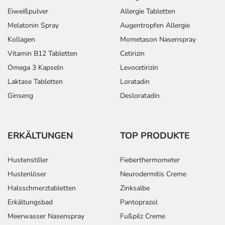
Eiweißpulver
Allergie Tabletten
Melatonin Spray
Augentropfen Allergie
Kollagen
Mometason Nasenspray
Vitamin B12 Tabletten
Cetirizin
Omega 3 Kapseln
Levocetirizin
Laktase Tabletten
Loratadin
Ginseng
Desloratadin
ERKÄLTUNGEN
TOP PRODUKTE
Hustenstiller
Fieberthermometer
Hustenlöser
Neurodermitis Creme
Halsschmerztabletten
Zinksalbe
Erkältungsbad
Pantoprazol
Meerwasser Nasenspray
Fußpilz Creme