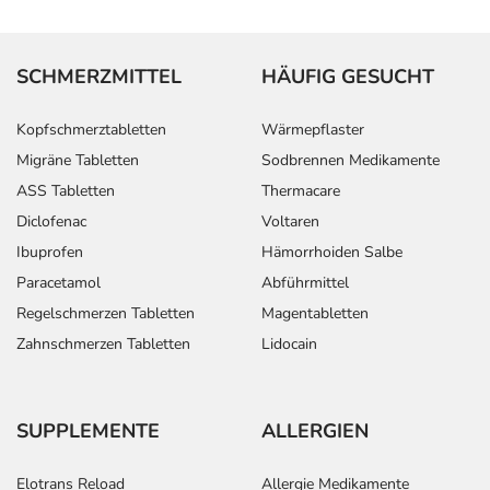
SCHMERZMITTEL
HÄUFIG GESUCHT
Kopfschmerztabletten
Wärmepflaster
Migräne Tabletten
Sodbrennen Medikamente
ASS Tabletten
Thermacare
Diclofenac
Voltaren
Ibuprofen
Hämorrhoiden Salbe
Paracetamol
Abführmittel
Regelschmerzen Tabletten
Magentabletten
Zahnschmerzen Tabletten
Lidocain
SUPPLEMENTE
ALLERGIEN
Elotrans Reload
Allergie Medikamente