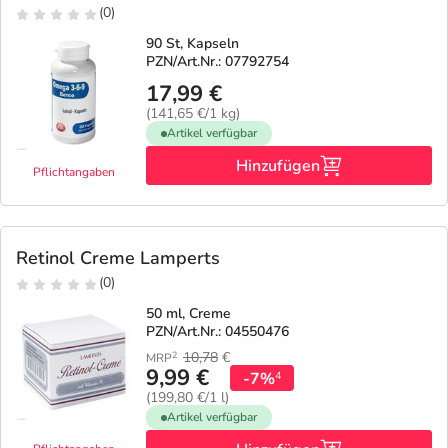
(0)
90 St, Kapseln
PZN/Art.Nr.: 07792754
17,99 €
(141,65 €/1 kg)
Artikel verfügbar
Hinzufügen
Pflichtangaben
Retinol Creme Lamperts
(0)
50 ml, Creme
PZN/Art.Nr.: 04550476
10,78
€
2
MRP
9,99 €
-7%
4
(199,80 €/1 l)
Artikel verfügbar