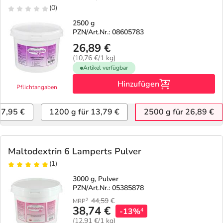
Refluthin, Lasea & Carmenthin Deals
Sport & Fitness
Täglich gut versorgt
(0)
2500 g
Salus Deals
Tierapotheke
PZN/Art.Nr.: 08605783
26,89 €
Vitamine & Mineralstoffe
(10,76 €/1 kg)
Artikel verfügbar
Hinzufügen
Marken
Pflichtangaben
 7,95 €
1200 g für 13,79 €
2500 g für 26,89 €
Maltodextrin 6 Lamperts Pulver
(1)
3000 g, Pulver
PZN/Art.Nr.: 05385878
44,59
€
2
MRP
38,74 €
-13%
4
(12,91 €/1 kg)