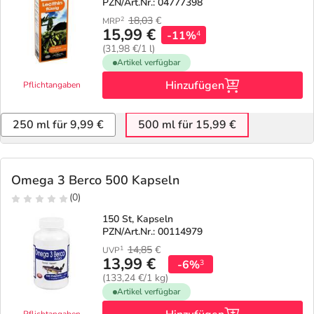
PZN/Art.Nr.: 04777398
18,03
€
2
MRP
15,99 €
-11%
4
(31,98 €/1 l)
Artikel verfügbar
Hinzufügen
Pflichtangaben
250 ml für 9,99 €
500 ml für 15,99 €
Omega 3 Berco 500 Kapseln
(0)
150 St, Kapseln
PZN/Art.Nr.: 00114979
14,85
€
1
UVP
13,99 €
-6%
3
(133,24 €/1 kg)
Artikel verfügbar