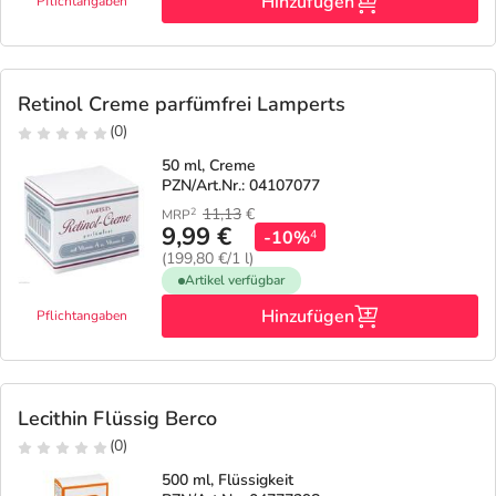
Hinzufügen
Pflichtangaben
Retinol Creme parfümfrei Lamperts
(0)
50 ml, Creme
PZN/Art.Nr.: 04107077
11,13
€
2
MRP
9,99 €
-10%
4
(199,80 €/1 l)
Artikel verfügbar
Hinzufügen
Pflichtangaben
Lecithin Flüssig Berco
(0)
500 ml, Flüssigkeit