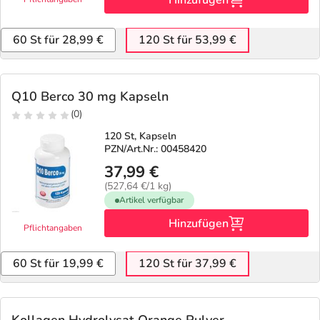
Hinzufügen
60 St für 28,99 €
120 St für 53,99 €
Q10 Berco 30 mg Kapseln
(0)
120 St, Kapseln
PZN/Art.Nr.: 00458420
37,99 €
(527,64 €/1 kg)
Artikel verfügbar
Hinzufügen
Pflichtangaben
60 St für 19,99 €
120 St für 37,99 €