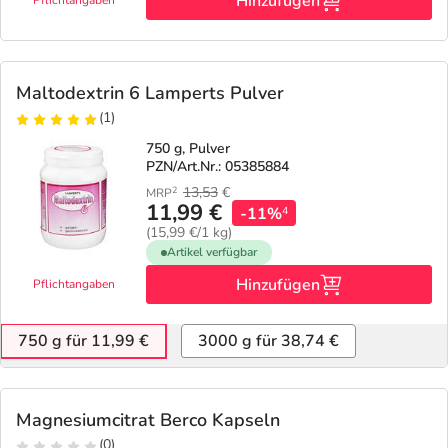
Hinzufügen
Pflichtangaben
Maltodextrin 6 Lamperts Pulver
(1)
750 g, Pulver
PZN/Art.Nr.: 05385884
13,53
€
2
MRP
11,99 €
-11%
4
(15,99 €/1 kg)
Artikel verfügbar
Hinzufügen
Pflichtangaben
750 g für 11,99 €
3000 g für 38,74 €
Magnesiumcitrat Berco Kapseln
(0)