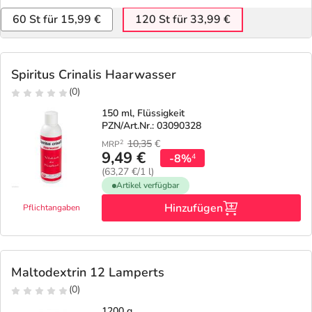
60 St für 15,99 €
120 St für 33,99 €
Spiritus Crinalis Haarwasser
(0)
150 ml, Flüssigkeit
PZN/Art.Nr.: 03090328
10,35
€
2
MRP
9,49 €
-8%
4
(63,27 €/1 l)
Artikel verfügbar
Hinzufügen
Pflichtangaben
Maltodextrin 12 Lamperts
(0)
1200 g