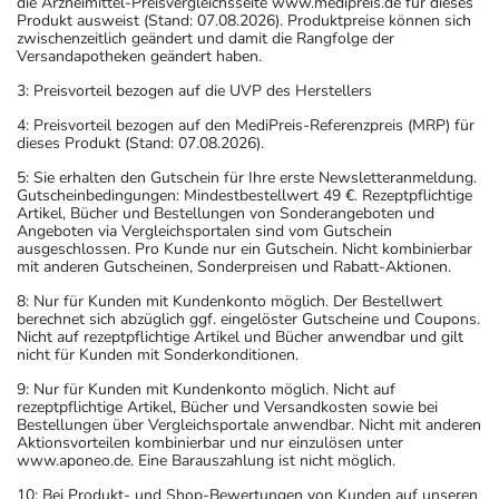
die Arzneimittel-Preisvergleichsseite www.medipreis.de für dieses
Produkt ausweist (Stand: 07.08.2026). Produktpreise können sich
zwischenzeitlich geändert und damit die Rangfolge der
Versandapotheken geändert haben.
3: Preisvorteil bezogen auf die UVP des Herstellers
4: Preisvorteil bezogen auf den MediPreis-Referenzpreis (MRP) für
dieses Produkt (Stand: 07.08.2026).
5: Sie erhalten den Gutschein für Ihre erste Newsletteranmeldung.
Gutscheinbedingungen: Mindestbestellwert 49 €. Rezeptpflichtige
Artikel, Bücher und Bestellungen von Sonderangeboten und
Angeboten via Vergleichsportalen sind vom Gutschein
ausgeschlossen. Pro Kunde nur ein Gutschein. Nicht kombinierbar
mit anderen Gutscheinen, Sonderpreisen und Rabatt-Aktionen.
8: Nur für Kunden mit Kundenkonto möglich. Der Bestellwert
berechnet sich abzüglich ggf. eingelöster Gutscheine und Coupons.
Nicht auf rezeptpflichtige Artikel und Bücher anwendbar und gilt
nicht für Kunden mit Sonderkonditionen.
9: Nur für Kunden mit Kundenkonto möglich. Nicht auf
rezeptpflichtige Artikel, Bücher und Versandkosten sowie bei
Bestellungen über Vergleichsportale anwendbar. Nicht mit anderen
Aktionsvorteilen kombinierbar und nur einzulösen unter
www.aponeo.de. Eine Barauszahlung ist nicht möglich.
10: Bei Produkt- und Shop-Bewertungen von Kunden auf unseren