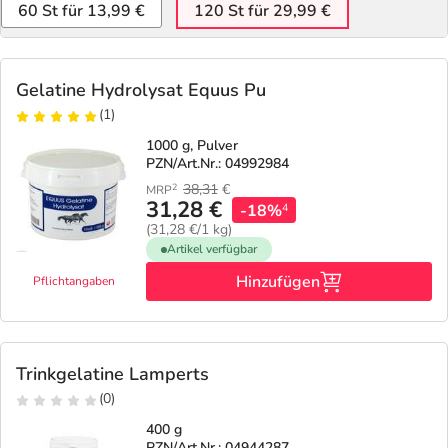
60 St für 13,99 €
120 St für 29,99 €
Gelatine Hydrolysat Equus Pu
(1)
1000 g, Pulver
PZN/Art.Nr.: 04992984
38,31
€
2
MRP
31,28 €
-18%
4
(31,28 €/1 kg)
Artikel verfügbar
Hinzufügen
Pflichtangaben
Trinkgelatine Lamperts
(0)
400 g
PZN/Art.Nr.: 04944287