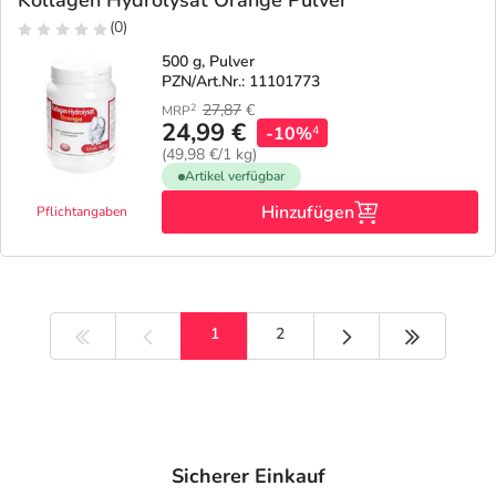
Kollagen Hydrolysat Orange Pulver
(0)
500 g, Pulver
PZN/Art.Nr.: 11101773
27,87
€
2
MRP
24,99 €
-10%
4
(49,98 €/1 kg)
Artikel verfügbar
Hinzufügen
Pflichtangaben
Nächste Seite
Letzte Sei
1
2
Sicherer Einkauf