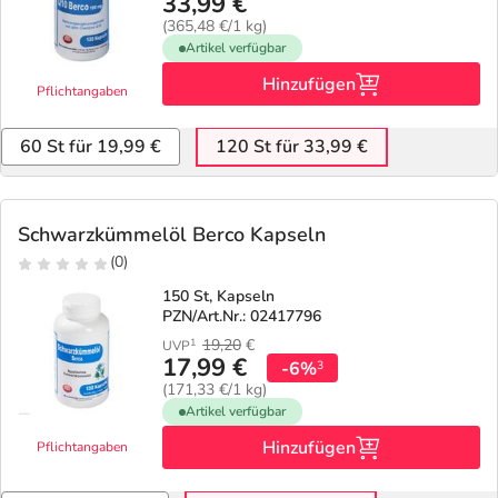
33,99 €
(365,48 €/1 kg)
Artikel verfügbar
Hinzufügen
Pflichtangaben
60 St für 19,99 €
120 St für 33,99 €
Schwarzkümmelöl Berco Kapseln
(0)
150 St, Kapseln
PZN/Art.Nr.: 02417796
19,20
€
1
UVP
17,99 €
-6%
3
(171,33 €/1 kg)
Artikel verfügbar
Hinzufügen
Pflichtangaben