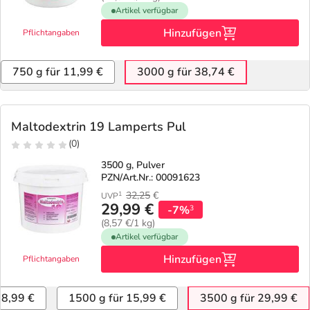
Artikel verfügbar
Hinzufügen
Pflichtangaben
750 g für 11,99 €
3000 g für 38,74 €
Maltodextrin 19 Lamperts Pul
(0)
3500 g, Pulver
PZN/Art.Nr.: 00091623
32,25
€
1
UVP
29,99 €
-7%
3
(8,57 €/1 kg)
Artikel verfügbar
Hinzufügen
Pflichtangaben
 8,99 €
1500 g für 15,99 €
3500 g für 29,99 €