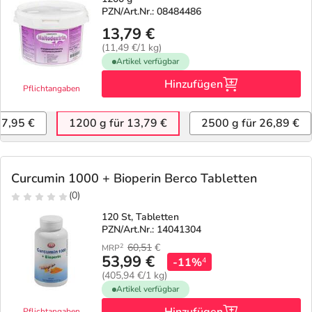
PZN/Art.Nr.: 08484486
13,79 €
(11,49 €/1 kg)
Artikel verfügbar
Hinzufügen
Pflichtangaben
 7,95 €
1200 g für 13,79 €
2500 g für 26,89 €
Curcumin 1000 + Bioperin Berco Tabletten
(0)
120 St, Tabletten
PZN/Art.Nr.: 14041304
60,51
€
2
MRP
53,99 €
-11%
4
(405,94 €/1 kg)
Artikel verfügbar
Pflichtangaben