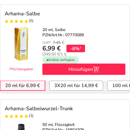
Arhama-Salbe
(5)
20 ml, Salbe
PZN/Art.Nr.: 07770089
7,45
€
1
UVP
6,99 €
-6%
3
(349,50 €/1 l)
Artikel verfügbar
Hinzufügen
Pflichtangaben
20 ml für 6,99 €
3X20 ml für 14,99 €
100 ml 
Arhama-Salbeiwurzel-Trunk
(3)
50 ml, Flüssigkeit
PZN/Art.Nr.: 16804309