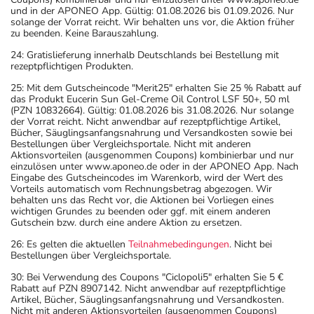
und in der APONEO App. Gültig: 01.08.2026 bis 01.09.2026. Nur
solange der Vorrat reicht. Wir behalten uns vor, die Aktion früher
zu beenden. Keine Barauszahlung.
24: Gratislieferung innerhalb Deutschlands bei Bestellung mit
rezeptpflichtigen Produkten.
25: Mit dem Gutscheincode "Merit25" erhalten Sie 25 % Rabatt auf
das Produkt Eucerin Sun Gel-Creme Oil Control LSF 50+, 50 ml
(PZN 10832664). Gültig: 01.08.2026 bis 31.08.2026. Nur solange
der Vorrat reicht. Nicht anwendbar auf rezeptpflichtige Artikel,
Bücher, Säuglingsanfangsnahrung und Versandkosten sowie bei
Bestellungen über Vergleichsportale. Nicht mit anderen
Aktionsvorteilen (ausgenommen Coupons) kombinierbar und nur
einzulösen unter www.aponeo.de oder in der APONEO App. Nach
Eingabe des Gutscheincodes im Warenkorb, wird der Wert des
Vorteils automatisch vom Rechnungsbetrag abgezogen. Wir
behalten uns das Recht vor, die Aktionen bei Vorliegen eines
wichtigen Grundes zu beenden oder ggf. mit einem anderen
Gutschein bzw. durch eine andere Aktion zu ersetzen.
26: Es gelten die aktuellen
Teilnahmebedingungen
. Nicht bei
Bestellungen über Vergleichsportale.
30: Bei Verwendung des Coupons "Ciclopoli5" erhalten Sie 5 €
Rabatt auf PZN 8907142. Nicht anwendbar auf rezeptpflichtige
Artikel, Bücher, Säuglingsanfangsnahrung und Versandkosten.
Nicht mit anderen Aktionsvorteilen (ausgenommen Coupons)