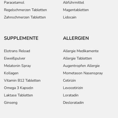
Paracetamol
Abführmittel
Regelschmerzen Tabletten
Magentabletten
Zahnschmerzen Tabletten
Lidocain
SUPPLEMENTE
ALLERGIEN
Elotrans Reload
Allergie Medikamente
Eiweißpulver
Allergie Tabletten
Melatonin Spray
Augentropfen Allergie
Kollagen
Mometason Nasenspray
Vitamin B12 Tabletten
Cetirizin
Omega 3 Kapseln
Levocetirizin
Laktase Tabletten
Loratadin
Ginseng
Desloratadin