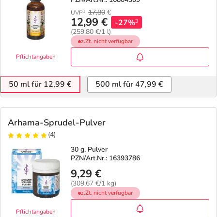
17,80
€
1
UVP
12,99 €
-27%
3
(259,80 €/1 l)
z.Zt. nicht verfügbar
Pflichtangaben
50 ml für 12,99 €
500 ml für 47,99 €
Arhama-Sprudel-Pulver
(4)
30 g, Pulver
PZN/Art.Nr.: 16393786
9,29 €
(309,67 €/1 kg)
z.Zt. nicht verfügbar
Pflichtangaben