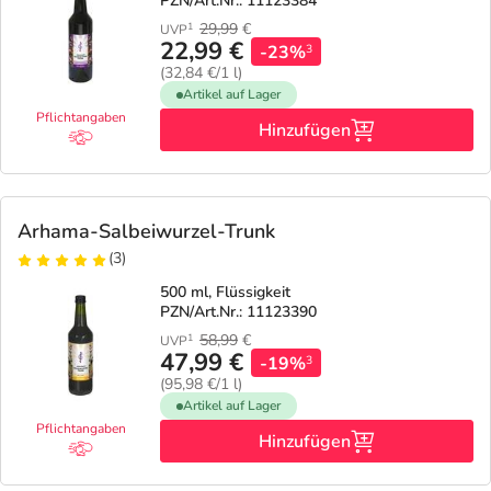
PZN/Art.Nr.: 11123384
29,99
€
1
UVP
22,99 €
-23%
3
(32,84 €/1 l)
Artikel auf Lager
Pflichtangaben
Hinzufügen
Arhama-Salbeiwurzel-Trunk
(3)
500 ml, Flüssigkeit
PZN/Art.Nr.: 11123390
58,99
€
1
UVP
47,99 €
-19%
3
(95,98 €/1 l)
Artikel auf Lager
Pflichtangaben
Hinzufügen