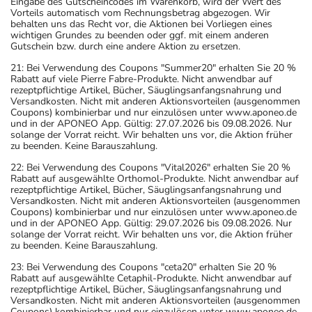
Eingabe des Gutscheincodes im Warenkorb, wird der Wert des
Vorteils automatisch vom Rechnungsbetrag abgezogen. Wir
behalten uns das Recht vor, die Aktionen bei Vorliegen eines
wichtigen Grundes zu beenden oder ggf. mit einem anderen
Gutschein bzw. durch eine andere Aktion zu ersetzen.
21: Bei Verwendung des Coupons "Summer20" erhalten Sie 20 %
Rabatt auf viele Pierre Fabre-Produkte. Nicht anwendbar auf
rezeptpflichtige Artikel, Bücher, Säuglingsanfangsnahrung und
Versandkosten. Nicht mit anderen Aktionsvorteilen (ausgenommen
Coupons) kombinierbar und nur einzulösen unter www.aponeo.de
und in der APONEO App. Gültig: 27.07.2026 bis 09.08.2026. Nur
solange der Vorrat reicht. Wir behalten uns vor, die Aktion früher
zu beenden. Keine Barauszahlung.
22: Bei Verwendung des Coupons "Vital2026" erhalten Sie 20 %
Rabatt auf ausgewählte Orthomol-Produkte. Nicht anwendbar auf
rezeptpflichtige Artikel, Bücher, Säuglingsanfangsnahrung und
Versandkosten. Nicht mit anderen Aktionsvorteilen (ausgenommen
Coupons) kombinierbar und nur einzulösen unter www.aponeo.de
und in der APONEO App. Gültig: 29.07.2026 bis 09.08.2026. Nur
solange der Vorrat reicht. Wir behalten uns vor, die Aktion früher
zu beenden. Keine Barauszahlung.
23: Bei Verwendung des Coupons "ceta20" erhalten Sie 20 %
Rabatt auf ausgewählte Cetaphil-Produkte. Nicht anwendbar auf
rezeptpflichtige Artikel, Bücher, Säuglingsanfangsnahrung und
Versandkosten. Nicht mit anderen Aktionsvorteilen (ausgenommen
Coupons) kombinierbar und nur einzulösen unter www.aponeo.de