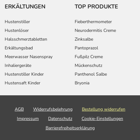
ERKÄLTUNGEN
TOP PRODUKTE
Hustenstiller
Fieberthermometer
Hustenlöser
Neurodermitis Creme
Halsschmerztabletten
Zinksalbe
Erkältungsbad
Pantoprazol
Meerwasser Nasenspray
Fußpilz Creme
Inhaliergeräte
Mückenschutz
Hustenstiller Kinder
Panthenol Salbe
Hustensaft Kinder
Bryonia
AGB
Widerrufsbelehrung
Bestellung widerrufen
Impressum
Datenschutz
Cookie-Einstellungen
Barrierefreiheitserklärung