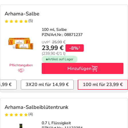
Refluthin, Lasea & Carmenthin Deals
Sport & Fitness
Täglich gut versorgt
Arhama-Salbe
Salus Deals
Tierapotheke
(5)
100 ml, Salbe
Vitamine & Mineralstoffe
PZN/Art.Nr.: 08871237
25,99
€
1
UVP
23,99 €
-8%
3
Marken
(239,90 €/1 l)
Artikel auf Lager
Pflichtangaben
Hinzufügen
6,99 €
3X20 ml für 14,99 €
100 ml für 23,99 €
Arhama-Salbeiblütentrunk
(4)
0.7 l, Flüssigkeit