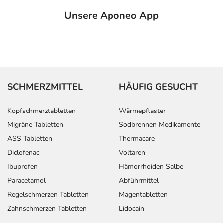
Unsere Aponeo App
SCHMERZMITTEL
HÄUFIG GESUCHT
Kopfschmerztabletten
Wärmepflaster
Migräne Tabletten
Sodbrennen Medikamente
ASS Tabletten
Thermacare
Diclofenac
Voltaren
Ibuprofen
Hämorrhoiden Salbe
Paracetamol
Abführmittel
Regelschmerzen Tabletten
Magentabletten
Zahnschmerzen Tabletten
Lidocain