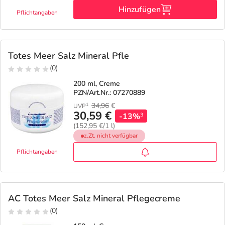
Hinzufügen
Pflichtangaben
Totes Meer Salz Mineral Pfle
(0)
200 ml, Creme
PZN/Art.Nr.: 07270889
34,96
€
1
UVP
30,59 €
-13%
3
(152,95 €/1 l)
z.Zt. nicht verfügbar
Pflichtangaben
AC Totes Meer Salz Mineral Pflegecreme
(0)