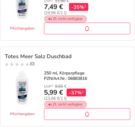
11,50
€
UVP
7,49 €
-35%
3
(29,96 €/1 l)
z.Zt. nicht verfügbar
Pflichtangaben
Totes Meer Salz Duschbad
(0)
250 ml, Körperpflege
PZN/Art.Nr.: 06883816
9,55
€
1
UVP
5,99 €
-37%
3
(23,96 €/1 l)
z.Zt. nicht verfügbar
Pflichtangaben