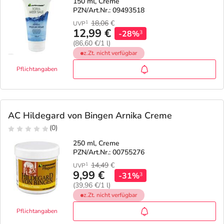
150 ml, Creme
PZN/Art.Nr.: 09493518
18,06
€
1
UVP
12,99 €
-28%
3
(86,60 €/1 l)
z.Zt. nicht verfügbar
Pflichtangaben
AC Hildegard von Bingen Arnika Creme
(0)
250 ml, Creme
PZN/Art.Nr.: 00755276
14,49
€
1
UVP
9,99 €
-31%
3
(39,96 €/1 l)
z.Zt. nicht verfügbar
Pflichtangaben