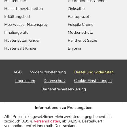
Hustenlöser
Neurodermitis Creme
Halsschmerztabletten
Zinksalbe
Erkältungsbad
Pantoprazol
Meerwasser Nasenspray
Fußpilz Creme
Inhaliergeräte
Mückenschutz
Hustenstiller Kinder
Panthenol Salbe
Hustensaft Kinder
Bryonia
AGB
Widerrufsbelehrung
Bestellung widerrufen
Impressum
Datenschutz
Cookie-Einstellungen
Barrierefreiheitserklärung
Informationen zu Preisangaben
Alle Preise inkl. gesetzlicher Mehrwertsteuer, gegebenenfalls
zuzüglich 3,99 €
Versandkosten
, ab 34,99 € Bestellwert
versandkostenfrei innerhalb Deutschlands.