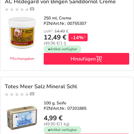
Refluthin, Lasea & Carmenthin Deals
Sport & Fitness
Täglich gut versorgt
AC Hildegard von Bingen Sanddornöl Creme
(0)
Salus Deals
Tierapotheke
250 ml, Creme
PZN/Art.Nr.: 00755307
14,49
€
1
UVP
Vitamine & Mineralstoffe
12,49 €
-14%
3
(49,96 €/1 l)
Artikel verfügbar
Marken
Hinzufügen
Pflichtangaben
Totes Meer Salz Mineral Schl
(0)
100 g, Seife
PZN/Art.Nr.: 07201865
4,99 €
(49,90 €/1 kg)
Artikel verfügbar