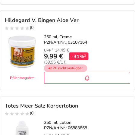
Hildegard V. Bingen Aloe Ver
(0)
250 ml, Creme
PZN/Art.Nr.: 03107164
14,49
€
1
UVP
9,99 €
-31%
3
(39,96 €/1 l)
z.Zt. nicht verfügbar
Pflichtangaben
Totes Meer Salz Körperlotion
(0)
250 ml, Lotion
PZN/Art.Nr.: 06883868
1