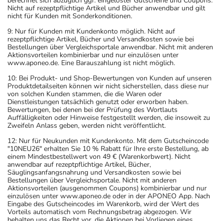
berechnet sich abzüglich ggf. eingelöster Gutscheine und Coupons.
Nicht auf rezeptpflichtige Artikel und Bücher anwendbar und gilt
nicht für Kunden mit Sonderkonditionen.
9: Nur für Kunden mit Kundenkonto möglich. Nicht auf
rezeptpflichtige Artikel, Bücher und Versandkosten sowie bei
Bestellungen über Vergleichsportale anwendbar. Nicht mit anderen
Aktionsvorteilen kombinierbar und nur einzulösen unter
www.aponeo.de. Eine Barauszahlung ist nicht möglich.
10: Bei Produkt- und Shop-Bewertungen von Kunden auf unseren
Produktdetailseiten können wir nicht sicherstellen, dass diese nur
von solchen Kunden stammen, die die Waren oder
Dienstleistungen tatsächlich genutzt oder erworben haben.
Bewertungen, bei denen bei der Prüfung des Wortlauts
Auffälligkeiten oder Hinweise festgestellt werden, die insoweit zu
Zweifeln Anlass geben, werden nicht veröffentlicht.
12: Nur für Neukunden mit Kundenkonto. Mit dem Gutscheincode
"10NEU26" erhalten Sie 10 % Rabatt für Ihre erste Bestellung, ab
einem Mindestbestellwert von 49 € (Warenkorbwert). Nicht
anwendbar auf rezeptpflichtige Artikel, Bücher,
Säuglingsanfangsnahrung und Versandkosten sowie bei
Bestellungen über Vergleichsportale. Nicht mit anderen
Aktionsvorteilen (ausgenommen Coupons) kombinierbar und nur
einzulösen unter www.aponeo.de oder in der APONEO App. Nach
Eingabe des Gutscheincodes im Warenkorb, wird der Wert des
Vorteils automatisch vom Rechnungsbetrag abgezogen. Wir
behalten uns das Recht vor, die Aktionen bei Vorliegen eines