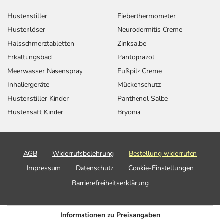
Hustenstiller
Fieberthermometer
Hustenlöser
Neurodermitis Creme
Halsschmerztabletten
Zinksalbe
Erkältungsbad
Pantoprazol
Meerwasser Nasenspray
Fußpilz Creme
Inhaliergeräte
Mückenschutz
Hustenstiller Kinder
Panthenol Salbe
Hustensaft Kinder
Bryonia
AGB
Widerrufsbelehrung
Bestellung widerrufen
Impressum
Datenschutz
Cookie-Einstellungen
Barrierefreiheitserklärung
Informationen zu Preisangaben