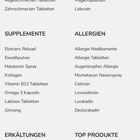
Regelschmerzen Tabletten
Magentabletten
Zahnschmerzen Tabletten
Lidocain
SUPPLEMENTE
ALLERGIEN
Elotrans Reload
Allergie Medikamente
Eiweißpulver
Allergie Tabletten
Melatonin Spray
Augentropfen Allergie
Kollagen
Mometason Nasenspray
Vitamin B12 Tabletten
Cetirizin
Omega 3 Kapseln
Levocetirizin
Laktase Tabletten
Loratadin
Ginseng
Desloratadin
ERKÄLTUNGEN
TOP PRODUKTE