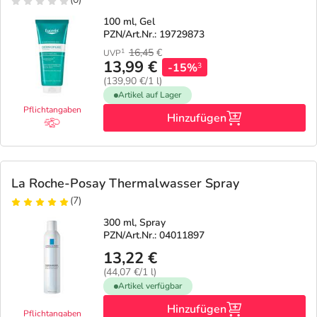
100 ml, Gel
Geschenkideen
Fragen und Antworten
5% Extra Cash
Diabetes
PZN/Art.Nr.: 19729873
16,45
€
1
UVP
13,99 €
-15%
3
Aktuelle Coupons
Kontakt
Avene & Ducray Deals
Körperpflege & Kosmetik
7
(139,90 €/1 l)
Artikel auf Lager
Pflichtangaben
Ratgeber
Eucerin Deals
Liebe & Erotik
Summer SALE
Hinzufügen
Beliebte Beiträge
Evolsin Deals
Mutter & Kind
Reiseapotheke
La Roche-Posay Thermalwasser Spray
E-Rezept einlösen
Frontline & Frontpro Deals
Nahrungsergänzung
Insektenschutz
(7)
300 ml, Spray
E-Rezept App
Nattermann Deals
Natur & Homöopathie
Sonnenpflege
PZN/Art.Nr.: 04011897
13,22 €
(44,07 €/1 l)
R(h)ein Nutrition Deals
Sanitätshaus
Sommerpflege für Haar und Kopfhaut
Artikel verfügbar
Hinzufügen
Pflichtangaben