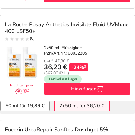
Refluthin, Lasea & Carmenthin Deals
Sport & Fitness
Täglich gut versorgt
Salus Deals
Tierapotheke
La Roche Posay Anthelios Invisible Fluid UVMune
400 LSF50+
Vitamine & Mineralstoffe
(0)
2x50 ml, Flüssigkeit
Marken
PZN/Art.Nr.: 08032305
47,80
€
1
UVP
36,20 €
-24%
3
(362,00 €/1 l)
Artikel auf Lager
Pflichtangaben
Hinzufügen
50 ml für 19,89 €
2x50 ml für 36,20 €
Eucerin UreaRepair Sanftes Duschgel 5%