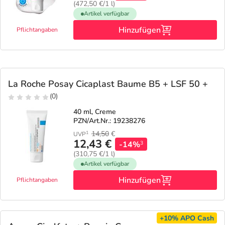
(472,50 €/1 l)
Artikel verfügbar
Hinzufügen
Pflichtangaben
La Roche Posay Cicaplast Baume B5 + LSF 50 +
(0)
40 ml, Creme
PZN/Art.Nr.: 19238276
14,50
€
1
UVP
12,43 €
-14%
3
(310,75 €/1 l)
Artikel verfügbar
Hinzufügen
Pflichtangaben
+10%
APO Cash