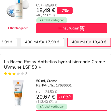
19,90
€
1
UVP
18,49 €
-7%
3
(46,22 €/1 l)
Artikel verfügbar
Hinzufügen
Pflichtangaben
13,99 €
400 ml für 17,99 €
400 ml für 18,49 €
La Roche Posay Anthelios hydratisierende Creme
UVmune LSF 50 +
(1)
50 ml, Creme
PZN/Art.Nr.: 17636601
24,50
€
1
UVP
20,67 €
-16%
3
(413,40 €/1 l)
Artikel verfügbar