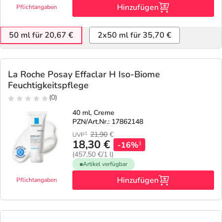
Hinzufügen
Pflichtangaben
50 ml für 20,67 €
2x50 ml für 35,70 €
La Roche Posay Effaclar H Iso-Biome
Feuchtigkeitspflege
(0)
40 ml, Creme
PZN/Art.Nr.: 17862148
21,90
€
1
UVP
18,30 €
-16%
3
(457,50 €/1 l)
Artikel verfügbar
Hinzufügen
Pflichtangaben