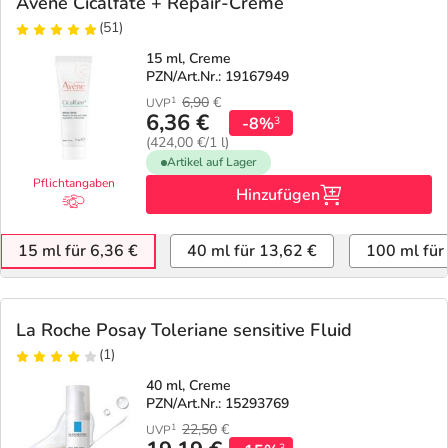
Avene Cicalfate + Repair-Creme
(51)
15 ml, Creme
PZN/Art.Nr.: 19167949
6,90
€
1
UVP
6,36 €
-8%
3
(424,00 €/1 l)
Artikel auf Lager
Pflichtangaben
Hinzufügen
15 ml für 6,36 €
40 ml für 13,62 €
100 ml für
La Roche Posay Toleriane sensitive Fluid
(1)
40 ml, Creme
PZN/Art.Nr.: 15293769
22,50
€
1
UVP
3