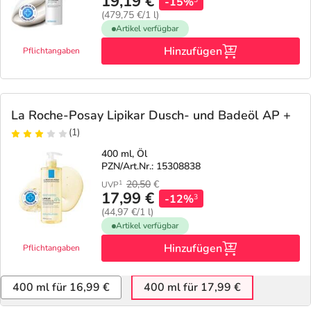
19,19 €
-15%
(479,75 €/1 l)
Artikel verfügbar
Hinzufügen
Pflichtangaben
La Roche-Posay Lipikar Dusch- und Badeöl AP +
(1)
400 ml, Öl
PZN/Art.Nr.: 15308838
20,50
€
1
UVP
17,99 €
-12%
3
(44,97 €/1 l)
Artikel verfügbar
Hinzufügen
Pflichtangaben
400 ml für 16,99 €
400 ml für 17,99 €