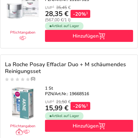
35,45
€
1
UVP
28,35 €
-20%
3
(567,00 €/1 l)
Artikel auf Lager
Pflichtangaben
Hinzufügen
La Roche Posay Effaclar Duo + M schäumendes
Reinigungsset
(0)
1 St
PZN/Art.Nr.: 19668516
21,50
€
1
UVP
-26%
3
15,99 €
Artikel auf Lager
Hinzufügen
Pflichtangaben