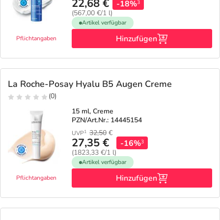
22,68 €
-18%
3
(567,00 €/1 l)
Artikel verfügbar
Hinzufügen
Pflichtangaben
La Roche-Posay Hyalu B5 Augen Creme
(0)
15 ml, Creme
PZN/Art.Nr.: 14445154
32,50
€
1
UVP
27,35 €
-16%
3
(1823,33 €/1 l)
Artikel verfügbar
Hinzufügen
Pflichtangaben