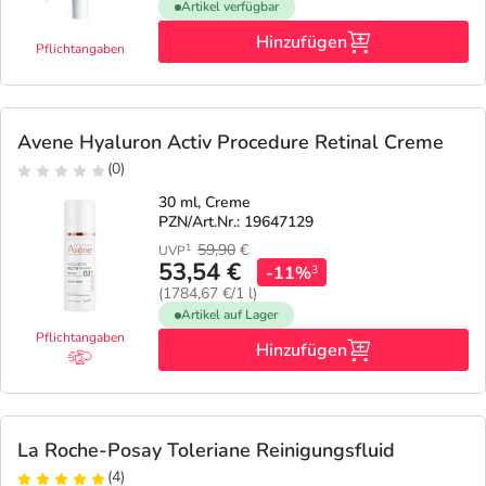
Artikel verfügbar
Hinzufügen
Pflichtangaben
Avene Hyaluron Activ Procedure Retinal Creme
(0)
30 ml, Creme
PZN/Art.Nr.: 19647129
59,90
€
1
UVP
53,54 €
-11%
3
(1784,67 €/1 l)
Artikel auf Lager
Pflichtangaben
Hinzufügen
La Roche-Posay Toleriane Reinigungsfluid
(4)