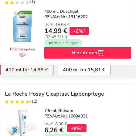
(1)
400 ml, Duschgel
PZN/Art.Nr.: 19116202
15,95
€
1
UVP
14,99 €
-6%
3
(37,48 €/1 l)
Artikel auf Lager
Pflichtangaben
Hinzufügen
400 ml für 14,99 €
400 ml für 15,81 €
La Roche Posay Cicaplast Lippenpflege
(12)
7.5 ml, Balsam
PZN/Art.Nr.: 10094031
6,90
€
1
UVP
-9%
3
6,26 €