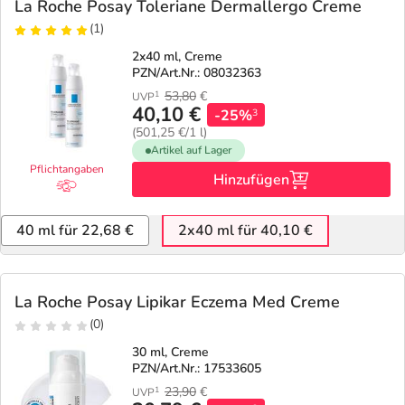
La Roche Posay Toleriane Dermallergo Creme
(1)
2x40 ml, Creme
PZN/Art.Nr.: 08032363
53,80
€
1
UVP
40,10 €
-25%
3
(501,25 €/1 l)
Artikel auf Lager
Pflichtangaben
Hinzufügen
40 ml für 22,68 €
2x40 ml für 40,10 €
La Roche Posay Lipikar Eczema Med Creme
(0)
30 ml, Creme
PZN/Art.Nr.: 17533605
23,90
€
1
UVP