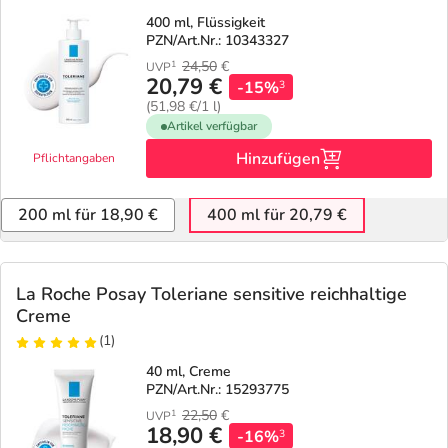
400 ml, Flüssigkeit
PZN/Art.Nr.: 10343327
24,50
€
1
UVP
20,79 €
-15%
3
(51,98 €/1 l)
Artikel verfügbar
Hinzufügen
Pflichtangaben
200 ml für 18,90 €
400 ml für 20,79 €
La Roche Posay Toleriane sensitive reichhaltige
Creme
(1)
40 ml, Creme
PZN/Art.Nr.: 15293775
22,50
€
1
UVP
18,90 €
-16%
3