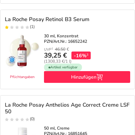
La Roche Posay Retinol B3 Serum
(1)
30 ml, Konzentrat
PZN/Art.Nr.: 16652242
46,50
€
1
UVP
39,25 €
-16%
3
(1308,33 €/1 l)
Artikel verfügbar
Hinzufügen
Pflichtangaben
La Roche Posay Anthelios Age Correct Creme LSF
50
(0)
50 ml, Creme
PZN/Art.Nr.: 16851645