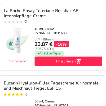
La Roche Posay Toleriane Rosaliac AR
Intensivpflege Creme
(0)
40 ml, Creme
PZN/Art.Nr.: 18316086
28,50
€
1
UVP
23,87 €
-16%
3
(596,75 €/1 l)
Artikel verfügbar
Hinzufügen
Pflichtangaben
Eucerin Hyaluron-Filler Tagescreme für normale
und Mischhaut Tiegel LSF 15
(2)
50 ml, Creme
PZN/Art.Nr.: 13167925