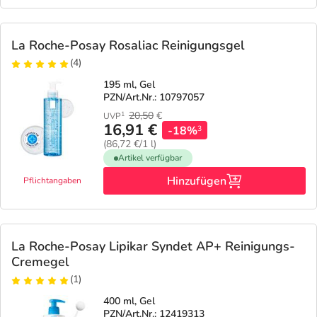
La Roche-Posay Rosaliac Reinigungsgel
(4)
195 ml, Gel
PZN/Art.Nr.: 10797057
20,50
€
1
UVP
16,91 €
-18%
3
(86,72 €/1 l)
Artikel verfügbar
Hinzufügen
Pflichtangaben
La Roche-Posay Lipikar Syndet AP+ Reinigungs-
Cremegel
(1)
400 ml, Gel
PZN/Art.Nr.: 12419313