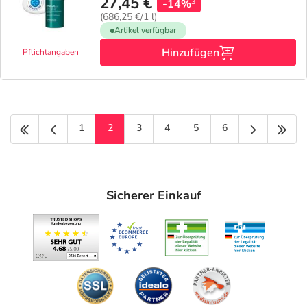
27,45 €
-14%
3
(686,25 €/1 l)
Artikel verfügbar
Hinzufügen
Pflichtangaben
Erste Seite
Vorige Seite
Nächste Se
Letz
1
2
3
4
5
6
Sicherer Einkauf