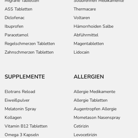
Migräne Tabletten
Sodbrennen Medikamente
ASS Tabletten
Thermacare
Diclofenac
Voltaren
Ibuprofen
Hämorrhoiden Salbe
Paracetamol
Abführmittel
Regelschmerzen Tabletten
Magentabletten
Zahnschmerzen Tabletten
Lidocain
SUPPLEMENTE
ALLERGIEN
Elotrans Reload
Allergie Medikamente
Eiweißpulver
Allergie Tabletten
Melatonin Spray
Augentropfen Allergie
Kollagen
Mometason Nasenspray
Vitamin B12 Tabletten
Cetirizin
Omega 3 Kapseln
Levocetirizin