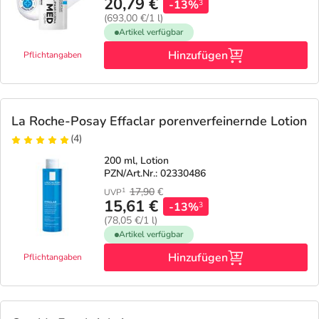
20,79 €
-13%
3
(693,00 €/1 l)
Artikel verfügbar
Hinzufügen
Pflichtangaben
La Roche-Posay Effaclar porenverfeinernde Lotion
(4)
200 ml, Lotion
PZN/Art.Nr.: 02330486
17,90
€
1
UVP
15,61 €
-13%
3
(78,05 €/1 l)
Artikel verfügbar
Hinzufügen
Pflichtangaben