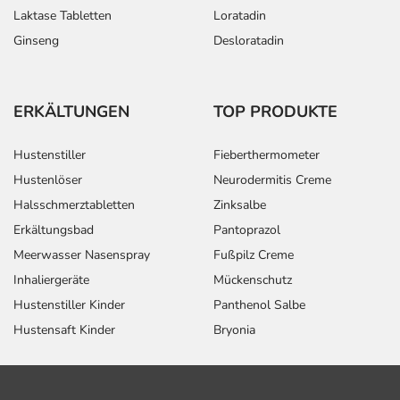
Laktase Tabletten
Loratadin
Ginseng
Desloratadin
ERKÄLTUNGEN
TOP PRODUKTE
Hustenstiller
Fieberthermometer
Hustenlöser
Neurodermitis Creme
Halsschmerztabletten
Zinksalbe
Erkältungsbad
Pantoprazol
Meerwasser Nasenspray
Fußpilz Creme
Inhaliergeräte
Mückenschutz
Hustenstiller Kinder
Panthenol Salbe
Hustensaft Kinder
Bryonia