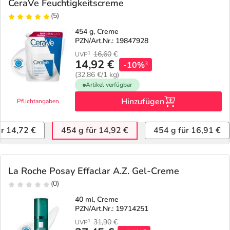
CeraVe Feuchtigkeitscreme
(5)
454 g, Creme
PZN/Art.Nr.: 19847928
16,60
€
1
UVP
14,92 €
-10%
3
(32,86 €/1 kg)
Artikel verfügbar
Hinzufügen
Pflichtangaben
ür 14,72 €
454 g für 14,92 €
454 g für 16,91 €
La Roche Posay Effaclar A.Z. Gel-Creme
(0)
40 ml, Creme
PZN/Art.Nr.: 19714251
31,90
€
1
UVP