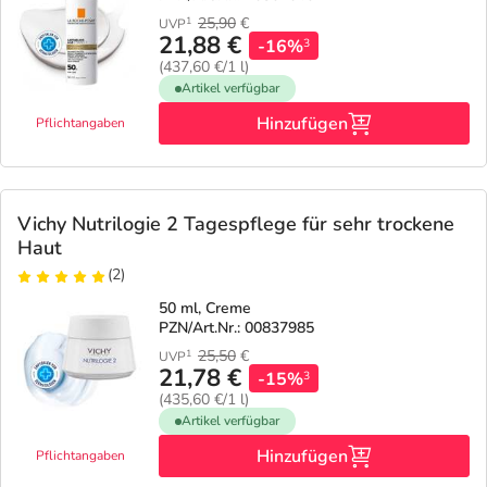
25,90
€
1
UVP
21,88 €
-16%
3
(437,60 €/1 l)
Artikel verfügbar
Hinzufügen
Pflichtangaben
Vichy Nutrilogie 2 Tagespflege für sehr trockene
Haut
(2)
50 ml, Creme
PZN/Art.Nr.: 00837985
25,50
€
1
UVP
21,78 €
-15%
3
(435,60 €/1 l)
Artikel verfügbar
Hinzufügen
Pflichtangaben