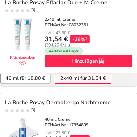
La Roche Posay Effaclar Duo + M Creme
(0)
2x40 ml, Creme
PZN/Art.Nr.: 08032361
43,80
€
1
UVP
31,54 €
-28%
3
(394,25 €/1 l)
Artikel auf Lager
Pflichtangaben
Hinzufügen
40 ml für 18,80 €
2x40 ml für 31,54 €
La Roche Posay Dermallergo Nachtcreme
(0)
40 ml, Creme
PZN/Art.Nr.: 17954809
27,50
€
1
UVP