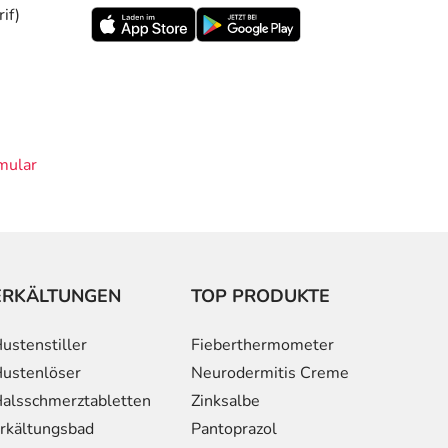
if)
mular
ERKÄLTUNGEN
TOP PRODUKTE
ustenstiller
Fieberthermometer
ustenlöser
Neurodermitis Creme
alsschmerztabletten
Zinksalbe
rkältungsbad
Pantoprazol