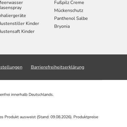
eerwasser
Fußpilz Creme
asenspray
Mückenschutz
nhaliergeräte
Panthenol Salbe
ustenstiller Kinder
Bryonia
ustensaft Kinder
nstellungen
Barrierefreiheitserklärung
enfrei innerhalb Deutschlands.
ses Produkt ausweist (Stand: 09.08.2026). Produktpreise