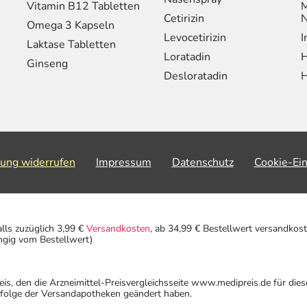
Vitamin B12 Tabletten
M
Cetirizin
N
Omega 3 Kapseln
Levocetirizin
I
Laktase Tabletten
Loratadin
H
Ginseng
Desloratadin
H
lung widerrufen
Impressum
Datenschutz
Cookie-Ei
alls zuzüglich 3,99 €
Versandkosten
, ab 34,99 € Bestellwert versandkost
ngig vom Bestellwert)
eis, den die Arzneimittel-Preisvergleichsseite www.medipreis.de für die
gfolge der Versandapotheken geändert haben.