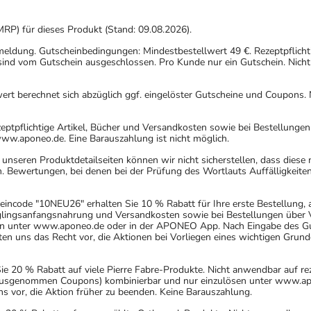
MRP) für dieses Produkt (Stand: 09.08.2026).
nmeldung. Gutscheinbedingungen: Mindestbestellwert 49 €. Rezeptpflicht
ind vom Gutschein ausgeschlossen. Pro Kunde nur ein Gutschein. Nicht
rt berechnet sich abzüglich ggf. eingelöster Gutscheine und Coupons. N
eptpflichtige Artikel, Bücher und Versandkosten sowie bei Bestellunge
www.aponeo.de. Eine Barauszahlung ist nicht möglich.
nseren Produktdetailseiten können wir nicht sicherstellen, dass diese
. Bewertungen, bei denen bei der Prüfung des Wortlauts Auffälligkeiten
incode "10NEU26" erhalten Sie 10 % Rabatt für Ihre erste Bestellung,
uglingsanfangsnahrung und Versandkosten sowie bei Bestellungen über Ve
n unter www.aponeo.de oder in der APONEO App. Nach Eingabe des Gut
 uns das Recht vor, die Aktionen bei Vorliegen eines wichtigen Grund
20 % Rabatt auf viele Pierre Fabre-Produkte. Nicht anwendbar auf rez
 (ausgenommen Coupons) kombinierbar und nur einzulösen unter www.ap
ns vor, die Aktion früher zu beenden. Keine Barauszahlung.