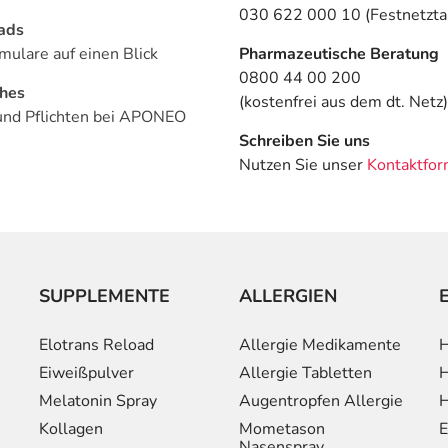
030 622 000 10 (Festnetztar
ads
mulare auf einen Blick
Pharmazeutische Beratung
0800 44 00 200
ches
(kostenfrei aus dem dt. Netz)
und Pflichten bei APONEO
Schreiben Sie uns
Nutzen Sie unser
Kontaktfor
SUPPLEMENTE
ALLERGIEN
Elotrans Reload
Allergie Medikamente
H
Eiweißpulver
Allergie Tabletten
H
Melatonin Spray
Augentropfen Allergie
H
Kollagen
Mometason
E
Nasenspray