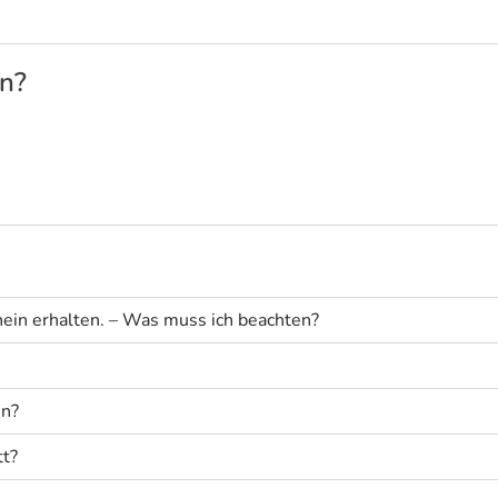
en?
hein erhalten. – Was muss ich beachten?
en?
t?