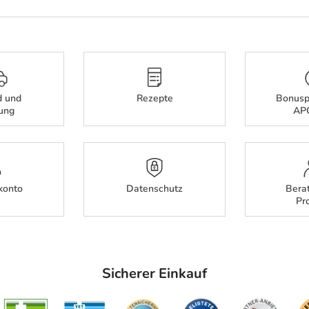
d und
Rezepte
Bonusp
rung
AP
konto
Datenschutz
Bera
Pr
Sicherer Einkauf