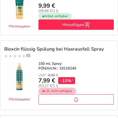
9,99 €
(39,96 €/1 l)
Artikel verfügbar
Hinzufügen
Pflichtangaben
Bioxcin flüssig Spülung bei Haarausfall Spray
(0)
150 ml, Spray
PZN/Art.Nr.: 19216240
8,90
€
1
UVP
7,99 €
-10%
3
(53,27 €/1 l)
z.Zt. nicht verfügbar
Pflichtangaben