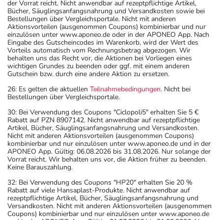
der Vorrat reicht. Nicht anwendbar auf rezeptpflichtige Artikel,
Bücher, Säuglingsanfangsnahrung und Versandkosten sowie bei
Bestellungen über Vergleichsportale. Nicht mit anderen
Aktionsvorteilen (ausgenommen Coupons) kombinierbar und nur
einzulösen unter www.aponeo.de oder in der APONEO App. Nach
Eingabe des Gutscheincodes im Warenkorb, wird der Wert des
Vorteils automatisch vom Rechnungsbetrag abgezogen. Wir
behalten uns das Recht vor, die Aktionen bei Vorliegen eines
wichtigen Grundes zu beenden oder ggf. mit einem anderen
Gutschein bzw. durch eine andere Aktion zu ersetzen.
26: Es gelten die aktuellen
Teilnahmebedingungen
. Nicht bei
Bestellungen über Vergleichsportale.
30: Bei Verwendung des Coupons "Ciclopoli5" erhalten Sie 5 €
Rabatt auf PZN 8907142. Nicht anwendbar auf rezeptpflichtige
Artikel, Bücher, Säuglingsanfangsnahrung und Versandkosten.
Nicht mit anderen Aktionsvorteilen (ausgenommen Coupons)
kombinierbar und nur einzulösen unter www.aponeo.de und in der
APONEO App. Gültig: 06.08.2026 bis 31.08.2026. Nur solange der
Vorrat reicht. Wir behalten uns vor, die Aktion früher zu beenden.
Keine Barauszahlung.
32: Bei Verwendung des Coupons "HP20" erhalten Sie 20 %
Rabatt auf viele Hansaplast-Produkte. Nicht anwendbar auf
rezeptpflichtige Artikel, Bücher, Säuglingsanfangsnahrung und
Versandkosten. Nicht mit anderen Aktionsvorteilen (ausgenommen
Coupons) kombinierbar und nur einzulösen unter www.aponeo.de