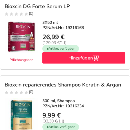
Bioxcin DG Forte Serum LP
(0)
3X50 ml
PZN/Art.Nr.: 19216168
26,99 €
(179,93 €/1 l)
Artikel verfügbar
Hinzufügen
Pflichtangaben
Bioxcin reparierendes Shampoo Keratin & Argan
(0)
300 ml, Shampoo
PZN/Art.Nr.: 19216234
9,99 €
(33,30 €/1 l)
Artikel verfügbar