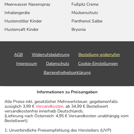
Meerwasser Nasenspray
Fußpilz Creme
Inhaliergeräte
Mückenschutz
Hustenstiller Kinder
Panthenol Salbe
Hustensaft Kinder
Bryonia
AGB
Widerrufsbelehrung
Bestellung widerrufen
Impressum
Datenschutz
Cookie-Einstellungen
Barrierefreiheitserklärung
Informationen zu Preisangaben
Alle Preise inkl. gesetzlicher Mehrwertsteuer, gegebenenfalls
zuzüglich 3,99 €
Versandkosten
, ab 34,99 € Bestellwert
versandkostenfrei innerhalb Deutschlands.
(Lieferung nach Österreich: 4,95 € Versandkosten unabhängig vom
Bestellwert)
1: Unverbindliche Preisempfehlung des Herstellers (UVP)