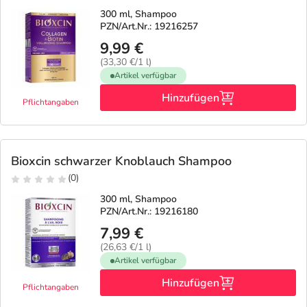
Refluthin, Lasea & Carmenthin Deals
Sport & Fitness
Täglich gut versorgt
300 ml, Shampoo
PZN/Art.Nr.: 19216257
Salus Deals
Tierapotheke
9,99 €
(33,30 €/1 l)
Artikel verfügbar
Vitamine & Mineralstoffe
Hinzufügen
Pflichtangaben
Marken
Bioxcin schwarzer Knoblauch Shampoo
(0)
300 ml, Shampoo
PZN/Art.Nr.: 19216180
7,99 €
(26,63 €/1 l)
Artikel verfügbar
Hinzufügen
Pflichtangaben