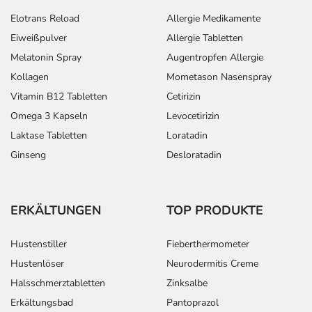
Elotrans Reload
Allergie Medikamente
Eiweißpulver
Allergie Tabletten
Melatonin Spray
Augentropfen Allergie
Kollagen
Mometason Nasenspray
Vitamin B12 Tabletten
Cetirizin
Omega 3 Kapseln
Levocetirizin
Laktase Tabletten
Loratadin
Ginseng
Desloratadin
ERKÄLTUNGEN
TOP PRODUKTE
Hustenstiller
Fieberthermometer
Hustenlöser
Neurodermitis Creme
Halsschmerztabletten
Zinksalbe
Erkältungsbad
Pantoprazol