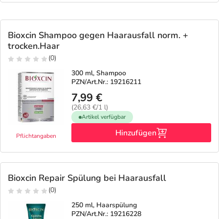
Bioxcin Shampoo gegen Haarausfall norm. +
trocken.Haar
(0)
300 ml, Shampoo
PZN/Art.Nr.: 19216211
7,99 €
(26,63 €/1 l)
Artikel verfügbar
Hinzufügen
Pflichtangaben
Bioxcin Repair Spülung bei Haarausfall
(0)
250 ml, Haarspülung
PZN/Art.Nr.: 19216228