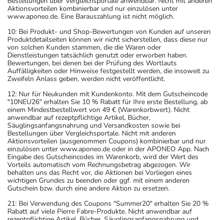
Bestellungen über Vergleichsportale anwendbar. Nicht mit anderen
Aktionsvorteilen kombinierbar und nur einzulösen unter
www.aponeo.de. Eine Barauszahlung ist nicht möglich.
10: Bei Produkt- und Shop-Bewertungen von Kunden auf unseren
Produktdetailseiten können wir nicht sicherstellen, dass diese nur
von solchen Kunden stammen, die die Waren oder
Dienstleistungen tatsächlich genutzt oder erworben haben.
Bewertungen, bei denen bei der Prüfung des Wortlauts
Auffälligkeiten oder Hinweise festgestellt werden, die insoweit zu
Zweifeln Anlass geben, werden nicht veröffentlicht.
12: Nur für Neukunden mit Kundenkonto. Mit dem Gutscheincode
"10NEU26" erhalten Sie 10 % Rabatt für Ihre erste Bestellung, ab
einem Mindestbestellwert von 49 € (Warenkorbwert). Nicht
anwendbar auf rezeptpflichtige Artikel, Bücher,
Säuglingsanfangsnahrung und Versandkosten sowie bei
Bestellungen über Vergleichsportale. Nicht mit anderen
Aktionsvorteilen (ausgenommen Coupons) kombinierbar und nur
einzulösen unter www.aponeo.de oder in der APONEO App. Nach
Eingabe des Gutscheincodes im Warenkorb, wird der Wert des
Vorteils automatisch vom Rechnungsbetrag abgezogen. Wir
behalten uns das Recht vor, die Aktionen bei Vorliegen eines
wichtigen Grundes zu beenden oder ggf. mit einem anderen
Gutschein bzw. durch eine andere Aktion zu ersetzen.
21: Bei Verwendung des Coupons "Summer20" erhalten Sie 20 %
Rabatt auf viele Pierre Fabre-Produkte. Nicht anwendbar auf
rezeptpflichtige Artikel, Bücher, Säuglingsanfangsnahrung und