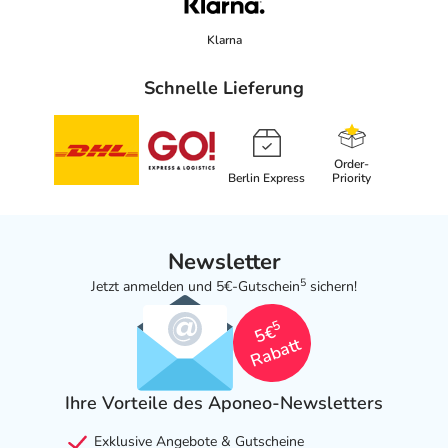
Biologische Heilmittel Heel GmbH
Dr.-Reckeweg-Str. 2-4
Klarna
76532 Baden-Baden
Schnelle Lieferung
Das
PDF des Beipackzettels
können Sie sich oben
herunterladen.
Order-
Berlin Express
Priority
Newsletter
5
Jetzt anmelden und 5€-Gutschein
sichern!
5
5€
Rabatt
Ihre Vorteile des Aponeo-Newsletters
Exklusive Angebote & Gutscheine