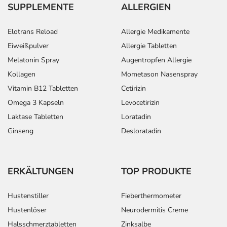
SUPPLEMENTE
ALLERGIEN
Elotrans Reload
Allergie Medikamente
Eiweißpulver
Allergie Tabletten
Melatonin Spray
Augentropfen Allergie
Kollagen
Mometason Nasenspray
Vitamin B12 Tabletten
Cetirizin
Omega 3 Kapseln
Levocetirizin
Laktase Tabletten
Loratadin
Ginseng
Desloratadin
ERKÄLTUNGEN
TOP PRODUKTE
Hustenstiller
Fieberthermometer
Hustenlöser
Neurodermitis Creme
Halsschmerztabletten
Zinksalbe