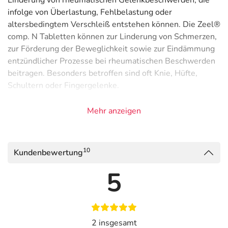
Linderung von rheumatischen Gelenkbeschwerden, die
infolge von Überlastung, Fehlbelastung oder
altersbedingtem Verschleiß entstehen können. Die Zeel®
comp. N Tabletten können zur Linderung von Schmerzen,
zur Förderung der Beweglichkeit sowie zur Eindämmung
entzündlicher Prozesse bei rheumatischen Beschwerden
beitragen. Besonders betroffen sind oft Knie, Hüfte,
Schultern oder Fingergelenke.
Natürliches Arzneimittel bei rheumatischen
Mehr anzeigen
Gelenkbeschwerden
Enthält bewährte natürliche Inhaltsstoffe wie Arnika,
kanadische Blutwurz und Bittersüßer Nachtschatten
10
Kundenbewertung
Sehr gut verträglich
5
Ursachen und Verlauf von Gelenkbeschwerden
Gelenkschmerzen entstehen oft durch
Verschleißerscheinungen im Knorpel, der mit
2 insgesamt
zunehmendem Alter seine stoßdämpfende Funktion