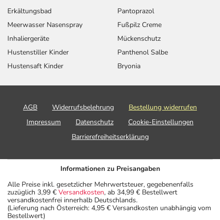
Erkältungsbad
Pantoprazol
Meerwasser Nasenspray
Fußpilz Creme
Inhaliergeräte
Mückenschutz
Hustenstiller Kinder
Panthenol Salbe
Hustensaft Kinder
Bryonia
AGB
Widerrufsbelehrung
Bestellung widerrufen
Impressum
Datenschutz
Cookie-Einstellungen
Barrierefreiheitserklärung
Informationen zu Preisangaben
Alle Preise inkl. gesetzlicher Mehrwertsteuer, gegebenenfalls
zuzüglich 3,99 €
Versandkosten
, ab 34,99 € Bestellwert
versandkostenfrei innerhalb Deutschlands.
(Lieferung nach Österreich: 4,95 € Versandkosten unabhängig vom
Bestellwert)