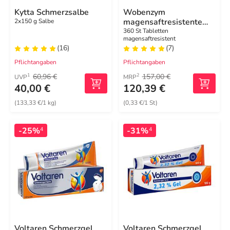
Kytta Schmerzsalbe
Wobenzym
magensaftresistente
2x150 g Salbe
Tabletten
360 St Tabletten
magensaftresistent
(16)
(7)
Pflichtangaben
Pflichtangaben
60,96 €
157,00 €
1
2
UVP
MRP
40,00 €
120,39 €
(133,33 €/1 kg)
(0,33 €/1 St)
-25%
-31%
4
4
Voltaren Schmerzgel
Voltaren Schmerzgel