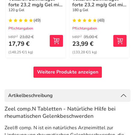
forte 23,2 mg/g Gel mit
forte 23,2 mg/g Gel mit
Diclofenac
Diclofenac
120 g Gel
180 g Gel
(49)
(48)
Pflichtangaben
Pflichtangaben
23,82 €
35,00 €
2
2
MRP
MRP
17,79 €
23,99 €
(148,25 €/1 kg)
(133,28 €/1 kg)
Weitere Produkte anzeigen
Artikelbeschreibung
Zeel comp.N Tabletten - Natürliche Hilfe bei
rheumatischen Gelenkbeschwerden
Zeel® comp. N ist ein natürliches Arzneimittel zur