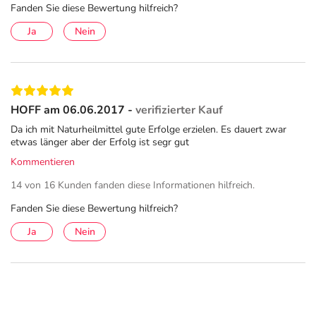
Fanden Sie diese Bewertung hilfreich?
Gelenkgesundheit auswirken. Wer rechtzeitig
gegensteuert und auf natürliche Unterstützung setzt,
Ja
Nein
kann sein Wohlbefinden verbessern und den Alltag
wieder aktiver gestalten.
Pflichtangaben:
HOFF am 06.06.2017 -
verifizierter Kauf
Zeel comp.N Tabletten.
Anw.geb.: Sie leiten sich von den
Da ich mit Naturheilmittel gute Erfolge erzielen. Es dauert zwar
homöopath. Arzneimittelbildern ab. Dazu gehören: Rheumatische
etwas länger aber der Erfolg ist segr gut
Gelenkbeschw. Warnhinweise: Enth. Laktose. Packungsbeilage
Kommentieren
beachten. 1 Tabl. = 0,025 BE. Stand: Sep. 2022 Zu Risiken und
14 von 16 Kunden fanden diese Informationen hilfreich.
Nebenwirkungen lesen Sie die Packungsbeilage und fragen Sie
Ihre Ärztin, Ihren Arzt oder in Ihrer Apotheke.
Fanden Sie diese Bewertung hilfreich?
Anwendung
Ja
Nein
Soweit nicht anders verordnet lassen Erwachsene 3-mal
täglich 1 Tablette im Mund zergehen. Bei Besserung der
Beschwerden ist die Häufigkeit der Anwendung zu
reduzieren.