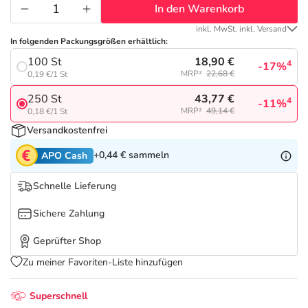
Refluthin, Lasea & Carmenthin Deals
Sport & Fitness
Täglich gut versorgt
In den Warenkorb
inkl. MwSt. inkl. Versand
Salus Deals
Tierapotheke
In folgenden Packungsgrößen erhältlich:
18,90 €
100 St
4
-17%
MRP²
22,68 €
0,19 €/1 St
Vitamine & Mineralstoffe
43,77 €
250 St
4
-11%
MRP²
49,14 €
0,18 €/1 St
Marken
Versandkostenfrei
+0,44 €
sammeln
APO Cash
Schnelle Lieferung
Sichere Zahlung
Geprüfter Shop
Zu meiner Favoriten-Liste hinzufügen
Superschnell